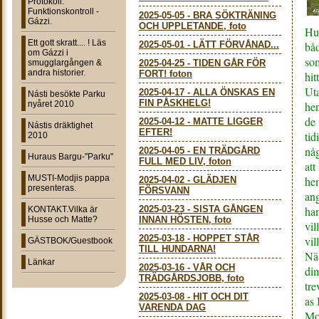
Protokoll:
Funktionskontroll -
2025-05-05
-
BRA SÖKTRÄNING
Gázzi.
OCH UPPLETANDE, foto
Hun
Ett gott skratt.... ! Läs
2025-05-01
-
LÄTT FÖRVÅNAD...
bå
om Gázzi i
so
smugglargången &
2025-04-25
-
TIDEN GÅR FÖR
andra historier.
FORT! foton
hi
Ut
2025-04-17
-
ALLA ÖNSKAS EN
Násti besökte Parku
FIN PÅSKHELG!
nyåret 2010
hen
de 
2025-04-12
-
MATTE LIGGER
Nástis dräktighet
EFTER!
tid
2010
någ
2025-04-05
-
EN TRÄDGÅRD
Huraus Bargu-"Parku"
FULL MED LIV, foton
att
MUSTI-Modjis pappa
hem
2025-04-02
-
GLÄDJEN
presenteras.
FÖRSVANN
ang
2025-03-23
-
SISTA GÅNGEN
han
KONTAKT.Vilka är
Husse och Matte?
INNAN HÖSTEN, foto
vil
2025-03-18
-
HOPPET STÅR
vil
GÄSTBOK/Guestbook
TILL HUNDARNA!
Nä
Länkar
2025-03-16
-
VÅR OCH
dim
TRÄDGÅRDSJOBB, foto
tre
2025-03-08
-
HIT OCH DIT
as
VARENDA DAG
Mo