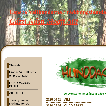
Lapska Vallhundarna / räddningshund
Gázzi Násti Modji Aili
Startsida
LAPSK VALLHUND -
en presentation
HUNDDAGBOK -
BLOGG
AKTUELLT
Ansvariga för innehållet är både 
2026-04-28
-
AILI
Träning i nerlagt
sjukhus, text och
2026-04-03
-
GLAD PÅSK!