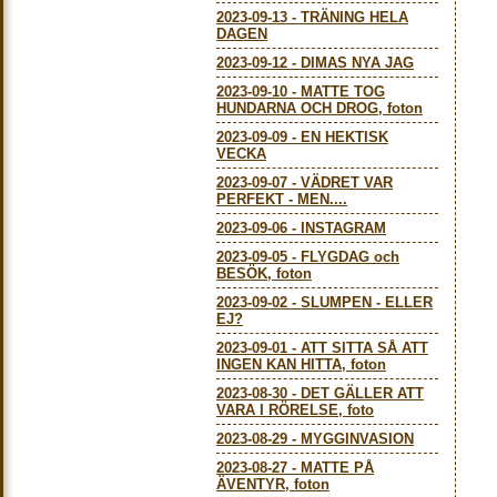
2023-09-13
-
TRÄNING HELA
DAGEN
2023-09-12
-
DIMAS NYA JAG
2023-09-10
-
MATTE TOG
HUNDARNA OCH DROG, foton
2023-09-09
-
EN HEKTISK
VECKA
2023-09-07
-
VÄDRET VAR
PERFEKT - MEN....
2023-09-06
-
INSTAGRAM
2023-09-05
-
FLYGDAG och
BESÖK, foton
2023-09-02
-
SLUMPEN - ELLER
EJ?
2023-09-01
-
ATT SITTA SÅ ATT
INGEN KAN HITTA, foton
2023-08-30
-
DET GÄLLER ATT
VARA I RÖRELSE, foto
2023-08-29
-
MYGGINVASION
2023-08-27
-
MATTE PÅ
ÄVENTYR, foton