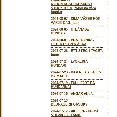
2024-08-09
-
RÄDDNINGSHUNDKURS I
STOCKHOLM, foton på våra
hundar
2024-08-07
-
DIMA VÄXER FÖR
VARJE DAG, foto
2024-08-05
-
UTLÅNADE
HUNDAR
2024-08-01
-
BRA TRÄNING
EFTER REGN o ÅSKA
2024-07-28
-
ETT STEG I TAGET,
foton
2024-07-24
-
LYCKLIGA
HUNDAR!
2024-07-23
-
INGEN FART ALLS
PÅ MATTE
2024-07-19
-
FULL FART PÅ
HUNDARNA!
2024-07-16
-
ANGÅR ALLA
2024-07-13
-
BEDRÄGERIFÖRSÖK?
2024-07-12
-
AILI SPRANG PÅ
SOLVALLA! Foton.