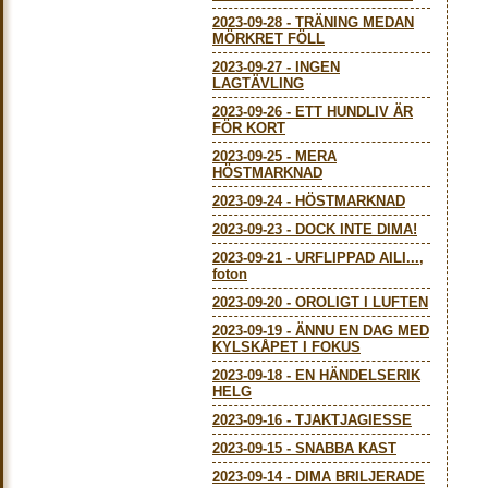
2023-09-28
-
TRÄNING MEDAN
MÖRKRET FÖLL
2023-09-27
-
INGEN
LAGTÄVLING
2023-09-26
-
ETT HUNDLIV ÄR
FÖR KORT
2023-09-25
-
MERA
HÖSTMARKNAD
2023-09-24
-
HÖSTMARKNAD
2023-09-23
-
DOCK INTE DIMA!
2023-09-21
-
URFLIPPAD AILI...,
foton
2023-09-20
-
OROLIGT I LUFTEN
2023-09-19
-
ÄNNU EN DAG MED
KYLSKÅPET I FOKUS
2023-09-18
-
EN HÄNDELSERIK
HELG
2023-09-16
-
TJAKTJAGIESSE
2023-09-15
-
SNABBA KAST
2023-09-14
-
DIMA BRILJERADE