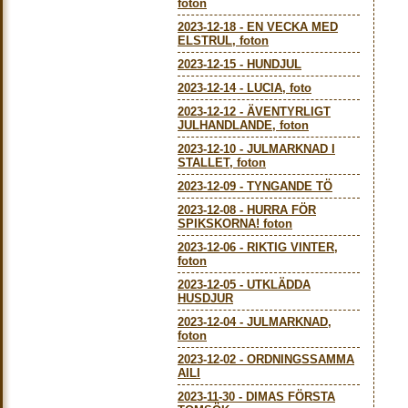
foton
2023-12-18
-
EN VECKA MED
ELSTRUL, foton
2023-12-15
-
HUNDJUL
2023-12-14
-
LUCIA, foto
2023-12-12
-
ÄVENTYRLIGT
JULHANDLANDE, foton
2023-12-10
-
JULMARKNAD I
STALLET, foton
2023-12-09
-
TYNGANDE TÖ
2023-12-08
-
HURRA FÖR
SPIKSKORNA! foton
2023-12-06
-
RIKTIG VINTER,
foton
2023-12-05
-
UTKLÄDDA
HUSDJUR
2023-12-04
-
JULMARKNAD,
foton
2023-12-02
-
ORDNINGSSAMMA
AILI
2023-11-30
-
DIMAS FÖRSTA