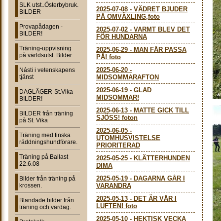
SLK utst..Österbybruk.
2025-07-08
-
VÄDRET BJUDER
BILDER
PÅ OMVÄXLING,foto
Provapådagen -
2025-07-02
-
VARMT BLEV DET
BILDER!
FÖR HUNDARNA
Träning-uppvisning
2025-06-29
-
MAN FÅR PASSA
på världsutst. Bilder
PÅ! foto
2025-06-20
-
Násti i vetenskapens
tjänst
MIDSOMMARAFTON
2025-06-19
-
GLAD
DAGLÄGER-St.Vika-
MIDSOMMAR!
BILDER!
2025-06-13
-
MATTE GICK TILL
BILDER från träning
SJÖSS! foton
på St. Vika
2025-06-05
-
Träning med finska
UTOMHUSVISTELSE
räddningshundförare.
PRIORITERAD
Träning på Ballast
2025-05-25
-
KLÄTTERHUNDEN
22.6.08
DIMA
2025-05-19
-
DAGARNA GÅR I
Bilder från träning på
krossen.
VARANDRA
2025-05-13
-
DET ÄR VÅR I
Blandade bilder från
LUFTEN! foto
träning och vardag.
2025-05-10
-
HEKTISK VECKA