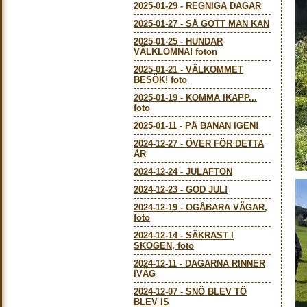
2025-01-29
-
REGNIGA DAGAR
2025-01-27
-
SÅ GOTT MAN KAN
2025-01-25
-
HUNDAR
VÄLKLOMNA! foton
2025-01-21
-
VÄLKOMMET
BESÖK! foto
2025-01-19
-
KOMMA IKAPP...
foto
2025-01-11
-
PÅ BANAN IGEN!
2024-12-27
-
ÖVER FÖR DETTA
ÅR
2024-12-24
-
JULAFTON
2024-12-23
-
GOD JUL!
2024-12-19
-
OGÅBARA VÄGAR,
foto
2024-12-14
-
SÄKRAST I
SKOGEN, foto
2024-12-11
-
DAGARNA RINNER
IVÄG
2024-12-07
-
SNÖ BLEV TÖ
BLEV IS