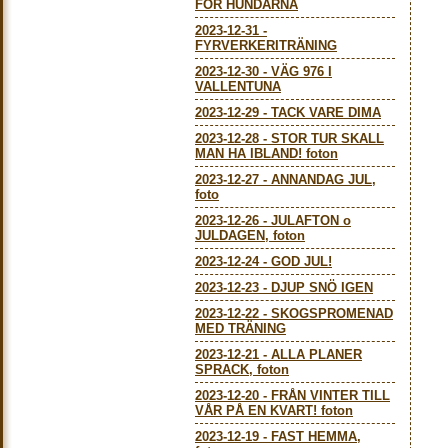
FÖR HUNDARNA
2023-12-31
-
FYRVERKERITRÄNING
2023-12-30
-
VÄG 976 I
VALLENTUNA
2023-12-29
-
TACK VARE DIMA
2023-12-28
-
STOR TUR SKALL
MAN HA IBLAND! foton
2023-12-27
-
ANNANDAG JUL,
foto
2023-12-26
-
JULAFTON o
JULDAGEN, foton
2023-12-24
-
GOD JUL!
2023-12-23
-
DJUP SNÖ IGEN
2023-12-22
-
SKOGSPROMENAD
MED TRÄNING
2023-12-21
-
ALLA PLANER
SPRACK, foton
2023-12-20
-
FRÅN VINTER TILL
VÅR PÅ EN KVART! foton
2023-12-19
-
FAST HEMMA,