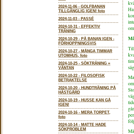
kvä
2024-11-06
-
GOLFBANAN
Ha
TILLGÄNGLIG IGEN! foto
kom
2024-11-03
-
PASSÉ
int
2024-10-31
-
EFFEKTIV
om
TRÄNING
Må
2024-10-29
-
PÅ BANAN IGEN -
FÖRHOPPNINGSVIS
Til
2024-10-27
-
MÅNGA TIMMAR
kva
UTOMHUS, foto
ti
2024-10-25
-
SÖKTRÄNING =
säg
VÄNTAN
2024-10-22
-
FILOSOFISK
Ma
BETRAKTELSE
omr
2024-10-20
-
HUNDTRÄNING PÅ
Sto
HÄSTGÅRD
väg
2024-10-19
-
HUSSE KAN GÅ
tid
IGEN!
gån
2024-10-16
-
MERA TORPET,
pe
foto
föl
2024-10-14
-
MATTE HADE
SÖKPROBLEM
Mä