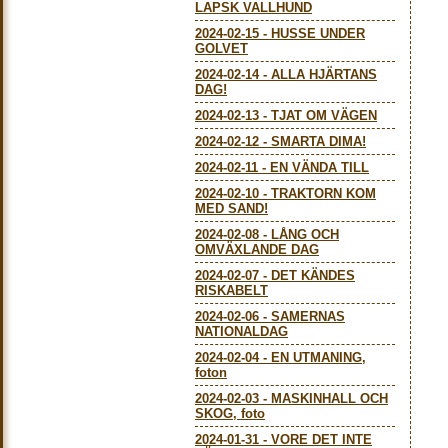
LAPSK VALLHUND
2024-02-15
-
HUSSE UNDER
GOLVET
2024-02-14
-
ALLA HJÄRTANS
DAG!
2024-02-13
-
TJAT OM VÄGEN
2024-02-12
-
SMARTA DIMA!
2024-02-11
-
EN VÄNDA TILL
2024-02-10
-
TRAKTORN KOM
MED SAND!
2024-02-08
-
LÅNG OCH
OMVÄXLANDE DAG
2024-02-07
-
DET KÄNDES
RISKABELT
2024-02-06
-
SAMERNAS
NATIONALDAG
2024-02-04
-
EN UTMANING,
foton
2024-02-03
-
MASKINHALL OCH
SKOG, foto
2024-01-31
-
VORE DET INTE