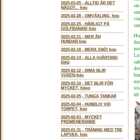
2025-03-05
-
ALLTID ÄR DET
si
NÅGOT... foto
sam
2025-02-28
-
OMVÄXLING, foto
vin
2025-02-25
-
HÄRLIGT PÅ
sa
GOLFBANAN! foto
Hus
2025-02-21
-
MER ÄN
fin
HUNDAR,foto
ner
2025-02-18
-
MERA SNÖ! foto
Lio
2025-02-14
-
ALLA HJÄRTANS
sak
DAG
den
2025-02-12
-
DIMA BLIR
him
VUXEN,foto
myc
2025-02-10
-
DET BLIR FÖR
rös
MYCKET, foton
til
2025-02-05
-
TUNGA TANKAR
2025-02-04
-
HUNDLIV VID
TORPET, foto
2025-02-03
-
MYCKET
PROMENERANDE
2025-01-31
-
TRÄNING MED TRE
LAPSKA, foto