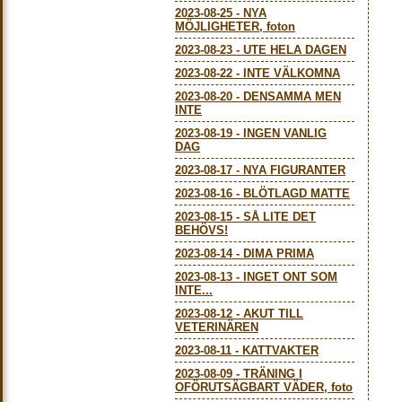
2023-08-25
-
NYA
MÖJLIGHETER, foton
2023-08-23
-
UTE HELA DAGEN
2023-08-22
-
INTE VÄLKOMNA
2023-08-20
-
DENSAMMA MEN
INTE
2023-08-19
-
INGEN VANLIG
DAG
2023-08-17
-
NYA FIGURANTER
2023-08-16
-
BLÖTLAGD MATTE
2023-08-15
-
SÅ LITE DET
BEHÖVS!
2023-08-14
-
DIMA PRIMA
2023-08-13
-
INGET ONT SOM
INTE...
2023-08-12
-
AKUT TILL
VETERINÄREN
2023-08-11
-
KATTVAKTER
2023-08-09
-
TRÄNING I
OFÖRUTSÄGBART VÄDER, foto