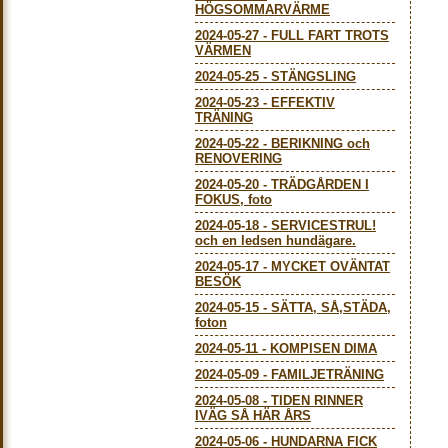
HÖGSOMMARVÄRME
2024-05-27
-
FULL FART TROTS
VÄRMEN
2024-05-25
-
STÄNGSLING
2024-05-23
-
EFFEKTIV
TRÄNING
2024-05-22
-
BERIKNING och
RENOVERING
2024-05-20
-
TRÄDGÅRDEN I
FOKUS, foto
2024-05-18
-
SERVICESTRUL!
och en ledsen hundägare.
2024-05-17
-
MYCKET OVÄNTAT
BESÖK
2024-05-15
-
SÄTTA, SÅ,STÄDA,
foton
2024-05-11
-
KOMPISEN DIMA
2024-05-09
-
FAMILJETRÄNING
2024-05-08
-
TIDEN RINNER
IVÄG SÅ HÄR ÅRS
2024-05-06
-
HUNDARNA FICK