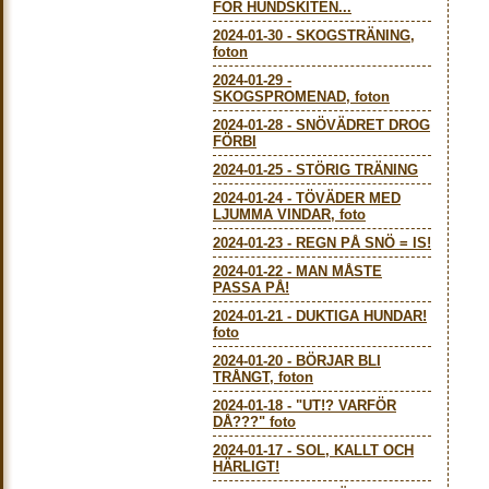
FÖR HUNDSKITEN...
2024-01-30
-
SKOGSTRÄNING,
foton
2024-01-29
-
SKOGSPROMENAD, foton
2024-01-28
-
SNÖVÄDRET DROG
FÖRBI
2024-01-25
-
STÖRIG TRÄNING
2024-01-24
-
TÖVÄDER MED
LJUMMA VINDAR, foto
2024-01-23
-
REGN PÅ SNÖ = IS!
2024-01-22
-
MAN MÅSTE
PASSA PÅ!
2024-01-21
-
DUKTIGA HUNDAR!
foto
2024-01-20
-
BÖRJAR BLI
TRÅNGT, foton
2024-01-18
-
"UT!? VARFÖR
DÅ???" foto
2024-01-17
-
SOL, KALLT OCH
HÄRLIGT!