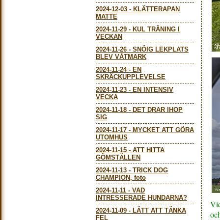
2024-12-03
-
KLÄTTERAPAN
MATTE
2024-11-29
-
KUL TRÄNING I
VECKAN
2024-11-26
-
SNÖIG LEKPLATS
BLEV VÅTMARK
2024-11-24
-
EN
SKRÄCKUPPLEVELSE
2024-11-23
-
EN INTENSIV
VECKA
2024-11-18
-
DET DRAR IHOP
SIG
2024-11-17
-
MYCKET ATT GÖRA
UTOMHUS
2024-11-15
-
ATT HITTA
GÖMSTÄLLEN
2024-11-13
-
TRICK DOG
CHAMPION, foto
2024-11-11
-
VAD
INTRESSERADE HUNDARNA?
Vi
2024-11-09
-
LÄTT ATT TÄNKA
och
FEL