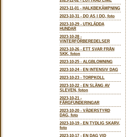
2023-11-02
-
LUTTRAD LIME
2023-11-01
-
HALKBEKÄMPNING
2023-10-31
-
DO AS I DO, foto
2023-10-29
-
UTKLÄDDA
HUNDAR
2023-10-28
-
VINTERFÖRBEREDELSER
2023-10-26
-
ETT SVAR FRÅN
SKK, foton
2023-10-25
-
ALGBLOMNING
2023-10-24
-
EN INTENSIV DAG
2023-10-23
-
TORPKOLL
2023-10-22
-
EN SLÄNG AV
SLEVEN, foton
2023-10-21
-
FÄRGFUNDERINGAR
2023-10-20
-
VÄDERSTYRD
DAG, foto
2023-10-19
-
EN TYDLIG SKARV,
foto
2023-10-17
-
EN DAG VID