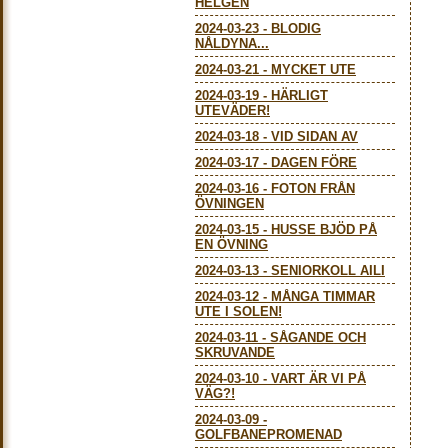
HELGEN
2024-03-23
-
BLODIG
NÅLDYNA...
2024-03-21
-
MYCKET UTE
2024-03-19
-
HÄRLIGT
UTEVÄDER!
2024-03-18
-
VID SIDAN AV
2024-03-17
-
DAGEN FÖRE
2024-03-16
-
FOTON FRÅN
ÖVNINGEN
2024-03-15
-
HUSSE BJÖD PÅ
EN ÖVNING
2024-03-13
-
SENIORKOLL AILI
2024-03-12
-
MÅNGA TIMMAR
UTE I SOLEN!
2024-03-11
-
SÅGANDE OCH
SKRUVANDE
2024-03-10
-
VART ÄR VI PÅ
VÄG?!
2024-03-09
-
GOLFBANEPROMENAD