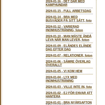
2024-01-16
-
DET DÄR MED
KAMPHUNDAR
2024-01-15
-
FULL ARBETSDAG
2024-01-14
-
BRA MED
BUSVÄDER PÅ SITT SÄTT, foto
2024-01-12
-
VARIERAD
INOMHUSTRÄNING, foton
2024-01-10
-
MAN MÅSTE ÄNDÅ
LEVA NÄR MAN LEVER, foton
2024-01-09
-
ELÄNDES ELÄNDE
DAG EFTER DAG
2024-01-07
-
RELATIONER, foton
2024-01-06
-
SÄMRE ÖVERLAG
ÖVERALLT
2024-01-05
-
VI KOM HEM
2024-01-04
-
LYX MED
INOMHUSTRÄNING
2024-01-03
-
VILLE INTE IN, foto
2024-01-02
-
EJ FÖR ENVAR ATT
HANTERA
2024-01-01
-
BRA NYÅRSAFTON