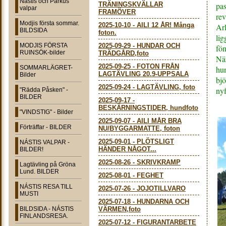
Nástis och Parkus
TRÄNINGSKVÄLLAR
pas
valpar
FRAMÖVER
rev
Modjis första sommar.
2025-10-10
-
AILI 12 ÅR! Många
Arl
BILDSIDA
foton.
lig
MODJIS FÖRSTA
2025-09-29
-
HUNDAR OCH
fön
RUINSÖK-bilder
TRÄDGÅRD,foto
När
2025-09-25
-
FOTON FRÅN
SOMMARLÄGRET-
hun
LAGTÄVLING 20.9-UPPSALA
Bilder
bjö
2025-09-24
-
LAGTÄVLING, foto
nyf
"Rädda Påsken" -
BILDER
2025-09-17
-
BESKÄRNINGSTIDER, hundfoto
"VINDSTIG" - Bilder
2025-09-07
-
AILI MÅR BRA
Förträffar - BILDER
NU/BYGGARMATTE, foton
2025-09-01
-
PLÖTSLIGT
NÁSTIS VALPAR -
HÄNDER NÅGOT...
BILDER!
2025-08-26
-
SKRIVKRAMP
Lagtävling på Gröna
Lund. BILDER
2025-08-01
-
FEGHET
NÁSTIS RESA TILL
2025-07-26
-
JOJOTILLVARO
MUSTI
2025-07-18
-
HUNDARNA OCH
BILDSIDA - NÁSTIS
VÄRMEN,foto
FINLANDSRESA.
2025-07-12
-
FIGURANTARBETE