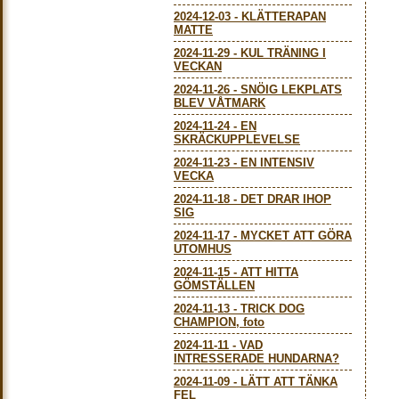
2024-12-03
-
KLÄTTERAPAN
MATTE
2024-11-29
-
KUL TRÄNING I
VECKAN
2024-11-26
-
SNÖIG LEKPLATS
BLEV VÅTMARK
2024-11-24
-
EN
SKRÄCKUPPLEVELSE
2024-11-23
-
EN INTENSIV
VECKA
2024-11-18
-
DET DRAR IHOP
SIG
2024-11-17
-
MYCKET ATT GÖRA
UTOMHUS
2024-11-15
-
ATT HITTA
GÖMSTÄLLEN
2024-11-13
-
TRICK DOG
CHAMPION, foto
2024-11-11
-
VAD
INTRESSERADE HUNDARNA?
2024-11-09
-
LÄTT ATT TÄNKA
FEL