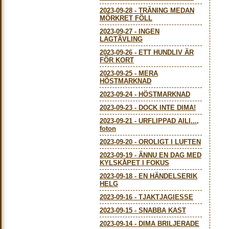
2023-09-28
-
TRÄNING MEDAN
MÖRKRET FÖLL
2023-09-27
-
INGEN
LAGTÄVLING
2023-09-26
-
ETT HUNDLIV ÄR
FÖR KORT
2023-09-25
-
MERA
HÖSTMARKNAD
2023-09-24
-
HÖSTMARKNAD
2023-09-23
-
DOCK INTE DIMA!
2023-09-21
-
URFLIPPAD AILI...,
foton
2023-09-20
-
OROLIGT I LUFTEN
2023-09-19
-
ÄNNU EN DAG MED
KYLSKÅPET I FOKUS
2023-09-18
-
EN HÄNDELSERIK
HELG
2023-09-16
-
TJAKTJAGIESSE
2023-09-15
-
SNABBA KAST
2023-09-14
-
DIMA BRILJERADE