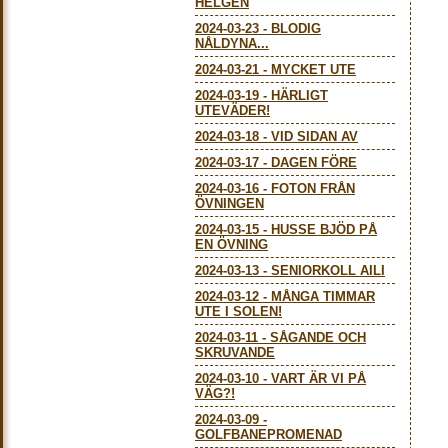
HELGEN
2024-03-23
-
BLODIG
NÅLDYNA...
2024-03-21
-
MYCKET UTE
2024-03-19
-
HÄRLIGT
UTEVÄDER!
2024-03-18
-
VID SIDAN AV
2024-03-17
-
DAGEN FÖRE
2024-03-16
-
FOTON FRÅN
ÖVNINGEN
2024-03-15
-
HUSSE BJÖD PÅ
EN ÖVNING
2024-03-13
-
SENIORKOLL AILI
2024-03-12
-
MÅNGA TIMMAR
UTE I SOLEN!
2024-03-11
-
SÅGANDE OCH
SKRUVANDE
2024-03-10
-
VART ÄR VI PÅ
VÄG?!
2024-03-09
-
GOLFBANEPROMENAD