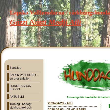
Lapska Vallhundarna / räddningshund
Gázzi Násti Modji Aili
Startsida
LAPSK VALLHUND -
en presentation
HUNDDAGBOK -
BLOGG
AKTUELLT
Ansvariga för innehållet är både 
2026-04-28
-
AILI
Träning i nerlagt
sjukhus, text och
2026-04-03
-
GLAD PÅSK!