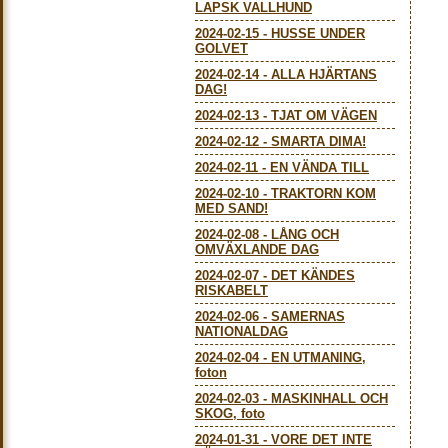
LAPSK VALLHUND
2024-02-15
-
HUSSE UNDER
GOLVET
2024-02-14
-
ALLA HJÄRTANS
DAG!
2024-02-13
-
TJAT OM VÄGEN
2024-02-12
-
SMARTA DIMA!
2024-02-11
-
EN VÄNDA TILL
2024-02-10
-
TRAKTORN KOM
MED SAND!
2024-02-08
-
LÅNG OCH
OMVÄXLANDE DAG
2024-02-07
-
DET KÄNDES
RISKABELT
2024-02-06
-
SAMERNAS
NATIONALDAG
2024-02-04
-
EN UTMANING,
foton
2024-02-03
-
MASKINHALL OCH
SKOG, foto
2024-01-31
-
VORE DET INTE