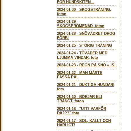
FÖR HUNDSKITEN...
2024-01-30
-
SKOGSTRÄNING,
foton
2024-01-29
-
SKOGSPROMENAD, foton
2024-01-28
-
SNÖVÄDRET DROG
FÖRBI
2024-01-25
-
STÖRIG TRÄNING
2024-01-24
-
TÖVÄDER MED
LJUMMA VINDAR, foto
2024-01-23
-
REGN PÅ SNÖ = IS!
2024-01-22
-
MAN MÅSTE
PASSA PÅ!
2024-01-21
-
DUKTIGA HUNDAR!
foto
2024-01-20
-
BÖRJAR BLI
TRÅNGT, foton
2024-01-18
-
"UT!? VARFÖR
DÅ???" foto
2024-01-17
-
SOL, KALLT OCH
HÄRLIGT!