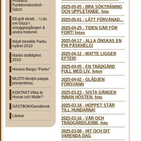
Protokoll:
Funktionskontroll -
2025-05-05
-
BRA SÖKTRÄNING
Gázzi.
OCH UPPLETANDE, foto
Ett gott skratt.... ! Läs
2025-05-01
-
LÄTT FÖRVÅNAD...
om Gázzi i
smugglargången &
2025-04-25
-
TIDEN GÅR FÖR
andra historier.
FORT! foton
2025-04-17
-
ALLA ÖNSKAS EN
Násti besökte Parku
FIN PÅSKHELG!
nyåret 2010
2025-04-12
-
MATTE LIGGER
Nástis dräktighet
EFTER!
2010
2025-04-05
-
EN TRÄDGÅRD
Huraus Bargu-"Parku"
FULL MED LIV, foton
MUSTI-Modjis pappa
2025-04-02
-
GLÄDJEN
presenteras.
FÖRSVANN
2025-03-23
-
SISTA GÅNGEN
KONTAKT.Vilka är
Husse och Matte?
INNAN HÖSTEN, foto
2025-03-18
-
HOPPET STÅR
GÄSTBOK/Guestbook
TILL HUNDARNA!
Länkar
2025-03-16
-
VÅR OCH
TRÄDGÅRDSJOBB, foto
2025-03-08
-
HIT OCH DIT
VARENDA DAG