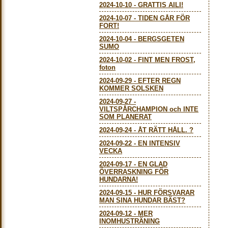
2024-10-10
-
GRATTIS AILI!
2024-10-07
-
TIDEN GÅR FÖR
FORT!
2024-10-04
-
BERGSGETEN
SUMO
2024-10-02
-
FINT MEN FROST,
foton
2024-09-29
-
EFTER REGN
KOMMER SOLSKEN
2024-09-27
-
VILTSPÅRCHAMPION och INTE
SOM PLANERAT
2024-09-24
-
ÅT RÄTT HÅLL. ?
2024-09-22
-
EN INTENSIV
VECKA
2024-09-17
-
EN GLAD
ÖVERRASKNING FÖR
HUNDARNA!
2024-09-15
-
HUR FÖRSVARAR
MAN SINA HUNDAR BÄST?
2024-09-12
-
MER
INOMHUSTRÄNING