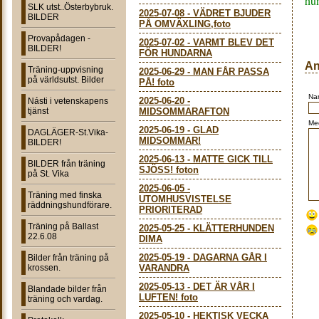
hu
SLK utst..Österbybruk.
2025-07-08
-
VÄDRET BJUDER
BILDER
PÅ OMVÄXLING,foto
Provapådagen -
2025-07-02
-
VARMT BLEV DET
BILDER!
FÖR HUNDARNA
An
Träning-uppvisning
2025-06-29
-
MAN FÅR PASSA
på världsutst. Bilder
PÅ! foto
Na
2025-06-20
-
Násti i vetenskapens
tjänst
MIDSOMMARAFTON
Me
2025-06-19
-
GLAD
DAGLÄGER-St.Vika-
MIDSOMMAR!
BILDER!
2025-06-13
-
MATTE GICK TILL
BILDER från träning
SJÖSS! foton
på St. Vika
2025-06-05
-
Träning med finska
UTOMHUSVISTELSE
räddningshundförare.
PRIORITERAD
Träning på Ballast
2025-05-25
-
KLÄTTERHUNDEN
22.6.08
DIMA
2025-05-19
-
DAGARNA GÅR I
Bilder från träning på
krossen.
VARANDRA
2025-05-13
-
DET ÄR VÅR I
Blandade bilder från
LUFTEN! foto
träning och vardag.
2025-05-10
-
HEKTISK VECKA