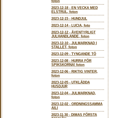
foton
2023-12-18
-
EN VECKA MED
ELSTRUL, foton
2023-12-15
-
HUNDJUL
2023-12-14
-
LUCIA, foto
2023-12-12
-
ÄVENTYRLIGT
JULHANDLANDE, foton
2023-12-10
-
JULMARKNAD I
STALLET, foton
2023-12-09
-
TYNGANDE TÖ
2023-12-08
-
HURRA FÖR
SPIKSKORNA! foton
2023-12-06
-
RIKTIG VINTER,
foton
2023-12-05
-
UTKLÄDDA
HUSDJUR
2023-12-04
-
JULMARKNAD,
foton
2023-12-02
-
ORDNINGSSAMMA
AILI
2023-11-30
-
DIMAS FÖRSTA