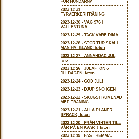
FÖR HUNDARNA
2023-12-31
-
FYRVERKERITRÄNING
2023-12-30
-
VÄG 976 I
VALLENTUNA
2023-12-29
-
TACK VARE DIMA
2023-12-28
-
STOR TUR SKALL
MAN HA IBLAND! foton
2023-12-27
-
ANNANDAG JUL,
foto
2023-12-26
-
JULAFTON o
JULDAGEN, foton
2023-12-24
-
GOD JUL!
2023-12-23
-
DJUP SNÖ IGEN
2023-12-22
-
SKOGSPROMENAD
MED TRÄNING
2023-12-21
-
ALLA PLANER
SPRACK, foton
2023-12-20
-
FRÅN VINTER TILL
VÅR PÅ EN KVART! foton
2023-12-19
-
FAST HEMMA,