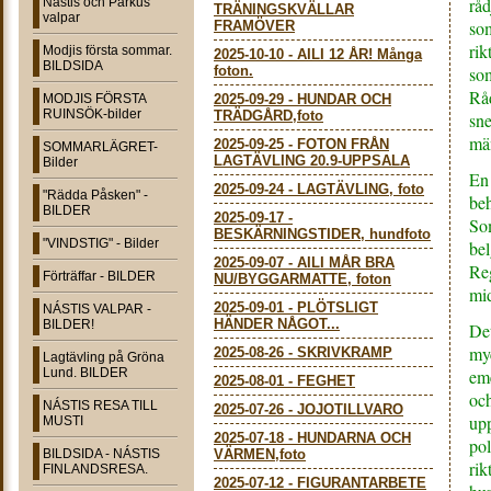
råd
Nástis och Parkus
TRÄNINGSKVÄLLAR
valpar
som
FRAMÖVER
rik
Modjis första sommar.
2025-10-10
-
AILI 12 ÅR! Många
BILDSIDA
foton.
som
Råd
MODJIS FÖRSTA
2025-09-29
-
HUNDAR OCH
RUINSÖK-bilder
TRÄDGÅRD,foto
sne
mä
2025-09-25
-
FOTON FRÅN
SOMMARLÄGRET-
LAGTÄVLING 20.9-UPPSALA
Bilder
En 
2025-09-24
-
LAGTÄVLING, foto
"Rädda Påsken" -
beh
BILDER
2025-09-17
-
Som
BESKÄRNINGSTIDER, hundfoto
"VINDSTIG" - Bilder
bel
2025-09-07
-
AILI MÅR BRA
Reg
Förträffar - BILDER
NU/BYGGARMATTE, foton
mi
2025-09-01
-
PLÖTSLIGT
NÁSTIS VALPAR -
HÄNDER NÅGOT...
BILDER!
Det
my
2025-08-26
-
SKRIVKRAMP
Lagtävling på Gröna
Lund. BILDER
eme
2025-08-01
-
FEGHET
och
NÁSTIS RESA TILL
2025-07-26
-
JOJOTILLVARO
upp
MUSTI
2025-07-18
-
HUNDARNA OCH
pol
BILDSIDA - NÁSTIS
VÄRMEN,foto
rik
FINLANDSRESA.
2025-07-12
-
FIGURANTARBETE