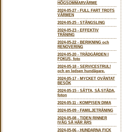
HÖGSOMMARVÄRME
2024-05-27
-
FULL FART TROTS
VÄRMEN
2024-05-25
-
STÄNGSLING
2024-05-23
-
EFFEKTIV
TRÄNING
2024-05-22
-
BERIKNING och
RENOVERING
2024-05-20
-
TRÄDGÅRDEN I
FOKUS, foto
2024-05-18
-
SERVICESTRUL!
och en ledsen hundägare.
2024-05-17
-
MYCKET OVÄNTAT
BESÖK
2024-05-15
-
SÄTTA, SÅ,STÄDA,
foton
2024-05-11
-
KOMPISEN DIMA
2024-05-09
-
FAMILJETRÄNING
2024-05-08
-
TIDEN RINNER
IVÄG SÅ HÄR ÅRS
2024-05-06
-
HUNDARNA FICK