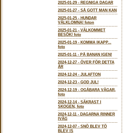
2025-01-29
-
REGNIGA DAGAR
2025-01-27
-
SÅ GOTT MAN KAN
2025-01-25
-
HUNDAR
VÄLKLOMNA! foton
2025-01-21
-
VÄLKOMMET
BESÖK! foto
2025-01-19
-
KOMMA IKAPP...
foto
2025-01-11
-
PÅ BANAN IGEN!
2024-12-27
-
ÖVER FÖR DETTA
ÅR
2024-12-24
-
JULAFTON
2024-12-23
-
GOD JUL!
2024-12-19
-
OGÅBARA VÄGAR,
foto
2024-12-14
-
SÄKRAST I
SKOGEN, foto
2024-12-11
-
DAGARNA RINNER
IVÄG
2024-12-07
-
SNÖ BLEV TÖ
BLEV IS