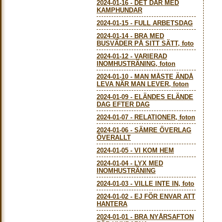
2024-01-16
-
DET DÄR MED
KAMPHUNDAR
2024-01-15
-
FULL ARBETSDAG
2024-01-14
-
BRA MED
BUSVÄDER PÅ SITT SÄTT, foto
2024-01-12
-
VARIERAD
INOMHUSTRÄNING, foton
2024-01-10
-
MAN MÅSTE ÄNDÅ
LEVA NÄR MAN LEVER, foton
2024-01-09
-
ELÄNDES ELÄNDE
DAG EFTER DAG
2024-01-07
-
RELATIONER, foton
2024-01-06
-
SÄMRE ÖVERLAG
ÖVERALLT
2024-01-05
-
VI KOM HEM
2024-01-04
-
LYX MED
INOMHUSTRÄNING
2024-01-03
-
VILLE INTE IN, foto
2024-01-02
-
EJ FÖR ENVAR ATT
HANTERA
2024-01-01
-
BRA NYÅRSAFTON