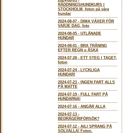
2024-08-09
-
RÄDDNINGSHUNDKURS I
STOCKHOLM, foton på våra
hundar
2024-08-07
-
DIMA VÄXER FÖR
VARJE DAG, foto
2024-08-05
-
UTLÅNADE
HUNDAR
2024-08-01
-
BRA TRÄNING
EFTER REGN o ÅSKA
2024-07-28
-
ETT STEG I TAGET,
foton
2024-07-24
-
LYCKLIGA
HUNDAR!
2024-07-23
-
INGEN FART ALLS
PÅ MATTE
2024-07-19
-
FULL FART PÅ
HUNDARNA!
2024-07-16
-
ANGÅR ALLA
2024-07-13
-
BEDRÄGERIFÖRSÖK?
2024-07-12
-
AILI SPRANG PÅ
SOLVALLA! Foton.