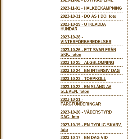
2023-11-02
-
LUTTRAD LIME
2023-11-01
-
HALKBEKÄMPNING
2023-10-31
-
DO AS I DO, foto
2023-10-29
-
UTKLÄDDA
HUNDAR
2023-10-28
-
VINTERFÖRBEREDELSER
2023-10-26
-
ETT SVAR FRÅN
SKK, foton
2023-10-25
-
ALGBLOMNING
2023-10-24
-
EN INTENSIV DAG
2023-10-23
-
TORPKOLL
2023-10-22
-
EN SLÄNG AV
SLEVEN, foton
2023-10-21
-
FÄRGFUNDERINGAR
2023-10-20
-
VÄDERSTYRD
DAG, foto
2023-10-19
-
EN TYDLIG SKARV,
foto
2023-10-17
-
EN DAG VID