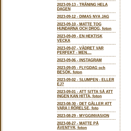
2023-09-13
-
TRÄNING HELA
DAGEN
2023-09-12
-
DIMAS NYA JAG
2023-09-10
-
MATTE TOG
HUNDARNA OCH DROG, foton
2023-09-09
-
EN HEKTISK
VECKA
2023-09-07
-
VÄDRET VAR
PERFEKT - MEN....
2023-09-06
-
INSTAGRAM
2023-09-05
-
FLYGDAG och
BESÖK, foton
2023-09-02
-
SLUMPEN - ELLER
EJ?
2023-09-01
-
ATT SITTA SÅ ATT
INGEN KAN HITTA, foton
2023-08-30
-
DET GÄLLER ATT
VARA I RÖRELSE, foto
2023-08-29
-
MYGGINVASION
2023-08-27
-
MATTE PÅ
ÄVENTYR, foton