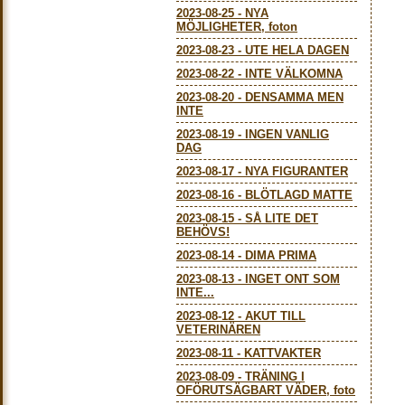
2023-08-25
-
NYA
MÖJLIGHETER, foton
2023-08-23
-
UTE HELA DAGEN
2023-08-22
-
INTE VÄLKOMNA
2023-08-20
-
DENSAMMA MEN
INTE
2023-08-19
-
INGEN VANLIG
DAG
2023-08-17
-
NYA FIGURANTER
2023-08-16
-
BLÖTLAGD MATTE
2023-08-15
-
SÅ LITE DET
BEHÖVS!
2023-08-14
-
DIMA PRIMA
2023-08-13
-
INGET ONT SOM
INTE...
2023-08-12
-
AKUT TILL
VETERINÄREN
2023-08-11
-
KATTVAKTER
2023-08-09
-
TRÄNING I
OFÖRUTSÄGBART VÄDER, foto