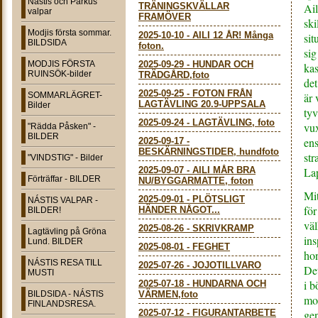
Nástis och Parkus
TRÄNINGSKVÄLLAR
Ail
valpar
FRAMÖVER
ski
Modjis första sommar.
2025-10-10
-
AILI 12 ÅR! Många
sit
BILDSIDA
foton.
sig
MODJIS FÖRSTA
2025-09-29
-
HUNDAR OCH
kas
RUINSÖK-bilder
TRÄDGÅRD,foto
det
2025-09-25
-
FOTON FRÅN
SOMMARLÄGRET-
är 
LAGTÄVLING 20.9-UPPSALA
Bilder
tyv
2025-09-24
-
LAGTÄVLING, foto
vux
"Rädda Påsken" -
BILDER
ens
2025-09-17
-
BESKÄRNINGSTIDER, hundfoto
str
"VINDSTIG" - Bilder
2025-09-07
-
AILI MÅR BRA
La
Förträffar - BILDER
NU/BYGGARMATTE, foton
Mit
2025-09-01
-
PLÖTSLIGT
NÁSTIS VALPAR -
för
HÄNDER NÅGOT...
BILDER!
väl
2025-08-26
-
SKRIVKRAMP
Lagtävling på Gröna
ins
Lund. BILDER
2025-08-01
-
FEGHET
hon
NÁSTIS RESA TILL
2025-07-26
-
JOJOTILLVARO
Det
MUSTI
i b
2025-07-18
-
HUNDARNA OCH
BILDSIDA - NÁSTIS
VÄRMEN,foto
mor
FINLANDSRESA.
2025-07-12
-
FIGURANTARBETE
gen