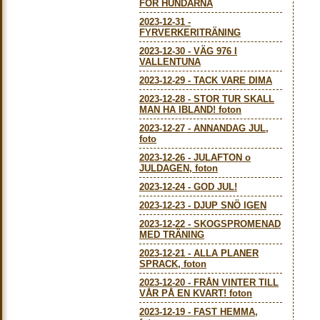
FÖR HUNDARNA
2023-12-31
-
FYRVERKERITRÄNING
2023-12-30
-
VÄG 976 I
VALLENTUNA
2023-12-29
-
TACK VARE DIMA
2023-12-28
-
STOR TUR SKALL
MAN HA IBLAND! foton
2023-12-27
-
ANNANDAG JUL,
foto
2023-12-26
-
JULAFTON o
JULDAGEN, foton
2023-12-24
-
GOD JUL!
2023-12-23
-
DJUP SNÖ IGEN
2023-12-22
-
SKOGSPROMENAD
MED TRÄNING
2023-12-21
-
ALLA PLANER
SPRACK, foton
2023-12-20
-
FRÅN VINTER TILL
VÅR PÅ EN KVART! foton
2023-12-19
-
FAST HEMMA,