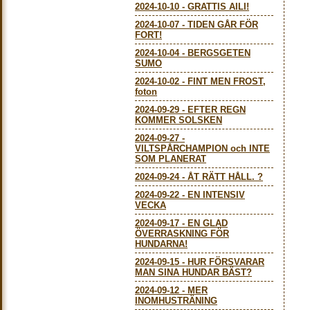
2024-10-10
-
GRATTIS AILI!
2024-10-07
-
TIDEN GÅR FÖR
FORT!
2024-10-04
-
BERGSGETEN
SUMO
2024-10-02
-
FINT MEN FROST,
foton
2024-09-29
-
EFTER REGN
KOMMER SOLSKEN
2024-09-27
-
VILTSPÅRCHAMPION och INTE
SOM PLANERAT
2024-09-24
-
ÅT RÄTT HÅLL. ?
2024-09-22
-
EN INTENSIV
VECKA
2024-09-17
-
EN GLAD
ÖVERRASKNING FÖR
HUNDARNA!
2024-09-15
-
HUR FÖRSVARAR
MAN SINA HUNDAR BÄST?
2024-09-12
-
MER
INOMHUSTRÄNING