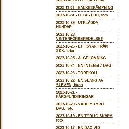
2023-11-02
-
LUTTRAD LIME
2023-11-01
-
HALKBEKÄMPNING
2023-10-31
-
DO AS I DO, foto
2023-10-29
-
UTKLÄDDA
HUNDAR
2023-10-28
-
VINTERFÖRBEREDELSER
2023-10-26
-
ETT SVAR FRÅN
SKK, foton
2023-10-25
-
ALGBLOMNING
2023-10-24
-
EN INTENSIV DAG
2023-10-23
-
TORPKOLL
2023-10-22
-
EN SLÄNG AV
SLEVEN, foton
2023-10-21
-
FÄRGFUNDERINGAR
2023-10-20
-
VÄDERSTYRD
DAG, foto
2023-10-19
-
EN TYDLIG SKARV,
foto
2023-10-17
-
EN DAG VID