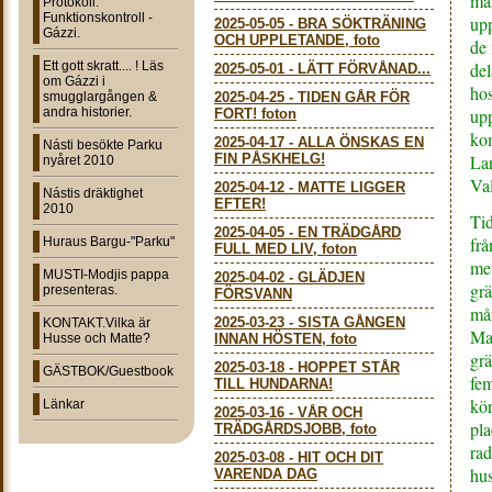
mås
Protokoll:
Funktionskontroll -
upp
2025-05-05
-
BRA SÖKTRÄNING
Gázzi.
OCH UPPLETANDE, foto
de 
Ett gott skratt.... ! Läs
del
2025-05-01
-
LÄTT FÖRVÅNAD...
om Gázzi i
hos
smugglargången &
2025-04-25
-
TIDEN GÅR FÖR
andra historier.
upp
FORT! foton
kom
2025-04-17
-
ALLA ÖNSKAS EN
Násti besökte Parku
FIN PÅSKHELG!
La
nyåret 2010
Val
2025-04-12
-
MATTE LIGGER
Nástis dräktighet
EFTER!
2010
Tid
2025-04-05
-
EN TRÄDGÅRD
frå
Huraus Bargu-"Parku"
FULL MED LIV, foton
met
MUSTI-Modjis pappa
2025-04-02
-
GLÄDJEN
grä
presenteras.
FÖRSVANN
mån
2025-03-23
-
SISTA GÅNGEN
KONTAKT.Vilka är
Mat
Husse och Matte?
INNAN HÖSTEN, foto
grä
2025-03-18
-
HOPPET STÅR
GÄSTBOK/Guestbook
fem
TILL HUNDARNA!
kör
Länkar
2025-03-16
-
VÅR OCH
pla
TRÄDGÅRDSJOBB, foto
rad
2025-03-08
-
HIT OCH DIT
hus
VARENDA DAG