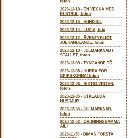
foton
2023-12-18
-
EN VECKA MED
ELSTRUL, foton
2023-12-15
-
HUNDJUL
2023-12-14
-
LUCIA, foto
2023-12-12
-
ÄVENTYRLIGT
JULHANDLANDE, foton
2023-12-10
-
JULMARKNAD I
STALLET, foton
2023-12-09
-
TYNGANDE TÖ
2023-12-08
-
HURRA FÖR
SPIKSKORNA! foton
2023-12-06
-
RIKTIG VINTER,
foton
2023-12-05
-
UTKLÄDDA
HUSDJUR
2023-12-04
-
JULMARKNAD,
foton
2023-12-02
-
ORDNINGSSAMMA
AILI
2023-11-30
-
DIMAS FÖRSTA