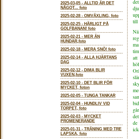
det
2025-03-05
-
ALLTID ÄR DET
dju
NÅGOT... foto
upp
2025-02-28
-
OMVÄXLING, foto
till
2025-02-25
-
HÄRLIGT PÅ
GOLFBANAN! foto
När
2025-02-21
-
MER ÄN
reg
HUNDAR,foto
mat
2025-02-18
-
MERA SNÖ! foto
tim
att
2025-02-14
-
ALLA HJÄRTANS
DAG
höf
Orä
2025-02-12
-
DIMA BLIR
VUXEN,foto
slä
2025-02-10
-
DET BLIR FÖR
sky
MYCKET, foton
med
2025-02-05
-
TUNGA TANKAR
sam
bid
2025-02-04
-
HUNDLIV VID
TORPET, foto
gån
det
2025-02-03
-
MYCKET
PROMENERANDE
de
ick
2025-01-31
-
TRÄNING MED TRE
LAPSKA, foto