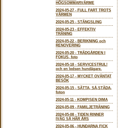
HÖGSOMMARVÄRME
2024-05-27
-
FULL FART TROTS
VÄRMEN
2024-05-25
-
STÄNGSLING
2024-05-23
-
EFFEKTIV
TRÄNING
2024-05-22
-
BERIKNING och
RENOVERING
2024-05-20
-
TRÄDGÅRDEN I
FOKUS, foto
2024-05-18
-
SERVICESTRUL!
och en ledsen hundägare.
2024-05-17
-
MYCKET OVÄNTAT
BESÖK
2024-05-15
-
SÄTTA, SÅ,STÄDA,
foton
2024-05-11
-
KOMPISEN DIMA
2024-05-09
-
FAMILJETRÄNING
2024-05-08
-
TIDEN RINNER
IVÄG SÅ HÄR ÅRS
2024-05-06
-
HUNDARNA FICK