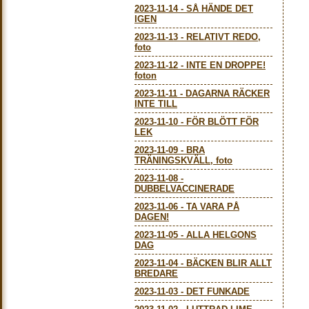
2023-11-14
-
SÅ HÄNDE DET
IGEN
2023-11-13
-
RELATIVT REDO,
foto
2023-11-12
-
INTE EN DROPPE!
foton
2023-11-11
-
DAGARNA RÄCKER
INTE TILL
2023-11-10
-
FÖR BLÖTT FÖR
LEK
2023-11-09
-
BRA
TRÄNINGSKVÄLL, foto
2023-11-08
-
DUBBELVACCINERADE
2023-11-06
-
TA VARA PÅ
DAGEN!
2023-11-05
-
ALLA HELGONS
DAG
2023-11-04
-
BÄCKEN BLIR ALLT
BREDARE
2023-11-03
-
DET FUNKADE