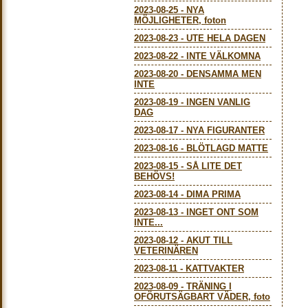
2023-08-25
-
NYA
MÖJLIGHETER, foton
2023-08-23
-
UTE HELA DAGEN
2023-08-22
-
INTE VÄLKOMNA
2023-08-20
-
DENSAMMA MEN
INTE
2023-08-19
-
INGEN VANLIG
DAG
2023-08-17
-
NYA FIGURANTER
2023-08-16
-
BLÖTLAGD MATTE
2023-08-15
-
SÅ LITE DET
BEHÖVS!
2023-08-14
-
DIMA PRIMA
2023-08-13
-
INGET ONT SOM
INTE...
2023-08-12
-
AKUT TILL
VETERINÄREN
2023-08-11
-
KATTVAKTER
2023-08-09
-
TRÄNING I
OFÖRUTSÄGBART VÄDER, foto