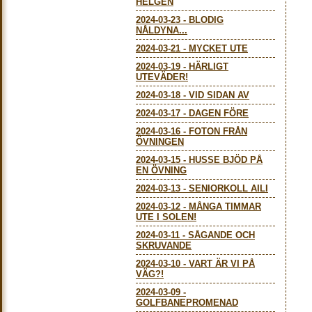
HELGEN
2024-03-23
-
BLODIG
NÅLDYNA...
2024-03-21
-
MYCKET UTE
2024-03-19
-
HÄRLIGT
UTEVÄDER!
2024-03-18
-
VID SIDAN AV
2024-03-17
-
DAGEN FÖRE
2024-03-16
-
FOTON FRÅN
ÖVNINGEN
2024-03-15
-
HUSSE BJÖD PÅ
EN ÖVNING
2024-03-13
-
SENIORKOLL AILI
2024-03-12
-
MÅNGA TIMMAR
UTE I SOLEN!
2024-03-11
-
SÅGANDE OCH
SKRUVANDE
2024-03-10
-
VART ÄR VI PÅ
VÄG?!
2024-03-09
-
GOLFBANEPROMENAD