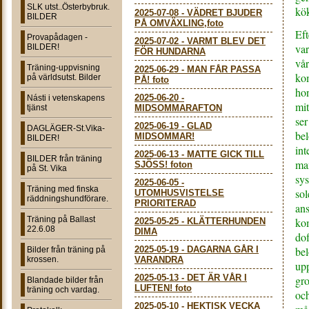
SLK utst..Österbybruk.
kök
2025-07-08
-
VÄDRET BJUDER
BILDER
PÅ OMVÄXLING,foto
Eft
Provapådagen -
2025-07-02
-
VARMT BLEV DET
var
BILDER!
FÖR HUNDARNA
vår
Träning-uppvisning
2025-06-29
-
MAN FÅR PASSA
ko
på världsutst. Bilder
PÅ! foto
hon
2025-06-20
-
Násti i vetenskapens
mit
tjänst
MIDSOMMARAFTON
ser
2025-06-19
-
GLAD
DAGLÄGER-St.Vika-
bel
MIDSOMMAR!
BILDER!
int
2025-06-13
-
MATTE GICK TILL
BILDER från träning
mam
SJÖSS! foton
på St. Vika
sys
2025-06-05
-
Träning med finska
sol
UTOMHUSVISTELSE
räddningshundförare.
PRIORITERAD
ans
Träning på Ballast
ko
2025-05-25
-
KLÄTTERHUNDEN
22.6.08
DIMA
dof
2025-05-19
-
DAGARNA GÅR I
bel
Bilder från träning på
krossen.
VARANDRA
upp
2025-05-13
-
DET ÄR VÅR I
gro
Blandade bilder från
LUFTEN! foto
träning och vardag.
och
2025-05-10
-
HEKTISK VECKA