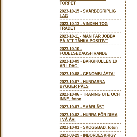
TORPET
2023-10-15
-
SVÅRBEGRIPLIG
LAG
2023-10-13
-
VINDEN TOG
TRÄDET
2023-10-11
-
MAN FÅR JOBBA
PÅ ATT TÄNKA POSITIVT
2023-10-10
-
FÖDELSEDAGSFIRANDE
2023-10-09
-
BARGIKULLEN 10
ÅR I DAG!
2023-10-08
-
GENOMBLÅSTA!
2023-10-07
-
HUNDARNA
BYGGER PÄLS
2023-10-06
-
TRÄNING UTE OCH
INNE, foton
2023-10-03
-
SVÅRLÄST
2023-10-02
-
HURRA FÖR DIMA
TVÅ ÅR!
2023-10-01
-
SKOGSBAD, foton
2023-09-29
-
INBÖRDESKRIG?