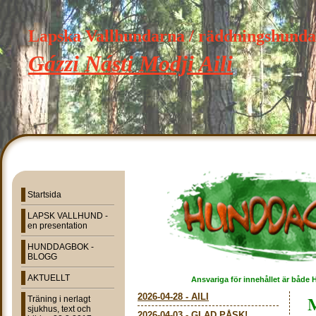
Lapska Vallhundarna / räddningshund
Gázzi Násti Modji Aili
Startsida
LAPSK VALLHUND -
en presentation
HUNDDAGBOK -
BLOGG
AKTUELLT
Ansvariga för innehållet är både 
2026-04-28
-
AILI
Träning i nerlagt
sjukhus, text och
2026-04-03
-
GLAD PÅSK!