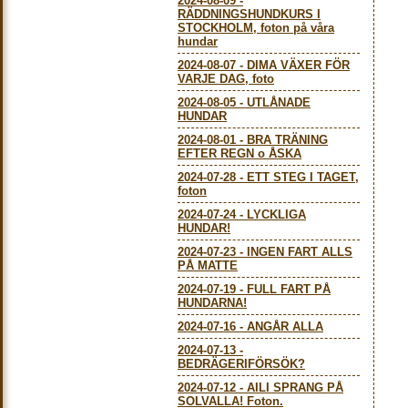
2024-08-09
-
RÄDDNINGSHUNDKURS I
STOCKHOLM, foton på våra
hundar
2024-08-07
-
DIMA VÄXER FÖR
VARJE DAG, foto
2024-08-05
-
UTLÅNADE
HUNDAR
2024-08-01
-
BRA TRÄNING
EFTER REGN o ÅSKA
2024-07-28
-
ETT STEG I TAGET,
foton
2024-07-24
-
LYCKLIGA
HUNDAR!
2024-07-23
-
INGEN FART ALLS
PÅ MATTE
2024-07-19
-
FULL FART PÅ
HUNDARNA!
2024-07-16
-
ANGÅR ALLA
2024-07-13
-
BEDRÄGERIFÖRSÖK?
2024-07-12
-
AILI SPRANG PÅ
SOLVALLA! Foton.