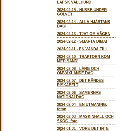
LAPSK VALLHUND
2024-02-15
-
HUSSE UNDER
GOLVET
2024-02-14
-
ALLA HJÄRTANS
DAG!
2024-02-13
-
TJAT OM VÄGEN
2024-02-12
-
SMARTA DIMA!
2024-02-11
-
EN VÄNDA TILL
2024-02-10
-
TRAKTORN KOM
MED SAND!
2024-02-08
-
LÅNG OCH
OMVÄXLANDE DAG
2024-02-07
-
DET KÄNDES
RISKABELT
2024-02-06
-
SAMERNAS
NATIONALDAG
2024-02-04
-
EN UTMANING,
foton
2024-02-03
-
MASKINHALL OCH
SKOG, foto
2024-01-31
-
VORE DET INTE