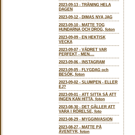
2023-09-13
-
TRÄNING HELA
DAGEN
2023-09-12
-
DIMAS NYA JAG
2023-09-10
-
MATTE TOG
HUNDARNA OCH DROG, foton
2023-09-09
-
EN HEKTISK
VECKA
2023-09-07
-
VÄDRET VAR
PERFEKT - MEN....
2023-09-06
-
INSTAGRAM
2023-09-05
-
FLYGDAG och
BESÖK, foton
2023-09-02
-
SLUMPEN - ELLER
EJ?
2023-09-01
-
ATT SITTA SÅ ATT
INGEN KAN HITTA, foton
2023-08-30
-
DET GÄLLER ATT
VARA I RÖRELSE, foto
2023-08-29
-
MYGGINVASION
2023-08-27
-
MATTE PÅ
ÄVENTYR, foton