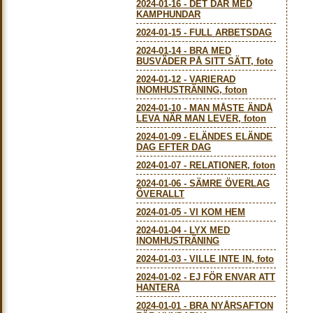
2024-01-16
-
DET DÄR MED
KAMPHUNDAR
2024-01-15
-
FULL ARBETSDAG
2024-01-14
-
BRA MED
BUSVÄDER PÅ SITT SÄTT, foto
2024-01-12
-
VARIERAD
INOMHUSTRÄNING, foton
2024-01-10
-
MAN MÅSTE ÄNDÅ
LEVA NÄR MAN LEVER, foton
2024-01-09
-
ELÄNDES ELÄNDE
DAG EFTER DAG
2024-01-07
-
RELATIONER, foton
2024-01-06
-
SÄMRE ÖVERLAG
ÖVERALLT
2024-01-05
-
VI KOM HEM
2024-01-04
-
LYX MED
INOMHUSTRÄNING
2024-01-03
-
VILLE INTE IN, foto
2024-01-02
-
EJ FÖR ENVAR ATT
HANTERA
2024-01-01
-
BRA NYÅRSAFTON