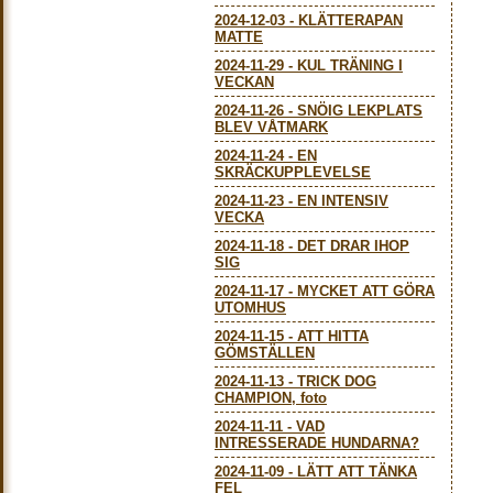
2024-12-03
-
KLÄTTERAPAN
MATTE
2024-11-29
-
KUL TRÄNING I
VECKAN
2024-11-26
-
SNÖIG LEKPLATS
BLEV VÅTMARK
2024-11-24
-
EN
SKRÄCKUPPLEVELSE
2024-11-23
-
EN INTENSIV
VECKA
2024-11-18
-
DET DRAR IHOP
SIG
2024-11-17
-
MYCKET ATT GÖRA
UTOMHUS
2024-11-15
-
ATT HITTA
GÖMSTÄLLEN
2024-11-13
-
TRICK DOG
CHAMPION, foto
2024-11-11
-
VAD
INTRESSERADE HUNDARNA?
2024-11-09
-
LÄTT ATT TÄNKA
FEL