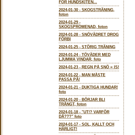
FÖR HUNDSKITEN...
2024-01-30
-
SKOGSTRÄNING,
foton
2024-01-29
-
SKOGSPROMENAD, foton
2024-01-28
-
SNÖVÄDRET DROG
FÖRBI
2024-01-25
-
STÖRIG TRÄNING
2024-01-24
-
TÖVÄDER MED
LJUMMA VINDAR, foto
2024-01-23
-
REGN PÅ SNÖ = IS!
2024-01-22
-
MAN MÅSTE
PASSA PÅ!
2024-01-21
-
DUKTIGA HUNDAR!
foto
2024-01-20
-
BÖRJAR BLI
TRÅNGT, foton
2024-01-18
-
"UT!? VARFÖR
DÅ???" foto
2024-01-17
-
SOL, KALLT OCH
HÄRLIGT!