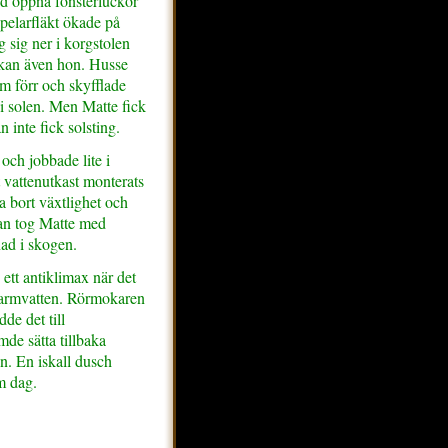
d öppna fönsterluckor
pelarfläkt ökade på
 sig ner i korgstolen
lkan även hon. Husse
m förr och skyfflade
 i solen. Men Matte fick
 inte fick solsting.
och jobbade lite i
t vattenutkast monterats
a bort växtlighet och
dan tog Matte med
ad i skogen.
ett antiklimax när det
 varmvatten. Rörmokaren
de det till
de sätta tillbaka
n. En iskall dusch
m dag.