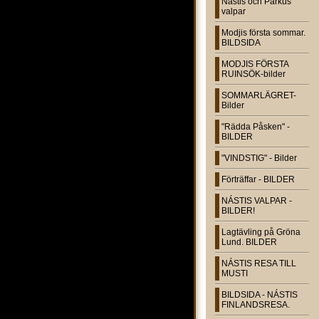
Nástis och Parkus
valpar
Modjis första sommar.
BILDSIDA
MODJIS FÖRSTA
RUINSÖK-bilder
SOMMARLÄGRET-
Bilder
"Rädda Påsken" -
BILDER
"VINDSTIG" - Bilder
Förträffar - BILDER
NÁSTIS VALPAR -
BILDER!
Lagtävling på Gröna
Lund. BILDER
NÁSTIS RESA TILL
MUSTI
BILDSIDA - NÁSTIS
FINLANDSRESA.