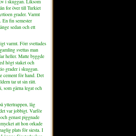
 sov i skuggan. Liksom
ån for över till Turkiet
fyrtioen grader. Varmt
t. En fin semester
änge sedan och ett
igt varmt. Förr svettades
 gamling svettas man
dar heller. Matte byggde
ed högt staket och
ttio grader i skuggan.
de cement för hand. Det
ern tar ut sin rätt.
i, som gärna legat och
på yttertrappen, låg
det var jobbigt. Varför
 och genast piggnade
å mycket att hon orkade
glig plats för siesta. I