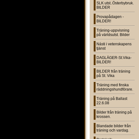
SLK utst..Österbybruk.
BILDER
Provapådagen -
BILDER!
Träning-uppvisning
på världsutst. Bilder
Násti i vetenskapens
tjänst
DAGLÄGER-St.Vika-
BILDER!
BILDER från träning
på St. Vika
Träning med finska
räddningshundförare.
Träning på Ballast
22.6.08
Bilder från träning på
krossen.
Blandade bilder från
träning och vardag.