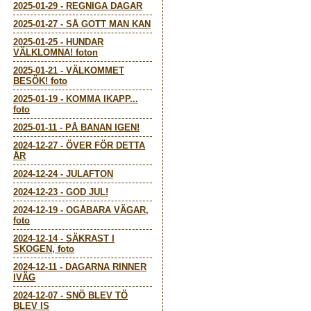
2025-01-29
-
REGNIGA DAGAR
2025-01-27
-
SÅ GOTT MAN KAN
2025-01-25
-
HUNDAR
VÄLKLOMNA! foton
2025-01-21
-
VÄLKOMMET
BESÖK! foto
2025-01-19
-
KOMMA IKAPP...
foto
2025-01-11
-
PÅ BANAN IGEN!
2024-12-27
-
ÖVER FÖR DETTA
ÅR
2024-12-24
-
JULAFTON
2024-12-23
-
GOD JUL!
2024-12-19
-
OGÅBARA VÄGAR,
foto
2024-12-14
-
SÄKRAST I
SKOGEN, foto
2024-12-11
-
DAGARNA RINNER
IVÄG
2024-12-07
-
SNÖ BLEV TÖ
BLEV IS