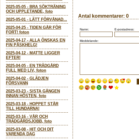
2025-05-05
-
BRA SÖKTRÄNING
OCH UPPLETANDE, foto
Antal kommentarer:
0
2025-05-01
-
LÄTT FÖRVÅNAD...
2025-04-25
-
TIDEN GÅR FÖR
Namn:
E-postadress:
FORT! foton
2025-04-17
-
ALLA ÖNSKAS EN
Meddelande:
FIN PÅSKHELG!
2025-04-12
-
MATTE LIGGER
EFTER!
2025-04-05
-
EN TRÄDGÅRD
FULL MED LIV, foton
2025-04-02
-
GLÄDJEN
FÖRSVANN
2025-03-23
-
SISTA GÅNGEN
INNAN HÖSTEN, foto
2025-03-18
-
HOPPET STÅR
TILL HUNDARNA!
2025-03-16
-
VÅR OCH
TRÄDGÅRDSJOBB, foto
2025-03-08
-
HIT OCH DIT
VARENDA DAG