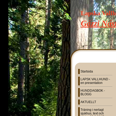
Lapska Vall
Gázzi Nást
Startsida
LAPSK VALLHUND -
en presentation
HUNDDAGBOK -
BLOGG
AKTUELLT
Träning i nerlagt
sjukhus, text och