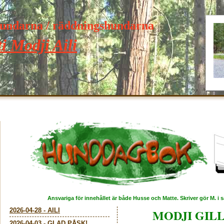
hundarna / räddningshundarna
i Modji Aili
Ansvariga för innehållet är både Husse och Matte. Skriver gör M. i
2026-04-28
-
AILI
MODJI GILL
2026-04-03
-
GLAD PÅSK!