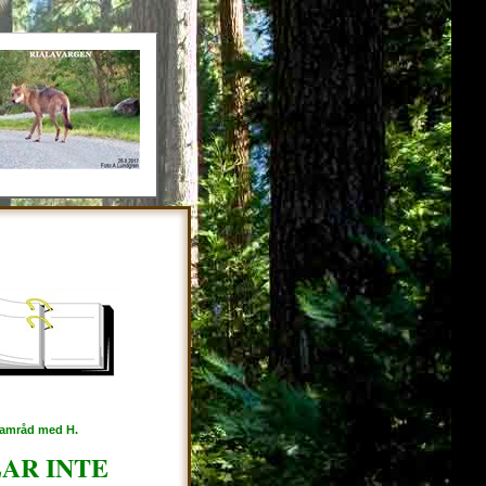
 samråd med H.
AR INTE