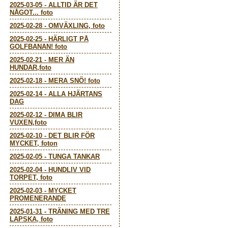
2025-03-05
-
ALLTID ÄR DET
NÅGOT... foto
2025-02-28
-
OMVÄXLING, foto
2025-02-25
-
HÄRLIGT PÅ
GOLFBANAN! foto
2025-02-21
-
MER ÄN
HUNDAR,foto
2025-02-18
-
MERA SNÖ! foto
2025-02-14
-
ALLA HJÄRTANS
DAG
2025-02-12
-
DIMA BLIR
VUXEN,foto
2025-02-10
-
DET BLIR FÖR
MYCKET, foton
2025-02-05
-
TUNGA TANKAR
2025-02-04
-
HUNDLIV VID
TORPET, foto
2025-02-03
-
MYCKET
PROMENERANDE
2025-01-31
-
TRÄNING MED TRE
LAPSKA, foto