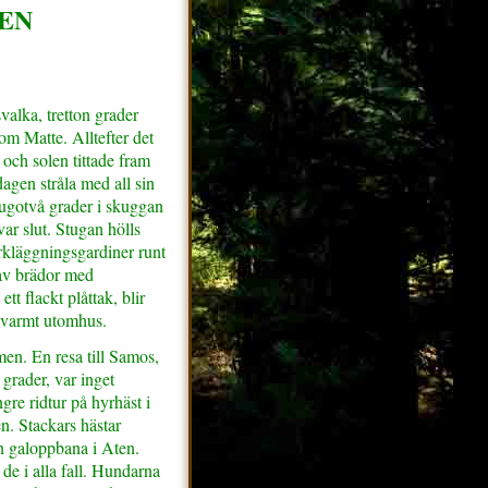
EN
alka, tretton grader
om Matte. Alltefter det
 och solen tittade fram
agen stråla med all sin
jugotvå grader i skuggan
var slut. Stugan hölls
kläggningsgardiner runt
av brädor med
tt flackt plåttak, blir
r varmt utomhus.
en. En resa till Samos,
 grader, var inget
ngre ridtur på hyrhäst i
. Stackars hästar
en galoppbana i Aten.
de i alla fall. Hundarna