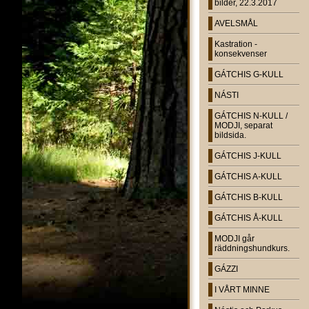
bilder, 22.3.2017
AVELSMÅL
Kastration -
konsekvenser
GÁTCHIS G-KULL
NÁSTI
GÁTCHIS N-KULL /
MODJI, separat
bildsida.
GÁTCHIS J-KULL
GÁTCHIS A-KULL
GÁTCHIS B-KULL
GÁTCHIS Å-KULL
MODJI går
räddningshundkurs.
GÁZZI
I VÅRT MINNE