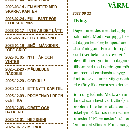
VÄRM
2026-03-14
-
EN VINTER MED
SKARPA KANTER
2022-06-22
2026-02-24
-
FULL FART FÖR
Tisdag.
FLOCKEN, foto
Dagen inleddes med behaglig sv
2026-02-17
-
INTE ÄR DET LÄTT!
och mulet. Modji var pigg, liks
2026-02-10
-
FÖR TUNG SNÖ
att dagen led steg temperaturen
2026-01-19
-
SNÖ I MÄNGDER -
så småningom. För att frampå d
"OFF GRID"
kraft över hela Lapskreviret. T
2026-01-05
-
NYTT ÅR OCH
blev till tjugofyra innan dagen 
VINTER
tillbommad med nerdragna mör
2025-12-29
-
MÅLBILDEN
om, men ett enplanshus byggt 
NÅDDES!
jämförelsevis tunna väggar och e
2025-12-20
-
GOD JUL!
icke förty lika varm som det ä
2025-12-14
-
ETT NYTT KAPITEL
Som ung led inte Matte av värm
2025-12-09
-
PROMENAD I REGN
där det som lägst var trettiofyra
och FIKA
problem. Inte heller att ta en lä
2025-12-03
-
GRÅTT OCH
fiskebyn på Samos i den värmen
HALKFRITT
förresten! "På semester" från 
2025-12-01
-
HEJ IGEN!
Om nu det stämde. Fort sprang 
2025-10-17
-
MÖRKA