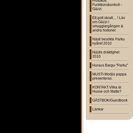
Protokoll:
Funktionskontroll -
Gázzi.
Ett gott skratt.... ! Läs
om Gázzi i
smugglargången &
andra historier.
Násti besökte Parku
nyåret 2010
Nástis dräktighet
2010
Huraus Bargu-"Parku"
MUSTI-Modjis pappa
presenteras.
KONTAKT.Vilka är
Husse och Matte?
GÄSTBOK/Guestbook
Länkar