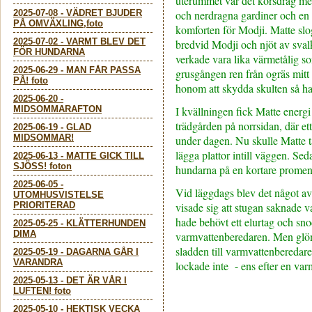
uterummet var det korsdrag me
2025-07-08
-
VÄDRET BJUDER
och nerdragna gardiner och en 
PÅ OMVÄXLING,foto
komforten för Modji. Matte slog
2025-07-02
-
VARMT BLEV DET
bredvid Modji och njöt av sva
FÖR HUNDARNA
verkade vara lika värmetålig so
2025-06-29
-
MAN FÅR PASSA
grusgången ren från ogräs mitt
PÅ! foto
honom att skydda skulten så han
2025-06-20
-
MIDSOMMARAFTON
I kvällningen fick Matte energi 
trädgården på norrsidan, där et
2025-06-19
-
GLAD
MIDSOMMAR!
under dagen. Nu skulle Matte t
lägga plattor intill väggen. Se
2025-06-13
-
MATTE GICK TILL
SJÖSS! foton
hundarna på en kortare promen
2025-06-05
-
Vid läggdags blev det något av 
UTOMHUSVISTELSE
PRIORITERAD
visade sig att stugan saknade
hade behövt ett elurtag och snod
2025-05-25
-
KLÄTTERHUNDEN
DIMA
varmvattenberedaren. Men glöm
sladden till varmvattenberedare
2025-05-19
-
DAGARNA GÅR I
VARANDRA
lockade inte - ens efter en var
2025-05-13
-
DET ÄR VÅR I
LUFTEN! foto
2025-05-10
-
HEKTISK VECKA