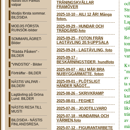
Nástis och Parkus
TRÄNINGSKVÄLLAR
och
valpar
FRAMÖVER
Str
Modjis första sommar.
2025-10-10
-
AILI 12 ÅR! Många
vac
BILDSIDA
foton.
Lap
MODJIS FÖRSTA
2025-09-29
-
HUNDAR OCH
sjä
RUINSÖK-bilder
TRÄDGÅRD,foto
Res
2025-09-25
-
FOTON FRÅN
SOMMARLÄGRET-
LAGTÄVLING 20.9-UPPSALA
tom
Bilder
lj
2025-09-24
-
LAGTÄVLING, foto
"Rädda Påsken" -
var
BILDER
2025-09-17
-
BESKÄRNINGSTIDER, hundfoto
Kvä
"VINDSTIG" - Bilder
2025-09-07
-
AILI MÅR BRA
"mi
Förträffar - BILDER
NU/BYGGARMATTE, foton
av 
2025-09-01
-
PLÖTSLIGT
NÁSTIS VALPAR -
ta 
HÄNDER NÅGOT...
BILDER!
och
2025-08-26
-
SKRIVKRAMP
Lagtävling på Gröna
kan
Lund. BILDER
2025-08-01
-
FEGHET
räd
lik
NÁSTIS RESA TILL
2025-07-26
-
JOJOTILLVARO
MUSTI
trä
2025-07-18
-
HUNDARNA OCH
av 
BILDSIDA - NÁSTIS
VÄRMEN,foto
FINLANDSRESA.
mä
2025-07-12
-
FIGURANTARBETE