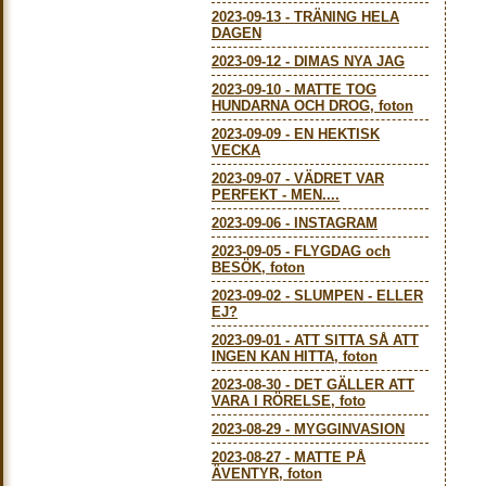
2023-09-13
-
TRÄNING HELA
DAGEN
2023-09-12
-
DIMAS NYA JAG
2023-09-10
-
MATTE TOG
HUNDARNA OCH DROG, foton
2023-09-09
-
EN HEKTISK
VECKA
2023-09-07
-
VÄDRET VAR
PERFEKT - MEN....
2023-09-06
-
INSTAGRAM
2023-09-05
-
FLYGDAG och
BESÖK, foton
2023-09-02
-
SLUMPEN - ELLER
EJ?
2023-09-01
-
ATT SITTA SÅ ATT
INGEN KAN HITTA, foton
2023-08-30
-
DET GÄLLER ATT
VARA I RÖRELSE, foto
2023-08-29
-
MYGGINVASION
2023-08-27
-
MATTE PÅ
ÄVENTYR, foton