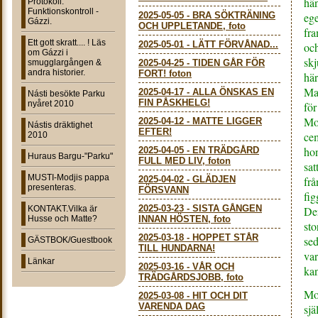
hän
Protokoll:
Funktionskontroll -
2025-05-05
-
BRA SÖKTRÄNING
ege
Gázzi.
OCH UPPLETANDE, foto
fra
Ett gott skratt.... ! Läs
2025-05-01
-
LÄTT FÖRVÅNAD...
och
om Gázzi i
skj
smugglargången &
2025-04-25
-
TIDEN GÅR FÖR
andra historier.
FORT! foton
här
Mat
2025-04-17
-
ALLA ÖNSKAS EN
Násti besökte Parku
FIN PÅSKHELG!
nyåret 2010
för
Mod
2025-04-12
-
MATTE LIGGER
Nástis dräktighet
EFTER!
cem
2010
hon
2025-04-05
-
EN TRÄDGÅRD
Huraus Bargu-"Parku"
FULL MED LIV, foton
sat
MUSTI-Modjis pappa
2025-04-02
-
GLÄDJEN
frå
presenteras.
FÖRSVANN
fig
2025-03-23
-
SISTA GÅNGEN
KONTAKT.Vilka är
Den
Husse och Matte?
INNAN HÖSTEN, foto
sto
2025-03-18
-
HOPPET STÅR
sed
GÄSTBOK/Guestbook
TILL HUNDARNA!
var
Länkar
2025-03-16
-
VÅR OCH
kan
TRÄDGÅRDSJOBB, foto
Mod
2025-03-08
-
HIT OCH DIT
VARENDA DAG
sjä