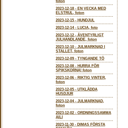
foton
2023-12-18
-
EN VECKA MED
ELSTRUL, foton
2023-12-15
-
HUNDJUL
2023-12-14
-
LUCIA, foto
2023-12-12
-
ÄVENTYRLIGT
JULHANDLANDE, foton
2023-12-10
-
JULMARKNAD I
STALLET, foton
2023-12-09
-
TYNGANDE TÖ
2023-12-08
-
HURRA FÖR
SPIKSKORNA! foton
2023-12-06
-
RIKTIG VINTER,
foton
2023-12-05
-
UTKLÄDDA
HUSDJUR
2023-12-04
-
JULMARKNAD,
foton
2023-12-02
-
ORDNINGSSAMMA
AILI
2023-11-30
-
DIMAS FÖRSTA