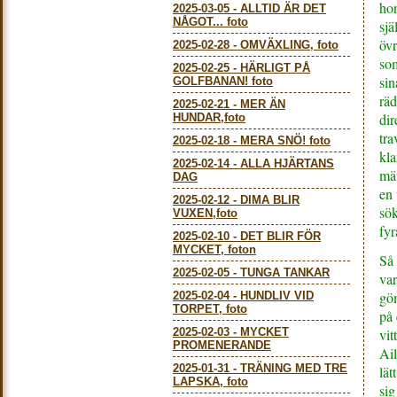
ho
2025-03-05
-
ALLTID ÄR DET
NÅGOT... foto
sjä
övr
2025-02-28
-
OMVÄXLING, foto
som
2025-02-25
-
HÄRLIGT PÅ
sin
GOLFBANAN! foto
rä
2025-02-21
-
MER ÄN
dir
HUNDAR,foto
tr
2025-02-18
-
MERA SNÖ! foto
kla
2025-02-14
-
ALLA HJÄRTANS
män
DAG
en 
2025-02-12
-
DIMA BLIR
sök
VUXEN,foto
fyr
2025-02-10
-
DET BLIR FÖR
MYCKET, foton
Så 
2025-02-05
-
TUNGA TANKAR
var
göm
2025-02-04
-
HUNDLIV VID
TORPET, foto
på 
2025-02-03
-
MYCKET
vit
PROMENERANDE
Ail
2025-01-31
-
TRÄNING MED TRE
lät
LAPSKA, foto
sig