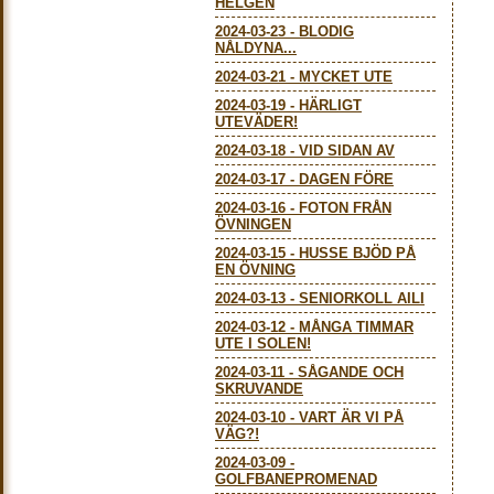
HELGEN
2024-03-23
-
BLODIG
NÅLDYNA...
2024-03-21
-
MYCKET UTE
2024-03-19
-
HÄRLIGT
UTEVÄDER!
2024-03-18
-
VID SIDAN AV
2024-03-17
-
DAGEN FÖRE
2024-03-16
-
FOTON FRÅN
ÖVNINGEN
2024-03-15
-
HUSSE BJÖD PÅ
EN ÖVNING
2024-03-13
-
SENIORKOLL AILI
2024-03-12
-
MÅNGA TIMMAR
UTE I SOLEN!
2024-03-11
-
SÅGANDE OCH
SKRUVANDE
2024-03-10
-
VART ÄR VI PÅ
VÄG?!
2024-03-09
-
GOLFBANEPROMENAD