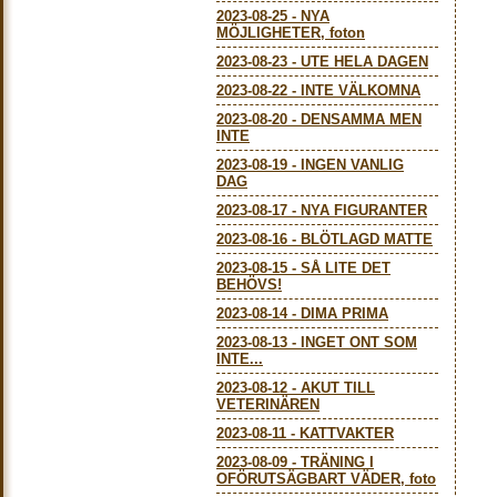
2023-08-25
-
NYA
MÖJLIGHETER, foton
2023-08-23
-
UTE HELA DAGEN
2023-08-22
-
INTE VÄLKOMNA
2023-08-20
-
DENSAMMA MEN
INTE
2023-08-19
-
INGEN VANLIG
DAG
2023-08-17
-
NYA FIGURANTER
2023-08-16
-
BLÖTLAGD MATTE
2023-08-15
-
SÅ LITE DET
BEHÖVS!
2023-08-14
-
DIMA PRIMA
2023-08-13
-
INGET ONT SOM
INTE...
2023-08-12
-
AKUT TILL
VETERINÄREN
2023-08-11
-
KATTVAKTER
2023-08-09
-
TRÄNING I
OFÖRUTSÄGBART VÄDER, foto