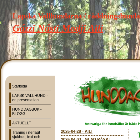
Lapska Vallhundarna / räddningshund
Gázzi Násti Modji Aili
Startsida
LAPSK VALLHUND -
en presentation
HUNDDAGBOK -
BLOGG
AKTUELLT
Ansvariga för innehållet är både 
2026-04-28
-
AILI
Träning i nerlagt
sjukhus, text och
2026-04-03
-
GLAD PÅSK!