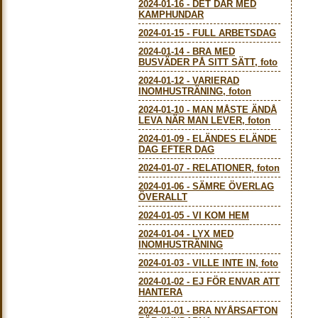
2024-01-16
-
DET DÄR MED
KAMPHUNDAR
2024-01-15
-
FULL ARBETSDAG
2024-01-14
-
BRA MED
BUSVÄDER PÅ SITT SÄTT, foto
2024-01-12
-
VARIERAD
INOMHUSTRÄNING, foton
2024-01-10
-
MAN MÅSTE ÄNDÅ
LEVA NÄR MAN LEVER, foton
2024-01-09
-
ELÄNDES ELÄNDE
DAG EFTER DAG
2024-01-07
-
RELATIONER, foton
2024-01-06
-
SÄMRE ÖVERLAG
ÖVERALLT
2024-01-05
-
VI KOM HEM
2024-01-04
-
LYX MED
INOMHUSTRÄNING
2024-01-03
-
VILLE INTE IN, foto
2024-01-02
-
EJ FÖR ENVAR ATT
HANTERA
2024-01-01
-
BRA NYÅRSAFTON