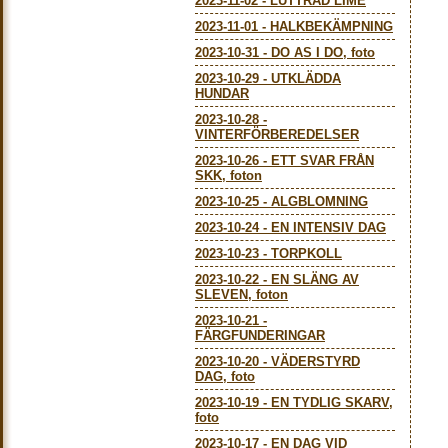
2023-11-02
-
LUTTRAD LIME
2023-11-01
-
HALKBEKÄMPNING
2023-10-31
-
DO AS I DO, foto
2023-10-29
-
UTKLÄDDA
HUNDAR
2023-10-28
-
VINTERFÖRBEREDELSER
2023-10-26
-
ETT SVAR FRÅN
SKK, foton
2023-10-25
-
ALGBLOMNING
2023-10-24
-
EN INTENSIV DAG
2023-10-23
-
TORPKOLL
2023-10-22
-
EN SLÄNG AV
SLEVEN, foton
2023-10-21
-
FÄRGFUNDERINGAR
2023-10-20
-
VÄDERSTYRD
DAG, foto
2023-10-19
-
EN TYDLIG SKARV,
foto
2023-10-17
-
EN DAG VID