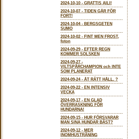
2024-10-10
-
GRATTIS AILI!
2024-10-07
-
TIDEN GÅR FÖR
FORT!
2024-10-04
-
BERGSGETEN
SUMO
2024-10-02
-
FINT MEN FROST,
foton
2024-09-29
-
EFTER REGN
KOMMER SOLSKEN
2024-09-27
-
VILTSPÅRCHAMPION och INTE
SOM PLANERAT
2024-09-24
-
ÅT RÄTT HÅLL. ?
2024-09-22
-
EN INTENSIV
VECKA
2024-09-17
-
EN GLAD
ÖVERRASKNING FÖR
HUNDARNA!
2024-09-15
-
HUR FÖRSVARAR
MAN SINA HUNDAR BÄST?
2024-09-12
-
MER
INOMHUSTRÄNING