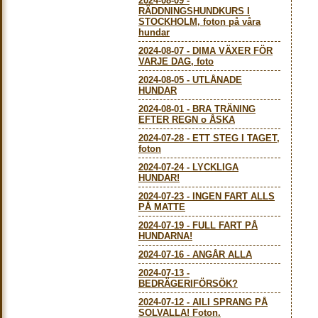
2024-08-09
-
RÄDDNINGSHUNDKURS I
STOCKHOLM, foton på våra
hundar
2024-08-07
-
DIMA VÄXER FÖR
VARJE DAG, foto
2024-08-05
-
UTLÅNADE
HUNDAR
2024-08-01
-
BRA TRÄNING
EFTER REGN o ÅSKA
2024-07-28
-
ETT STEG I TAGET,
foton
2024-07-24
-
LYCKLIGA
HUNDAR!
2024-07-23
-
INGEN FART ALLS
PÅ MATTE
2024-07-19
-
FULL FART PÅ
HUNDARNA!
2024-07-16
-
ANGÅR ALLA
2024-07-13
-
BEDRÄGERIFÖRSÖK?
2024-07-12
-
AILI SPRANG PÅ
SOLVALLA! Foton.