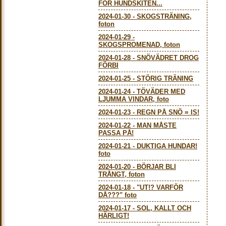
FÖR HUNDSKITEN...
2024-01-30
-
SKOGSTRÄNING,
foton
2024-01-29
-
SKOGSPROMENAD, foton
2024-01-28
-
SNÖVÄDRET DROG
FÖRBI
2024-01-25
-
STÖRIG TRÄNING
2024-01-24
-
TÖVÄDER MED
LJUMMA VINDAR, foto
2024-01-23
-
REGN PÅ SNÖ = IS!
2024-01-22
-
MAN MÅSTE
PASSA PÅ!
2024-01-21
-
DUKTIGA HUNDAR!
foto
2024-01-20
-
BÖRJAR BLI
TRÅNGT, foton
2024-01-18
-
"UT!? VARFÖR
DÅ???" foto
2024-01-17
-
SOL, KALLT OCH
HÄRLIGT!