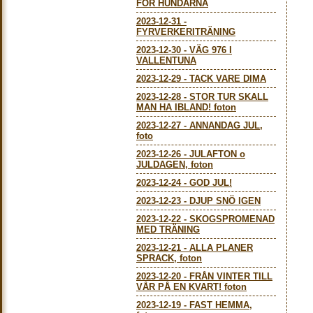
FÖR HUNDARNA
2023-12-31
-
FYRVERKERITRÄNING
2023-12-30
-
VÄG 976 I
VALLENTUNA
2023-12-29
-
TACK VARE DIMA
2023-12-28
-
STOR TUR SKALL
MAN HA IBLAND! foton
2023-12-27
-
ANNANDAG JUL,
foto
2023-12-26
-
JULAFTON o
JULDAGEN, foton
2023-12-24
-
GOD JUL!
2023-12-23
-
DJUP SNÖ IGEN
2023-12-22
-
SKOGSPROMENAD
MED TRÄNING
2023-12-21
-
ALLA PLANER
SPRACK, foton
2023-12-20
-
FRÅN VINTER TILL
VÅR PÅ EN KVART! foton
2023-12-19
-
FAST HEMMA,