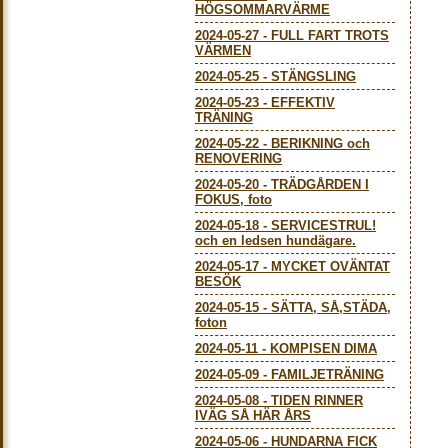
HÖGSOMMARVÄRME
2024-05-27
-
FULL FART TROTS
VÄRMEN
2024-05-25
-
STÄNGSLING
2024-05-23
-
EFFEKTIV
TRÄNING
2024-05-22
-
BERIKNING och
RENOVERING
2024-05-20
-
TRÄDGÅRDEN I
FOKUS, foto
2024-05-18
-
SERVICESTRUL!
och en ledsen hundägare.
2024-05-17
-
MYCKET OVÄNTAT
BESÖK
2024-05-15
-
SÄTTA, SÅ,STÄDA,
foton
2024-05-11
-
KOMPISEN DIMA
2024-05-09
-
FAMILJETRÄNING
2024-05-08
-
TIDEN RINNER
IVÄG SÅ HÄR ÅRS
2024-05-06
-
HUNDARNA FICK