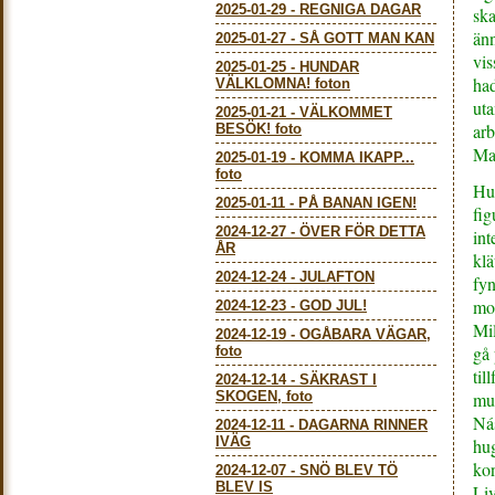
2025-01-29
-
REGNIGA DAGAR
ska
än
2025-01-27
-
SÅ GOTT MAN KAN
vis
2025-01-25
-
HUNDAR
had
VÄLKLOMNA! foton
uta
2025-01-21
-
VÄLKOMMET
arb
BESÖK! foto
Mat
2025-01-19
-
KOMMA IKAPP...
foto
Hus
2025-01-11
-
PÅ BANAN IGEN!
fig
2024-12-27
-
ÖVER FÖR DETTA
int
ÅR
klä
2024-12-24
-
JULAFTON
fyn
mot
2024-12-23
-
GOD JUL!
Mil
2024-12-19
-
OGÅBARA VÄGAR,
gå 
foto
til
2024-12-14
-
SÄKRAST I
SKOGEN, foto
mus
Nás
2024-12-11
-
DAGARNA RINNER
IVÄG
hug
kon
2024-12-07
-
SNÖ BLEV TÖ
BLEV IS
Liv