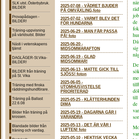
när
SLK utst..Österbybruk.
2025-07-08
-
VÄDRET BJUDER
BILDER
räd
PÅ OMVÄXLING,foto
job
Provapådagen -
2025-07-02
-
VARMT BLEV DET
de 
BILDER!
FÖR HUNDARNA
fok
Träning-uppvisning
2025-06-29
-
MAN FÅR PASSA
hun
på världsutst. Bilder
PÅ! foto
Då 
2025-06-20
-
Násti i vetenskapens
sig
tjänst
MIDSOMMARAFTON
någ
2025-06-19
-
GLAD
DAGLÄGER-St.Vika-
MIDSOMMAR!
BILDER!
Den
2025-06-13
-
MATTE GICK TILL
sök
BILDER från träning
SJÖSS! foton
på St. Vika
med
2025-06-05
-
til
Träning med finska
UTOMHUSVISTELSE
räddningshundförare.
dö
PRIORITERAD
til
Träning på Ballast
2025-05-25
-
KLÄTTERHUNDEN
de 
22.6.08
DIMA
van
2025-05-19
-
DAGARNA GÅR I
Bilder från träning på
som
krossen.
VARANDRA
2025-05-13
-
DET ÄR VÅR I
Blandade bilder från
Mod
LUFTEN! foto
träning och vardag.
var
2025-05-10
-
HEKTISK VECKA