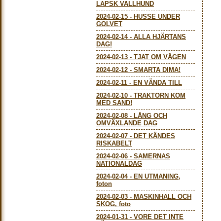
LAPSK VALLHUND
2024-02-15
-
HUSSE UNDER
GOLVET
2024-02-14
-
ALLA HJÄRTANS
DAG!
2024-02-13
-
TJAT OM VÄGEN
2024-02-12
-
SMARTA DIMA!
2024-02-11
-
EN VÄNDA TILL
2024-02-10
-
TRAKTORN KOM
MED SAND!
2024-02-08
-
LÅNG OCH
OMVÄXLANDE DAG
2024-02-07
-
DET KÄNDES
RISKABELT
2024-02-06
-
SAMERNAS
NATIONALDAG
2024-02-04
-
EN UTMANING,
foton
2024-02-03
-
MASKINHALL OCH
SKOG, foto
2024-01-31
-
VORE DET INTE