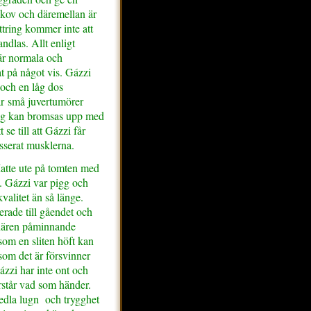
skov och däremellan är
tring kommer inte att
andlas. Allt enligt
 är normala och
at på något vis. Gázzi
 och en låg dos
år små juvertumörer
ing kan bromsas upp med
e till att Gázzi får
sserat musklerna.
atte ute på tomten med
. Gázzi var pigg och
kvalitet än så länge.
erade till gåendet och
inären påminnande
m en sliten höft kan
som det är försvinner
ázzi har inte ont och
örstår vad som händer.
rmedla lugn och trygghet