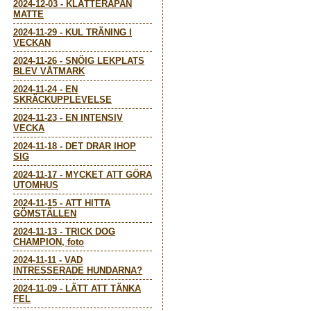
2024-12-03
-
KLÄTTERAPAN
MATTE
2024-11-29
-
KUL TRÄNING I
VECKAN
2024-11-26
-
SNÖIG LEKPLATS
BLEV VÅTMARK
2024-11-24
-
EN
SKRÄCKUPPLEVELSE
2024-11-23
-
EN INTENSIV
VECKA
2024-11-18
-
DET DRAR IHOP
SIG
2024-11-17
-
MYCKET ATT GÖRA
UTOMHUS
2024-11-15
-
ATT HITTA
GÖMSTÄLLEN
2024-11-13
-
TRICK DOG
CHAMPION, foto
2024-11-11
-
VAD
INTRESSERADE HUNDARNA?
2024-11-09
-
LÄTT ATT TÄNKA
FEL