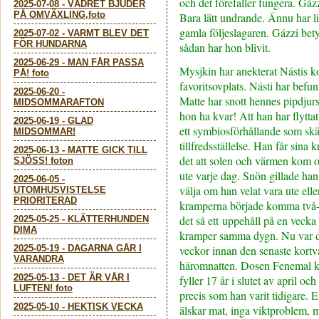
och det förefaller fungera. Gázz
2025-07-08
-
VÄDRET BJUDER
PÅ OMVÄXLING,foto
Bara lätt undrande. Ännu har li
gamla följeslagaren. Gázzi bety
2025-07-02
-
VARMT BLEV DET
FÖR HUNDARNA
sådan har hon blivit.
2025-06-29
-
MAN FÅR PASSA
Mysjkin har anekterat Nástis k
PÅ! foto
favoritsovplats. Násti har befunn
2025-06-20
-
Matte har snott hennes pipdjurs
MIDSOMMARAFTON
hon ha kvar! Att han har flyttat
2025-06-19
-
GLAD
ett symbiosförhållande som sk
MIDSOMMAR!
tillfredsställelse. Han får sina 
2025-06-13
-
MATTE GICK TILL
det att solen och värmen kom och
SJÖSS! foton
ute varje dag. Snön gillade han 
2025-06-05
-
välja om han velat vara ute elle
UTOMHUSVISTELSE
PRIORITERAD
kramperna började komma två-t
det så ett uppehåll på en vecka
2025-05-25
-
KLÄTTERHUNDEN
DIMA
kramper samma dygn. Nu var de
2025-05-19
-
DAGARNA GÅR I
veckor innan den senaste kort
VARANDRA
häromnatten. Dosen Fenemal k
2025-05-13
-
DET ÄR VÅR I
fyller 17 år i slutet av april o
LUFTEN! foto
precis som han varit tidigare. En
2025-05-10
-
HEKTISK VECKA
älskar mat, inga viktproblem, 