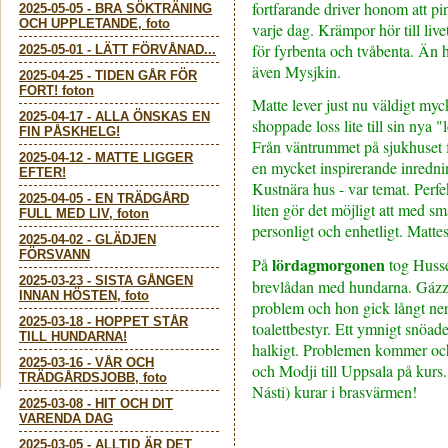
fortfarande driver honom att pi
2025-05-05
-
BRA SÖKTRÄNING
OCH UPPLETANDE, foto
varje dag. Krämpor hör till live
för fyrbenta och tvåbenta. Än ha
2025-05-01
-
LÄTT FÖRVÅNAD...
även Mysjkin.
2025-04-25
-
TIDEN GÅR FÖR
FORT! foton
Matte lever just nu väldigt my
2025-04-17
-
ALLA ÖNSKAS EN
shoppade loss lite till sin nya 
FIN PÅSKHELG!
Från väntrummet på sjukhuset 
2025-04-12
-
MATTE LIGGER
en mycket inspirerande inredn
EFTER!
Kustnära hus - var temat. Perfe
2025-04-05
-
EN TRÄDGÅRD
liten gör det möjligt att med 
FULL MED LIV, foton
personligt och enhetligt. Matte
2025-04-02
-
GLÄDJEN
FÖRSVANN
lördagmorgonen
På
tog Husse
2025-03-23
-
SISTA GÅNGEN
brevlådan med hundarna. Gázzi
INNAN HÖSTEN, foto
problem och hon gick långt ner
2025-03-18
-
HOPPET STÅR
toalettbestyr. Ett ymnigt snöad
TILL HUNDARNA!
halkigt. Problemen kommer och
2025-03-16
-
VÅR OCH
och Modji till Uppsala på kurs
TRÄDGÅRDSJOBB, foto
Násti) kurar i brasvärmen!
2025-03-08
-
HIT OCH DIT
VARENDA DAG
2025-03-05
-
ALLTID ÄR DET