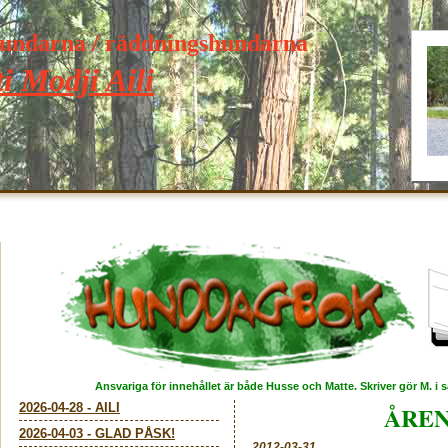
hundarna / räddningshundarna
i Modji Aili
Ansvariga för innehållet är både Husse och Matte. Skriver gör M. i
2026-04-28
-
AILI
ÅREN.
2026-04-03
-
GLAD PÅSK!
2012-03-31