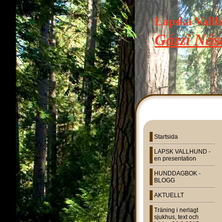
Lapska Vall
Gázzi Nást
Startsida
LAPSK VALLHUND -
en presentation
HUNDDAGBOK -
BLOGG
AKTUELLT
Träning i nerlagt
sjukhus, text och