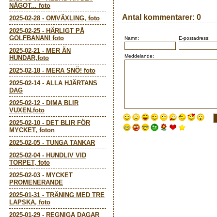
NÅGOT... foto
Antal kommentarer:
0
2025-02-28
-
OMVÄXLING, foto
2025-02-25
-
HÄRLIGT PÅ
GOLFBANAN! foto
Namn:
E-postadress:
2025-02-21
-
MER ÄN
Meddelande:
HUNDAR,foto
2025-02-18
-
MERA SNÖ! foto
2025-02-14
-
ALLA HJÄRTANS
DAG
2025-02-12
-
DIMA BLIR
VUXEN,foto
2025-02-10
-
DET BLIR FÖR
MYCKET, foton
2025-02-05
-
TUNGA TANKAR
2025-02-04
-
HUNDLIV VID
TORPET, foto
2025-02-03
-
MYCKET
PROMENERANDE
2025-01-31
-
TRÄNING MED TRE
LAPSKA, foto
2025-01-29
-
REGNIGA DAGAR