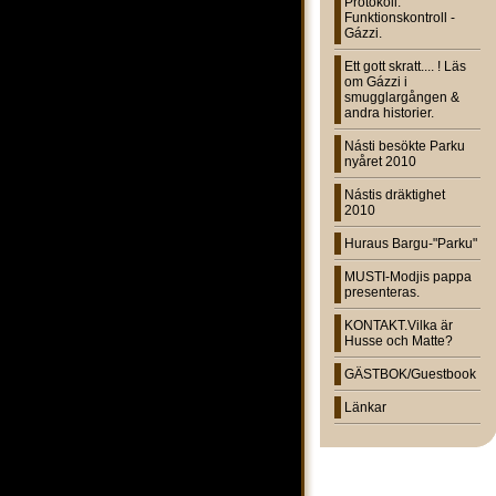
Protokoll:
Funktionskontroll -
Gázzi.
Ett gott skratt.... ! Läs
om Gázzi i
smugglargången &
andra historier.
Násti besökte Parku
nyåret 2010
Nástis dräktighet
2010
Huraus Bargu-"Parku"
MUSTI-Modjis pappa
presenteras.
KONTAKT.Vilka är
Husse och Matte?
GÄSTBOK/Guestbook
Länkar