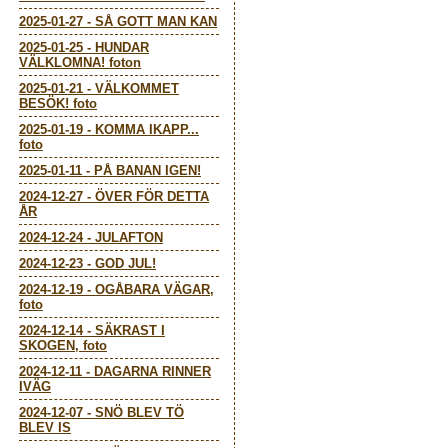
2025-01-27
-
SÅ GOTT MAN KAN
2025-01-25
-
HUNDAR
VÄLKLOMNA! foton
2025-01-21
-
VÄLKOMMET
BESÖK! foto
2025-01-19
-
KOMMA IKAPP...
foto
2025-01-11
-
PÅ BANAN IGEN!
2024-12-27
-
ÖVER FÖR DETTA
ÅR
2024-12-24
-
JULAFTON
2024-12-23
-
GOD JUL!
2024-12-19
-
OGÅBARA VÄGAR,
foto
2024-12-14
-
SÄKRAST I
SKOGEN, foto
2024-12-11
-
DAGARNA RINNER
IVÄG
2024-12-07
-
SNÖ BLEV TÖ
BLEV IS