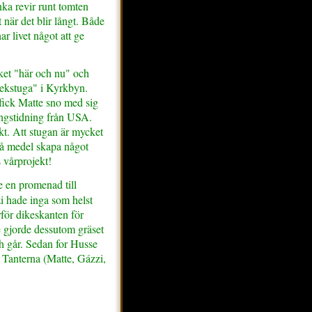
nka revir runt tomten
t när det blir långt. Både
r livet något att ge
cket "här och nu" och
"lekstuga" i Kyrkbyn.
fick Matte sno med sig
ingstidning från USA.
kt. Att stugan är mycket
små medel skapa något
s vårprojekt!
 en promenad till
 hade inga som helst
för dikeskanten för
e gjorde dessutom gräset
 går. Sedan for Husse
. Tanterna (Matte, Gázzi,