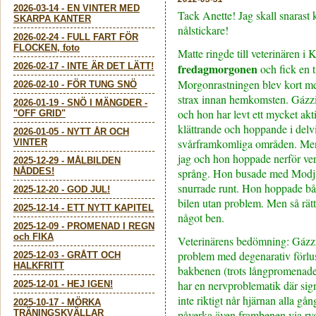
2026-03-14
-
EN VINTER MED
Tack Anette! Jag skall snarast
SKARPA KANTER
nålstickare!
2026-02-24
-
FULL FART FÖR
FLOCKEN, foto
Matte ringde till veterinären i
2026-02-17
-
INTE ÄR DET LÄTT!
fredagmorgonen
och fick en t
Morgonrastningen blev kort med
2026-02-10
-
FÖR TUNG SNÖ
strax innan hemkomsten. Gázzi
2026-01-19
-
SNÖ I MÄNGDER -
och hon har levt ett mycket akt
"OFF GRID"
klättrande och hoppande i delv
2026-01-05
-
NYTT ÅR OCH
svårframkomliga områden. Ment
VINTER
jag och hon hoppade nerför ver
2025-12-29
-
MÅLBILDEN
NÅDDES!
språng. Hon busade med Modj
snurrade runt. Hon hoppade båd
2025-12-20
-
GOD JUL!
bilen utan problem. Men så rätt
2025-12-14
-
ETT NYTT KAPITEL
något ben.
2025-12-09
-
PROMENAD I REGN
och FIKA
Veterinärens bedömning: Gázzi 
problem med degenarativ förlu
2025-12-03
-
GRÅTT OCH
HALKFRITT
bakbenen (trots långpromenade
har en nervproblematik där sig
2025-12-01
-
HEJ IGEN!
inte riktigt når hjärnan alla gån
2025-10-17
-
MÖRKA
TRÄNINGSKVÄLLAR
påverka även frambenen via ry