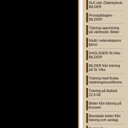
SLK utst..Österbybruk.
BILDER
Provapådagen -
BILDER!
Träning-uppvisning
på världsutst. Bilder
Násti i vetenskapens
tjänst
DAGLÄGER-St.Vika-
BILDER!
BILDER från träning
på St. Vika
Träning med finska
räddningshundförare.
Träning på Ballast
22.6.08
Bilder från träning på
krossen.
Blandade bilder från
träning och vardag.