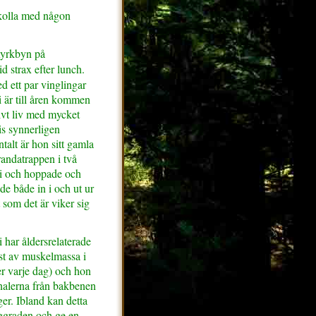
 kolla med någon
 Kyrkbyn på
id strax efter lunch.
 ett par vinglingar
 är till åren kommen
ivt liv med mycket
is synnerligen
alt är hon sitt gamla
andatrappen i två
i och hoppade och
e både in i och ut ur
 som det är viker sig
har åldersrelaterade
st av muskelmassa i
r varje dag) och hon
nalerna från bakbenen
ger. Ibland kan detta
ggraden och ge en