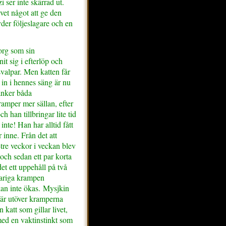
i ser inte skärrad ut.
vet något att ge den
der följeslagare och en
org som sin
it sig i efterlöp och
valpar. Men katten får
 in i hennes säng är nu
änker båda
kramper mer sällan, efter
 han tillbringar lite tid
inte! Han har alltid fått
r inne. Från det att
re veckor i veckan blev
 och sedan ett par korta
t ett uppehåll på två
variga krampen
an inte ökas. Mysjkin
ch är utöver kramperna
 katt som gillar livet,
med en vaktinstinkt som