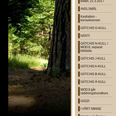
bilder, 22.3.2017
AVELSMÅL
Kastration -
konsekvenser
GÁTCHIS G-KULL
NÁSTI
GÁTCHIS N-KULL /
MODJI, separat
bildsida.
GÁTCHIS J-KULL
GÁTCHIS A-KULL
GÁTCHIS B-KULL
GÁTCHIS Å-KULL
MODJI går
räddningshundkurs.
GÁZZI
I VÅRT MINNE