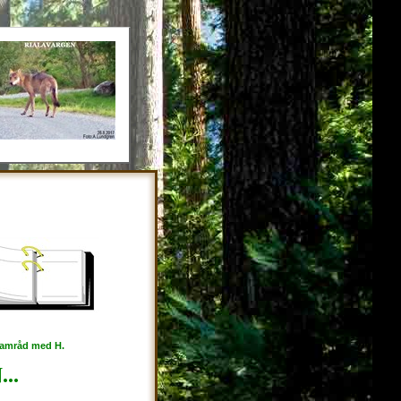
 samråd med H.
..