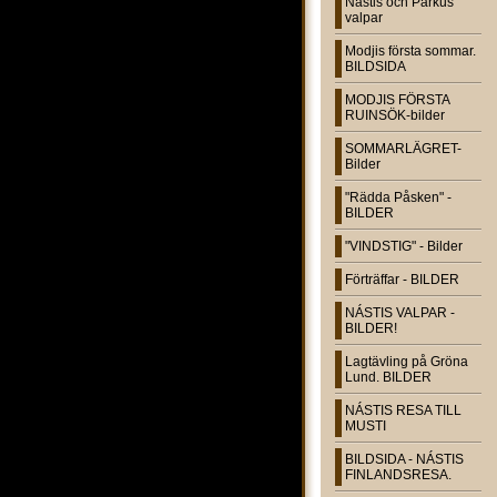
Nástis och Parkus
valpar
Modjis första sommar.
BILDSIDA
MODJIS FÖRSTA
RUINSÖK-bilder
SOMMARLÄGRET-
Bilder
"Rädda Påsken" -
BILDER
"VINDSTIG" - Bilder
Förträffar - BILDER
NÁSTIS VALPAR -
BILDER!
Lagtävling på Gröna
Lund. BILDER
NÁSTIS RESA TILL
MUSTI
BILDSIDA - NÁSTIS
FINLANDSRESA.