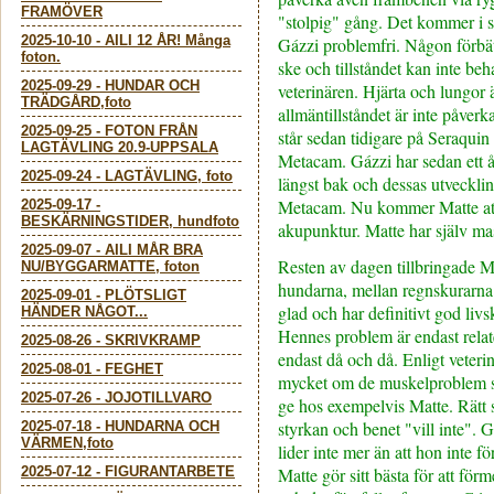
FRAMÖVER
"stolpig" gång. Det kommer i 
2025-10-10
-
AILI 12 ÅR! Många
Gázzi problemfri. Någon förbät
foton.
ske och tillståndet kan inte beh
2025-09-29
-
HUNDAR OCH
veterinären. Hjärta och lungor
TRÄDGÅRD,foto
allmäntillståndet är inte påverk
2025-09-25
-
FOTON FRÅN
står sedan tidigare på Seraquin
LAGTÄVLING 20.9-UPPSALA
Metacam. Gázzi har sedan ett 
2025-09-24
-
LAGTÄVLING, foto
längst bak och dessas utveckl
Metacam. Nu kommer Matte att s
2025-09-17
-
BESKÄRNINGSTIDER, hundfoto
akupunktur. Matte har själv ma
2025-09-07
-
AILI MÅR BRA
Resten av dagen tillbringade M
NU/BYGGARMATTE, foton
hundarna, mellan regnskurarna
2025-09-01
-
PLÖTSLIGT
glad och har definitivt god livs
HÄNDER NÅGOT...
Hennes problem är endast relat
2025-08-26
-
SKRIVKRAMP
endast då och då. Enligt veter
2025-08-01
-
FEGHET
mycket om de muskelproblem so
2025-07-26
-
JOJOTILLVARO
ge hos exempelvis Matte. Rätt 
styrkan och benet "vill inte". G
2025-07-18
-
HUNDARNA OCH
VÄRMEN,foto
lider inte mer än att hon inte f
2025-07-12
-
FIGURANTARBETE
Matte gör sitt bästa för att fö