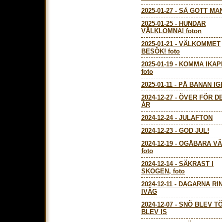
2025-01-27
-
SÅ GOTT MA
2025-01-25
-
HUNDAR
VÄLKLOMNA! foton
2025-01-21
-
VÄLKOMMET
BESÖK! foto
2025-01-19
-
KOMMA IKAPP
foto
2025-01-11
-
PÅ BANAN IG
2024-12-27
-
ÖVER FÖR D
ÅR
2024-12-24
-
JULAFTON
2024-12-23
-
GOD JUL!
2024-12-19
-
OGÅBARA VÄ
foto
2024-12-14
-
SÄKRAST I
SKOGEN, foto
2024-12-11
-
DAGARNA RI
IVÄG
2024-12-07
-
SNÖ BLEV T
BLEV IS