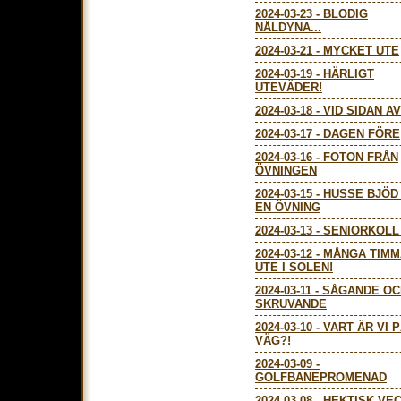
2024-03-23
-
BLODIG
NÅLDYNA...
2024-03-21
-
MYCKET UTE
2024-03-19
-
HÄRLIGT
UTEVÄDER!
2024-03-18
-
VID SIDAN AV
2024-03-17
-
DAGEN FÖRE
2024-03-16
-
FOTON FRÅN
ÖVNINGEN
2024-03-15
-
HUSSE BJÖD
EN ÖVNING
2024-03-13
-
SENIORKOLL 
2024-03-12
-
MÅNGA TIMM
UTE I SOLEN!
2024-03-11
-
SÅGANDE OC
SKRUVANDE
2024-03-10
-
VART ÄR VI 
VÄG?!
2024-03-09
-
GOLFBANEPROMENAD
2024-03-08
-
HEKTISK VEC