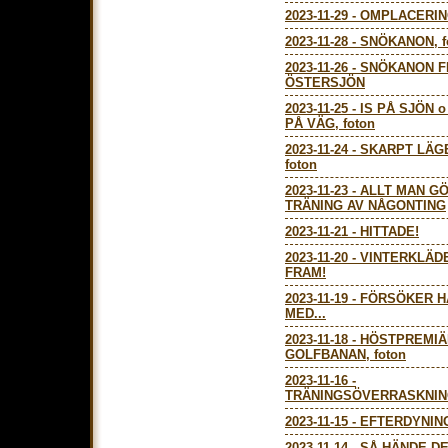
2023-11-29
-
OMPLACERI
2023-11-28
-
SNÖKANON, f
2023-11-26
-
SNÖKANON F
ÖSTERSJÖN
2023-11-25
-
IS PÅ SJÖN 
PÅ VÄG, foton
2023-11-24
-
SKARPT LÄG
foton
2023-11-23
-
ALLT MAN GÖ
TRÄNING AV NÅGONTING
2023-11-21
-
HITTADE!
2023-11-20
-
VINTERKLÄD
FRAM!
2023-11-19
-
FÖRSÖKER H
MED...
2023-11-18
-
HÖSTPREMIÄ
GOLFBANAN, foton
2023-11-16
-
TRÄNINGSÖVERRASKNI
2023-11-15
-
EFTERDYNIN
2023-11-14
-
SÅ HÄNDE D