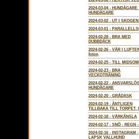
2024-03-04
-
HUNDÄGARE
HUNDÄGARE
2024-03-02
-
UT I SKOGEN,
2024-03-01
-
PARALLELLS
2024-02-28
-
BRA MED
DUBBDÄCK
2024-02-26
-
VÅR I LUFTEN
foton
2024-02-25
-
TILL MIDSO
2024-02-23
-
BRA
VECKOTRÄNING
2024-02-22
-
ANSVARSLÖ
HUNDÄGARE
2024-02-20
-
GRÅDASK
2024-02-19
-
ÄNTLIGEN
TILLBAKA TILL TORPET, 
2024-02-18
-
VÅRKÄNSLA
2024-02-17
-
SNÖ - REGN 
2024-02-16
-
INSTAGRAM -
LAPSK VALLHUND