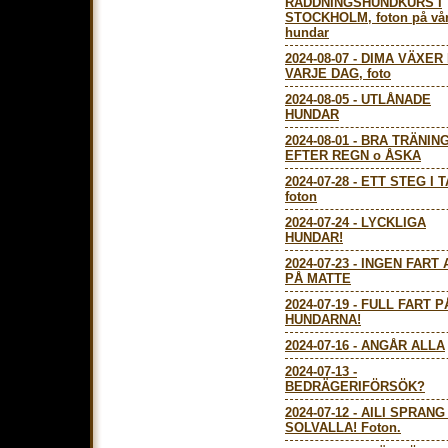
RÄDDNINGSHUNDKURS I
STOCKHOLM, foton på vå
hundar
2024-08-07
-
DIMA VÄXER
VARJE DAG, foto
2024-08-05
-
UTLÅNADE
HUNDAR
2024-08-01
-
BRA TRÄNIN
EFTER REGN o ÅSKA
2024-07-28
-
ETT STEG I T
foton
2024-07-24
-
LYCKLIGA
HUNDAR!
2024-07-23
-
INGEN FART 
PÅ MATTE
2024-07-19
-
FULL FART P
HUNDARNA!
2024-07-16
-
ANGÅR ALLA
2024-07-13
-
BEDRÄGERIFÖRSÖK?
2024-07-12
-
AILI SPRANG
SOLVALLA! Foton.