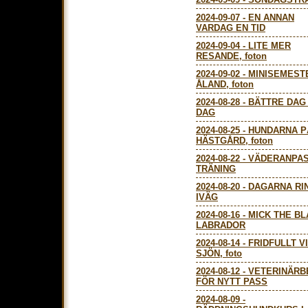
2024-09-07
-
EN ANNAN
VARDAG EN TID
2024-09-04
-
LITE MER
RESANDE, foton
2024-09-02
-
MINISEMEST
ÅLAND, foton
2024-08-28
-
BÄTTRE DAG
DAG
2024-08-25
-
HUNDARNA P
HÄSTGÅRD, foton
2024-08-22
-
VÄDERANPA
TRÄNING
2024-08-20
-
DAGARNA RI
IVÄG
2024-08-16
-
MICK THE B
LABRADOR
2024-08-14
-
FRIDFULLT V
SJÖN, foto
2024-08-12
-
VETERINÄRB
FÖR NYTT PASS
2024-08-09
-