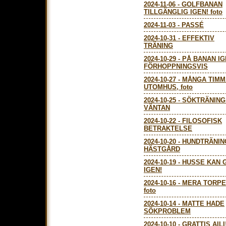
2024-11-06
-
GOLFBANAN
TILLGÄNGLIG IGEN! foto
2024-11-03
-
PASSÉ
2024-10-31
-
EFFEKTIV
TRÄNING
2024-10-29
-
PÅ BANAN IG
FÖRHOPPNINGSVIS
2024-10-27
-
MÅNGA TIMM
UTOMHUS, foto
2024-10-25
-
SÖKTRÄNING
VÄNTAN
2024-10-22
-
FILOSOFISK
BETRAKTELSE
2024-10-20
-
HUNDTRÄNIN
HÄSTGÅRD
2024-10-19
-
HUSSE KAN 
IGEN!
2024-10-16
-
MERA TORPE
foto
2024-10-14
-
MATTE HADE
SÖKPROBLEM
2024-10-10
-
GRATTIS AILI