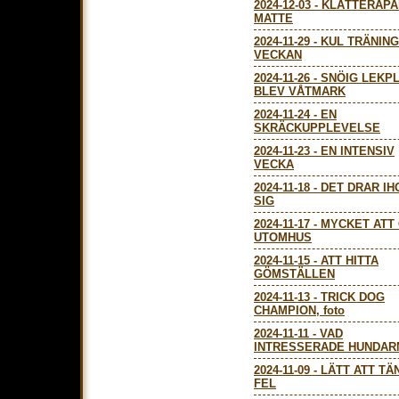
2024-12-03
-
KLÄTTERAPA
MATTE
2024-11-29
-
KUL TRÄNING
VECKAN
2024-11-26
-
SNÖIG LEKP
BLEV VÅTMARK
2024-11-24
-
EN
SKRÄCKUPPLEVELSE
2024-11-23
-
EN INTENSIV
VECKA
2024-11-18
-
DET DRAR IH
SIG
2024-11-17
-
MYCKET ATT
UTOMHUS
2024-11-15
-
ATT HITTA
GÖMSTÄLLEN
2024-11-13
-
TRICK DOG
CHAMPION, foto
2024-11-11
-
VAD
INTRESSERADE HUNDAR
2024-11-09
-
LÄTT ATT TÄ
FEL