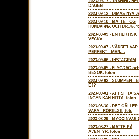
2023-09-13
-
TRÄNING HE
DAGEN
2023-09-12
-
DIMAS NYA J
2023-09-10
-
MATTE TOG
HUNDARNA OCH DROG, fo
2023-09-09
-
EN HEKTISK
VECKA
2023-09-07
-
VÄDRET VAR
PERFEKT - MEN....
2023-09-06
-
INSTAGRAM
2023-09-05
-
FLYGDAG oc
BESÖK, foton
2023-09-02
-
SLUMPEN - 
EJ?
2023-09-01
-
ATT SITTA SÅ
INGEN KAN HITTA, foton
2023-08-30
-
DET GÄLLER
VARA I RÖRELSE, foto
2023-08-29
-
MYGGINVASI
2023-08-27
-
MATTE PÅ
ÄVENTYR, foton