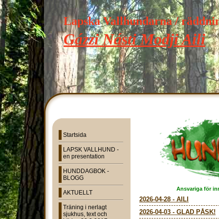
Lapska Vallhundarna / räddn
Gázzi Násti Modji Aili
Startsida
LAPSK VALLHUND -
en presentation
HUNDDAGBOK -
BLOGG
Ansvariga för in
AKTUELLT
2026-04-28
-
AILI
Träning i nerlagt
2026-04-03
-
GLAD PÅSK!
sjukhus, text och