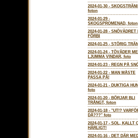
2024-01-30
-
SKOGSTRÄNI
foton
2024-01-29
-
SKOGSPROMENAD, foton
2024-01-28
-
SNÖVÄDRET
FÖRBI
2024-01-25
-
STÖRIG TRÄ
2024-01-24
-
TÖVÄDER M
LJUMMA VINDAR, foto
2024-01-23
-
REGN PÅ SNÖ
2024-01-22
-
MAN MÅSTE
PASSA PÅ!
2024-01-21
-
DUKTIGA HU
foto
2024-01-20
-
BÖRJAR BLI
TRÅNGT, foton
2024-01-18
-
"UT!? VARFÖ
DÅ???" foto
2024-01-17
-
SOL, KALLT 
HÄRLIGT!
2024-01-16
-
DET DÄR ME