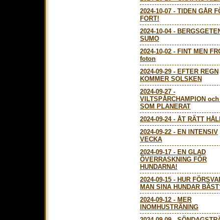
2024-10-07
-
TIDEN GÅR F
FORT!
2024-10-04
-
BERGSGETE
SUMO
2024-10-02
-
FINT MEN FR
foton
2024-09-29
-
EFTER REGN
KOMMER SOLSKEN
2024-09-27
-
VILTSPÅRCHAMPION och
SOM PLANERAT
2024-09-24
-
ÅT RÄTT HÅL
2024-09-22
-
EN INTENSIV
VECKA
2024-09-17
-
EN GLAD
ÖVERRASKNING FÖR
HUNDARNA!
2024-09-15
-
HUR FÖRSVA
MAN SINA HUNDAR BÄST
2024-09-12
-
MER
INOMHUSTRÄNING
2024-09-09
-
SÖNDAGSTR