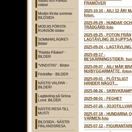
Nástis och Parkus
FRAMÖVER
valpar
2025-10-10
-
AILI 12 ÅR! 
Modjis första sommar.
foton.
BILDSIDA
2025-09-29
-
HUNDAR OCH
MODJIS FÖRSTA
TRÄDGÅRD,foto
RUINSÖK-bilder
2025-09-25
-
FOTON FRÅN
LAGTÄVLING 20.9-UPPS
SOMMARLÄGRET-
Bilder
2025-09-24
-
LAGTÄVLING, 
"Rädda Påsken" -
2025-09-17
-
BILDER
BESKÄRNINGSTIDER, hun
"VINDSTIG" - Bilder
2025-09-07
-
AILI MÅR BR
NU/BYGGARMATTE, foton
Förträffar - BILDER
2025-09-01
-
PLÖTSLIGT
NÁSTIS VALPAR -
HÄNDER NÅGOT...
BILDER!
2025-08-26
-
SKRIVKRAMP
Lagtävling på Gröna
2025-08-01
-
FEGHET
Lund. BILDER
2025-07-26
-
JOJOTILLVA
NÁSTIS RESA TILL
MUSTI
2025-07-18
-
HUNDARNA O
VÄRMEN,foto
BILDSIDA - NÁSTIS
2025-07-12
-
FIGURANTAR
FINLANDSRESA.