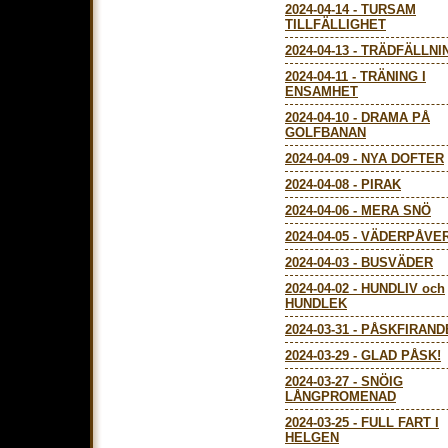
2024-04-14
-
TURSAM
TILLFÄLLIGHET
2024-04-13
-
TRÄDFÄLLNI
2024-04-11
-
TRÄNING I
ENSAMHET
2024-04-10
-
DRAMA PÅ
GOLFBANAN
2024-04-09
-
NYA DOFTER
2024-04-08
-
PIRAK
2024-04-06
-
MERA SNÖ
2024-04-05
-
VÄDERPÅVE
2024-04-03
-
BUSVÄDER
2024-04-02
-
HUNDLIV och
HUNDLEK
2024-03-31
-
PÅSKFIRAND
2024-03-29
-
GLAD PÅSK!
2024-03-27
-
SNÖIG
LÅNGPROMENAD
2024-03-25
-
FULL FART I
HELGEN