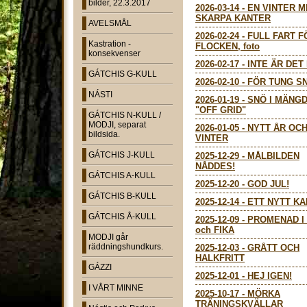
bilder, 22.3.2017
2026-03-14
-
EN VINTER 
SKARPA KANTER
AVELSMÅL
2026-02-24
-
FULL FART F
Kastration -
FLOCKEN, foto
konsekvenser
2026-02-17
-
INTE ÄR DET 
GÁTCHIS G-KULL
2026-02-10
-
FÖR TUNG S
NÁSTI
2026-01-19
-
SNÖ I MÄNGD
"OFF GRID"
GÁTCHIS N-KULL /
MODJI, separat
2026-01-05
-
NYTT ÅR OC
bildsida.
VINTER
GÁTCHIS J-KULL
2025-12-29
-
MÅLBILDEN
NÅDDES!
GÁTCHIS A-KULL
2025-12-20
-
GOD JUL!
GÁTCHIS B-KULL
2025-12-14
-
ETT NYTT KA
GÁTCHIS Å-KULL
2025-12-09
-
PROMENAD I
och FIKA
MODJI går
räddningshundkurs.
2025-12-03
-
GRÅTT OCH
HALKFRITT
GÁZZI
2025-12-01
-
HEJ IGEN!
I VÅRT MINNE
2025-10-17
-
MÖRKA
TRÄNINGSKVÄLLAR