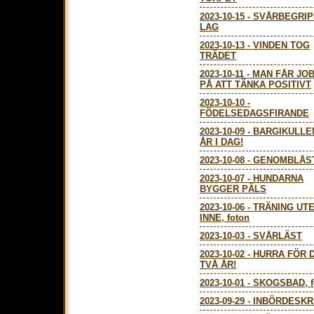
2023-10-15
-
SVÅRBEGRIP
LAG
2023-10-13
-
VINDEN TOG
TRÄDET
2023-10-11
-
MAN FÅR JO
PÅ ATT TÄNKA POSITIVT
2023-10-10
-
FÖDELSEDAGSFIRANDE
2023-10-09
-
BARGIKULLE
ÅR I DAG!
2023-10-08
-
GENOMBLÅST
2023-10-07
-
HUNDARNA
BYGGER PÄLS
2023-10-06
-
TRÄNING UT
INNE, foton
2023-10-03
-
SVÅRLÄST
2023-10-02
-
HURRA FÖR 
TVÅ ÅR!
2023-10-01
-
SKOGSBAD, f
2023-09-29
-
INBÖRDESKR