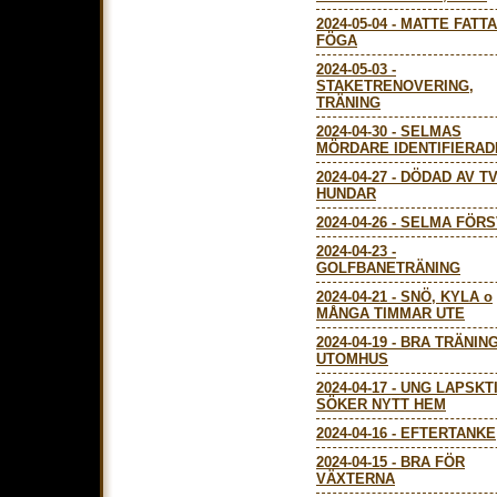
2024-05-04
-
MATTE FATT
FÖGA
2024-05-03
-
STAKETRENOVERING,
TRÄNING
2024-04-30
-
SELMAS
MÖRDARE IDENTIFIERAD
2024-04-27
-
DÖDAD AV T
HUNDAR
2024-04-26
-
SELMA FÖRS
2024-04-23
-
GOLFBANETRÄNING
2024-04-21
-
SNÖ, KYLA o
MÅNGA TIMMAR UTE
2024-04-19
-
BRA TRÄNIN
UTOMHUS
2024-04-17
-
UNG LAPSKT
SÖKER NYTT HEM
2024-04-16
-
EFTERTANKE
2024-04-15
-
BRA FÖR
VÄXTERNA