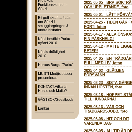
Protokoll:
2025-05-05
-
BRA SÖKTRÄ
Funktionskontroll -
OCH UPPLETANDE, foto
Gázzi.
2025-05-01
-
LÄTT FÖRVÅN
Ett gott skratt.... ! Läs
om Gázzi i
2025-04-25
-
TIDEN GÅR F
smugglargången &
FORT! foton
andra historier.
2025-04-17
-
ALLA ÖNSKA
FIN PÅSKHELG!
Násti besökte Parku
nyåret 2010
2025-04-12
-
MATTE LIGG
EFTER!
Nástis dräktighet
2010
2025-04-05
-
EN TRÄDGÅR
FULL MED LIV, foton
Huraus Bargu-"Parku"
2025-04-02
-
GLÄDJEN
MUSTI-Modjis pappa
FÖRSVANN
presenteras.
2025-03-23
-
SISTA GÅNG
KONTAKT.Vilka är
INNAN HÖSTEN, foto
Husse och Matte?
2025-03-18
-
HOPPET STÅ
TILL HUNDARNA!
GÄSTBOK/Guestbook
2025-03-16
-
VÅR OCH
Länkar
TRÄDGÅRDSJOBB, foto
2025-03-08
-
HIT OCH DIT
VARENDA DAG
2025-03-05
-
ALLTID ÄR D