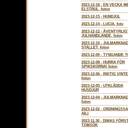
2023-12-18
-
EN VECKA M
ELSTRUL, foton
2023-12-15
-
HUNDJUL
2023-12-14
-
LUCIA, foto
2023-12-12
-
ÄVENTYRLIG
JULHANDLANDE, foton
2023-12-10
-
JULMARKNAD
STALLET, foton
2023-12-09
-
TYNGANDE T
2023-12-08
-
HURRA FÖR
SPIKSKORNA! foton
2023-12-06
-
RIKTIG VINTE
foton
2023-12-05
-
UTKLÄDDA
HUSDJUR
2023-12-04
-
JULMARKNAD
foton
2023-12-02
-
ORDNINGSS
AILI
2023-11-30
-
DIMAS FÖRS
TOMSÖK