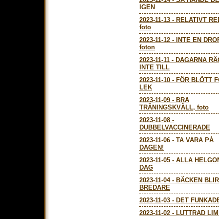
IGEN
2023-11-13
-
RELATIVT RE
foto
2023-11-12
-
INTE EN DRO
foton
2023-11-11
-
DAGARNA RÄ
INTE TILL
2023-11-10
-
FÖR BLÖTT 
LEK
2023-11-09
-
BRA
TRÄNINGSKVÄLL, foto
2023-11-08
-
DUBBELVACCINERADE
2023-11-06
-
TA VARA PÅ
DAGEN!
2023-11-05
-
ALLA HELGO
DAG
2023-11-04
-
BÄCKEN BLIR
BREDARE
2023-11-03
-
DET FUNKAD
2023-11-02
-
LUTTRAD LIM