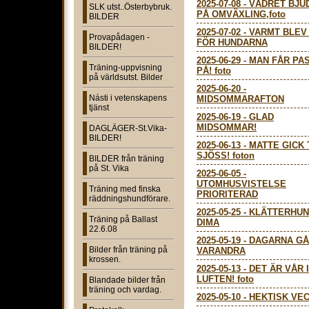
2025-07-08
-
VÄDRET BJU
SLK utst..Österbybruk.
PÅ OMVÄXLING,foto
BILDER
2025-07-02
-
VARMT BLEV
Provapådagen -
FÖR HUNDARNA
BILDER!
2025-06-29
-
MAN FÅR PA
Träning-uppvisning
PÅ! foto
på världsutst. Bilder
2025-06-20
-
Násti i vetenskapens
MIDSOMMARAFTON
tjänst
2025-06-19
-
GLAD
MIDSOMMAR!
DAGLÄGER-St.Vika-
BILDER!
2025-06-13
-
MATTE GICK 
SJÖSS! foton
BILDER från träning
på St. Vika
2025-06-05
-
UTOMHUSVISTELSE
Träning med finska
PRIORITERAD
räddningshundförare.
2025-05-25
-
KLÄTTERHU
Träning på Ballast
DIMA
22.6.08
2025-05-19
-
DAGARNA GÅ
Bilder från träning på
VARANDRA
krossen.
2025-05-13
-
DET ÄR VÅR I
LUFTEN! foto
Blandade bilder från
träning och vardag.
2025-05-10
-
HEKTISK VE