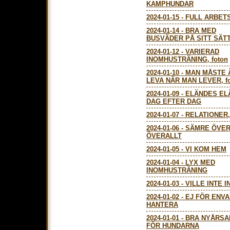
KAMPHUNDAR
2024-01-15
-
FULL ARBET
2024-01-14
-
BRA MED
BUSVÄDER PÅ SITT SÄTT,
2024-01-12
-
VARIERAD
INOMHUSTRÄNING, foton
2024-01-10
-
MAN MÅSTE 
LEVA NÄR MAN LEVER, f
2024-01-09
-
ELÄNDES EL
DAG EFTER DAG
2024-01-07
-
RELATIONER, 
2024-01-06
-
SÄMRE ÖVE
ÖVERALLT
2024-01-05
-
VI KOM HEM
2024-01-04
-
LYX MED
INOMHUSTRÄNING
2024-01-03
-
VILLE INTE IN
2024-01-02
-
EJ FÖR ENVA
HANTERA
2024-01-01
-
BRA NYÅRSA
FÖR HUNDARNA