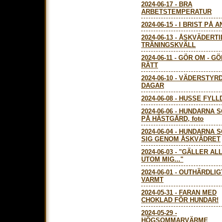
2024-06-17
-
BRA
ARBETSTEMPERATUR
2024-06-15
-
I BRIST PÅ A
2024-06-13
-
ÅSKVÄDERTI
TRÄNINGSKVÄLL
2024-06-11
-
GÖR OM - GÖ
RÄTT
2024-06-10
-
VÄDERSTYR
DAGAR
2024-06-08
-
HUSSE FYLL
2024-06-06
-
HUNDARNA S
PÅ HÄSTGÅRD, foto
2024-06-04
-
HUNDARNA S
SIG GENOM ÅSKVÄDRET
2024-06-03
-
"GÄLLER ALL
UTOM MIG..."
2024-06-01
-
OUTHÄRDLIG
VARMT
2024-05-31
-
FARAN MED
CHOKLAD FÖR HUNDAR!
2024-05-29
-
HÖGSOMMARVÄRME