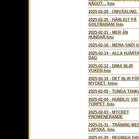
NÅGOT... foto
2025-02-28
-
OMVÄXLING, 
2025-02-25
-
HÄRLIGT PÅ
GOLFBANAN! foto
2025-02-21
-
MER ÄN
HUNDAR,foto
2025-02-18
-
MERA SNÖ! f
2025-02-14
-
ALLA HJÄRT
DAG
2025-02-12
-
DIMA BLIR
VUXEN,foto
2025-02-10
-
DET BLIR FÖ
MYCKET, foton
2025-02-05
-
TUNGA TANK
2025-02-04
-
HUNDLIV VID
TORPET, foto
2025-02-03
-
MYCKET
PROMENERANDE
2025-01-31
-
TRÄNING ME
LAPSKA, foto
2025-01-29
-
REGNIGA DA