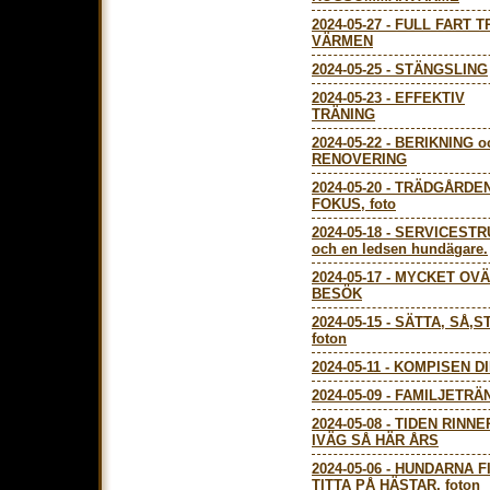
2024-05-27
-
FULL FART T
VÄRMEN
2024-05-25
-
STÄNGSLING
2024-05-23
-
EFFEKTIV
TRÄNING
2024-05-22
-
BERIKNING o
RENOVERING
2024-05-20
-
TRÄDGÅRDEN
FOKUS, foto
2024-05-18
-
SERVICESTR
och en ledsen hundägare.
2024-05-17
-
MYCKET OVÄ
BESÖK
2024-05-15
-
SÄTTA, SÅ,S
foton
2024-05-11
-
KOMPISEN D
2024-05-09
-
FAMILJETRÄ
2024-05-08
-
TIDEN RINNE
IVÄG SÅ HÄR ÅRS
2024-05-06
-
HUNDARNA F
TITTA PÅ HÄSTAR, foton