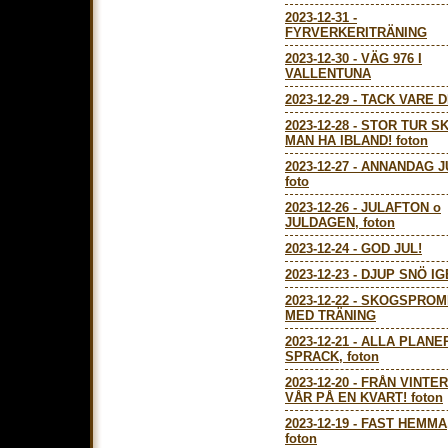
2023-12-31
-
FYRVERKERITRÄNING
2023-12-30
-
VÄG 976 I
VALLENTUNA
2023-12-29
-
TACK VARE D
2023-12-28
-
STOR TUR S
MAN HA IBLAND! foton
2023-12-27
-
ANNANDAG J
foto
2023-12-26
-
JULAFTON o
JULDAGEN, foton
2023-12-24
-
GOD JUL!
2023-12-23
-
DJUP SNÖ IG
2023-12-22
-
SKOGSPROM
MED TRÄNING
2023-12-21
-
ALLA PLANE
SPRACK, foton
2023-12-20
-
FRÅN VINTER
VÅR PÅ EN KVART! foton
2023-12-19
-
FAST HEMMA
foton