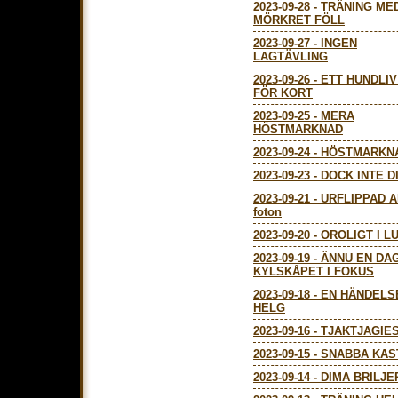
2023-09-28
-
TRÄNING ME
MÖRKRET FÖLL
2023-09-27
-
INGEN
LAGTÄVLING
2023-09-26
-
ETT HUNDLIV
FÖR KORT
2023-09-25
-
MERA
HÖSTMARKNAD
2023-09-24
-
HÖSTMARKN
2023-09-23
-
DOCK INTE D
2023-09-21
-
URFLIPPAD AIL
foton
2023-09-20
-
OROLIGT I L
2023-09-19
-
ÄNNU EN DA
KYLSKÅPET I FOKUS
2023-09-18
-
EN HÄNDELS
HELG
2023-09-16
-
TJAKTJAGIE
2023-09-15
-
SNABBA KAS
2023-09-14
-
DIMA BRILJ