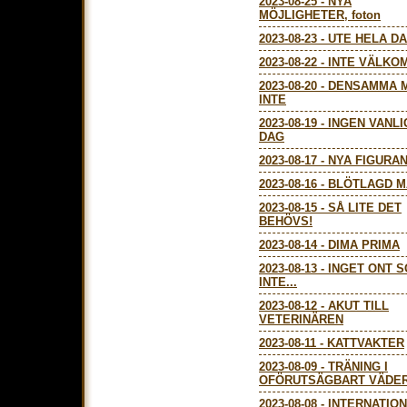
2023-08-25
-
NYA
MÖJLIGHETER, foton
2023-08-23
-
UTE HELA D
2023-08-22
-
INTE VÄLKO
2023-08-20
-
DENSAMMA 
INTE
2023-08-19
-
INGEN VANLI
DAG
2023-08-17
-
NYA FIGURA
2023-08-16
-
BLÖTLAGD M
2023-08-15
-
SÅ LITE DET
BEHÖVS!
2023-08-14
-
DIMA PRIMA
2023-08-13
-
INGET ONT 
INTE...
2023-08-12
-
AKUT TILL
VETERINÄREN
2023-08-11
-
KATTVAKTER
2023-08-09
-
TRÄNING I
OFÖRUTSÄGBART VÄDER,
2023-08-08
-
INTERNATIO