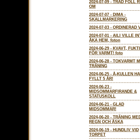
2024-07-09
-
TRÄD FÖLL 
OM
2024-07-07
-
DIMA -
SKALLMARKERING
2024-07-03
-
ORDINERAD 
2024-07-01
-
AILI VILLE I
ÅKA HEM, foton
2024-06-29
-
KVAVT, FUKTI
FÖR VARMT! foto
2024-06-28
-
TOKVARMT 
TRÄNING
2024-06-25
-
Å-KULLEN H
FYLLT 5 ÅR!
2024-06-23
-
MIDSOMMARFIRANDE &
STATUSKOLL
2024-06-21
-
GLAD
MIDSOMMAR!
2024-06-20
-
TRÄNING ME
REGN OCH ÅSKA
2024-06-19
-
HUNDLIV VID
TORPET