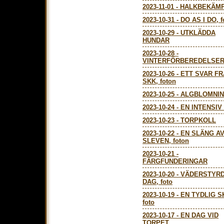
2023-11-01
-
HALKBEKÄMP
2023-10-31
-
DO AS I DO, f
2023-10-29
-
UTKLÄDDA
HUNDAR
2023-10-28
-
VINTERFÖRBEREDELSE
2023-10-26
-
ETT SVAR F
SKK, foton
2023-10-25
-
ALGBLOMNI
2023-10-24
-
EN INTENSIV
2023-10-23
-
TORPKOLL
2023-10-22
-
EN SLÄNG A
SLEVEN, foton
2023-10-21
-
FÄRGFUNDERINGAR
2023-10-20
-
VÄDERSTYR
DAG, foto
2023-10-19
-
EN TYDLIG S
foto
2023-10-17
-
EN DAG VID
TORPET