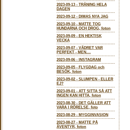
2023-09-13
-
TRÄNING HELA
DAGEN
2023-09-12
-
DIMAS NYA JAG
2023-09-10
-
MATTE TOG
HUNDARNA OCH DROG, foton
2023-09-09
-
EN HEKTISK
VECKA
2023-09-07
-
VÄDRET VAR
PERFEKT - MEN....
2023-09-06
-
INSTAGRAM
2023-09-05
-
FLYGDAG och
BESÖK, foton
2023-09-02
-
SLUMPEN - ELLER
EJ?
2023-09-01
-
ATT SITTA SÅ ATT
INGEN KAN HITTA, foton
2023-08-30
-
DET GÄLLER ATT
VARA I RÖRELSE, foto
2023-08-29
-
MYGGINVASION
2023-08-27
-
MATTE PÅ
ÄVENTYR, foton