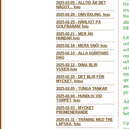
2025-03-05
-
ALLTID ÄR DET
fyr
NÅGOT... foto
res
2025-02-28
-
OMVÄXLING, foto
bus
all
2025-02-25
-
HÄRLIGT PÅ
GOLFBANAN! foto
DE
2025-02-21
-
MER ÄN
Lil
HUNDAR,foto
och
2025-02-18
-
MERA SNÖ! foto
och
2025-02-14
-
ALLA HJÄRTANS
ens
DAG
och
2025-02-12
-
DIMA BLIR
så 
VUXEN,foto
mat
2025-02-10
-
DET BLIR FÖR
spr
MYCKET, foton
and
2025-02-05
-
TUNGA TANKAR
gic
2025-02-04
-
HUNDLIV VID
TORPET, foto
Ail
gic
2025-02-03
-
MYCKET
PROMENERANDE
be
2025-01-31
-
TRÄNING MED TRE
Upp
LAPSKA, foto
det