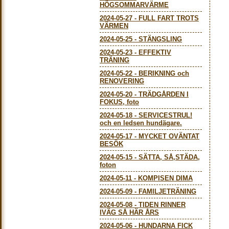
HÖGSOMMARVÄRME
2024-05-27
-
FULL FART TROTS
VÄRMEN
2024-05-25
-
STÄNGSLING
2024-05-23
-
EFFEKTIV
TRÄNING
2024-05-22
-
BERIKNING och
RENOVERING
2024-05-20
-
TRÄDGÅRDEN I
FOKUS, foto
2024-05-18
-
SERVICESTRUL!
och en ledsen hundägare.
2024-05-17
-
MYCKET OVÄNTAT
BESÖK
2024-05-15
-
SÄTTA, SÅ,STÄDA,
foton
2024-05-11
-
KOMPISEN DIMA
2024-05-09
-
FAMILJETRÄNING
2024-05-08
-
TIDEN RINNER
IVÄG SÅ HÄR ÅRS
2024-05-06
-
HUNDARNA FICK