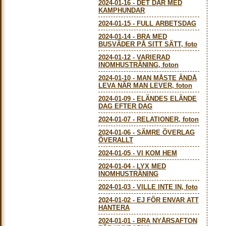
2024-01-16
-
DET DÄR MED
KAMPHUNDAR
2024-01-15
-
FULL ARBETSDAG
2024-01-14
-
BRA MED
BUSVÄDER PÅ SITT SÄTT, foto
2024-01-12
-
VARIERAD
INOMHUSTRÄNING, foton
2024-01-10
-
MAN MÅSTE ÄNDÅ
LEVA NÄR MAN LEVER, foton
2024-01-09
-
ELÄNDES ELÄNDE
DAG EFTER DAG
2024-01-07
-
RELATIONER, foton
2024-01-06
-
SÄMRE ÖVERLAG
ÖVERALLT
2024-01-05
-
VI KOM HEM
2024-01-04
-
LYX MED
INOMHUSTRÄNING
2024-01-03
-
VILLE INTE IN, foto
2024-01-02
-
EJ FÖR ENVAR ATT
HANTERA
2024-01-01
-
BRA NYÅRSAFTON