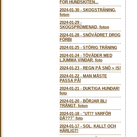
FÖR HUNDSKITEN...
2024-01-30
-
SKOGSTRÄNING,
foton
2024-01-29
-
SKOGSPROMENAD, foton
2024-01-28
-
SNÖVÄDRET DROG
FÖRBI
2024-01-25
-
STÖRIG TRÄNING
2024-01-24
-
TÖVÄDER MED
LJUMMA VINDAR, foto
2024-01-23
-
REGN PÅ SNÖ = IS!
2024-01-22
-
MAN MÅSTE
PASSA PÅ!
2024-01-21
-
DUKTIGA HUNDAR!
foto
2024-01-20
-
BÖRJAR BLI
TRÅNGT, foton
2024-01-18
-
"UT!? VARFÖR
DÅ???" foto
2024-01-17
-
SOL, KALLT OCH
HÄRLIGT!