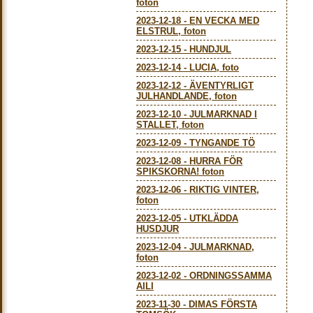
foton
2023-12-18
-
EN VECKA MED
ELSTRUL, foton
2023-12-15
-
HUNDJUL
2023-12-14
-
LUCIA, foto
2023-12-12
-
ÄVENTYRLIGT
JULHANDLANDE, foton
2023-12-10
-
JULMARKNAD I
STALLET, foton
2023-12-09
-
TYNGANDE TÖ
2023-12-08
-
HURRA FÖR
SPIKSKORNA! foton
2023-12-06
-
RIKTIG VINTER,
foton
2023-12-05
-
UTKLÄDDA
HUSDJUR
2023-12-04
-
JULMARKNAD,
foton
2023-12-02
-
ORDNINGSSAMMA
AILI
2023-11-30
-
DIMAS FÖRSTA