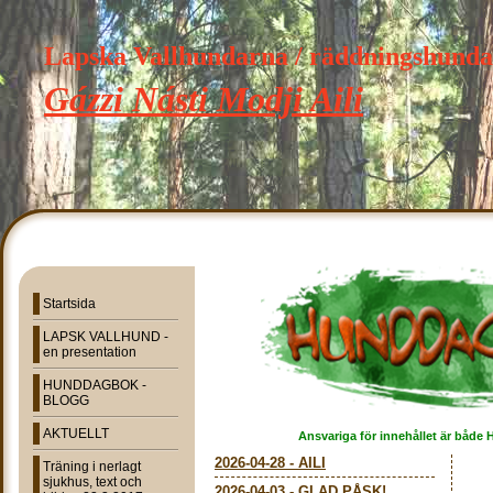
Lapska Vallhundarna / räddningshund
Gázzi Násti Modji Aili
Startsida
LAPSK VALLHUND -
en presentation
HUNDDAGBOK -
BLOGG
AKTUELLT
Ansvariga för innehållet är både 
2026-04-28
-
AILI
Träning i nerlagt
sjukhus, text och
2026-04-03
-
GLAD PÅSK!