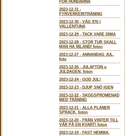
FÖR HUNDARNA
2023-12-31
-
FYRVERKERITRÄNING
2023-12-30
-
VÄG 976 I
VALLENTUNA
2023-12-29
-
TACK VARE DIMA
2023-12-28
-
STOR TUR SKALL
MAN HA IBLAND! foton
2023-12-27
-
ANNANDAG JUL,
foto
2023-12-26
-
JULAFTON o
JULDAGEN, foton
2023-12-24
-
GOD JUL!
2023-12-23
-
DJUP SNÖ IGEN
2023-12-22
-
SKOGSPROMENAD
MED TRÄNING
2023-12-21
-
ALLA PLANER
SPRACK, foton
2023-12-20
-
FRÅN VINTER TILL
VÅR PÅ EN KVART! foton
2023-12-19
-
FAST HEMMA,