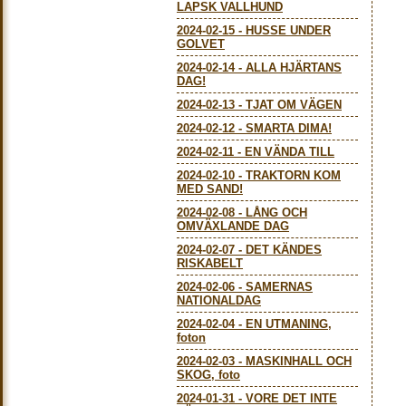
LAPSK VALLHUND
2024-02-15
-
HUSSE UNDER
GOLVET
2024-02-14
-
ALLA HJÄRTANS
DAG!
2024-02-13
-
TJAT OM VÄGEN
2024-02-12
-
SMARTA DIMA!
2024-02-11
-
EN VÄNDA TILL
2024-02-10
-
TRAKTORN KOM
MED SAND!
2024-02-08
-
LÅNG OCH
OMVÄXLANDE DAG
2024-02-07
-
DET KÄNDES
RISKABELT
2024-02-06
-
SAMERNAS
NATIONALDAG
2024-02-04
-
EN UTMANING,
foton
2024-02-03
-
MASKINHALL OCH
SKOG, foto
2024-01-31
-
VORE DET INTE