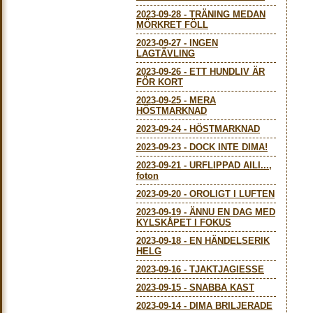
2023-09-28
-
TRÄNING MEDAN
MÖRKRET FÖLL
2023-09-27
-
INGEN
LAGTÄVLING
2023-09-26
-
ETT HUNDLIV ÄR
FÖR KORT
2023-09-25
-
MERA
HÖSTMARKNAD
2023-09-24
-
HÖSTMARKNAD
2023-09-23
-
DOCK INTE DIMA!
2023-09-21
-
URFLIPPAD AILI...,
foton
2023-09-20
-
OROLIGT I LUFTEN
2023-09-19
-
ÄNNU EN DAG MED
KYLSKÅPET I FOKUS
2023-09-18
-
EN HÄNDELSERIK
HELG
2023-09-16
-
TJAKTJAGIESSE
2023-09-15
-
SNABBA KAST
2023-09-14
-
DIMA BRILJERADE