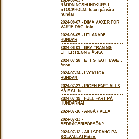
2024-08-09
-
RÄDDNINGSHUNDKURS I
STOCKHOLM, foton på våra
hundar
2024-08-07
-
DIMA VÄXER FÖR
VARJE DAG, foto
2024-08-05
-
UTLÅNADE
HUNDAR
2024-08-01
-
BRA TRÄNING
EFTER REGN o ÅSKA
2024-07-28
-
ETT STEG I TAGET,
foton
2024-07-24
-
LYCKLIGA
HUNDAR!
2024-07-23
-
INGEN FART ALLS
PÅ MATTE
2024-07-19
-
FULL FART PÅ
HUNDARNA!
2024-07-16
-
ANGÅR ALLA
2024-07-13
-
BEDRÄGERIFÖRSÖK?
2024-07-12
-
AILI SPRANG PÅ
SOLVALLA! Foton.