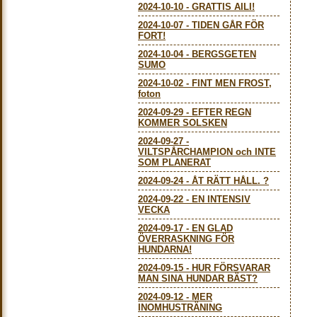
2024-10-10
-
GRATTIS AILI!
2024-10-07
-
TIDEN GÅR FÖR
FORT!
2024-10-04
-
BERGSGETEN
SUMO
2024-10-02
-
FINT MEN FROST,
foton
2024-09-29
-
EFTER REGN
KOMMER SOLSKEN
2024-09-27
-
VILTSPÅRCHAMPION och INTE
SOM PLANERAT
2024-09-24
-
ÅT RÄTT HÅLL. ?
2024-09-22
-
EN INTENSIV
VECKA
2024-09-17
-
EN GLAD
ÖVERRASKNING FÖR
HUNDARNA!
2024-09-15
-
HUR FÖRSVARAR
MAN SINA HUNDAR BÄST?
2024-09-12
-
MER
INOMHUSTRÄNING