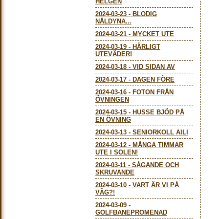
HELGEN
2024-03-23
-
BLODIG
NÅLDYNA...
2024-03-21
-
MYCKET UTE
2024-03-19
-
HÄRLIGT
UTEVÄDER!
2024-03-18
-
VID SIDAN AV
2024-03-17
-
DAGEN FÖRE
2024-03-16
-
FOTON FRÅN
ÖVNINGEN
2024-03-15
-
HUSSE BJÖD PÅ
EN ÖVNING
2024-03-13
-
SENIORKOLL AILI
2024-03-12
-
MÅNGA TIMMAR
UTE I SOLEN!
2024-03-11
-
SÅGANDE OCH
SKRUVANDE
2024-03-10
-
VART ÄR VI PÅ
VÄG?!
2024-03-09
-
GOLFBANEPROMENAD