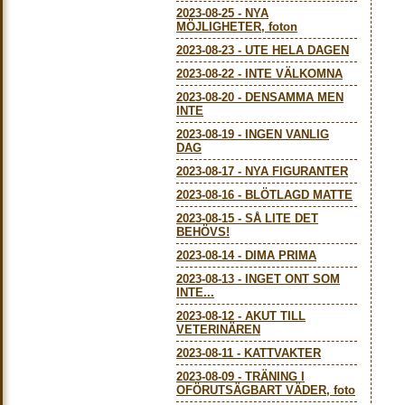
2023-08-25
-
NYA
MÖJLIGHETER, foton
2023-08-23
-
UTE HELA DAGEN
2023-08-22
-
INTE VÄLKOMNA
2023-08-20
-
DENSAMMA MEN
INTE
2023-08-19
-
INGEN VANLIG
DAG
2023-08-17
-
NYA FIGURANTER
2023-08-16
-
BLÖTLAGD MATTE
2023-08-15
-
SÅ LITE DET
BEHÖVS!
2023-08-14
-
DIMA PRIMA
2023-08-13
-
INGET ONT SOM
INTE...
2023-08-12
-
AKUT TILL
VETERINÄREN
2023-08-11
-
KATTVAKTER
2023-08-09
-
TRÄNING I
OFÖRUTSÄGBART VÄDER, foto