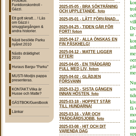
Protokoll:
kon
Funktionskontroll -
2025-05-05
-
BRA SÖKTRÄNING
tro
Gázzi.
OCH UPPLETANDE, foto
och
Ett gott skratt.... ! Läs
2025-05-01
-
LÄTT FÖRVÅNAD...
vil
om Gázzi i
smugglargången &
2025-04-25
-
TIDEN GÅR FÖR
De 
andra historier.
FORT! foton
ur 
2025-04-17
-
ALLA ÖNSKAS EN
ko
Násti besökte Parku
FIN PÅSKHELG!
nyåret 2010
inf
2025-04-12
-
MATTE LIGGER
men
Nástis dräktighet
EFTER!
2010
oer
2025-04-05
-
EN TRÄDGÅRD
gån
Huraus Bargu-"Parku"
FULL MED LIV, foton
med
MUSTI-Modjis pappa
2025-04-02
-
GLÄDJEN
presenteras.
FÖRSVANN
Nu
sov
2025-03-23
-
SISTA GÅNGEN
KONTAKT.Vilka är
Husse och Matte?
INNAN HÖSTEN, foto
ti
kis
2025-03-18
-
HOPPET STÅR
GÄSTBOK/Guestbook
TILL HUNDARNA!
få 
Länkar
mor
2025-03-16
-
VÅR OCH
TRÄDGÅRDSJOBB, foto
näs
mor
2025-03-08
-
HIT OCH DIT
VARENDA DAG
upp