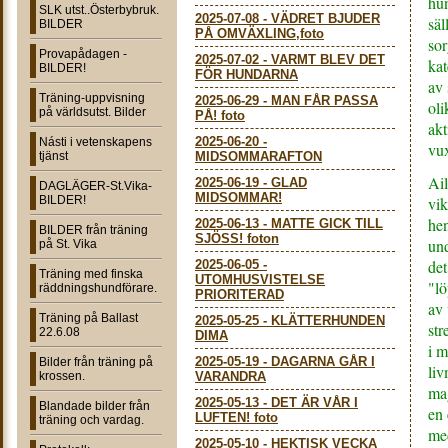
hun
SLK utst..Österbybruk.
2025-07-08
-
VÄDRET BJUDER
säl
BILDER
PÅ OMVÄXLING,foto
sor
Provapådagen -
2025-07-02
-
VARMT BLEV DET
kat
BILDER!
FÖR HUNDARNA
av 
Träning-uppvisning
2025-06-29
-
MAN FÅR PASSA
oli
på världsutst. Bilder
PÅ! foto
akt
2025-06-20
-
Násti i vetenskapens
vu
tjänst
MIDSOMMARAFTON
Ail
2025-06-19
-
GLAD
DAGLÄGER-St.Vika-
MIDSOMMAR!
BILDER!
vik
hen
2025-06-13
-
MATTE GICK TILL
BILDER från träning
SJÖSS! foton
und
på St. Vika
det
2025-06-05
-
Träning med finska
UTOMHUSVISTELSE
"lö
räddningshundförare.
PRIORITERAD
av
Träning på Ballast
2025-05-25
-
KLÄTTERHUNDEN
str
22.6.08
DIMA
i 
2025-05-19
-
DAGARNA GÅR I
Bilder från träning på
liv
krossen.
VARANDRA
mag
2025-05-13
-
DET ÄR VÅR I
Blandade bilder från
en 
LUFTEN! foto
träning och vardag.
me
2025-05-10
-
HEKTISK VECKA