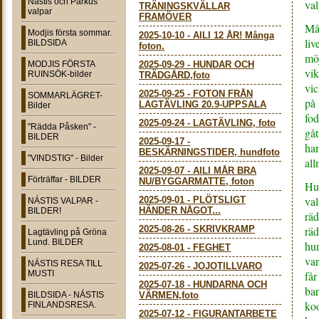
Nástis och Parkus
val
TRÄNINGSKVÄLLAR
valpar
FRAMÖVER
Mål
Modjis första sommar.
2025-10-10
-
AILI 12 ÅR! Många
liv
BILDSIDA
foton.
möj
MODJIS FÖRSTA
2025-09-29
-
HUNDAR OCH
vik
RUINSÖK-bilder
TRÄDGÅRD,foto
vic
2025-09-25
-
FOTON FRÅN
SOMMARLÄGRET-
på 
LAGTÄVLING 20.9-UPPSALA
Bilder
fod
2025-09-24
-
LAGTÄVLING, foto
"Rädda Påsken" -
gåt
BILDER
2025-09-17
-
ham
BESKÄRNINGSTIDER, hundfoto
"VINDSTIG" - Bilder
all
2025-09-07
-
AILI MÅR BRA
Förträffar - BILDER
NU/BYGGARMATTE, foton
Hus
val
2025-09-01
-
PLÖTSLIGT
NÁSTIS VALPAR -
HÄNDER NÅGOT...
BILDER!
räd
2025-08-26
-
SKRIVKRAMP
räd
Lagtävling på Gröna
Lund. BILDER
hun
2025-08-01
-
FEGHET
var
NÁSTIS RESA TILL
2025-07-26
-
JOJOTILLVARO
MUSTI
får
2025-07-18
-
HUNDARNA OCH
ba
BILDSIDA - NÁSTIS
VÄRMEN,foto
koo
FINLANDSRESA.
2025-07-12
-
FIGURANTARBETE