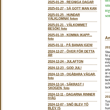
2025-01-29
-
REGNIGA DAGAR
sm
2025-01-27
-
SÅ GOTT MAN KAN
reg
sem
2025-01-25
-
HUNDAR
VÄLKLOMNA! foton
2025-01-21
-
VÄLKOMMET
BESÖK! foto
2025-01-19
-
KOMMA IKAPP...
An
foto
2025-01-11
-
PÅ BANAN IGEN!
201
2024-12-27
-
ÖVER FÖR DETTA
Sta
ÅR
Ni 
ryg
2024-12-24
-
JULAFTON
evi
och
2024-12-23
-
GOD JUL!
arb
är 
2024-12-19
-
OGÅBARA VÄGAR,
der
foto
tack
och
2024-12-14
-
SÄKRAST I
tac
SKOGEN, foto
2024-12-11
-
DAGARNA RINNER
201
IVÄG
Tus
2024-12-07
-
SNÖ BLEV TÖ
Til
BLEV IS
hun