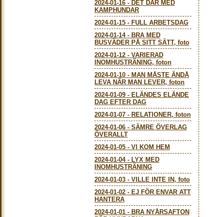
2024-01-16
-
DET DÄR MED
KAMPHUNDAR
2024-01-15
-
FULL ARBETSDAG
2024-01-14
-
BRA MED
BUSVÄDER PÅ SITT SÄTT, foto
2024-01-12
-
VARIERAD
INOMHUSTRÄNING, foton
2024-01-10
-
MAN MÅSTE ÄNDÅ
LEVA NÄR MAN LEVER, foton
2024-01-09
-
ELÄNDES ELÄNDE
DAG EFTER DAG
2024-01-07
-
RELATIONER, foton
2024-01-06
-
SÄMRE ÖVERLAG
ÖVERALLT
2024-01-05
-
VI KOM HEM
2024-01-04
-
LYX MED
INOMHUSTRÄNING
2024-01-03
-
VILLE INTE IN, foto
2024-01-02
-
EJ FÖR ENVAR ATT
HANTERA
2024-01-01
-
BRA NYÅRSAFTON