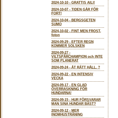
2024-10-10
-
GRATTIS AILI!
2024-10-07
-
TIDEN GÅR FÖR
FORT!
2024-10-04
-
BERGSGETEN
SUMO
2024-10-02
-
FINT MEN FROST,
foton
2024-09-29
-
EFTER REGN
KOMMER SOLSKEN
2024-09-27
-
VILTSPÅRCHAMPION och INTE
SOM PLANERAT
2024-09-24
-
ÅT RÄTT HÅLL. ?
2024-09-22
-
EN INTENSIV
VECKA
2024-09-17
-
EN GLAD
ÖVERRASKNING FÖR
HUNDARNA!
2024-09-15
-
HUR FÖRSVARAR
MAN SINA HUNDAR BÄST?
2024-09-12
-
MER
INOMHUSTRÄNING