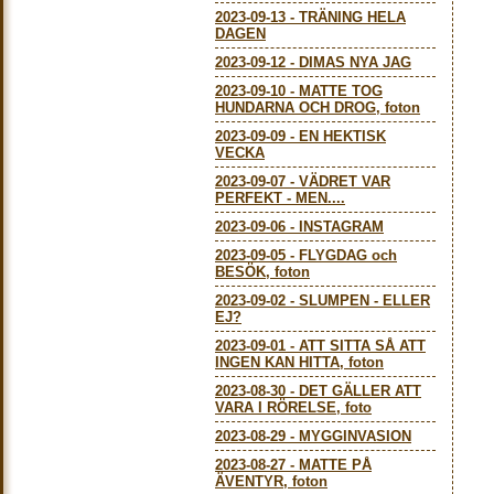
2023-09-13
-
TRÄNING HELA
DAGEN
2023-09-12
-
DIMAS NYA JAG
2023-09-10
-
MATTE TOG
HUNDARNA OCH DROG, foton
2023-09-09
-
EN HEKTISK
VECKA
2023-09-07
-
VÄDRET VAR
PERFEKT - MEN....
2023-09-06
-
INSTAGRAM
2023-09-05
-
FLYGDAG och
BESÖK, foton
2023-09-02
-
SLUMPEN - ELLER
EJ?
2023-09-01
-
ATT SITTA SÅ ATT
INGEN KAN HITTA, foton
2023-08-30
-
DET GÄLLER ATT
VARA I RÖRELSE, foto
2023-08-29
-
MYGGINVASION
2023-08-27
-
MATTE PÅ
ÄVENTYR, foton