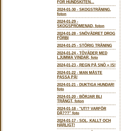
FÖR HUNDSKITEN...
2024-01-30
-
SKOGSTRÄNING,
foton
2024-01-29
-
SKOGSPROMENAD, foton
2024-01-28
-
SNÖVÄDRET DROG
FÖRBI
2024-01-25
-
STÖRIG TRÄNING
2024-01-24
-
TÖVÄDER MED
LJUMMA VINDAR, foto
2024-01-23
-
REGN PÅ SNÖ = IS!
2024-01-22
-
MAN MÅSTE
PASSA PÅ!
2024-01-21
-
DUKTIGA HUNDAR!
foto
2024-01-20
-
BÖRJAR BLI
TRÅNGT, foton
2024-01-18
-
"UT!? VARFÖR
DÅ???" foto
2024-01-17
-
SOL, KALLT OCH
HÄRLIGT!