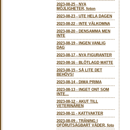
2023-08-25
-
NYA
MÖJLIGHETER, foton
2023-08-23
-
UTE HELA DAGEN
2023-08-22
-
INTE VÄLKOMNA
2023-08-20
-
DENSAMMA MEN
INTE
2023-08-19
-
INGEN VANLIG
DAG
2023-08-17
-
NYA FIGURANTER
2023-08-16
-
BLÖTLAGD MATTE
2023-08-15
-
SÅ LITE DET
BEHÖVS!
2023-08-14
-
DIMA PRIMA
2023-08-13
-
INGET ONT SOM
INTE...
2023-08-12
-
AKUT TILL
VETERINÄREN
2023-08-11
-
KATTVAKTER
2023-08-09
-
TRÄNING I
OFÖRUTSÄGBART VÄDER, foto