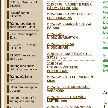
och
SLK utst..Österbybruk.
2025-07-08
-
VÄDRET BJUDER
BILDER
mi
PÅ OMVÄXLING,foto
bor
Provapådagen -
2025-07-02
-
VARMT BLEV DET
Mat
BILDER!
FÖR HUNDARNA
kv
Träning-uppvisning
2025-06-29
-
MAN FÅR PASSA
klo
på världsutst. Bilder
PÅ! foto
kvä
2025-06-20
-
Násti i vetenskapens
Int
tjänst
MIDSOMMARAFTON
Mat
2025-06-19
-
GLAD
DAGLÄGER-St.Vika-
un
MIDSOMMAR!
BILDER!
2025-06-13
-
MATTE GICK TILL
Mo
BILDER från träning
SJÖSS! foton
på St. Vika
dör
2025-06-05
-
lju
Träning med finska
UTOMHUSVISTELSE
räddningshundförare.
kvä
PRIORITERAD
Träning på Ballast
2025-05-25
-
KLÄTTERHUNDEN
22.6.08
DIMA
2025-05-19
-
DAGARNA GÅR I
Bilder från träning på
krossen.
VARANDRA
An
2025-05-13
-
DET ÄR VÅR I
Blandade bilder från
LUFTEN! foto
träning och vardag.
Na
2025-05-10
-
HEKTISK VECKA