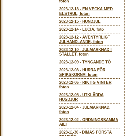
foton
2023-12-18
-
EN VECKA MED
ELSTRUL, foton
2023-12-15
-
HUNDJUL
2023-12-14
-
LUCIA, foto
2023-12-12
-
ÄVENTYRLIGT
JULHANDLANDE, foton
2023-12-10
-
JULMARKNAD I
STALLET, foton
2023-12-09
-
TYNGANDE TÖ
2023-12-08
-
HURRA FÖR
SPIKSKORNA! foton
2023-12-06
-
RIKTIG VINTER,
foton
2023-12-05
-
UTKLÄDDA
HUSDJUR
2023-12-04
-
JULMARKNAD,
foton
2023-12-02
-
ORDNINGSSAMMA
AILI
2023-11-30
-
DIMAS FÖRSTA