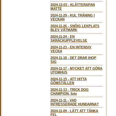
2024-12-03
-
KLÄTTERAPAN
MATTE
2024-11-29
-
KUL TRÄNING I
VECKAN
2024-11-26
-
SNÖIG LEKPLATS
BLEV VÅTMARK
2024-11-24
-
EN
SKRÄCKUPPLEVELSE
2024-11-23
-
EN INTENSIV
VECKA
2024-11-18
-
DET DRAR IHOP
SIG
2024-11-17
-
MYCKET ATT GÖRA
UTOMHUS
2024-11-15
-
ATT HITTA
GÖMSTÄLLEN
2024-11-13
-
TRICK DOG
CHAMPION, foto
2024-11-11
-
VAD
INTRESSERADE HUNDARNA?
2024-11-09
-
LÄTT ATT TÄNKA
FEL