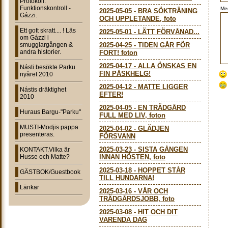
Protokoll:
Funktionskontroll -
Me
2025-05-05
-
BRA SÖKTRÄNING
Gázzi.
OCH UPPLETANDE, foto
Ett gott skratt.... ! Läs
2025-05-01
-
LÄTT FÖRVÅNAD...
om Gázzi i
smugglargången &
2025-04-25
-
TIDEN GÅR FÖR
andra historier.
FORT! foton
2025-04-17
-
ALLA ÖNSKAS EN
Násti besökte Parku
FIN PÅSKHELG!
nyåret 2010
2025-04-12
-
MATTE LIGGER
Nástis dräktighet
EFTER!
2010
2025-04-05
-
EN TRÄDGÅRD
Huraus Bargu-"Parku"
FULL MED LIV, foton
MUSTI-Modjis pappa
2025-04-02
-
GLÄDJEN
presenteras.
FÖRSVANN
2025-03-23
-
SISTA GÅNGEN
KONTAKT.Vilka är
Husse och Matte?
INNAN HÖSTEN, foto
2025-03-18
-
HOPPET STÅR
GÄSTBOK/Guestbook
TILL HUNDARNA!
Länkar
2025-03-16
-
VÅR OCH
TRÄDGÅRDSJOBB, foto
2025-03-08
-
HIT OCH DIT
VARENDA DAG