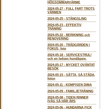
HÖGSOMMARVÄRME
2024-05-27
-
FULL FART TROTS
VÄRMEN
2024-05-25
-
STÄNGSLING
2024-05-23
-
EFFEKTIV
TRÄNING
2024-05-22
-
BERIKNING och
RENOVERING
2024-05-20
-
TRÄDGÅRDEN I
FOKUS, foto
2024-05-18
-
SERVICESTRUL!
och en ledsen hundägare.
2024-05-17
-
MYCKET OVÄNTAT
BESÖK
2024-05-15
-
SÄTTA, SÅ,STÄDA,
foton
2024-05-11
-
KOMPISEN DIMA
2024-05-09
-
FAMILJETRÄNING
2024-05-08
-
TIDEN RINNER
IVÄG SÅ HÄR ÅRS
2024-05-06
-
HUNDARNA FICK