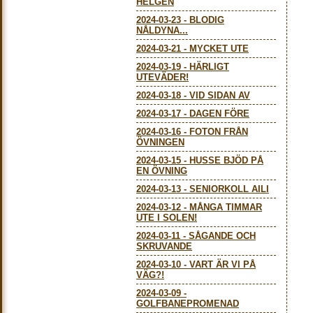
HELGEN
2024-03-23
-
BLODIG
NÅLDYNA...
2024-03-21
-
MYCKET UTE
2024-03-19
-
HÄRLIGT
UTEVÄDER!
2024-03-18
-
VID SIDAN AV
2024-03-17
-
DAGEN FÖRE
2024-03-16
-
FOTON FRÅN
ÖVNINGEN
2024-03-15
-
HUSSE BJÖD PÅ
EN ÖVNING
2024-03-13
-
SENIORKOLL AILI
2024-03-12
-
MÅNGA TIMMAR
UTE I SOLEN!
2024-03-11
-
SÅGANDE OCH
SKRUVANDE
2024-03-10
-
VART ÄR VI PÅ
VÄG?!
2024-03-09
-
GOLFBANEPROMENAD