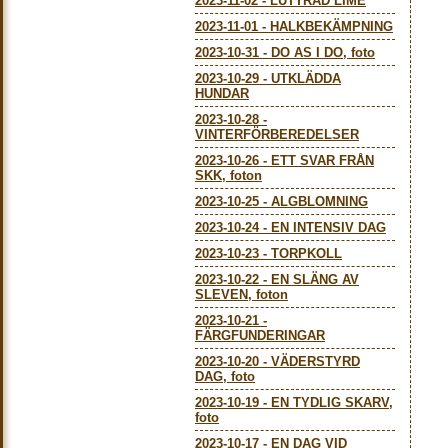
2023-11-02
-
LUTTRAD LIME
2023-11-01
-
HALKBEKÄMPNING
2023-10-31
-
DO AS I DO, foto
2023-10-29
-
UTKLÄDDA
HUNDAR
2023-10-28
-
VINTERFÖRBEREDELSER
2023-10-26
-
ETT SVAR FRÅN
SKK, foton
2023-10-25
-
ALGBLOMNING
2023-10-24
-
EN INTENSIV DAG
2023-10-23
-
TORPKOLL
2023-10-22
-
EN SLÄNG AV
SLEVEN, foton
2023-10-21
-
FÄRGFUNDERINGAR
2023-10-20
-
VÄDERSTYRD
DAG, foto
2023-10-19
-
EN TYDLIG SKARV,
foto
2023-10-17
-
EN DAG VID