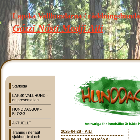
Lapska Vallhundarna / räddningshund
Gázzi Násti Modji Aili
Startsida
LAPSK VALLHUND -
en presentation
HUNDDAGBOK -
BLOGG
AKTUELLT
Ansvariga för innehållet är både 
2026-04-28
-
AILI
Träning i nerlagt
sjukhus, text och
2026-04-03
-
GLAD PÅSK!