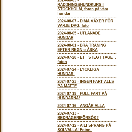
2024-08-09
-
RÄDDNINGSHUNDKURS I
STOCKHOLM, foton på våra
hundar
2024-08-07
-
DIMA VÄXER FÖR
VARJE DAG, foto
2024-08-05
-
UTLÅNADE
HUNDAR
2024-08-01
-
BRA TRÄNING
EFTER REGN o ÅSKA
2024-07-28
-
ETT STEG I TAGET,
foton
2024-07-24
-
LYCKLIGA
HUNDAR!
2024-07-23
-
INGEN FART ALLS
PÅ MATTE
2024-07-19
-
FULL FART PÅ
HUNDARNA!
2024-07-16
-
ANGÅR ALLA
2024-07-13
-
BEDRÄGERIFÖRSÖK?
2024-07-12
-
AILI SPRANG PÅ
SOLVALLA! Foton.