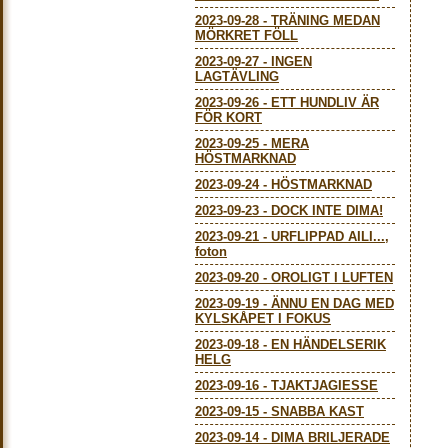
2023-09-28
-
TRÄNING MEDAN
MÖRKRET FÖLL
2023-09-27
-
INGEN
LAGTÄVLING
2023-09-26
-
ETT HUNDLIV ÄR
FÖR KORT
2023-09-25
-
MERA
HÖSTMARKNAD
2023-09-24
-
HÖSTMARKNAD
2023-09-23
-
DOCK INTE DIMA!
2023-09-21
-
URFLIPPAD AILI...,
foton
2023-09-20
-
OROLIGT I LUFTEN
2023-09-19
-
ÄNNU EN DAG MED
KYLSKÅPET I FOKUS
2023-09-18
-
EN HÄNDELSERIK
HELG
2023-09-16
-
TJAKTJAGIESSE
2023-09-15
-
SNABBA KAST
2023-09-14
-
DIMA BRILJERADE