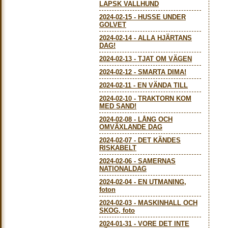
LAPSK VALLHUND
2024-02-15
-
HUSSE UNDER
GOLVET
2024-02-14
-
ALLA HJÄRTANS
DAG!
2024-02-13
-
TJAT OM VÄGEN
2024-02-12
-
SMARTA DIMA!
2024-02-11
-
EN VÄNDA TILL
2024-02-10
-
TRAKTORN KOM
MED SAND!
2024-02-08
-
LÅNG OCH
OMVÄXLANDE DAG
2024-02-07
-
DET KÄNDES
RISKABELT
2024-02-06
-
SAMERNAS
NATIONALDAG
2024-02-04
-
EN UTMANING,
foton
2024-02-03
-
MASKINHALL OCH
SKOG, foto
2024-01-31
-
VORE DET INTE