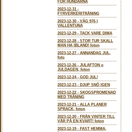
FÖR HUNDARNA
2023-12-31
-
FYRVERKERITRÄNING
2023-12-30
-
VÄG 976 I
VALLENTUNA
2023-12-29
-
TACK VARE DIMA
2023-12-28
-
STOR TUR SKALL
MAN HA IBLAND! foton
2023-12-27
-
ANNANDAG JUL,
foto
2023-12-26
-
JULAFTON o
JULDAGEN, foton
2023-12-24
-
GOD JUL!
2023-12-23
-
DJUP SNÖ IGEN
2023-12-22
-
SKOGSPROMENAD
MED TRÄNING
2023-12-21
-
ALLA PLANER
SPRACK, foton
2023-12-20
-
FRÅN VINTER TILL
VÅR PÅ EN KVART! foton
2023-12-19
-
FAST HEMMA,