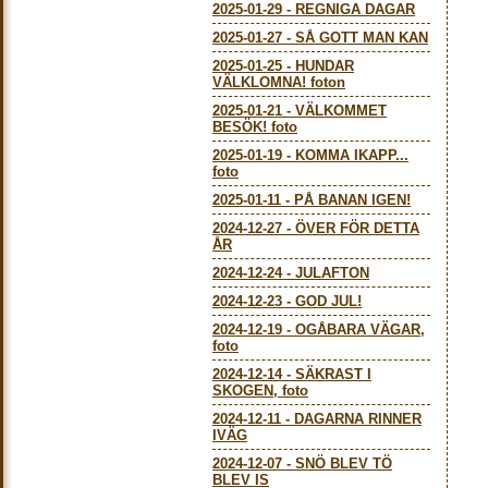
2025-01-29
-
REGNIGA DAGAR
2025-01-27
-
SÅ GOTT MAN KAN
2025-01-25
-
HUNDAR
VÄLKLOMNA! foton
2025-01-21
-
VÄLKOMMET
BESÖK! foto
2025-01-19
-
KOMMA IKAPP...
foto
2025-01-11
-
PÅ BANAN IGEN!
2024-12-27
-
ÖVER FÖR DETTA
ÅR
2024-12-24
-
JULAFTON
2024-12-23
-
GOD JUL!
2024-12-19
-
OGÅBARA VÄGAR,
foto
2024-12-14
-
SÄKRAST I
SKOGEN, foto
2024-12-11
-
DAGARNA RINNER
IVÄG
2024-12-07
-
SNÖ BLEV TÖ
BLEV IS