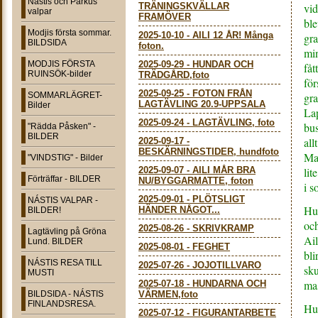
Nástis och Parkus
TRÄNINGSKVÄLLAR
vid
valpar
FRAMÖVER
ble
Modjis första sommar.
2025-10-10
-
AILI 12 ÅR! Många
gra
BILDSIDA
foton.
min
MODJIS FÖRSTA
2025-09-29
-
HUNDAR OCH
fåt
RUINSÖK-bilder
TRÄDGÅRD,foto
för
2025-09-25
-
FOTON FRÅN
SOMMARLÄGRET-
gra
LAGTÄVLING 20.9-UPPSALA
Bilder
Lap
2025-09-24
-
LAGTÄVLING, foto
bu
"Rädda Påsken" -
BILDER
all
2025-09-17
-
BESKÄRNINGSTIDER, hundfoto
Mat
"VINDSTIG" - Bilder
2025-09-07
-
AILI MÅR BRA
lit
Förträffar - BILDER
NU/BYGGARMATTE, foton
i s
2025-09-01
-
PLÖTSLIGT
NÁSTIS VALPAR -
Hu
HÄNDER NÅGOT...
BILDER!
och
2025-08-26
-
SKRIVKRAMP
Lagtävling på Gröna
Ail
Lund. BILDER
2025-08-01
-
FEGHET
bli
NÁSTIS RESA TILL
2025-07-26
-
JOJOTILLVARO
sku
MUSTI
mas
2025-07-18
-
HUNDARNA OCH
BILDSIDA - NÁSTIS
VÄRMEN,foto
FINLANDSRESA.
Hus
2025-07-12
-
FIGURANTARBETE