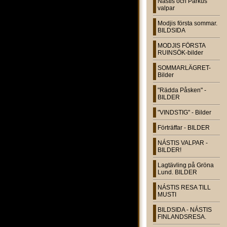
Nástis och Parkus
valpar
Modjis första sommar.
BILDSIDA
MODJIS FÖRSTA
RUINSÖK-bilder
SOMMARLÄGRET-
Bilder
"Rädda Påsken" -
BILDER
"VINDSTIG" - Bilder
Förträffar - BILDER
NÁSTIS VALPAR -
BILDER!
Lagtävling på Gröna
Lund. BILDER
NÁSTIS RESA TILL
MUSTI
BILDSIDA - NÁSTIS
FINLANDSRESA.