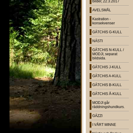
bilder, 22.3.2017
AVELSMÅL
Kastration -
konsekvenser
GÁTCHIS G-KULL
NÁSTI
GÁTCHIS N-KULL /
MODJI, separat
bildsida.
GÁTCHIS J-KULL
GÁTCHIS A-KULL
GÁTCHIS B-KULL
GÁTCHIS Å-KULL
MODJI går
räddningshundkurs.
GÁZZI
I VÅRT MINNE