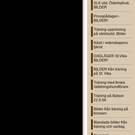
SLK utst..Österbybruk.
BILDER
Provapådagen -
BILDER!
Träning-uppvisning
på världsutst. Bilder
Násti i vetenskapens
tjänst
DAGLÄGER-St.Vika-
BILDER!
BILDER från träning
på St. Vika
Träning med finska
räddningshundförare.
Träning på Ballast
22.6.08
Bilder från träning på
krossen.
Blandade bilder från
träning och vardag.