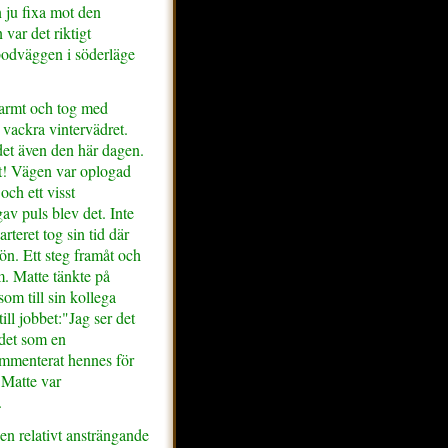
ju fixa mot den
 var det riktigt
odväggen i söderläge
varmt och tog med
vackra vintervädret.
det även den här dagen.
t! Vägen var oplogad
och ett visst
v puls blev det. Inte
rteret tog sin tid där
nön. Ett steg framåt och
m. Matte tänkte på
om till sin kollega
till jobbet:"Jag ser det
 det som en
mmenterat hennes för
 Matte var
n.
en relativt ansträngande