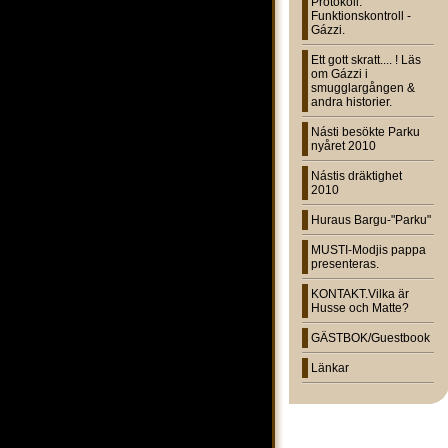
Protokoll:
Funktionskontroll -
Gázzi.
Ett gott skratt.... ! Läs
om Gázzi i
smugglargången &
andra historier.
Násti besökte Parku
nyåret 2010
Nástis dräktighet
2010
Huraus Bargu-"Parku"
MUSTI-Modjis pappa
presenteras.
KONTAKT.Vilka är
Husse och Matte?
GÄSTBOK/Guestbook
Länkar