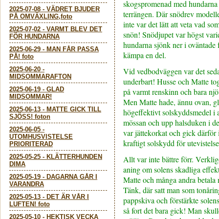
skogspromenad med hundarna 
2025-07-08
-
VÄDRET BJUDER
terrängen. Där snödrev modell
PÅ OMVÄXLING,foto
inte var det lätt att veta vad s
2025-07-02
-
VARMT BLEV DET
snön! Snödjupet var högst var
FÖR HUNDARNA
hundarna sjönk ner i oväntade 
2025-06-29
-
MAN FÅR PASSA
kämpa en del.
PÅ! foto
2025-06-20
-
Vid vedbodväggen var det sedan
MIDSOMMARAFTON
underbart! Husse och Matte tog
2025-06-19
-
GLAD
på varmt renskinn och bara njöt
MIDSOMMAR!
Men Matte hade, ännu ovan, gl
2025-06-13
-
MATTE GICK TILL
högeffektivt solskyddsmedel i 
SJÖSS! foton
mössan och upp halsduken i det 
2025-06-05
-
var jättekorkat och gick därför
UTOMHUSVISTELSE
kraftigt solskydd för utevistels
PRIORITERAD
2025-05-25
-
KLÄTTERHUNDEN
Allt var inte bättre förr. Verkl
DIMA
aning om solens skadliga effekt
2025-05-19
-
DAGARNA GÅR I
Matte och många andra betala n
VARANDRA
Tänk, där satt man som tonårin
2025-05-13
-
DET ÄR VÅR I
pappskiva och förstärkte solens
LUFTEN! foto
så fort det bara gick! Man skul
2025-05-10
-
HEKTISK VECKA