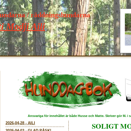
hundarna / räddningshundarna
i Modji Aili
Ansvariga för innehållet är både Husse och Matte. Skriver gör M. i
2026-04-28
-
AILI
SOLIGT M
2026-04-03
-
GLAD PÅSK!