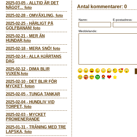
2025-03-05
-
ALLTID ÄR DET
Antal kommentarer:
0
NÅGOT... foto
2025-02-28
-
OMVÄXLING, foto
Namn:
E-postadress:
2025-02-25
-
HÄRLIGT PÅ
GOLFBANAN! foto
Meddelande:
2025-02-21
-
MER ÄN
HUNDAR,foto
2025-02-18
-
MERA SNÖ! foto
2025-02-14
-
ALLA HJÄRTANS
DAG
2025-02-12
-
DIMA BLIR
VUXEN,foto
2025-02-10
-
DET BLIR FÖR
MYCKET, foton
2025-02-05
-
TUNGA TANKAR
2025-02-04
-
HUNDLIV VID
TORPET, foto
2025-02-03
-
MYCKET
PROMENERANDE
2025-01-31
-
TRÄNING MED TRE
LAPSKA, foto