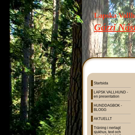
Lapska Vall
Gázzi Nást
Startsida
LAPSK VALLHUND -
en presentation
HUNDDAGBOK -
BLOGG
AKTUELLT
Träning i nerlagt
sjukhus, text och