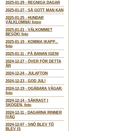
2025-01-29
-
REGNIGA DAGAR
2025-01-27
-
SÅ GOTT MAN KAN
2025-01-25
-
HUNDAR
VÄLKLOMNA! foton
2025-01-21
-
VÄLKOMMET
BESÖK! foto
2025-01-19
-
KOMMA IKAPP...
foto
2025-01-11
-
PÅ BANAN IGEN!
2024-12-27
-
ÖVER FÖR DETTA
ÅR
2024-12-24
-
JULAFTON
2024-12-23
-
GOD JUL!
2024-12-19
-
OGÅBARA VÄGAR,
foto
2024-12-14
-
SÄKRAST I
SKOGEN, foto
2024-12-11
-
DAGARNA RINNER
IVÄG
2024-12-07
-
SNÖ BLEV TÖ
BLEV IS