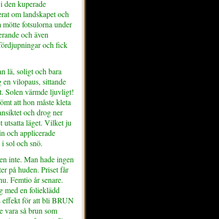
i den kuperade
erat om landskapet och
om mötte fotsulorna under
ierande och även
fördjupningar och fick
 lä, soligt och bara
 en vilopaus, sittande
. Solen värmde ljuvligt!
ömt att hon måste kleta
ansiktet och drog ner
utsatta läget. Vilket ju
 in och applicerade
e i sol och snö.
igen inte. Man hade ingen
er på huden. Priset får
u. Femtio år senare.
g med en folieklädd
 effekt för att bli BRUN
le vara så brun som