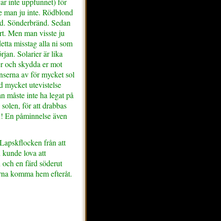
ar inte uppfunnet) för
le man ju inte. Rödblond
röd. Sönderbränd. Sedan
rt. Men man visste ju
detta misstag alla ni som
rjan. Solarier är lika
er och skydda er mot
nserna av för mycket sol
ed mycket utevistelse
an måste inte ha legat på
 solen, för att drabbas
d! En påminnelse även
 Lapskflocken från att
 kunde lova att
n och en färd söderut
ärna komma hem efteråt.