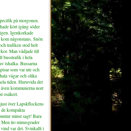
specifik på morgonen.
ade kört igång söder
igen. Igenkorkade
e kom någonstans. Snön
och trafiken stod helt
ckor. Man vädjade till
ll busstrafik i hela
av ishalka. Bussarna
pisar som var ute och
hala vägar och olika
hela tiden. Huruvida det
a även kommunerna norr
t osäkert.
 just över Lapskflockens
l i de kompakta
nntur minst sagt! Bara
! Men tio minusgrader
vind var det. Svinkallt i