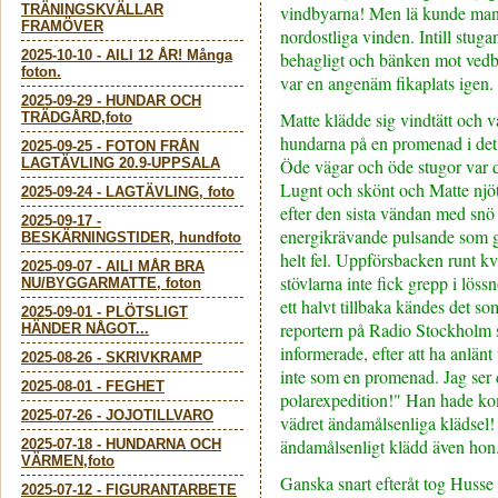
TRÄNINGSKVÄLLAR
vindbyarna! Men lä kunde man 
FRAMÖVER
nordostliga vinden. Intill stugan
2025-10-10
-
AILI 12 ÅR! Många
behagligt och bänken mot vedb
foton.
var en angenäm fikaplats igen.
2025-09-29
-
HUNDAR OCH
Matte klädde sig vindtätt och 
TRÄDGÅRD,foto
hundarna på en promenad i det 
2025-09-25
-
FOTON FRÅN
LAGTÄVLING 20.9-UPPSALA
Öde vägar och öde stugor var 
Lugnt och skönt och Matte njö
2025-09-24
-
LAGTÄVLING, foto
efter den sista vändan med snö 
2025-09-17
-
energikrävande pulsande som ga
BESKÄRNINGSTIDER, hundfoto
helt fel. Uppförsbacken runt kva
2025-09-07
-
AILI MÅR BRA
stövlarna inte fick grepp i löss
NU/BYGGARMATTE, foton
ett halvt tillbaka kändes det so
2025-09-01
-
PLÖTSLIGT
reportern på Radio Stockholm s
HÄNDER NÅGOT...
informerade, efter att ha anlänt 
2025-08-26
-
SKRIVKRAMP
inte som en promenad. Jag ser
2025-08-01
-
FEGHET
polarexpedition!" Han hade ko
2025-07-26
-
JOJOTILLVARO
vädret ändamålsenliga klädsel!
ändamålsenligt klädd även ho
2025-07-18
-
HUNDARNA OCH
VÄRMEN,foto
Ganska snart efteråt tog Husse 
2025-07-12
-
FIGURANTARBETE