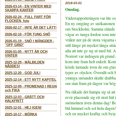
2018-03-01
2026-03-14
-
EN VINTER MED
Onsdag.
SKARPA KANTER
2026-02-24
-
FULL FART FÖR
Väderrapporteringen var lite o
FLOCKEN, foto
En ny omgång av snökanonen h
2026-02-17
-
INTE ÄR DET LÄTT!
om Stockholm. Samma elände 
vägar av tunga fordon som int
2026-02-10
-
FÖR TUNG SNÖ
vräkte ner på de stora vägarna 
2026-01-19
-
SNÖ I MÄNGDER -
still länge på mycket långa strä
"OFF GRID"
alla att inte ge sig ut med bil. A
2026-01-05
-
NYTT ÅR OCH
Norrort var indragen på grund 
VINTER
kom inte fram helt enkelt. Kom
2025-12-29
-
MÅLBILDEN
NÅDDES!
körde larmade även de om glas
typer av olyckor. Överallt och 
2025-12-20
-
GOD JUL!
ymniga snöandet skulle drabb
2025-12-14
-
ETT NYTT KAPITEL
om stan fram på dagen var högs
2025-12-09
-
PROMENAD I REGN
och FIKA
Nu råkade det hampa sig så att
revir placerade sig ett stort hå
2025-12-03
-
GRÅTT OCH
HALKFRITT
snömolnen även denna dag! Bo
blå himmel och sol hela dagen
2025-12-01
-
HEJ IGEN!
och en mycket kraftig och byig 
2025-10-17
-
MÖRKA