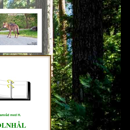
 samråd med H.
OLNHÅL