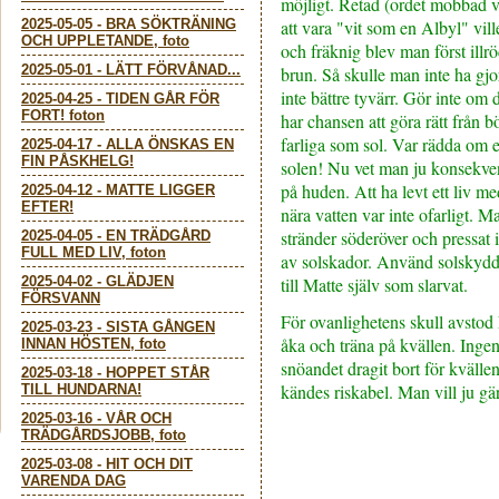
möjligt. Retad (ordet mobbad v
2025-05-05
-
BRA SÖKTRÄNING
att vara "vit som en Albyl" vil
OCH UPPLETANDE, foto
och fräknig blev man först ill
2025-05-01
-
LÄTT FÖRVÅNAD...
brun. Så skulle man inte ha gjo
inte bättre tyvärr. Gör inte om 
2025-04-25
-
TIDEN GÅR FÖR
FORT! foton
har chansen att göra rätt från bö
farliga som sol. Var rädda om 
2025-04-17
-
ALLA ÖNSKAS EN
FIN PÅSKHELG!
solen! Nu vet man ju konsekve
på huden. Att ha levt ett liv m
2025-04-12
-
MATTE LIGGER
EFTER!
nära vatten var inte ofarligt. M
stränder söderöver och pressat i
2025-04-05
-
EN TRÄDGÅRD
FULL MED LIV, foton
av solskador. Använd solskyd
2025-04-02
-
GLÄDJEN
till Matte själv som slarvat.
FÖRSVANN
För ovanlighetens skull avstod
2025-03-23
-
SISTA GÅNGEN
åka och träna på kvällen. Ingen
INNAN HÖSTEN, foto
snöandet dragit bort för kvälle
2025-03-18
-
HOPPET STÅR
kändes riskabel. Man vill ju g
TILL HUNDARNA!
2025-03-16
-
VÅR OCH
TRÄDGÅRDSJOBB, foto
2025-03-08
-
HIT OCH DIT
VARENDA DAG