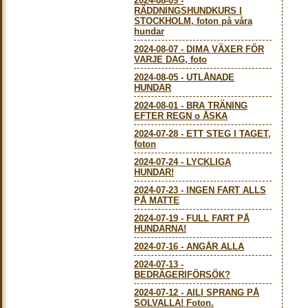
2024-08-09
-
RÄDDNINGSHUNDKURS I
STOCKHOLM, foton på våra
hundar
2024-08-07
-
DIMA VÄXER FÖR
VARJE DAG, foto
2024-08-05
-
UTLÅNADE
HUNDAR
2024-08-01
-
BRA TRÄNING
EFTER REGN o ÅSKA
2024-07-28
-
ETT STEG I TAGET,
foton
2024-07-24
-
LYCKLIGA
HUNDAR!
2024-07-23
-
INGEN FART ALLS
PÅ MATTE
2024-07-19
-
FULL FART PÅ
HUNDARNA!
2024-07-16
-
ANGÅR ALLA
2024-07-13
-
BEDRÄGERIFÖRSÖK?
2024-07-12
-
AILI SPRANG PÅ
SOLVALLA! Foton.