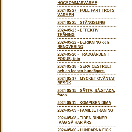
HÖGSOMMARVÄRME
2024-05-27
-
FULL FART TROTS
VÄRMEN
2024-05-25
-
STÄNGSLING
2024-05-23
-
EFFEKTIV
TRÄNING
2024-05-22
-
BERIKNING och
RENOVERING
2024-05-20
-
TRÄDGÅRDEN I
FOKUS, foto
2024-05-18
-
SERVICESTRUL!
och en ledsen hundägare.
2024-05-17
-
MYCKET OVÄNTAT
BESÖK
2024-05-15
-
SÄTTA, SÅ,STÄDA,
foton
2024-05-11
-
KOMPISEN DIMA
2024-05-09
-
FAMILJETRÄNING
2024-05-08
-
TIDEN RINNER
IVÄG SÅ HÄR ÅRS
2024-05-06
-
HUNDARNA FICK