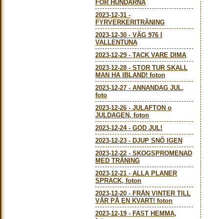
FÖR HUNDARNA
2023-12-31
-
FYRVERKERITRÄNING
2023-12-30
-
VÄG 976 I
VALLENTUNA
2023-12-29
-
TACK VARE DIMA
2023-12-28
-
STOR TUR SKALL
MAN HA IBLAND! foton
2023-12-27
-
ANNANDAG JUL,
foto
2023-12-26
-
JULAFTON o
JULDAGEN, foton
2023-12-24
-
GOD JUL!
2023-12-23
-
DJUP SNÖ IGEN
2023-12-22
-
SKOGSPROMENAD
MED TRÄNING
2023-12-21
-
ALLA PLANER
SPRACK, foton
2023-12-20
-
FRÅN VINTER TILL
VÅR PÅ EN KVART! foton
2023-12-19
-
FAST HEMMA,