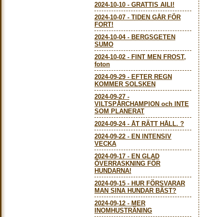
2024-10-10
-
GRATTIS AILI!
2024-10-07
-
TIDEN GÅR FÖR
FORT!
2024-10-04
-
BERGSGETEN
SUMO
2024-10-02
-
FINT MEN FROST,
foton
2024-09-29
-
EFTER REGN
KOMMER SOLSKEN
2024-09-27
-
VILTSPÅRCHAMPION och INTE
SOM PLANERAT
2024-09-24
-
ÅT RÄTT HÅLL. ?
2024-09-22
-
EN INTENSIV
VECKA
2024-09-17
-
EN GLAD
ÖVERRASKNING FÖR
HUNDARNA!
2024-09-15
-
HUR FÖRSVARAR
MAN SINA HUNDAR BÄST?
2024-09-12
-
MER
INOMHUSTRÄNING