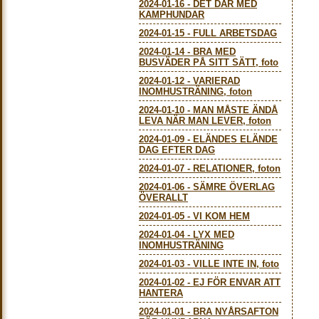
2024-01-16
-
DET DÄR MED
KAMPHUNDAR
2024-01-15
-
FULL ARBETSDAG
2024-01-14
-
BRA MED
BUSVÄDER PÅ SITT SÄTT, foto
2024-01-12
-
VARIERAD
INOMHUSTRÄNING, foton
2024-01-10
-
MAN MÅSTE ÄNDÅ
LEVA NÄR MAN LEVER, foton
2024-01-09
-
ELÄNDES ELÄNDE
DAG EFTER DAG
2024-01-07
-
RELATIONER, foton
2024-01-06
-
SÄMRE ÖVERLAG
ÖVERALLT
2024-01-05
-
VI KOM HEM
2024-01-04
-
LYX MED
INOMHUSTRÄNING
2024-01-03
-
VILLE INTE IN, foto
2024-01-02
-
EJ FÖR ENVAR ATT
HANTERA
2024-01-01
-
BRA NYÅRSAFTON