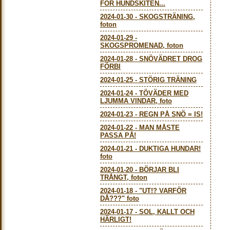
FÖR HUNDSKITEN...
2024-01-30
-
SKOGSTRÄNING,
foton
2024-01-29
-
SKOGSPROMENAD, foton
2024-01-28
-
SNÖVÄDRET DROG
FÖRBI
2024-01-25
-
STÖRIG TRÄNING
2024-01-24
-
TÖVÄDER MED
LJUMMA VINDAR, foto
2024-01-23
-
REGN PÅ SNÖ = IS!
2024-01-22
-
MAN MÅSTE
PASSA PÅ!
2024-01-21
-
DUKTIGA HUNDAR!
foto
2024-01-20
-
BÖRJAR BLI
TRÅNGT, foton
2024-01-18
-
"UT!? VARFÖR
DÅ???" foto
2024-01-17
-
SOL, KALLT OCH
HÄRLIGT!