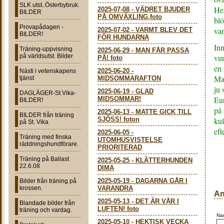
SLK utst..Österbybruk.
He
2025-07-08
-
VÄDRET BJUDER
BILDER
PÅ OMVÄXLING,foto
blö
Provapådagen -
va
2025-07-02
-
VARMT BLEV DET
BILDER!
FÖR HUNDARNA
Inn
Träning-uppvisning
2025-06-29
-
MAN FÅR PASSA
på världsutst. Bilder
vun
PÅ! foto
en 
2025-06-20
-
Násti i vetenskapens
Mat
tjänst
MIDSOMMARAFTON
ju 
2025-06-19
-
GLAD
DAGLÄGER-St.Vika-
Eur
MIDSOMMAR!
BILDER!
på 
2025-06-13
-
MATTE GICK TILL
BILDER från träning
SJÖSS! foton
kul
på St. Vika
eft
2025-06-05
-
Träning med finska
UTOMHUSVISTELSE
räddningshundförare.
PRIORITERAD
Träning på Ballast
2025-05-25
-
KLÄTTERHUNDEN
22.6.08
DIMA
2025-05-19
-
DAGARNA GÅR I
Bilder från träning på
krossen.
VARANDRA
An
2025-05-13
-
DET ÄR VÅR I
Blandade bilder från
LUFTEN! foto
träning och vardag.
Na
2025-05-10
-
HEKTISK VECKA