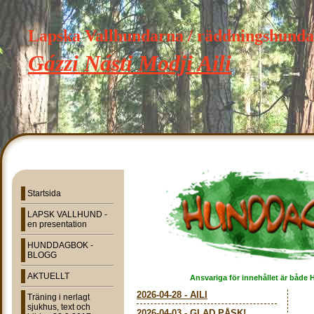
Lapska Vallhundarna / räddningshund
Gázzi Násti Modji Aili
Startsida
LAPSK VALLHUND -
en presentation
HUNDDAGBOK -
BLOGG
AKTUELLT
Ansvariga för innehållet är både 
2026-04-28
-
AILI
Träning i nerlagt
sjukhus, text och
2026-04-03
-
GLAD PÅSK!