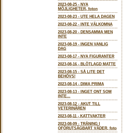
2023-08-25
-
NYA
MÖJLIGHETER, foton
2023-08-23
-
UTE HELA DAGEN
2023-08-22
-
INTE VÄLKOMNA
2023-08-20
-
DENSAMMA MEN
INTE
2023-08-19
-
INGEN VANLIG
DAG
2023-08-17
-
NYA FIGURANTER
2023-08-16
-
BLÖTLAGD MATTE
2023-08-15
-
SÅ LITE DET
BEHÖVS!
2023-08-14
-
DIMA PRIMA
2023-08-13
-
INGET ONT SOM
INTE...
2023-08-12
-
AKUT TILL
VETERINÄREN
2023-08-11
-
KATTVAKTER
2023-08-09
-
TRÄNING I
OFÖRUTSÄGBART VÄDER, foto