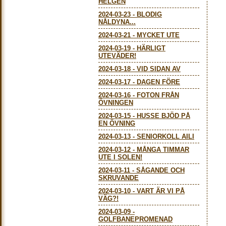
HELGEN
2024-03-23
-
BLODIG
NÅLDYNA...
2024-03-21
-
MYCKET UTE
2024-03-19
-
HÄRLIGT
UTEVÄDER!
2024-03-18
-
VID SIDAN AV
2024-03-17
-
DAGEN FÖRE
2024-03-16
-
FOTON FRÅN
ÖVNINGEN
2024-03-15
-
HUSSE BJÖD PÅ
EN ÖVNING
2024-03-13
-
SENIORKOLL AILI
2024-03-12
-
MÅNGA TIMMAR
UTE I SOLEN!
2024-03-11
-
SÅGANDE OCH
SKRUVANDE
2024-03-10
-
VART ÄR VI PÅ
VÄG?!
2024-03-09
-
GOLFBANEPROMENAD