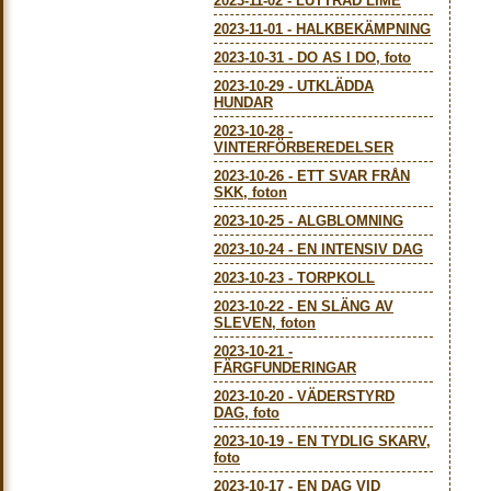
2023-11-02
-
LUTTRAD LIME
2023-11-01
-
HALKBEKÄMPNING
2023-10-31
-
DO AS I DO, foto
2023-10-29
-
UTKLÄDDA
HUNDAR
2023-10-28
-
VINTERFÖRBEREDELSER
2023-10-26
-
ETT SVAR FRÅN
SKK, foton
2023-10-25
-
ALGBLOMNING
2023-10-24
-
EN INTENSIV DAG
2023-10-23
-
TORPKOLL
2023-10-22
-
EN SLÄNG AV
SLEVEN, foton
2023-10-21
-
FÄRGFUNDERINGAR
2023-10-20
-
VÄDERSTYRD
DAG, foto
2023-10-19
-
EN TYDLIG SKARV,
foto
2023-10-17
-
EN DAG VID