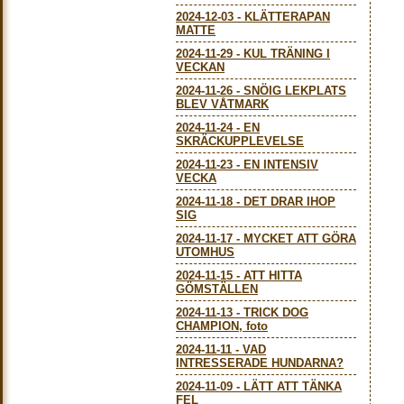
2024-12-03
-
KLÄTTERAPAN
MATTE
2024-11-29
-
KUL TRÄNING I
VECKAN
2024-11-26
-
SNÖIG LEKPLATS
BLEV VÅTMARK
2024-11-24
-
EN
SKRÄCKUPPLEVELSE
2024-11-23
-
EN INTENSIV
VECKA
2024-11-18
-
DET DRAR IHOP
SIG
2024-11-17
-
MYCKET ATT GÖRA
UTOMHUS
2024-11-15
-
ATT HITTA
GÖMSTÄLLEN
2024-11-13
-
TRICK DOG
CHAMPION, foto
2024-11-11
-
VAD
INTRESSERADE HUNDARNA?
2024-11-09
-
LÄTT ATT TÄNKA
FEL