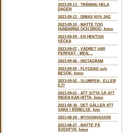
2023-09-13
-
TRÄNING HELA
DAGEN
2023-09-12
-
DIMAS NYA JAG
2023-09-10
-
MATTE TOG
HUNDARNA OCH DROG, foton
2023-09-09
-
EN HEKTISK
VECKA
2023-09-07
-
VÄDRET VAR
PERFEKT - MEN....
2023-09-06
-
INSTAGRAM
2023-09-05
-
FLYGDAG och
BESÖK, foton
2023-09-02
-
SLUMPEN - ELLER
EJ?
2023-09-01
-
ATT SITTA SÅ ATT
INGEN KAN HITTA, foton
2023-08-30
-
DET GÄLLER ATT
VARA I RÖRELSE, foto
2023-08-29
-
MYGGINVASION
2023-08-27
-
MATTE PÅ
ÄVENTYR, foton