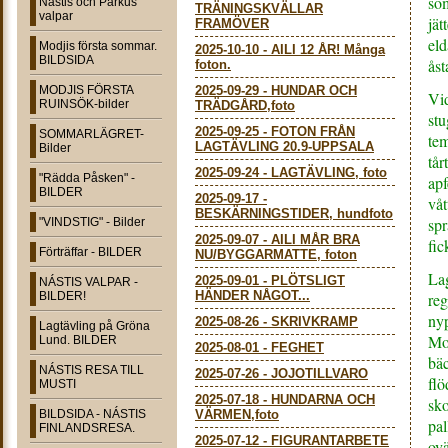
som
Nástis och Parkus
TRÄNINGSKVÄLLAR
valpar
jät
FRAMÖVER
eld
Modjis första sommar.
2025-10-10
-
AILI 12 ÅR! Många
BILDSIDA
åst
foton.
MODJIS FÖRSTA
2025-09-29
-
HUNDAR OCH
Vid
RUINSÖK-bilder
TRÄDGÅRD,foto
stu
2025-09-25
-
FOTON FRÅN
SOMMARLÄGRET-
tem
LAGTÄVLING 20.9-UPPSALA
Bilder
tår
2025-09-24
-
LAGTÄVLING, foto
"Rädda Påsken" -
apf
BILDER
2025-09-17
-
våt
BESKÄRNINGSTIDER, hundfoto
spr
"VINDSTIG" - Bilder
2025-09-07
-
AILI MÅR BRA
fic
Förträffar - BILDER
NU/BYGGARMATTE, foton
Lag
2025-09-01
-
PLÖTSLIGT
NÁSTIS VALPAR -
HÄNDER NÅGOT...
BILDER!
reg
ny
2025-08-26
-
SKRIVKRAMP
Lagtävling på Gröna
Mod
Lund. BILDER
2025-08-01
-
FEGHET
bäc
NÁSTIS RESA TILL
2025-07-26
-
JOJOTILLVARO
fl
MUSTI
2025-07-18
-
HUNDARNA OCH
sk
BILDSIDA - NÁSTIS
VÄRMEN,foto
pal
FINLANDSRESA.
2025-07-12
-
FIGURANTARBETE
ovä