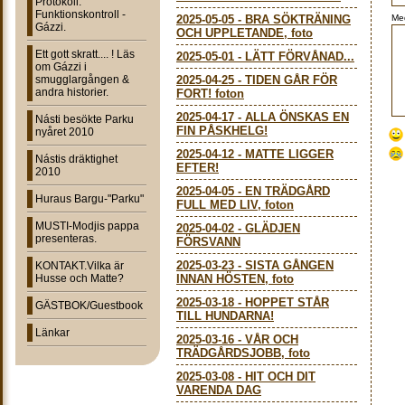
Protokoll:
Funktionskontroll -
2025-05-05
-
BRA SÖKTRÄNING
Me
Gázzi.
OCH UPPLETANDE, foto
Ett gott skratt.... ! Läs
2025-05-01
-
LÄTT FÖRVÅNAD...
om Gázzi i
smugglargången &
2025-04-25
-
TIDEN GÅR FÖR
andra historier.
FORT! foton
2025-04-17
-
ALLA ÖNSKAS EN
Násti besökte Parku
FIN PÅSKHELG!
nyåret 2010
2025-04-12
-
MATTE LIGGER
Nástis dräktighet
EFTER!
2010
2025-04-05
-
EN TRÄDGÅRD
Huraus Bargu-"Parku"
FULL MED LIV, foton
MUSTI-Modjis pappa
2025-04-02
-
GLÄDJEN
presenteras.
FÖRSVANN
2025-03-23
-
SISTA GÅNGEN
KONTAKT.Vilka är
Husse och Matte?
INNAN HÖSTEN, foto
2025-03-18
-
HOPPET STÅR
GÄSTBOK/Guestbook
TILL HUNDARNA!
Länkar
2025-03-16
-
VÅR OCH
TRÄDGÅRDSJOBB, foto
2025-03-08
-
HIT OCH DIT
VARENDA DAG