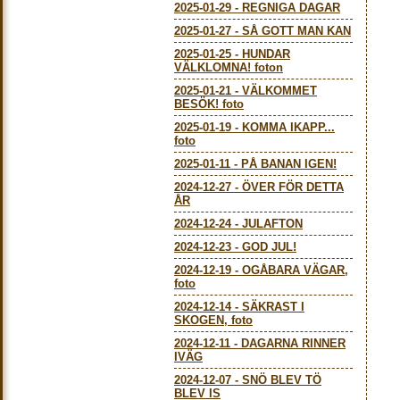
2025-01-29
-
REGNIGA DAGAR
2025-01-27
-
SÅ GOTT MAN KAN
2025-01-25
-
HUNDAR
VÄLKLOMNA! foton
2025-01-21
-
VÄLKOMMET
BESÖK! foto
2025-01-19
-
KOMMA IKAPP...
foto
2025-01-11
-
PÅ BANAN IGEN!
2024-12-27
-
ÖVER FÖR DETTA
ÅR
2024-12-24
-
JULAFTON
2024-12-23
-
GOD JUL!
2024-12-19
-
OGÅBARA VÄGAR,
foto
2024-12-14
-
SÄKRAST I
SKOGEN, foto
2024-12-11
-
DAGARNA RINNER
IVÄG
2024-12-07
-
SNÖ BLEV TÖ
BLEV IS