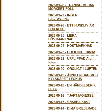
2023-09-28
-
TRÄNING MEDAN
MÖRKRET FÖLL
2023-09-27
-
INGEN
LAGTÄVLING
2023-09-26
-
ETT HUNDLIV ÄR
FÖR KORT
2023-09-25
-
MERA
HÖSTMARKNAD
2023-09-24
-
HÖSTMARKNAD
2023-09-23
-
DOCK INTE DIMA!
2023-09-21
-
URFLIPPAD AILI...,
foton
2023-09-20
-
OROLIGT I LUFTEN
2023-09-19
-
ÄNNU EN DAG MED
KYLSKÅPET I FOKUS
2023-09-18
-
EN HÄNDELSERIK
HELG
2023-09-16
-
TJAKTJAGIESSE
2023-09-15
-
SNABBA KAST
2023-09-14
-
DIMA BRILJERADE