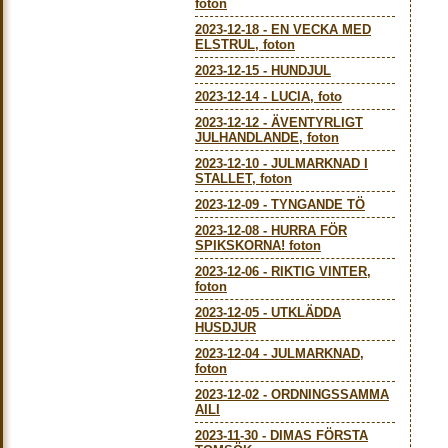
foton
2023-12-18
-
EN VECKA MED
ELSTRUL, foton
2023-12-15
-
HUNDJUL
2023-12-14
-
LUCIA, foto
2023-12-12
-
ÄVENTYRLIGT
JULHANDLANDE, foton
2023-12-10
-
JULMARKNAD I
STALLET, foton
2023-12-09
-
TYNGANDE TÖ
2023-12-08
-
HURRA FÖR
SPIKSKORNA! foton
2023-12-06
-
RIKTIG VINTER,
foton
2023-12-05
-
UTKLÄDDA
HUSDJUR
2023-12-04
-
JULMARKNAD,
foton
2023-12-02
-
ORDNINGSSAMMA
AILI
2023-11-30
-
DIMAS FÖRSTA