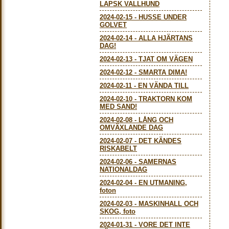
LAPSK VALLHUND
2024-02-15
-
HUSSE UNDER
GOLVET
2024-02-14
-
ALLA HJÄRTANS
DAG!
2024-02-13
-
TJAT OM VÄGEN
2024-02-12
-
SMARTA DIMA!
2024-02-11
-
EN VÄNDA TILL
2024-02-10
-
TRAKTORN KOM
MED SAND!
2024-02-08
-
LÅNG OCH
OMVÄXLANDE DAG
2024-02-07
-
DET KÄNDES
RISKABELT
2024-02-06
-
SAMERNAS
NATIONALDAG
2024-02-04
-
EN UTMANING,
foton
2024-02-03
-
MASKINHALL OCH
SKOG, foto
2024-01-31
-
VORE DET INTE