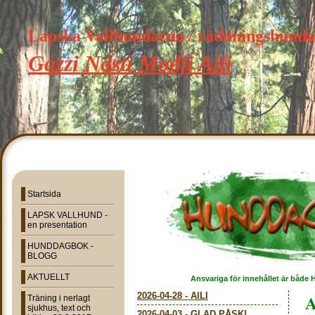
Lapska Vallhundarna / räddningshund
Gázzi Násti Modji Aili
Startsida
LAPSK VALLHUND -
en presentation
HUNDDAGBOK -
BLOGG
AKTUELLT
Ansvariga för innehållet är både 
2026-04-28
-
AILI
A
Träning i nerlagt
sjukhus, text och
2026-04-03
-
GLAD PÅSK!