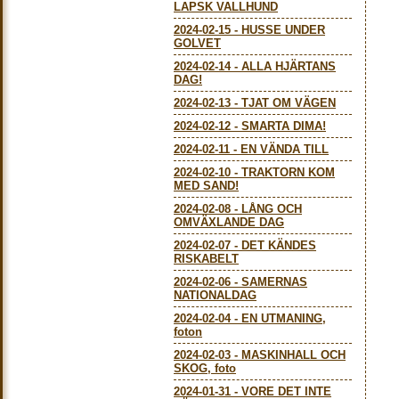
LAPSK VALLHUND
2024-02-15
-
HUSSE UNDER
GOLVET
2024-02-14
-
ALLA HJÄRTANS
DAG!
2024-02-13
-
TJAT OM VÄGEN
2024-02-12
-
SMARTA DIMA!
2024-02-11
-
EN VÄNDA TILL
2024-02-10
-
TRAKTORN KOM
MED SAND!
2024-02-08
-
LÅNG OCH
OMVÄXLANDE DAG
2024-02-07
-
DET KÄNDES
RISKABELT
2024-02-06
-
SAMERNAS
NATIONALDAG
2024-02-04
-
EN UTMANING,
foton
2024-02-03
-
MASKINHALL OCH
SKOG, foto
2024-01-31
-
VORE DET INTE