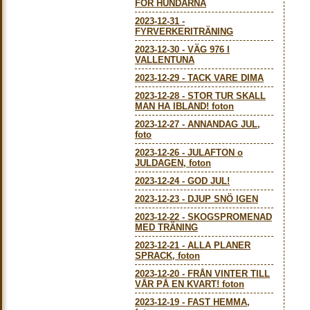
FÖR HUNDARNA
2023-12-31
-
FYRVERKERITRÄNING
2023-12-30
-
VÄG 976 I
VALLENTUNA
2023-12-29
-
TACK VARE DIMA
2023-12-28
-
STOR TUR SKALL
MAN HA IBLAND! foton
2023-12-27
-
ANNANDAG JUL,
foto
2023-12-26
-
JULAFTON o
JULDAGEN, foton
2023-12-24
-
GOD JUL!
2023-12-23
-
DJUP SNÖ IGEN
2023-12-22
-
SKOGSPROMENAD
MED TRÄNING
2023-12-21
-
ALLA PLANER
SPRACK, foton
2023-12-20
-
FRÅN VINTER TILL
VÅR PÅ EN KVART! foton
2023-12-19
-
FAST HEMMA,