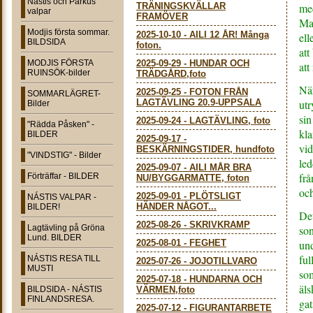
Nástis och Parkus
TRÄNINGSKVÄLLAR
med
valpar
FRAMÖVER
Mat
Modjis första sommar.
2025-10-10
-
AILI 12 ÅR! Många
ell
BILDSIDA
foton.
att
MODJIS FÖRSTA
2025-09-29
-
HUNDAR OCH
att
RUINSÖK-bilder
TRÄDGÅRD,foto
När
2025-09-25
-
FOTON FRÅN
SOMMARLÄGRET-
LAGTÄVLING 20.9-UPPSALA
utr
Bilder
sin
2025-09-24
-
LAGTÄVLING, foto
"Rädda Påsken" -
kla
BILDER
2025-09-17
-
vid
BESKÄRNINGSTIDER, hundfoto
"VINDSTIG" - Bilder
led
2025-09-07
-
AILI MÅR BRA
frå
Förträffar - BILDER
NU/BYGGARMATTE, foton
och
2025-09-01
-
PLÖTSLIGT
NÁSTIS VALPAR -
HÄNDER NÅGOT...
BILDER!
Det
2025-08-26
-
SKRIVKRAMP
Lagtävling på Gröna
son
Lund. BILDER
2025-08-01
-
FEGHET
und
ful
NÁSTIS RESA TILL
2025-07-26
-
JOJOTILLVARO
MUSTI
som
2025-07-18
-
HUNDARNA OCH
äls
BILDSIDA - NÁSTIS
VÄRMEN,foto
FINLANDSRESA.
gat
2025-07-12
-
FIGURANTARBETE