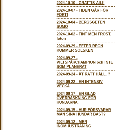
2024-10-10
-
GRATTIS AILI!
2024-10-07
-
TIDEN GÅR FÖR
FORT!
2024-10-04
-
BERGSGETEN
SUMO
2024-10-02
-
FINT MEN FROST,
foton
2024-09-29
-
EFTER REGN
KOMMER SOLSKEN
2024-09-27
-
VILTSPÅRCHAMPION och INTE
SOM PLANERAT
2024-09-24
-
ÅT RÄTT HÅLL. ?
2024-09-22
-
EN INTENSIV
VECKA
2024-09-17
-
EN GLAD
ÖVERRASKNING FÖR
HUNDARNA!
2024-09-15
-
HUR FÖRSVARAR
MAN SINA HUNDAR BÄST?
2024-09-12
-
MER
INOMHUSTRÄNING