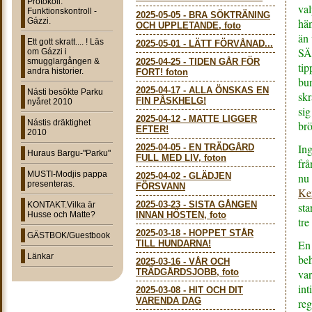
Protokoll:
val
Funktionskontroll -
2025-05-05
-
BRA SÖKTRÄNING
Gázzi.
hä
OCH UPPLETANDE, foto
än 
Ett gott skratt.... ! Läs
2025-05-01
-
LÄTT FÖRVÅNAD...
SÄ
om Gázzi i
smugglargången &
2025-04-25
-
TIDEN GÅR FÖR
tip
andra historier.
FORT! foton
bu
2025-04-17
-
ALLA ÖNSKAS EN
Násti besökte Parku
skr
FIN PÅSKHELG!
nyåret 2010
sig
2025-04-12
-
MATTE LIGGER
Nástis dräktighet
br
EFTER!
2010
Ing
2025-04-05
-
EN TRÄDGÅRD
Huraus Bargu-"Parku"
FULL MED LIV, foton
frå
MUSTI-Modjis pappa
2025-04-02
-
GLÄDJEN
nu 
presenteras.
FÖRSVANN
Ke
2025-03-23
-
SISTA GÅNGEN
KONTAKT.Vilka är
sta
Husse och Matte?
INNAN HÖSTEN, foto
tre
2025-03-18
-
HOPPET STÅR
GÄSTBOK/Guestbook
En 
TILL HUNDARNA!
Länkar
beh
2025-03-16
-
VÅR OCH
TRÄDGÅRDSJOBB, foto
var
int
2025-03-08
-
HIT OCH DIT
VARENDA DAG
reg