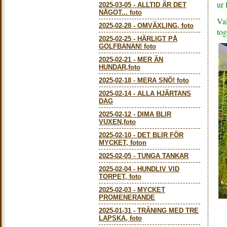
ur 
2025-03-05
-
ALLTID ÄR DET
NÅGOT... foto
Val
2025-02-28
-
OMVÄXLING, foto
to
2025-02-25
-
HÄRLIGT PÅ
GOLFBANAN! foto
2025-02-21
-
MER ÄN
HUNDAR,foto
2025-02-18
-
MERA SNÖ! foto
2025-02-14
-
ALLA HJÄRTANS
DAG
2025-02-12
-
DIMA BLIR
VUXEN,foto
2025-02-10
-
DET BLIR FÖR
MYCKET, foton
2025-02-05
-
TUNGA TANKAR
2025-02-04
-
HUNDLIV VID
TORPET, foto
2025-02-03
-
MYCKET
PROMENERANDE
2025-01-31
-
TRÄNING MED TRE
LAPSKA, foto