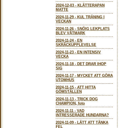
2024-12-03
-
KLÄTTERAPAN
MATTE
2024-11-29
-
KUL TRÄNING I
VECKAN
2024-11-26
-
SNÖIG LEKPLATS
BLEV VÅTMARK
2024-11-24
-
EN
SKRÄCKUPPLEVELSE
2024-11-23
-
EN INTENSIV
VECKA
2024-11-18
-
DET DRAR IHOP
SIG
2024-11-17
-
MYCKET ATT GÖRA
UTOMHUS
2024-11-15
-
ATT HITTA
GÖMSTÄLLEN
2024-11-13
-
TRICK DOG
CHAMPION, foto
2024-11-11
-
VAD
INTRESSERADE HUNDARNA?
2024-11-09
-
LÄTT ATT TÄNKA
FEL