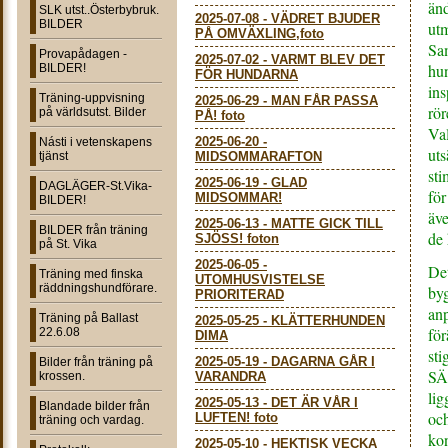
änd
SLK utst..Österbybruk.
2025-07-08
-
VÄDRET BJUDER
BILDER
utm
PÅ OMVÄXLING,foto
Sam
Provapådagen -
2025-07-02
-
VARMT BLEV DET
hun
BILDER!
FÖR HUNDARNA
ins
Träning-uppvisning
2025-06-29
-
MAN FÅR PASSA
rör
på världsutst. Bilder
PÅ! foto
Val
2025-06-20
-
Násti i vetenskapens
uts
tjänst
MIDSOMMARAFTON
sti
2025-06-19
-
GLAD
DAGLÄGER-St.Vika-
för
MIDSOMMAR!
BILDER!
äve
2025-06-13
-
MATTE GICK TILL
BILDER från träning
de 
SJÖSS! foton
på St. Vika
2025-06-05
-
Det
Träning med finska
UTOMHUSVISTELSE
räddningshundförare.
byg
PRIORITERAD
anp
Träning på Ballast
2025-05-25
-
KLÄTTERHUNDEN
för
22.6.08
DIMA
st
2025-05-19
-
DAGARNA GÅR I
Bilder från träning på
SÄ
krossen.
VARANDRA
lig
2025-05-13
-
DET ÄR VÅR I
Blandade bilder från
och
LUFTEN! foto
träning och vardag.
ko
2025-05-10
-
HEKTISK VECKA