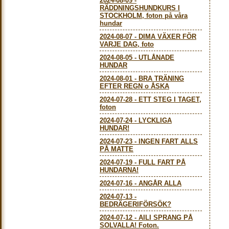
2024-08-09
-
RÄDDNINGSHUNDKURS I
STOCKHOLM, foton på våra
hundar
2024-08-07
-
DIMA VÄXER FÖR
VARJE DAG, foto
2024-08-05
-
UTLÅNADE
HUNDAR
2024-08-01
-
BRA TRÄNING
EFTER REGN o ÅSKA
2024-07-28
-
ETT STEG I TAGET,
foton
2024-07-24
-
LYCKLIGA
HUNDAR!
2024-07-23
-
INGEN FART ALLS
PÅ MATTE
2024-07-19
-
FULL FART PÅ
HUNDARNA!
2024-07-16
-
ANGÅR ALLA
2024-07-13
-
BEDRÄGERIFÖRSÖK?
2024-07-12
-
AILI SPRANG PÅ
SOLVALLA! Foton.