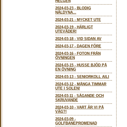
HELGEN
2024-03-23
-
BLODIG
NÅLDYNA...
2024-03-21
-
MYCKET UTE
2024-03-19
-
HÄRLIGT
UTEVÄDER!
2024-03-18
-
VID SIDAN AV
2024-03-17
-
DAGEN FÖRE
2024-03-16
-
FOTON FRÅN
ÖVNINGEN
2024-03-15
-
HUSSE BJÖD PÅ
EN ÖVNING
2024-03-13
-
SENIORKOLL AILI
2024-03-12
-
MÅNGA TIMMAR
UTE I SOLEN!
2024-03-11
-
SÅGANDE OCH
SKRUVANDE
2024-03-10
-
VART ÄR VI PÅ
VÄG?!
2024-03-09
-
GOLFBANEPROMENAD