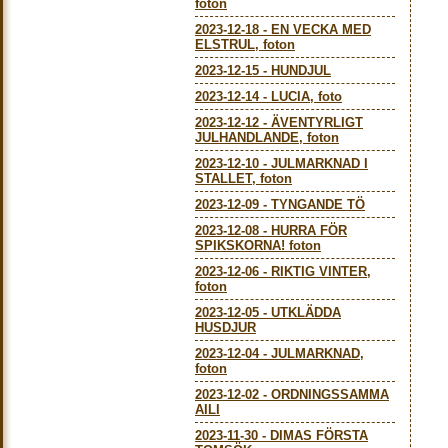
foton
2023-12-18
-
EN VECKA MED
ELSTRUL, foton
2023-12-15
-
HUNDJUL
2023-12-14
-
LUCIA, foto
2023-12-12
-
ÄVENTYRLIGT
JULHANDLANDE, foton
2023-12-10
-
JULMARKNAD I
STALLET, foton
2023-12-09
-
TYNGANDE TÖ
2023-12-08
-
HURRA FÖR
SPIKSKORNA! foton
2023-12-06
-
RIKTIG VINTER,
foton
2023-12-05
-
UTKLÄDDA
HUSDJUR
2023-12-04
-
JULMARKNAD,
foton
2023-12-02
-
ORDNINGSSAMMA
AILI
2023-11-30
-
DIMAS FÖRSTA