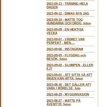
2023-09-13
-
TRÄNING HELA
DAGEN
2023-09-12
-
DIMAS NYA JAG
2023-09-10
-
MATTE TOG
HUNDARNA OCH DROG, foton
2023-09-09
-
EN HEKTISK
VECKA
2023-09-07
-
VÄDRET VAR
PERFEKT - MEN....
2023-09-06
-
INSTAGRAM
2023-09-05
-
FLYGDAG och
BESÖK, foton
2023-09-02
-
SLUMPEN - ELLER
EJ?
2023-09-01
-
ATT SITTA SÅ ATT
INGEN KAN HITTA, foton
2023-08-30
-
DET GÄLLER ATT
VARA I RÖRELSE, foto
2023-08-29
-
MYGGINVASION
2023-08-27
-
MATTE PÅ
ÄVENTYR, foton