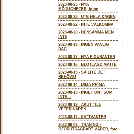
2023-08-25
-
NYA
MÖJLIGHETER, foton
2023-08-23
-
UTE HELA DAGEN
2023-08-22
-
INTE VÄLKOMNA
2023-08-20
-
DENSAMMA MEN
INTE
2023-08-19
-
INGEN VANLIG
DAG
2023-08-17
-
NYA FIGURANTER
2023-08-16
-
BLÖTLAGD MATTE
2023-08-15
-
SÅ LITE DET
BEHÖVS!
2023-08-14
-
DIMA PRIMA
2023-08-13
-
INGET ONT SOM
INTE...
2023-08-12
-
AKUT TILL
VETERINÄREN
2023-08-11
-
KATTVAKTER
2023-08-09
-
TRÄNING I
OFÖRUTSÄGBART VÄDER, foto