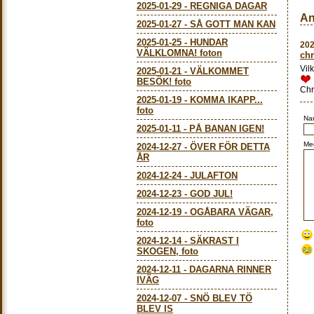
2025-01-29
-
REGNIGA DAGAR
An
2025-01-27
-
SÅ GOTT MAN KAN
2025-01-25
-
HUNDAR
202
VÄLKLOMNA! foton
ch
Vil
2025-01-21
-
VÄLKOMMET
BESÖK! foto
Chr
2025-01-19
-
KOMMA IKAPP...
foto
Na
2025-01-11
-
PÅ BANAN IGEN!
Me
2024-12-27
-
ÖVER FÖR DETTA
ÅR
2024-12-24
-
JULAFTON
2024-12-23
-
GOD JUL!
2024-12-19
-
OGÅBARA VÄGAR,
foto
2024-12-14
-
SÄKRAST I
SKOGEN, foto
2024-12-11
-
DAGARNA RINNER
IVÄG
2024-12-07
-
SNÖ BLEV TÖ
BLEV IS