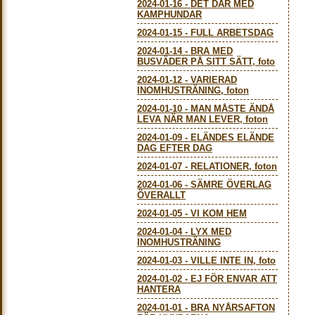
2024-01-16
-
DET DÄR MED
KAMPHUNDAR
2024-01-15
-
FULL ARBETSDAG
2024-01-14
-
BRA MED
BUSVÄDER PÅ SITT SÄTT, foto
2024-01-12
-
VARIERAD
INOMHUSTRÄNING, foton
2024-01-10
-
MAN MÅSTE ÄNDÅ
LEVA NÄR MAN LEVER, foton
2024-01-09
-
ELÄNDES ELÄNDE
DAG EFTER DAG
2024-01-07
-
RELATIONER, foton
2024-01-06
-
SÄMRE ÖVERLAG
ÖVERALLT
2024-01-05
-
VI KOM HEM
2024-01-04
-
LYX MED
INOMHUSTRÄNING
2024-01-03
-
VILLE INTE IN, foto
2024-01-02
-
EJ FÖR ENVAR ATT
HANTERA
2024-01-01
-
BRA NYÅRSAFTON