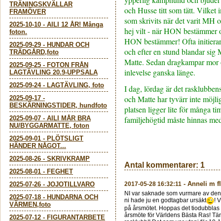
TRÄNINGSKVÄLLAR
och Husse titt som tätt. Vilket 
FRAMÖVER
som skrivits när det varit MH
2025-10-10
-
AILI 12 ÅR! Många
hej vilt - när HON bestämmer
foton.
HON bestämmer! Ofta initierar
2025-09-29
-
HUNDAR OCH
och efter en stund blandar sig M
TRÄDGÅRD,foto
Matte. Sedan dragkampar mor o
2025-09-25
-
FOTON FRÅN
inlevelse ganska länge.
LAGTÄVLING 20.9-UPPSALA
2025-09-24
-
LAGTÄVLING, foto
I dag, lördag är det rasklubben
och Matte har tyvärr inte möjlig
2025-09-17
-
BESKÄRNINGSTIDER, hundfoto
platsen ligger lite för många 
2025-09-07
-
AILI MÅR BRA
familjehögtid måste hinnas me
NU/BYGGARMATTE, foton
2025-09-01
-
PLÖTSLIGT
HÄNDER NÅGOT...
2025-08-26
-
SKRIVKRAMP
Antal kommentarer:
1
2025-08-01
-
FEGHET
-
Anneli m f
2025-07-26
-
JOJOTILLVARO
2017-05-28 16:32:11
NI var saknade som vurmare av de
2025-07-18
-
HUNDARNA OCH
ni hade ju en godtagbar ursäkt
! 
VÄRMEN,foto
på årsmötet. Hoppas det tiodubblas i 
årsmöte för Världens Bästa Ras! 
2025-07-12
-
FIGURANTARBETE