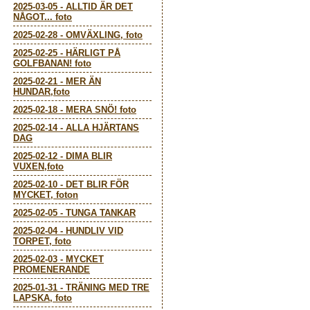
2025-03-05
-
ALLTID ÄR DET
NÅGOT... foto
2025-02-28
-
OMVÄXLING, foto
2025-02-25
-
HÄRLIGT PÅ
GOLFBANAN! foto
2025-02-21
-
MER ÄN
HUNDAR,foto
2025-02-18
-
MERA SNÖ! foto
2025-02-14
-
ALLA HJÄRTANS
DAG
2025-02-12
-
DIMA BLIR
VUXEN,foto
2025-02-10
-
DET BLIR FÖR
MYCKET, foton
2025-02-05
-
TUNGA TANKAR
2025-02-04
-
HUNDLIV VID
TORPET, foto
2025-02-03
-
MYCKET
PROMENERANDE
2025-01-31
-
TRÄNING MED TRE
LAPSKA, foto