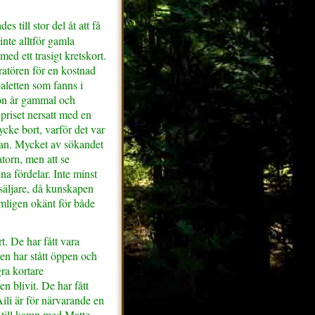
es till stor del åt att få
inte alltför gamla
ed ett trasigt kretskort.
atören för en kostnad
aletten som fanns i
ton år gammal och
 priset nersatt med en
ycke bort, varför det var
ådan. Mycket av sökandet
atorn, men att se
ina fördelar. Inte minst
säljare, då kunskapen
ämligen okänt för både
. De har fått vara
en har stått öppen och
gra kortare
n blivit. De har fått
li är för närvarande en
till kamp med Matte