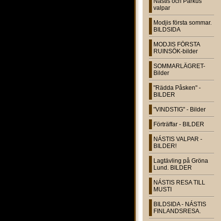
Nástis och Parkus
valpar
Modjis första sommar.
BILDSIDA
MODJIS FÖRSTA
RUINSÖK-bilder
SOMMARLÄGRET-
Bilder
"Rädda Påsken" -
BILDER
"VINDSTIG" - Bilder
Förträffar - BILDER
NÁSTIS VALPAR -
BILDER!
Lagtävling på Gröna
Lund. BILDER
NÁSTIS RESA TILL
MUSTI
BILDSIDA - NÁSTIS
FINLANDSRESA.