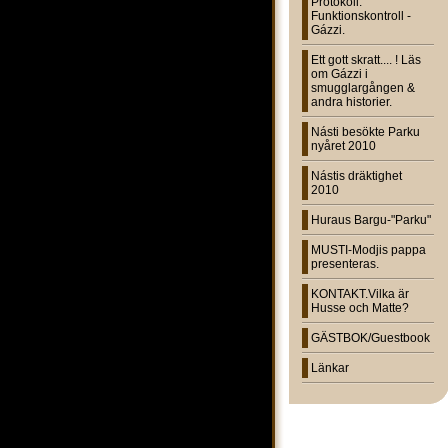
Protokoll:
Funktionskontroll -
Gázzi.
Ett gott skratt.... ! Läs
om Gázzi i
smugglargången &
andra historier.
Násti besökte Parku
nyåret 2010
Nástis dräktighet
2010
Huraus Bargu-"Parku"
MUSTI-Modjis pappa
presenteras.
KONTAKT.Vilka är
Husse och Matte?
GÄSTBOK/Guestbook
Länkar