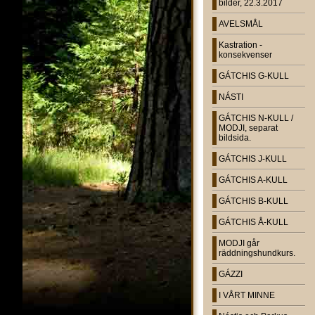
bilder, 22.3.2017
AVELSMÅL
Kastration -
konsekvenser
GÁTCHIS G-KULL
NÁSTI
GÁTCHIS N-KULL /
MODJI, separat
bildsida.
GÁTCHIS J-KULL
GÁTCHIS A-KULL
GÁTCHIS B-KULL
GÁTCHIS Å-KULL
MODJI går
räddningshundkurs.
GÁZZI
I VÅRT MINNE