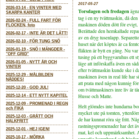
2017-05-27
2026-03-14
-
EN VINTER MED
Torsdagen och fredagen
ägnad
SKARPA KANTER
tag i en ny tvättmaskin, då den 
2026-02-24
-
FULL FART FÖR
maskinen döden dött för evigt, m
FLOCKEN, foto
Berättade den hemkallade repar
2026-02-17
-
INTE ÄR DET LÄTT!
av en dryg tusenlapp. Separetto
2026-02-10
-
FÖR TUNG SNÖ
huset när det köptes är ca fem
2026-01-19
-
SNÖ I MÄNGDER -
fläkten är bytt en gång. Nu var
"OFF GRID"
tusing på ett byggvaruhus ett st
2026-01-05
-
NYTT ÅR OCH
läge att införskaffa även en s
VINTER
efter tvättmaskin kunde ske i d
2025-12-29
-
MÅLBILDEN
maskinen även in real life har s
NÅDDES!
att prata med någon kunnig för
2025-12-20
-
GOD JUL!
om tvättmaskiners inre liv är t
Husse och Matte.
2025-12-14
-
ETT NYTT KAPITEL
2025-12-09
-
PROMENAD I REGN
Helt glömdes inte hundarna bort
och FIKA
mycket ute på tomten, ytterdörr
2025-12-03
-
GRÅTT OCH
de har kunnat röra sig fritt. Nå
HALKFRITT
rastningspromenader har det äve
2025-12-01
-
HEJ IGEN!
mat, kel och uppmärksamhet. Ai
2025-10-17
-
MÖRKA
ypperlig kamphund och bjuder 