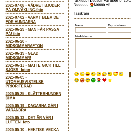
rasklubb!! Det som var utopi för 1
Nuuuuuu
köööör vi!
2025-07-08
-
VÄDRET BJUDER
PÅ OMVÄXLING,foto
Tasskram
2025-07-02
-
VARMT BLEV DET
FÖR HUNDARNA
Namn:
E-postadress:
2025-06-29
-
MAN FÅR PASSA
PÅ! foto
Meddelande:
2025-06-20
-
MIDSOMMARAFTON
2025-06-19
-
GLAD
MIDSOMMAR!
2025-06-13
-
MATTE GICK TILL
SJÖSS! foton
2025-06-05
-
UTOMHUSVISTELSE
PRIORITERAD
2025-05-25
-
KLÄTTERHUNDEN
DIMA
2025-05-19
-
DAGARNA GÅR I
VARANDRA
2025-05-13
-
DET ÄR VÅR I
LUFTEN! foto
2025-05-10
-
HEKTISK VECKA