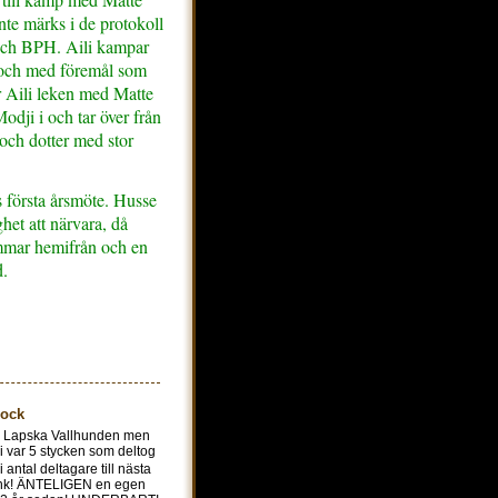
inte märks i de protokoll
 och BPH. Aili kampar
 och med föremål som
 Aili leken med Matte
odji i och tar över från
ch dotter med stor
s första årsmöte. Husse
het att närvara, då
timmar hemifrån och en
d.
lock
n Lapska Vallhunden men
Vi var 5 stycken som deltog
antal deltagare till nästa
Tänk! ÄNTELIGEN en egen