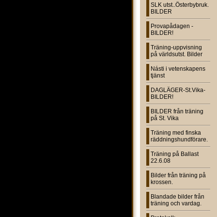
SLK utst..Österbybruk.
BILDER
Provapådagen -
BILDER!
Träning-uppvisning
på världsutst. Bilder
Násti i vetenskapens
tjänst
DAGLÄGER-St.Vika-
BILDER!
BILDER från träning
på St. Vika
Träning med finska
räddningshundförare.
Träning på Ballast
22.6.08
Bilder från träning på
krossen.
Blandade bilder från
träning och vardag.