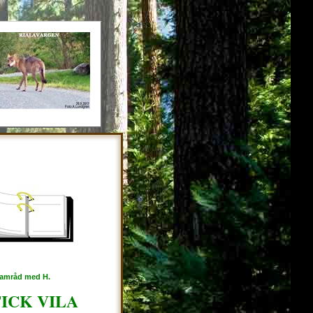
 samråd med H.
ICK VILA