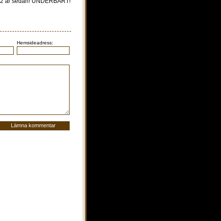
0-12 år sedan! UNDERBART!
Hemsideadress: