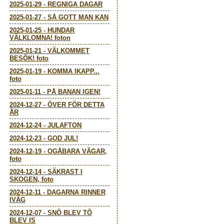
2025-01-29
-
REGNIGA DAGAR
2025-01-27
-
SÅ GOTT MAN KAN
2025-01-25
-
HUNDAR
VÄLKLOMNA! foton
2025-01-21
-
VÄLKOMMET
BESÖK! foto
2025-01-19
-
KOMMA IKAPP...
foto
2025-01-11
-
PÅ BANAN IGEN!
2024-12-27
-
ÖVER FÖR DETTA
ÅR
2024-12-24
-
JULAFTON
2024-12-23
-
GOD JUL!
2024-12-19
-
OGÅBARA VÄGAR,
foto
2024-12-14
-
SÄKRAST I
SKOGEN, foto
2024-12-11
-
DAGARNA RINNER
IVÄG
2024-12-07
-
SNÖ BLEV TÖ
BLEV IS