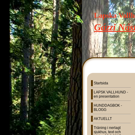
Lapska Vall
Gázzi Nást
Startsida
LAPSK VALLHUND -
en presentation
HUNDDAGBOK -
BLOGG
AKTUELLT
Träning i nerlagt
sjukhus, text och