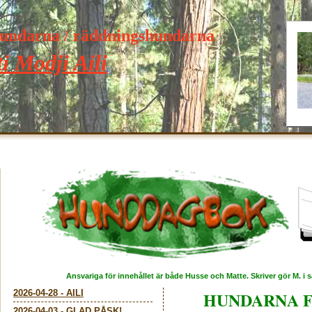
hundarna / räddningshundarna
i Modji Aili
Ansvariga för innehållet är både Husse och Matte. Skriver gör M. i
2026-04-28
-
AILI
HUNDARNA F
2026-04-03
-
GLAD PÅSK!