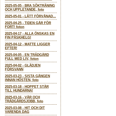
2025-05-05
-
BRA SÖKTRÄNING
OCH UPPLETANDE, foto
2025-05-01
-
LÄTT FÖRVÅNAD...
2025-04-25
-
TIDEN GÅR FÖR
FORT! foton
2025-04-17
-
ALLA ÖNSKAS EN
FIN PÅSKHELG!
2025-04-12
-
MATTE LIGGER
EFTER!
2025-04-05
-
EN TRÄDGÅRD
FULL MED LIV, foton
2025-04-02
-
GLÄDJEN
FÖRSVANN
2025-03-23
-
SISTA GÅNGEN
INNAN HÖSTEN, foto
2025-03-18
-
HOPPET STÅR
TILL HUNDARNA!
2025-03-16
-
VÅR OCH
TRÄDGÅRDSJOBB, foto
2025-03-08
-
HIT OCH DIT
VARENDA DAG