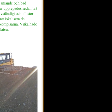
te anlände och bad
er upprepades sedan två
lvständigt och till stor
att lokalisera de
skompisarna. Vilka hade
atser.