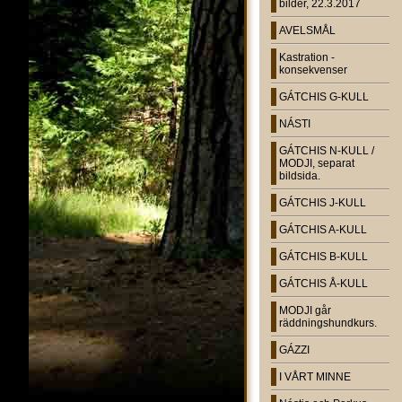
bilder, 22.3.2017
AVELSMÅL
Kastration -
konsekvenser
GÁTCHIS G-KULL
NÁSTI
GÁTCHIS N-KULL /
MODJI, separat
bildsida.
GÁTCHIS J-KULL
GÁTCHIS A-KULL
GÁTCHIS B-KULL
GÁTCHIS Å-KULL
MODJI går
räddningshundkurs.
GÁZZI
I VÅRT MINNE