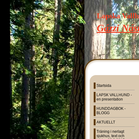
Lapska Vall
Gázzi Nást
Startsida
LAPSK VALLHUND -
en presentation
HUNDDAGBOK -
BLOGG
AKTUELLT
Träning i nerlagt
sjukhus, text och