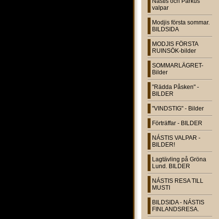
Nástis och Parkus
valpar
Modjis första sommar.
BILDSIDA
MODJIS FÖRSTA
RUINSÖK-bilder
SOMMARLÄGRET-
Bilder
"Rädda Påsken" -
BILDER
"VINDSTIG" - Bilder
Förträffar - BILDER
NÁSTIS VALPAR -
BILDER!
Lagtävling på Gröna
Lund. BILDER
NÁSTIS RESA TILL
MUSTI
BILDSIDA - NÁSTIS
FINLANDSRESA.