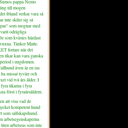
r! Sumos pappa Nemo
ling till mogen
det ibland verkar vara så
r inte skiler sig så
uppar" som mognar med
 varit odrägliga
De som kvästes hårdast
e vuxna. Tänker Matte.
ET fortare när det
ven tikar kan vara ganska
 period i ungdomen.
allhund även är en ras
ha missat tyvärr och
xet vid två års ålder. I
fyra tikarna i fyra
na först i fyraårsåldern.
n att visa vad de
 mycket kompetent hund
rt som sällskapshund,
 om arbetsegenskaperna
 liten arbetsras som inte