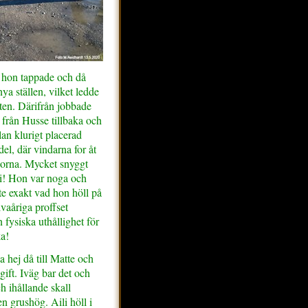
m hon tappade och då
ya ställen, vilket ledde
kten. Därifrån jobbade
t från Husse tillbaka och
lan klurigt placerad
del, där vindarna for åt
idorna. Mycket snyggt
i! Hon var noga och
ste exakt vad hon höll på
lvaåriga proffset
 fysiska uthållighet för
ka!
a hej då till Matte och
pgift. Iväg bar det och
ch ihållande skall
n grushög. Aili höll i