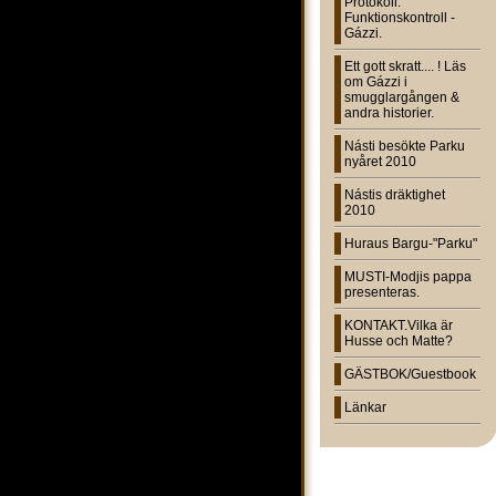
Protokoll:
Funktionskontroll -
Gázzi.
Ett gott skratt.... ! Läs
om Gázzi i
smugglargången &
andra historier.
Násti besökte Parku
nyåret 2010
Nástis dräktighet
2010
Huraus Bargu-"Parku"
MUSTI-Modjis pappa
presenteras.
KONTAKT.Vilka är
Husse och Matte?
GÄSTBOK/Guestbook
Länkar