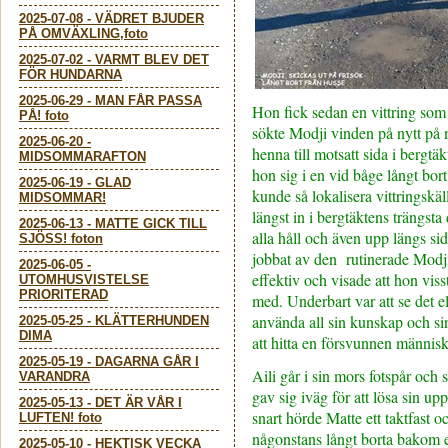
2025-07-08
-
VÄDRET BJUDER
PÅ OMVÄXLING,foto
2025-07-02
-
VARMT BLEV DET
FÖR HUNDARNA
2025-06-29
-
MAN FÅR PASSA
Hon fick sedan en vittring so
PÅ! foto
sökte Modji vinden på nytt på n
2025-06-20
-
henna till motsatt sida i bergtä
MIDSOMMARAFTON
hon sig i en vid båge långt bor
2025-06-19
-
GLAD
kunde så lokalisera vittringskäl
MIDSOMMAR!
längst in i bergtäktens trängsta 
2025-06-13
-
MATTE GICK TILL
alla håll och även upp längs s
SJÖSS! foton
jobbat av den rutinerade Modj
2025-06-05
-
effektiv och visade att hon vis
UTOMHUSVISTELSE
PRIORITERAD
med. Underbart var att se det e
använda all sin kunskap och sin
2025-05-25
-
KLÄTTERHUNDEN
DIMA
att hitta en försvunnen männis
2025-05-19
-
DAGARNA GÅR I
Aili går i sin mors fotspår och s
VARANDRA
gav sig iväg för att lösa sin up
2025-05-13
-
DET ÄR VÅR I
snart hörde Matte ett taktfast o
LUFTEN! foto
någonstans långt borta bakom e
2025-05-10
-
HEKTISK VECKA