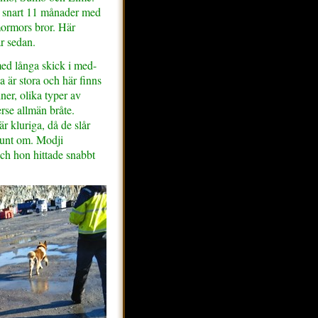
- snart 11 månader med
rmors bror. Här
år sedan.
 med långa skick i med-
 är stora och här finns
er, olika typer av
rse allmän bråte.
r kluriga, då de slår
runt om. Modji
ch hon hittade snabbt