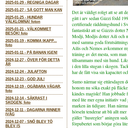
2025-01-29
-
REGNIGA DAGAR
2025-01-27
-
SÅ GOTT MAN KAN
Det är väldigt roligt att se att
2025-01-25
-
HUNDAR
gått i arv sedan Gázzi född 19
VÄLKLOMNA! foton
certifierade räddningshund i Sv
2025-01-21
-
VÄLKOMMET
fantastiskt att se Gázzis dotter
BESÖK! foto
Modji, Modjis dotter Aili och 
2025-01-19
-
KOMMA IKAPP...
med samma goda förutsättningar.
foto
Ailis och Nemos avkommor myc
2025-01-11
-
PÅ BANAN IGEN!
träning av det mesta, som man
tillsammans med sin hund. Lik
2024-12-27
-
ÖVER FÖR DETTA
ÅR
i den lilla stugan i skogen. Tac
har de fått visa sin kapacitet och
2024-12-24
-
JULAFTON
2024-12-23
-
GOD JUL!
Sumo närmar sig ettårsdagen de
2024-12-19
-
OGÅBARA VÄGAR,
honom nu söka exakt på fläcken
foto
kändes magiskt! Han jobbade fi
2024-12-14
-
SÄKRAST I
med lite mer egna initiativ vad
SKOGEN, foto
marken än tidigare. Han närmar
2024-12-11
-
DAGARNA RINNER
hörseln tenderar att bli allt me
IVÄG
gäller "husregler" aningen suddi
2024-12-07
-
SNÖ BLEV TÖ
förpubertet som börjar göra lite
BLEV IS