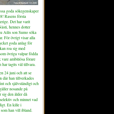
 dessa goda sökegenskaper
98! Rasens första
erige. Det har varit
 Násti, hennes dotter
nu Ailis son Sumo söka
 För övrigt visar alla
ket goda anlag för
 kan roa sig med
som övriga valpar födda
k vare ambitiösa förare
 har tagits väl tillvara.
n 24 juni och att se
 där han tillverkades
nt och självständigt och
 gäller nosande på
 sig den ålder då
r selektiv och minnet vad
gt. En kille i
 som han vill ibland.