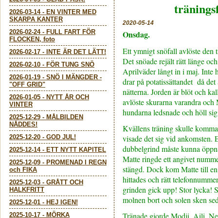
tränings
2026-03-14
-
EN VINTER MED
SKARPA KANTER
2020-05-14
2026-02-24
-
FULL FART FÖR
Onsdag.
FLOCKEN, foto
Ett ymnigt snöfall avlöste den
2026-02-17
-
INTE ÄR DET LÄTT!
Det snöade rejält rätt länge oc
2026-02-10
-
FÖR TUNG SNÖ
Aprilväder långt in i maj. Inte 
2026-01-19
-
SNÖ I MÄNGDER -
drar på potatissättandet då det
"OFF GRID"
nätterna. Jorden är blöt och ka
2026-01-05
-
NYTT ÅR OCH
avlöste skurarna varandra och 
VINTER
hundarna ledsnade och höll sig
2025-12-29
-
MÅLBILDEN
NÅDDES!
Kvällens träning skulle komma a
2025-12-20
-
GOD JUL!
visade det sig vid ankomsten. 
dubbelgrind måste kunna öppna
2025-12-14
-
ETT NYTT KAPITEL
Matte ringde ett angivet numme
2025-12-09
-
PROMENAD I REGN
stängd. Dock kom Matte till en
och FIKA
hittades och rätt telefonnumm
2025-12-03
-
GRÅTT OCH
grinden gick upp! Stor lycka! 
HALKFRITT
molnen bort och solen sken sed
2025-12-01
-
HEJ IGEN!
Tränade gjorde Modji, Aili, 
2025-10-17
-
MÖRKA