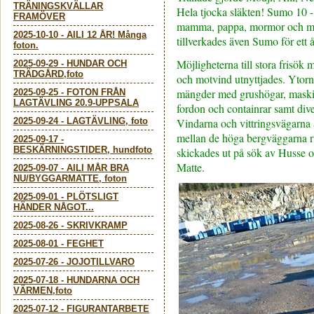
TRÄNINGSKVÄLLAR
Hela tjocka släkten! Sumo 10 
FRAMÖVER
mamma, pappa, mormor och mo
2025-10-10
-
AILI 12 ÅR! Många
tillverkades även Sumo för ett 
foton.
Möjligheterna till stora frisök
2025-09-29
-
HUNDAR OCH
TRÄDGÅRD,foto
och motvind utnyttjades. Ytorna
mängder med grushögar, maskin
2025-09-25
-
FOTON FRÅN
LAGTÄVLING 20.9-UPPSALA
fordon och containrar samt dive
2025-09-24
-
LAGTÄVLING, foto
Vindarna och vittringsvägarna ä
mellan de höga bergväggarna 
2025-09-17
-
BESKÄRNINGSTIDER, hundfoto
skickades ut på sök av Husse o
Matte.
2025-09-07
-
AILI MÅR BRA
NU/BYGGARMATTE, foton
2025-09-01
-
PLÖTSLIGT
HÄNDER NÅGOT...
2025-08-26
-
SKRIVKRAMP
2025-08-01
-
FEGHET
2025-07-26
-
JOJOTILLVARO
2025-07-18
-
HUNDARNA OCH
VÄRMEN,foto
2025-07-12
-
FIGURANTARBETE