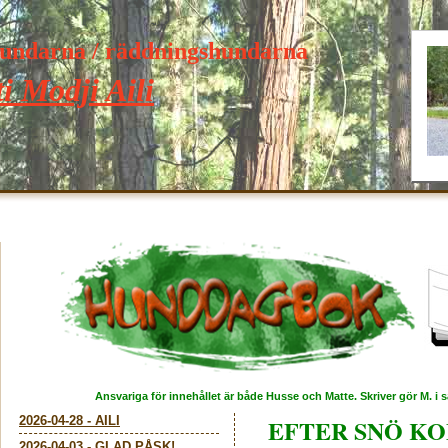
hundarna / räddningshundarna
i Modji Aili
Ansvariga för innehållet är både Husse och Matte. Skriver gör M. i
2026-04-28
-
AILI
EFTER SNÖ K
2026-04-03
-
GLAD PÅSK!