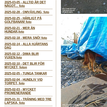
2025-03-05
-
ALLTID ÄR DET
NÅGOT... foto
2025-02-28
-
OMVÄXLING, foto
2025-02-25
-
HÄRLIGT PÅ
GOLFBANAN! foto
2025-02-21
-
MER ÄN
HUNDAR,foto
2025-02-18
-
MERA SNÖ! foto
2025-02-14
-
ALLA HJÄRTANS
DAG
2025-02-12
-
DIMA BLIR
VUXEN,foto
2025-02-10
-
DET BLIR FÖR
MYCKET, foton
2025-02-05
-
TUNGA TANKAR
2025-02-04
-
HUNDLIV VID
TORPET, foto
2025-02-03
-
MYCKET
PROMENERANDE
2025-01-31
-
TRÄNING MED TRE
LAPSKA, foto