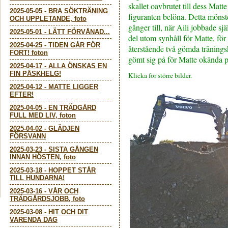
skallet oavbrutet till dess Mat
2025-05-05
-
BRA SÖKTRÄNING
figuranten belöna. Detta mönst
OCH UPPLETANDE, foto
gånger till, när Aili jobbade sjä
2025-05-01
-
LÄTT FÖRVÅNAD...
del utom synhåll för Matte, för 
2025-04-25
-
TIDEN GÅR FÖR
återstående två gömda träning
FORT! foton
gömt sig på för Matte okända pl
2025-04-17
-
ALLA ÖNSKAS EN
FIN PÅSKHELG!
Klicka för större bilder.
2025-04-12
-
MATTE LIGGER
EFTER!
2025-04-05
-
EN TRÄDGÅRD
FULL MED LIV, foton
2025-04-02
-
GLÄDJEN
FÖRSVANN
2025-03-23
-
SISTA GÅNGEN
INNAN HÖSTEN, foto
2025-03-18
-
HOPPET STÅR
TILL HUNDARNA!
2025-03-16
-
VÅR OCH
TRÄDGÅRDSJOBB, foto
2025-03-08
-
HIT OCH DIT
VARENDA DAG