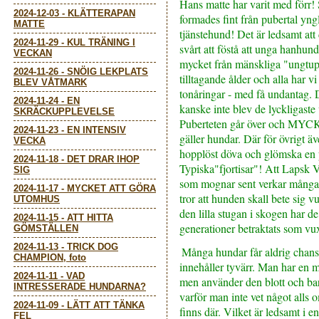
Hans matte har varit med för
2024-12-03
-
KLÄTTERAPAN
formades fint från pubertal yng
MATTE
tjänstehund! Det är ledsamt att 
2024-11-29
-
KUL TRÄNING I
svårt att föstå att unga hanhunda
VECKAN
mycket från mänskliga "ungt
2024-11-26
-
SNÖIG LEKPLATS
tilltagande ålder och alla har vi
BLEV VÅTMARK
tonåringar - med få undantag. 
2024-11-24
-
EN
kanske inte blev de lyckligast
SKRÄCKUPPLEVELSE
Puberteten går över och MYCK
2024-11-23
-
EN INTENSIV
gäller hundar. Där för övrigt ä
VECKA
hopplöst döva och glömska en
2024-11-18
-
DET DRAR IHOP
Typiska"fjortisar"! Att Lapsk V
SIG
som mognar sent verkar många 
2024-11-17
-
MYCKET ATT GÖRA
tror att hunden skall bete sig vu
UTOMHUS
den lilla stugan i skogen har de 
2024-11-15
-
ATT HITTA
generationer betraktats som vux
GÖMSTÄLLEN
2024-11-13
-
TRICK DOG
Många hundar får aldrig chanse
CHAMPION, foto
innehåller tyvärr. Man har en
2024-11-11
-
VAD
men använder den blott och ba
INTRESSERADE HUNDARNA?
varför man inte vet något alls
2024-11-09
-
LÄTT ATT TÄNKA
finns där. Vilket är ledsamt i en
FEL