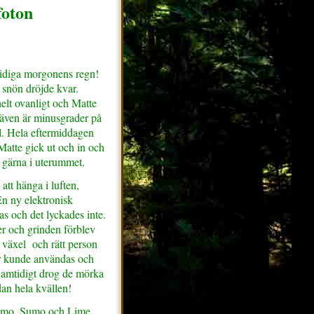
foton
 tidiga morgonens regn!
h snön dröjde kvar.
helt ovanligt och Matte
 även är minusgrader på
ll. Hela eftermiddagen
Matte gick ut och in och
 gärna i uterummet.
tt hänga i luften,
En ny elektronisk
s och det lyckades inte.
r och grinden förblev
 växel och rätt person
er kunde användas och
Samtidigt drog de mörka
an hela kvällen!
Nemo, Sumo och Lime.