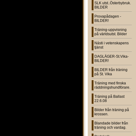
SLK utst..Österbybruk.
BILDER
Provapådagen -
BILDER!
Träning-uppvisning
på världsutst. Bilder
Násti i vetenskapens
tjänst
DAGLÄGER-St.Vika-
BILDER!
BILDER från träning
på St. Vika
Träning med finska
räddningshundförare.
Träning på Ballast
22.6.08
Bilder från träning på
krossen.
Blandade bilder från
träning och vardag.