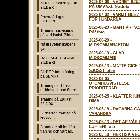
2025-07-08
-
VÄDRET BJU
SLK utst..Österbybruk.
PÅ OMVÄXLING,foto
BILDER
2025-07-02
-
VARMT BLEV
Provapådagen -
FÖR HUNDARNA
BILDER!
2025-06-29
-
MAN FÅR PA
Träning-uppvisning
PÅ! foto
på världsutst. Bilder
2025-06-20
-
Násti i vetenskapens
MIDSOMMARAFTON
tjänst
2025-06-19
-
GLAD
MIDSOMMAR!
DAGLÄGER-St.Vika-
BILDER!
2025-06-13
-
MATTE GICK 
SJÖSS! foton
BILDER från träning
på St. Vika
2025-06-05
-
UTOMHUSVISTELSE
Träning med finska
PRIORITERAD
räddningshundförare.
2025-05-25
-
KLÄTTERHU
Träning på Ballast
DIMA
22.6.08
2025-05-19
-
DAGARNA GÅ
Bilder från träning på
VARANDRA
krossen.
2025-05-13
-
DET ÄR VÅR I
LUFTEN! foto
Blandade bilder från
träning och vardag.
2025-05-10
-
HEKTISK VE