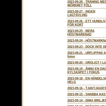
2023-09-28
-
TRÄNING ME
MÖRKRET FÖLL
2023-09-27
-
INGEN
LAGTÄVLING
2023-09-26
-
ETT HUNDLIV
FÖR KORT
2023-09-25
-
MERA
HÖSTMARKNAD
2023-09-24
-
HÖSTMARKN
2023-09-23
-
DOCK INTE D
2023-09-21
-
URFLIPPAD AIL
foton
2023-09-20
-
OROLIGT I L
2023-09-19
-
ÄNNU EN DA
KYLSKÅPET I FOKUS
2023-09-18
-
EN HÄNDELS
HELG
2023-09-16
-
TJAKTJAGIE
2023-09-15
-
SNABBA KAS
2023-09-14
-
DIMA BRILJ