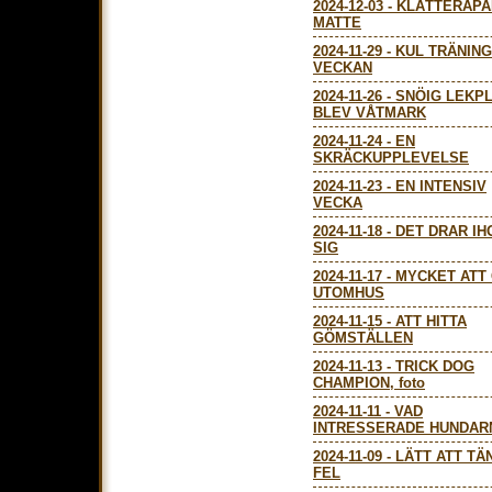
2024-12-03
-
KLÄTTERAPA
MATTE
2024-11-29
-
KUL TRÄNING
VECKAN
2024-11-26
-
SNÖIG LEKP
BLEV VÅTMARK
2024-11-24
-
EN
SKRÄCKUPPLEVELSE
2024-11-23
-
EN INTENSIV
VECKA
2024-11-18
-
DET DRAR IH
SIG
2024-11-17
-
MYCKET ATT
UTOMHUS
2024-11-15
-
ATT HITTA
GÖMSTÄLLEN
2024-11-13
-
TRICK DOG
CHAMPION, foto
2024-11-11
-
VAD
INTRESSERADE HUNDAR
2024-11-09
-
LÄTT ATT TÄ
FEL