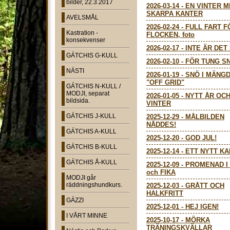
bilder, 22.3.2017
2026-03-14
-
EN VINTER 
SKARPA KANTER
AVELSMÅL
2026-02-24
-
FULL FART F
Kastration -
FLOCKEN, foto
konsekvenser
2026-02-17
-
INTE ÄR DET 
GÁTCHIS G-KULL
2026-02-10
-
FÖR TUNG S
NÁSTI
2026-01-19
-
SNÖ I MÄNGD
"OFF GRID"
GÁTCHIS N-KULL /
MODJI, separat
2026-01-05
-
NYTT ÅR OC
bildsida.
VINTER
GÁTCHIS J-KULL
2025-12-29
-
MÅLBILDEN
NÅDDES!
GÁTCHIS A-KULL
2025-12-20
-
GOD JUL!
GÁTCHIS B-KULL
2025-12-14
-
ETT NYTT KA
GÁTCHIS Å-KULL
2025-12-09
-
PROMENAD I
och FIKA
MODJI går
räddningshundkurs.
2025-12-03
-
GRÅTT OCH
HALKFRITT
GÁZZI
2025-12-01
-
HEJ IGEN!
I VÅRT MINNE
2025-10-17
-
MÖRKA
TRÄNINGSKVÄLLAR