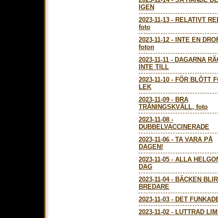
IGEN
2023-11-13
-
RELATIVT RE
foto
2023-11-12
-
INTE EN DRO
foton
2023-11-11
-
DAGARNA RÄ
INTE TILL
2023-11-10
-
FÖR BLÖTT 
LEK
2023-11-09
-
BRA
TRÄNINGSKVÄLL, foto
2023-11-08
-
DUBBELVACCINERADE
2023-11-06
-
TA VARA PÅ
DAGEN!
2023-11-05
-
ALLA HELGO
DAG
2023-11-04
-
BÄCKEN BLIR
BREDARE
2023-11-03
-
DET FUNKAD
2023-11-02
-
LUTTRAD LIM