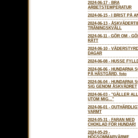
2024-06-17
-
BRA
ARBETSTEMPERATUR
2024-06-15
-
I BRIST PÅ A
2024-06-13
-
ÅSKVÄDERTI
TRÄNINGSKVÄLL
2024-06-11
-
GÖR OM - GÖ
RÄTT
2024-06-10
-
VÄDERSTYR
DAGAR
2024-06-08
-
HUSSE FYLL
2024-06-06
-
HUNDARNA S
PÅ HÄSTGÅRD, foto
2024-06-04
-
HUNDARNA S
SIG GENOM ÅSKVÄDRET
2024-06-03
-
"GÄLLER ALL
UTOM MIG..."
2024-06-01
-
OUTHÄRDLIG
VARMT
2024-05-31
-
FARAN MED
CHOKLAD FÖR HUNDAR!
2024-05-29
-
HÖGSOMMARVÄRME