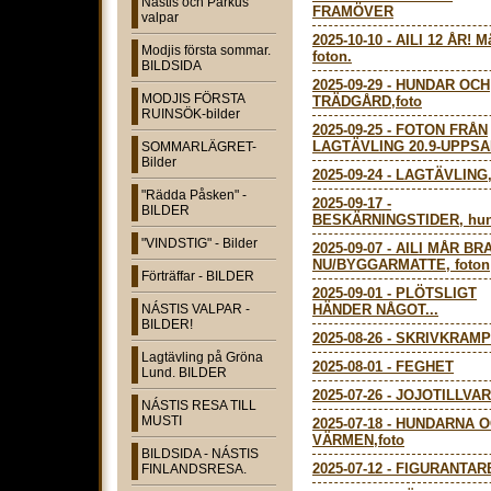
Nástis och Parkus
FRAMÖVER
valpar
2025-10-10
-
AILI 12 ÅR! 
Modjis första sommar.
foton.
BILDSIDA
2025-09-29
-
HUNDAR OCH
MODJIS FÖRSTA
TRÄDGÅRD,foto
RUINSÖK-bilder
2025-09-25
-
FOTON FRÅN
LAGTÄVLING 20.9-UPPS
SOMMARLÄGRET-
Bilder
2025-09-24
-
LAGTÄVLING, 
"Rädda Påsken" -
2025-09-17
-
BILDER
BESKÄRNINGSTIDER, hun
"VINDSTIG" - Bilder
2025-09-07
-
AILI MÅR BR
NU/BYGGARMATTE, foton
Förträffar - BILDER
2025-09-01
-
PLÖTSLIGT
NÁSTIS VALPAR -
HÄNDER NÅGOT...
BILDER!
2025-08-26
-
SKRIVKRAMP
Lagtävling på Gröna
2025-08-01
-
FEGHET
Lund. BILDER
2025-07-26
-
JOJOTILLVA
NÁSTIS RESA TILL
MUSTI
2025-07-18
-
HUNDARNA O
VÄRMEN,foto
BILDSIDA - NÁSTIS
2025-07-12
-
FIGURANTAR
FINLANDSRESA.