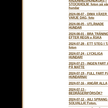
RÄDDNINGSHUNDKURS I
STOCKHOLM, foton på vå
hundar
2024-08-07
-
DIMA VÄXER
VARJE DAG, foto
2024-08-05
-
UTLÅNADE
HUNDAR
2024-08-01
-
BRA TRÄNIN
EFTER REGN o ÅSKA
2024-07-28
-
ETT STEG I T
foton
2024-07-24
-
LYCKLIGA
HUNDAR!
2024-07-23
-
INGEN FART 
PÅ MATTE
2024-07-19
-
FULL FART P
HUNDARNA!
2024-07-16
-
ANGÅR ALLA
2024-07-13
-
BEDRÄGERIFÖRSÖK?
2024-07-12
-
AILI SPRANG
SOLVALLA! Foton.