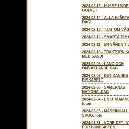
2024-02-15
-
HUSSE UNDE
GOLVET
2024-02-14
-
ALLA HJÄRT
DAG!
2024-02-13
-
TJAT OM VÄ
2024-02-12
-
SMARTA DIM
2024-02-11
-
EN VÄNDA TI
2024-02-10
-
TRAKTORN 
MED SAND!
2024-02-08
-
LÅNG OCH
OMVÄXLANDE DAG
2024-02-07
-
DET KÄNDES
RISKABELT
2024-02-06
-
SAMERNAS
NATIONALDAG
2024-02-04
-
EN UTMANIN
foton
2024-02-03
-
MASKINHALL
SKOG, foto
2024-01-31
-
VORE DET IN
FÖR HUNDSKITEN...