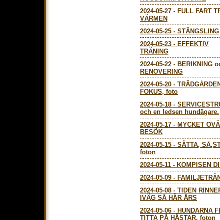
2024-05-27
-
FULL FART T
VÄRMEN
2024-05-25
-
STÄNGSLING
2024-05-23
-
EFFEKTIV
TRÄNING
2024-05-22
-
BERIKNING o
RENOVERING
2024-05-20
-
TRÄDGÅRDEN
FOKUS, foto
2024-05-18
-
SERVICESTR
och en ledsen hundägare.
2024-05-17
-
MYCKET OVÄ
BESÖK
2024-05-15
-
SÄTTA, SÅ,S
foton
2024-05-11
-
KOMPISEN D
2024-05-09
-
FAMILJETRÄ
2024-05-08
-
TIDEN RINNE
IVÄG SÅ HÄR ÅRS
2024-05-06
-
HUNDARNA F
TITTA PÅ HÄSTAR, foton