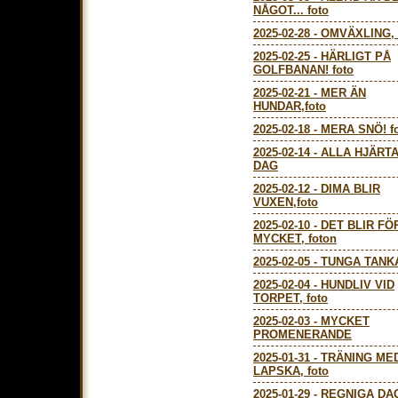
NÅGOT... foto
2025-02-28
-
OMVÄXLING, 
2025-02-25
-
HÄRLIGT PÅ
GOLFBANAN! foto
2025-02-21
-
MER ÄN
HUNDAR,foto
2025-02-18
-
MERA SNÖ! f
2025-02-14
-
ALLA HJÄRT
DAG
2025-02-12
-
DIMA BLIR
VUXEN,foto
2025-02-10
-
DET BLIR FÖ
MYCKET, foton
2025-02-05
-
TUNGA TANK
2025-02-04
-
HUNDLIV VID
TORPET, foto
2025-02-03
-
MYCKET
PROMENERANDE
2025-01-31
-
TRÄNING ME
LAPSKA, foto
2025-01-29
-
REGNIGA DA