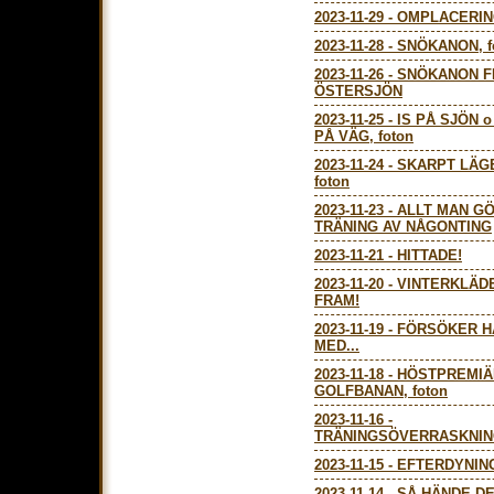
2023-11-29
-
OMPLACERI
2023-11-28
-
SNÖKANON, f
2023-11-26
-
SNÖKANON F
ÖSTERSJÖN
2023-11-25
-
IS PÅ SJÖN 
PÅ VÄG, foton
2023-11-24
-
SKARPT LÄG
foton
2023-11-23
-
ALLT MAN GÖ
TRÄNING AV NÅGONTING
2023-11-21
-
HITTADE!
2023-11-20
-
VINTERKLÄD
FRAM!
2023-11-19
-
FÖRSÖKER H
MED...
2023-11-18
-
HÖSTPREMIÄ
GOLFBANAN, foton
2023-11-16
-
TRÄNINGSÖVERRASKNI
2023-11-15
-
EFTERDYNIN
2023-11-14
-
SÅ HÄNDE D