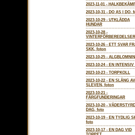
2023-11-01
-
HALKBEKÄMP
2023-10-31
-
DO AS I DO, f
2023-10-29
-
UTKLÄDDA
HUNDAR
2023-10-28
-
VINTERFÖRBEREDELSE
2023-10-26
-
ETT SVAR F
SKK, foton
2023-10-25
-
ALGBLOMNI
2023-10-24
-
EN INTENSIV
2023-10-23
-
TORPKOLL
2023-10-22
-
EN SLÄNG A
SLEVEN, foton
2023-10-21
-
FÄRGFUNDERINGAR
2023-10-20
-
VÄDERSTYR
DAG, foto
2023-10-19
-
EN TYDLIG S
foto
2023-10-17
-
EN DAG VID
TORPET