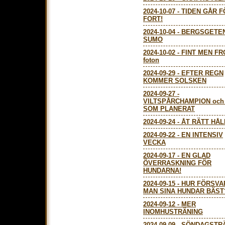
2024-10-07
-
TIDEN GÅR F
FORT!
2024-10-04
-
BERGSGETE
SUMO
2024-10-02
-
FINT MEN FR
foton
2024-09-29
-
EFTER REGN
KOMMER SOLSKEN
2024-09-27
-
VILTSPÅRCHAMPION och
SOM PLANERAT
2024-09-24
-
ÅT RÄTT HÅL
2024-09-22
-
EN INTENSIV
VECKA
2024-09-17
-
EN GLAD
ÖVERRASKNING FÖR
HUNDARNA!
2024-09-15
-
HUR FÖRSVA
MAN SINA HUNDAR BÄST
2024-09-12
-
MER
INOMHUSTRÄNING
2024-09-09
-
SÖNDAGSTR