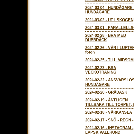
2024-03-04
-
HUNDÄGARE
HUNDÄGARE
2024-03-02
-
UT I SKOGEN,
2024-03-01
-
PARALLELLS
2024-02-28
-
BRA MED
DUBBDÄCK
2024-02-26
-
VÅR I LUFTEN
foton
2024-02-25
-
TILL MIDSO
2024-02-23
-
BRA
VECKOTRÄNING
2024-02-22
-
ANSVARSLÖ
HUNDÄGARE
2024-02-20
-
GRÅDASK
2024-02-19
-
ÄNTLIGEN
TILLBAKA TILL TORPET, 
2024-02-18
-
VÅRKÄNSLA
2024-02-17
-
SNÖ - REGN 
2024-02-16
-
INSTAGRAM -
LAPSK VALLHUND