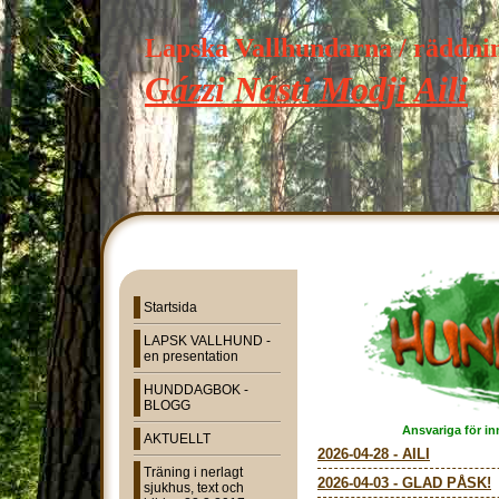
Lapska Vallhundarna / räddn
Gázzi Násti Modji Aili
Startsida
LAPSK VALLHUND -
en presentation
HUNDDAGBOK -
BLOGG
Ansvariga för in
AKTUELLT
2026-04-28
-
AILI
Träning i nerlagt
2026-04-03
-
GLAD PÅSK!
sjukhus, text och