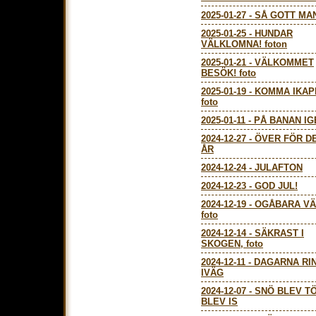
2025-01-27
-
SÅ GOTT MA
2025-01-25
-
HUNDAR
VÄLKLOMNA! foton
2025-01-21
-
VÄLKOMMET
BESÖK! foto
2025-01-19
-
KOMMA IKAPP
foto
2025-01-11
-
PÅ BANAN IG
2024-12-27
-
ÖVER FÖR D
ÅR
2024-12-24
-
JULAFTON
2024-12-23
-
GOD JUL!
2024-12-19
-
OGÅBARA VÄ
foto
2024-12-14
-
SÄKRAST I
SKOGEN, foto
2024-12-11
-
DAGARNA RI
IVÄG
2024-12-07
-
SNÖ BLEV T
BLEV IS