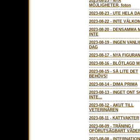
2023-08-25
-
NYA
MÖJLIGHETER, foton
2023-08-23
-
UTE HELA D
2023-08-22
-
INTE VÄLKO
2023-08-20
-
DENSAMMA 
INTE
2023-08-19
-
INGEN VANLI
DAG
2023-08-17
-
NYA FIGURA
2023-08-16
-
BLÖTLAGD M
2023-08-15
-
SÅ LITE DET
BEHÖVS!
2023-08-14
-
DIMA PRIMA
2023-08-13
-
INGET ONT 
INTE...
2023-08-12
-
AKUT TILL
VETERINÄREN
2023-08-11
-
KATTVAKTER
2023-08-09
-
TRÄNING I
OFÖRUTSÄGBART VÄDER,
2023-08-08
-
INTERNATIO