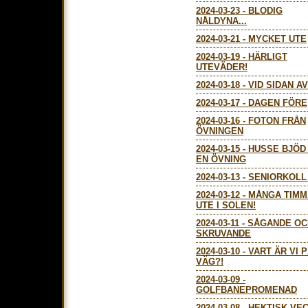
2024-03-23
-
BLODIG
NÅLDYNA...
2024-03-21
-
MYCKET UTE
2024-03-19
-
HÄRLIGT
UTEVÄDER!
2024-03-18
-
VID SIDAN AV
2024-03-17
-
DAGEN FÖRE
2024-03-16
-
FOTON FRÅN
ÖVNINGEN
2024-03-15
-
HUSSE BJÖD
EN ÖVNING
2024-03-13
-
SENIORKOLL 
2024-03-12
-
MÅNGA TIMM
UTE I SOLEN!
2024-03-11
-
SÅGANDE OC
SKRUVANDE
2024-03-10
-
VART ÄR VI 
VÄG?!
2024-03-09
-
GOLFBANEPROMENAD
2024-03-08
-
HEKTISK VEC