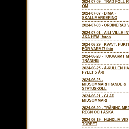
2024-07-09
-
TRÄD FÖLL 
OM
2024-07-07
-
DIMA -
SKALLMARKERING
2024-07-03
-
ORDINERAD 
2024-07-01
-
AILI VILLE I
ÅKA HEM, foton
2024-06-29
-
KVAVT, FUKTI
FÖR VARMT! foto
2024-06-28
-
TOKVARMT 
TRÄNING
2024-06-25
-
Å-KULLEN H
FYLLT 5 ÅR!
2024-06-23
-
MIDSOMMARFIRANDE &
STATUSKOLL
2024-06-21
-
GLAD
MIDSOMMAR!
2024-06-20
-
TRÄNING ME
REGN OCH ÅSKA
2024-06-19
-
HUNDLIV VID
TORPET