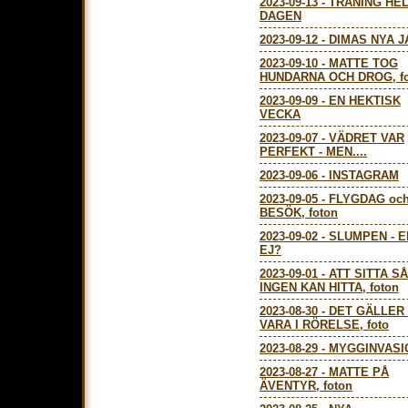
2023-09-13
-
TRÄNING HE
DAGEN
2023-09-12
-
DIMAS NYA J
2023-09-10
-
MATTE TOG
HUNDARNA OCH DROG, fo
2023-09-09
-
EN HEKTISK
VECKA
2023-09-07
-
VÄDRET VAR
PERFEKT - MEN....
2023-09-06
-
INSTAGRAM
2023-09-05
-
FLYGDAG oc
BESÖK, foton
2023-09-02
-
SLUMPEN - 
EJ?
2023-09-01
-
ATT SITTA SÅ
INGEN KAN HITTA, foton
2023-08-30
-
DET GÄLLER
VARA I RÖRELSE, foto
2023-08-29
-
MYGGINVASI
2023-08-27
-
MATTE PÅ
ÄVENTYR, foton