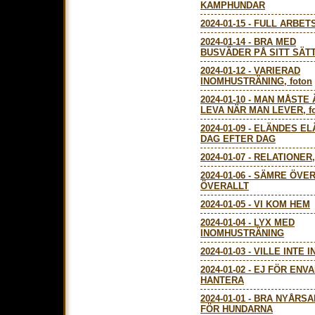
KAMPHUNDAR
2024-01-15
-
FULL ARBET
2024-01-14
-
BRA MED
BUSVÄDER PÅ SITT SÄTT,
2024-01-12
-
VARIERAD
INOMHUSTRÄNING, foton
2024-01-10
-
MAN MÅSTE 
LEVA NÄR MAN LEVER, f
2024-01-09
-
ELÄNDES EL
DAG EFTER DAG
2024-01-07
-
RELATIONER, 
2024-01-06
-
SÄMRE ÖVE
ÖVERALLT
2024-01-05
-
VI KOM HEM
2024-01-04
-
LYX MED
INOMHUSTRÄNING
2024-01-03
-
VILLE INTE IN
2024-01-02
-
EJ FÖR ENVA
HANTERA
2024-01-01
-
BRA NYÅRSA
FÖR HUNDARNA