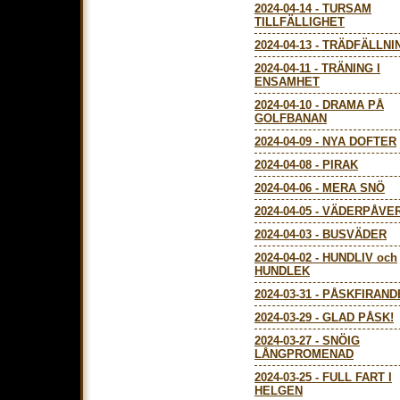
2024-04-14
-
TURSAM
TILLFÄLLIGHET
2024-04-13
-
TRÄDFÄLLNI
2024-04-11
-
TRÄNING I
ENSAMHET
2024-04-10
-
DRAMA PÅ
GOLFBANAN
2024-04-09
-
NYA DOFTER
2024-04-08
-
PIRAK
2024-04-06
-
MERA SNÖ
2024-04-05
-
VÄDERPÅVE
2024-04-03
-
BUSVÄDER
2024-04-02
-
HUNDLIV och
HUNDLEK
2024-03-31
-
PÅSKFIRAND
2024-03-29
-
GLAD PÅSK!
2024-03-27
-
SNÖIG
LÅNGPROMENAD
2024-03-25
-
FULL FART I
HELGEN