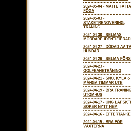
2024-05-04
-
MATTE FATT
FÖGA
2024-05-03
-
STAKETRENOVERING,
TRÄNING
2024-04-30
-
SELMAS
MÖRDARE IDENTIFIERAD
2024-04-27
-
DÖDAD AV T
HUNDAR
2024-04-26
-
SELMA FÖRS
2024-04-23
-
GOLFBANETRÄNING
2024-04-21
-
SNÖ, KYLA o
MÅNGA TIMMAR UTE
2024-04-19
-
BRA TRÄNIN
UTOMHUS
2024-04-17
-
UNG LAPSKT
SÖKER NYTT HEM
2024-04-16
-
EFTERTANKE
2024-04-15
-
BRA FÖR
VÄXTERNA