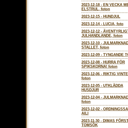
2023-12-18
-
EN VECKA M
ELSTRUL, foton
2023-12-15
-
HUNDJUL
2023-12-14
-
LUCIA, foto
2023-12-12
-
ÄVENTYRLIG
JULHANDLANDE, foton
2023-12-10
-
JULMARKNAD
STALLET, foton
2023-12-09
-
TYNGANDE T
2023-12-08
-
HURRA FÖR
SPIKSKORNA! foton
2023-12-06
-
RIKTIG VINTE
foton
2023-12-05
-
UTKLÄDDA
HUSDJUR
2023-12-04
-
JULMARKNAD
foton
2023-12-02
-
ORDNINGSS
AILI
2023-11-30
-
DIMAS FÖRS
TOMSÖK