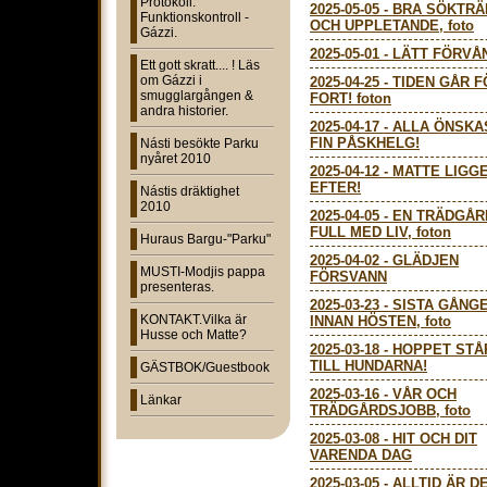
Protokoll:
2025-05-05
-
BRA SÖKTRÄ
Funktionskontroll -
OCH UPPLETANDE, foto
Gázzi.
2025-05-01
-
LÄTT FÖRVÅN
Ett gott skratt.... ! Läs
om Gázzi i
2025-04-25
-
TIDEN GÅR F
smugglargången &
FORT! foton
andra historier.
2025-04-17
-
ALLA ÖNSKA
FIN PÅSKHELG!
Násti besökte Parku
nyåret 2010
2025-04-12
-
MATTE LIGG
EFTER!
Nástis dräktighet
2010
2025-04-05
-
EN TRÄDGÅR
FULL MED LIV, foton
Huraus Bargu-"Parku"
2025-04-02
-
GLÄDJEN
MUSTI-Modjis pappa
FÖRSVANN
presenteras.
2025-03-23
-
SISTA GÅNG
KONTAKT.Vilka är
INNAN HÖSTEN, foto
Husse och Matte?
2025-03-18
-
HOPPET STÅ
TILL HUNDARNA!
GÄSTBOK/Guestbook
2025-03-16
-
VÅR OCH
Länkar
TRÄDGÅRDSJOBB, foto
2025-03-08
-
HIT OCH DIT
VARENDA DAG
2025-03-05
-
ALLTID ÄR D