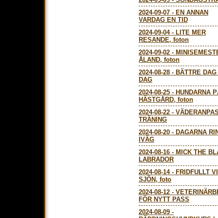
2024-09-07
-
EN ANNAN
VARDAG EN TID
2024-09-04
-
LITE MER
RESANDE, foton
2024-09-02
-
MINISEMEST
ÅLAND, foton
2024-08-28
-
BÄTTRE DAG
DAG
2024-08-25
-
HUNDARNA P
HÄSTGÅRD, foton
2024-08-22
-
VÄDERANPA
TRÄNING
2024-08-20
-
DAGARNA RI
IVÄG
2024-08-16
-
MICK THE B
LABRADOR
2024-08-14
-
FRIDFULLT V
SJÖN, foto
2024-08-12
-
VETERINÄRB
FÖR NYTT PASS
2024-08-09
-