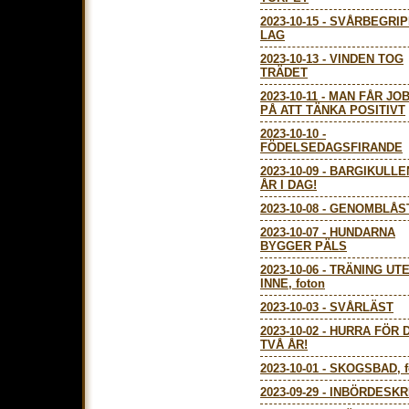
2023-10-15
-
SVÅRBEGRIP
LAG
2023-10-13
-
VINDEN TOG
TRÄDET
2023-10-11
-
MAN FÅR JO
PÅ ATT TÄNKA POSITIVT
2023-10-10
-
FÖDELSEDAGSFIRANDE
2023-10-09
-
BARGIKULLE
ÅR I DAG!
2023-10-08
-
GENOMBLÅST
2023-10-07
-
HUNDARNA
BYGGER PÄLS
2023-10-06
-
TRÄNING UT
INNE, foton
2023-10-03
-
SVÅRLÄST
2023-10-02
-
HURRA FÖR 
TVÅ ÅR!
2023-10-01
-
SKOGSBAD, f
2023-09-29
-
INBÖRDESKR