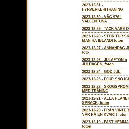
2023-12-31
-
FYRVERKERITRÄNING
2023-12-30
-
VÄG 976 I
VALLENTUNA
2023-12-29
-
TACK VARE D
2023-12-28
-
STOR TUR S
MAN HA IBLAND! foton
2023-12-27
-
ANNANDAG J
foto
2023-12-26
-
JULAFTON o
JULDAGEN, foton
2023-12-24
-
GOD JUL!
2023-12-23
-
DJUP SNÖ IG
2023-12-22
-
SKOGSPROM
MED TRÄNING
2023-12-21
-
ALLA PLANE
SPRACK, foton
2023-12-20
-
FRÅN VINTER
VÅR PÅ EN KVART! foton
2023-12-19
-
FAST HEMMA
foton