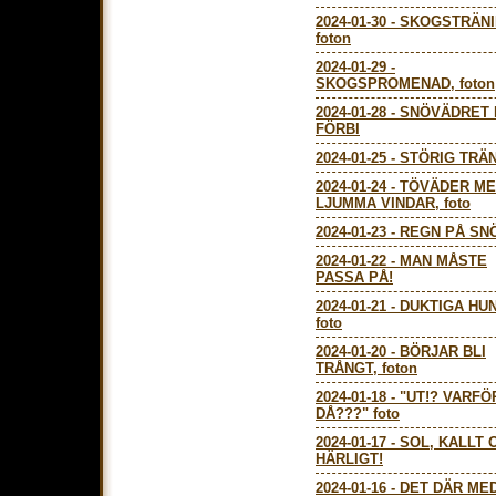
2024-01-30
-
SKOGSTRÄNI
foton
2024-01-29
-
SKOGSPROMENAD, foton
2024-01-28
-
SNÖVÄDRET
FÖRBI
2024-01-25
-
STÖRIG TRÄ
2024-01-24
-
TÖVÄDER M
LJUMMA VINDAR, foto
2024-01-23
-
REGN PÅ SNÖ
2024-01-22
-
MAN MÅSTE
PASSA PÅ!
2024-01-21
-
DUKTIGA HU
foto
2024-01-20
-
BÖRJAR BLI
TRÅNGT, foton
2024-01-18
-
"UT!? VARFÖ
DÅ???" foto
2024-01-17
-
SOL, KALLT 
HÄRLIGT!
2024-01-16
-
DET DÄR ME