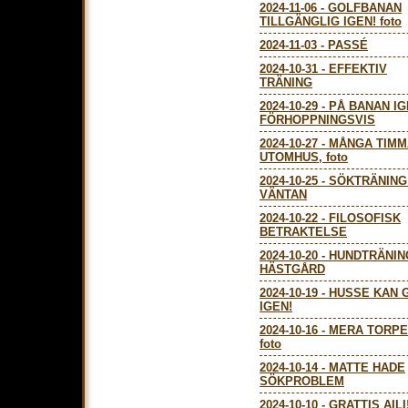
2024-11-06
-
GOLFBANAN
TILLGÄNGLIG IGEN! foto
2024-11-03
-
PASSÉ
2024-10-31
-
EFFEKTIV
TRÄNING
2024-10-29
-
PÅ BANAN IG
FÖRHOPPNINGSVIS
2024-10-27
-
MÅNGA TIMM
UTOMHUS, foto
2024-10-25
-
SÖKTRÄNING
VÄNTAN
2024-10-22
-
FILOSOFISK
BETRAKTELSE
2024-10-20
-
HUNDTRÄNIN
HÄSTGÅRD
2024-10-19
-
HUSSE KAN 
IGEN!
2024-10-16
-
MERA TORPE
foto
2024-10-14
-
MATTE HADE
SÖKPROBLEM
2024-10-10
-
GRATTIS AILI