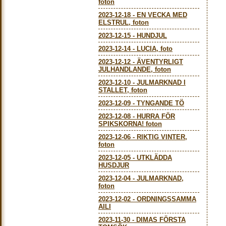
foton
2023-12-18
-
EN VECKA MED
ELSTRUL, foton
2023-12-15
-
HUNDJUL
2023-12-14
-
LUCIA, foto
2023-12-12
-
ÄVENTYRLIGT
JULHANDLANDE, foton
2023-12-10
-
JULMARKNAD I
STALLET, foton
2023-12-09
-
TYNGANDE TÖ
2023-12-08
-
HURRA FÖR
SPIKSKORNA! foton
2023-12-06
-
RIKTIG VINTER,
foton
2023-12-05
-
UTKLÄDDA
HUSDJUR
2023-12-04
-
JULMARKNAD,
foton
2023-12-02
-
ORDNINGSSAMMA
AILI
2023-11-30
-
DIMAS FÖRSTA