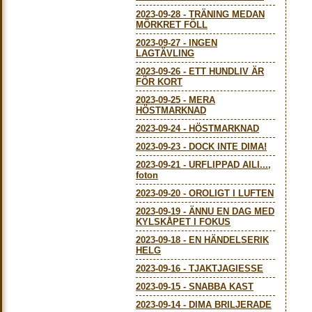
2023-09-28
-
TRÄNING MEDAN
MÖRKRET FÖLL
2023-09-27
-
INGEN
LAGTÄVLING
2023-09-26
-
ETT HUNDLIV ÄR
FÖR KORT
2023-09-25
-
MERA
HÖSTMARKNAD
2023-09-24
-
HÖSTMARKNAD
2023-09-23
-
DOCK INTE DIMA!
2023-09-21
-
URFLIPPAD AILI...,
foton
2023-09-20
-
OROLIGT I LUFTEN
2023-09-19
-
ÄNNU EN DAG MED
KYLSKÅPET I FOKUS
2023-09-18
-
EN HÄNDELSERIK
HELG
2023-09-16
-
TJAKTJAGIESSE
2023-09-15
-
SNABBA KAST
2023-09-14
-
DIMA BRILJERADE