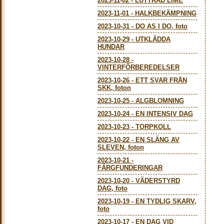
2023-11-02
-
LUTTRAD LIME
2023-11-01
-
HALKBEKÄMPNING
2023-10-31
-
DO AS I DO, foto
2023-10-29
-
UTKLÄDDA
HUNDAR
2023-10-28
-
VINTERFÖRBEREDELSER
2023-10-26
-
ETT SVAR FRÅN
SKK, foton
2023-10-25
-
ALGBLOMNING
2023-10-24
-
EN INTENSIV DAG
2023-10-23
-
TORPKOLL
2023-10-22
-
EN SLÄNG AV
SLEVEN, foton
2023-10-21
-
FÄRGFUNDERINGAR
2023-10-20
-
VÄDERSTYRD
DAG, foto
2023-10-19
-
EN TYDLIG SKARV,
foto
2023-10-17
-
EN DAG VID