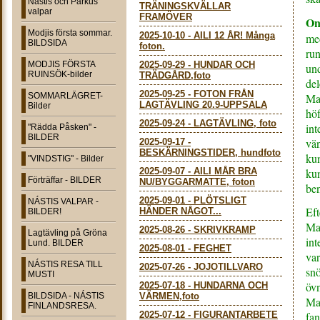
Nástis och Parkus
TRÄNINGSKVÄLLAR
valpar
FRAMÖVER
On
Modjis första sommar.
2025-10-10
-
AILI 12 ÅR! Många
med
BILDSIDA
foton.
run
MODJIS FÖRSTA
2025-09-29
-
HUNDAR OCH
und
RUINSÖK-bilder
TRÄDGÅRD,foto
del
2025-09-25
-
FOTON FRÅN
SOMMARLÄGRET-
Mat
LAGTÄVLING 20.9-UPPSALA
Bilder
höf
2025-09-24
-
LAGTÄVLING, foto
int
"Rädda Påsken" -
BILDER
vän
2025-09-17
-
BESKÄRNINGSTIDER, hundfoto
kun
"VINDSTIG" - Bilder
2025-09-07
-
AILI MÅR BRA
ku
Förträffar - BILDER
NU/BYGGARMATTE, foton
ben
2025-09-01
-
PLÖTSLIGT
NÁSTIS VALPAR -
Eft
HÄNDER NÅGOT...
BILDER!
Mat
2025-08-26
-
SKRIVKRAMP
Lagtävling på Gröna
int
Lund. BILDER
2025-08-01
-
FEGHET
var
NÁSTIS RESA TILL
2025-07-26
-
JOJOTILLVARO
snö
MUSTI
övn
2025-07-18
-
HUNDARNA OCH
BILDSIDA - NÁSTIS
VÄRMEN,foto
Mat
FINLANDSRESA.
2025-07-12
-
FIGURANTARBETE
fan