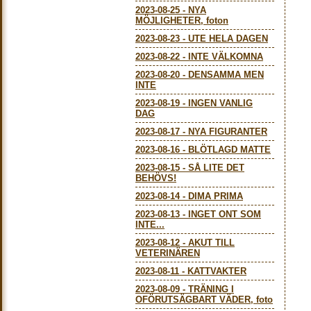
2023-08-25
-
NYA
MÖJLIGHETER, foton
2023-08-23
-
UTE HELA DAGEN
2023-08-22
-
INTE VÄLKOMNA
2023-08-20
-
DENSAMMA MEN
INTE
2023-08-19
-
INGEN VANLIG
DAG
2023-08-17
-
NYA FIGURANTER
2023-08-16
-
BLÖTLAGD MATTE
2023-08-15
-
SÅ LITE DET
BEHÖVS!
2023-08-14
-
DIMA PRIMA
2023-08-13
-
INGET ONT SOM
INTE...
2023-08-12
-
AKUT TILL
VETERINÄREN
2023-08-11
-
KATTVAKTER
2023-08-09
-
TRÄNING I
OFÖRUTSÄGBART VÄDER, foto