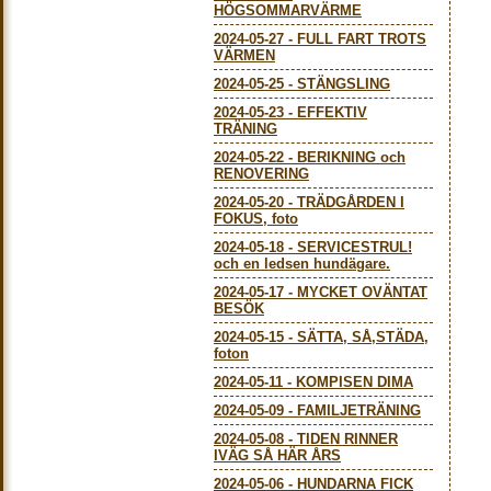
HÖGSOMMARVÄRME
2024-05-27
-
FULL FART TROTS
VÄRMEN
2024-05-25
-
STÄNGSLING
2024-05-23
-
EFFEKTIV
TRÄNING
2024-05-22
-
BERIKNING och
RENOVERING
2024-05-20
-
TRÄDGÅRDEN I
FOKUS, foto
2024-05-18
-
SERVICESTRUL!
och en ledsen hundägare.
2024-05-17
-
MYCKET OVÄNTAT
BESÖK
2024-05-15
-
SÄTTA, SÅ,STÄDA,
foton
2024-05-11
-
KOMPISEN DIMA
2024-05-09
-
FAMILJETRÄNING
2024-05-08
-
TIDEN RINNER
IVÄG SÅ HÄR ÅRS
2024-05-06
-
HUNDARNA FICK