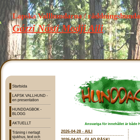
Lapska Vallhundarna / räddningshund
Gázzi Násti Modji Aili
Startsida
LAPSK VALLHUND -
en presentation
HUNDDAGBOK -
BLOGG
AKTUELLT
Ansvariga för innehållet är både 
2026-04-28
-
AILI
Träning i nerlagt
sjukhus, text och
2026-04-03
-
GLAD PÅSK!