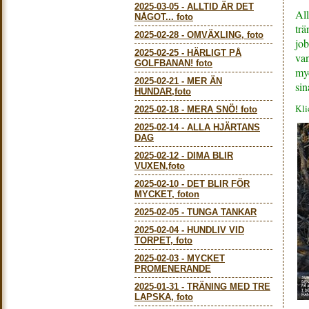
2025-03-05
-
ALLTID ÄR DET
Al
NÅGOT... foto
trä
2025-02-28
-
OMVÄXLING, foto
jo
2025-02-25
-
HÄRLIGT PÅ
van
GOLFBANAN! foto
myc
2025-02-21
-
MER ÄN
sin
HUNDAR,foto
Kli
2025-02-18
-
MERA SNÖ! foto
2025-02-14
-
ALLA HJÄRTANS
DAG
2025-02-12
-
DIMA BLIR
VUXEN,foto
2025-02-10
-
DET BLIR FÖR
MYCKET, foton
2025-02-05
-
TUNGA TANKAR
2025-02-04
-
HUNDLIV VID
TORPET, foto
2025-02-03
-
MYCKET
PROMENERANDE
2025-01-31
-
TRÄNING MED TRE
LAPSKA, foto