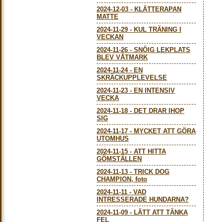
2024-12-03
-
KLÄTTERAPAN
MATTE
2024-11-29
-
KUL TRÄNING I
VECKAN
2024-11-26
-
SNÖIG LEKPLATS
BLEV VÅTMARK
2024-11-24
-
EN
SKRÄCKUPPLEVELSE
2024-11-23
-
EN INTENSIV
VECKA
2024-11-18
-
DET DRAR IHOP
SIG
2024-11-17
-
MYCKET ATT GÖRA
UTOMHUS
2024-11-15
-
ATT HITTA
GÖMSTÄLLEN
2024-11-13
-
TRICK DOG
CHAMPION, foto
2024-11-11
-
VAD
INTRESSERADE HUNDARNA?
2024-11-09
-
LÄTT ATT TÄNKA
FEL