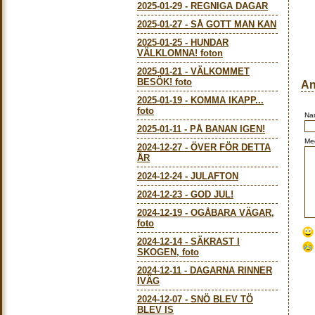
2025-01-29
-
REGNIGA DAGAR
2025-01-27
-
SÅ GOTT MAN KAN
2025-01-25
-
HUNDAR
VÄLKLOMNA! foton
2025-01-21
-
VÄLKOMMET
BESÖK! foto
An
2025-01-19
-
KOMMA IKAPP...
foto
Na
2025-01-11
-
PÅ BANAN IGEN!
Me
2024-12-27
-
ÖVER FÖR DETTA
ÅR
2024-12-24
-
JULAFTON
2024-12-23
-
GOD JUL!
2024-12-19
-
OGÅBARA VÄGAR,
foto
2024-12-14
-
SÄKRAST I
SKOGEN, foto
2024-12-11
-
DAGARNA RINNER
IVÄG
2024-12-07
-
SNÖ BLEV TÖ
BLEV IS