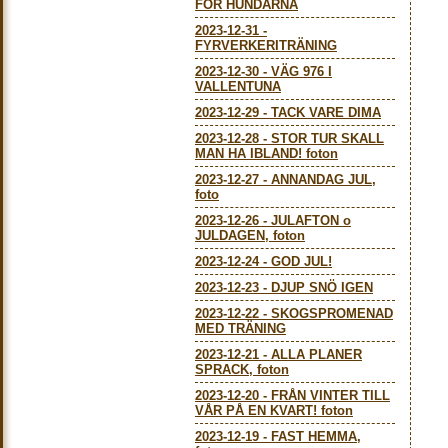
FÖR HUNDARNA
2023-12-31
-
FYRVERKERITRÄNING
2023-12-30
-
VÄG 976 I
VALLENTUNA
2023-12-29
-
TACK VARE DIMA
2023-12-28
-
STOR TUR SKALL
MAN HA IBLAND! foton
2023-12-27
-
ANNANDAG JUL,
foto
2023-12-26
-
JULAFTON o
JULDAGEN, foton
2023-12-24
-
GOD JUL!
2023-12-23
-
DJUP SNÖ IGEN
2023-12-22
-
SKOGSPROMENAD
MED TRÄNING
2023-12-21
-
ALLA PLANER
SPRACK, foton
2023-12-20
-
FRÅN VINTER TILL
VÅR PÅ EN KVART! foton
2023-12-19
-
FAST HEMMA,