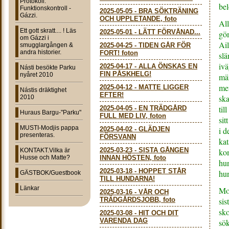
Protokoll:
bel
Funktionskontroll -
2025-05-05
-
BRA SÖKTRÄNING
Gázzi.
OCH UPPLETANDE, foto
All
Ett gott skratt.... ! Läs
2025-05-01
-
LÄTT FÖRVÅNAD...
göm
om Gázzi i
Ail
smugglargången &
2025-04-25
-
TIDEN GÅR FÖR
andra historier.
FORT! foton
slä
ivä
2025-04-17
-
ALLA ÖNSKAS EN
Násti besökte Parku
FIN PÅSKHELG!
nyåret 2010
män
men
2025-04-12
-
MATTE LIGGER
Nástis dräktighet
EFTER!
ska
2010
til
2025-04-05
-
EN TRÄDGÅRD
Huraus Bargu-"Parku"
FULL MED LIV, foton
sit
MUSTI-Modjis pappa
2025-04-02
-
GLÄDJEN
i d
presenteras.
FÖRSVANN
kat
2025-03-23
-
SISTA GÅNGEN
KONTAKT.Vilka är
kom
Husse och Matte?
INNAN HÖSTEN, foto
hu
2025-03-18
-
HOPPET STÅR
hun
GÄSTBOK/Guestbook
TILL HUNDARNA!
Länkar
Mod
2025-03-16
-
VÅR OCH
TRÄDGÅRDSJOBB, foto
sis
sko
2025-03-08
-
HIT OCH DIT
VARENDA DAG
sök