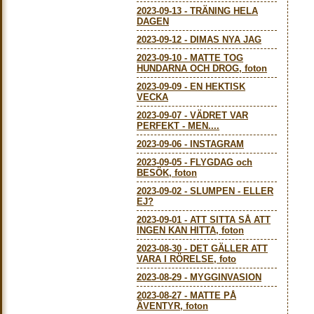
2023-09-13
-
TRÄNING HELA
DAGEN
2023-09-12
-
DIMAS NYA JAG
2023-09-10
-
MATTE TOG
HUNDARNA OCH DROG, foton
2023-09-09
-
EN HEKTISK
VECKA
2023-09-07
-
VÄDRET VAR
PERFEKT - MEN....
2023-09-06
-
INSTAGRAM
2023-09-05
-
FLYGDAG och
BESÖK, foton
2023-09-02
-
SLUMPEN - ELLER
EJ?
2023-09-01
-
ATT SITTA SÅ ATT
INGEN KAN HITTA, foton
2023-08-30
-
DET GÄLLER ATT
VARA I RÖRELSE, foto
2023-08-29
-
MYGGINVASION
2023-08-27
-
MATTE PÅ
ÄVENTYR, foton