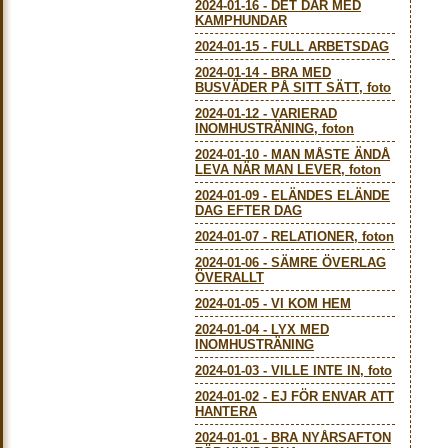
2024-01-16
-
DET DÄR MED
KAMPHUNDAR
2024-01-15
-
FULL ARBETSDAG
2024-01-14
-
BRA MED
BUSVÄDER PÅ SITT SÄTT, foto
2024-01-12
-
VARIERAD
INOMHUSTRÄNING, foton
2024-01-10
-
MAN MÅSTE ÄNDÅ
LEVA NÄR MAN LEVER, foton
2024-01-09
-
ELÄNDES ELÄNDE
DAG EFTER DAG
2024-01-07
-
RELATIONER, foton
2024-01-06
-
SÄMRE ÖVERLAG
ÖVERALLT
2024-01-05
-
VI KOM HEM
2024-01-04
-
LYX MED
INOMHUSTRÄNING
2024-01-03
-
VILLE INTE IN, foto
2024-01-02
-
EJ FÖR ENVAR ATT
HANTERA
2024-01-01
-
BRA NYÅRSAFTON