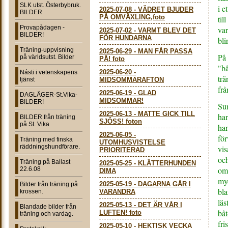
SLK utst..Österbybruk.
i e
2025-07-08
-
VÄDRET BJUDER
BILDER
PÅ OMVÄXLING,foto
til
Provapådagen -
var
2025-07-02
-
VARMT BLEV DET
BILDER!
FÖR HUNDARNA
bli
Träning-uppvisning
2025-06-29
-
MAN FÅR PASSA
På 
på världsutst. Bilder
PÅ! foto
"bå
2025-06-20
-
Násti i vetenskapens
trä
tjänst
MIDSOMMARAFTON
frå
2025-06-19
-
GLAD
DAGLÄGER-St.Vika-
MIDSOMMAR!
BILDER!
Sum
2025-06-13
-
MATTE GICK TILL
han
BILDER från träning
SJÖSS! foton
på St. Vika
han
2025-06-05
-
för
Träning med finska
UTOMHUSVISTELSE
räddningshundförare.
vis
PRIORITERAD
och
Träning på Ballast
2025-05-25
-
KLÄTTERHUNDEN
omr
22.6.08
DIMA
myc
2025-05-19
-
DAGARNA GÅR I
Bilder från träning på
bla
krossen.
VARANDRA
läs
2025-05-13
-
DET ÄR VÅR I
Blandade bilder från
båt
LUFTEN! foto
träning och vardag.
fri
2025-05-10
-
HEKTISK VECKA