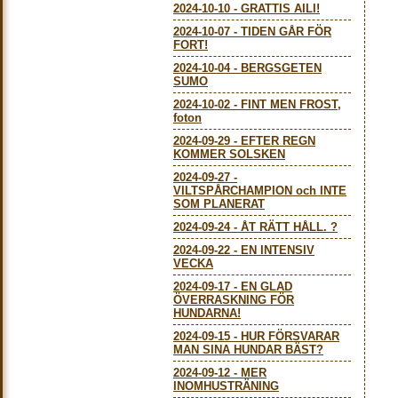
2024-10-10
-
GRATTIS AILI!
2024-10-07
-
TIDEN GÅR FÖR
FORT!
2024-10-04
-
BERGSGETEN
SUMO
2024-10-02
-
FINT MEN FROST,
foton
2024-09-29
-
EFTER REGN
KOMMER SOLSKEN
2024-09-27
-
VILTSPÅRCHAMPION och INTE
SOM PLANERAT
2024-09-24
-
ÅT RÄTT HÅLL. ?
2024-09-22
-
EN INTENSIV
VECKA
2024-09-17
-
EN GLAD
ÖVERRASKNING FÖR
HUNDARNA!
2024-09-15
-
HUR FÖRSVARAR
MAN SINA HUNDAR BÄST?
2024-09-12
-
MER
INOMHUSTRÄNING