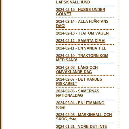
LAPSK VALLHUND
2024-02-15
-
HUSSE UNDER
GOLVET
2024-02-14
-
ALLA HJÄRTANS
DAG!
2024-02-13
-
TJAT OM VÄGEN
2024-02-12
-
SMARTA DIMA!
2024-02-11
-
EN VÄNDA TILL
2024-02-10
-
TRAKTORN KOM
MED SAND!
2024-02-08
-
LÅNG OCH
OMVÄXLANDE DAG
2024-02-07
-
DET KÄNDES
RISKABELT
2024-02-06
-
SAMERNAS
NATIONALDAG
2024-02-04
-
EN UTMANING,
foton
2024-02-03
-
MASKINHALL OCH
SKOG, foto
2024-01-31
-
VORE DET INTE