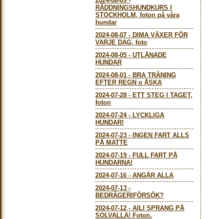
2024-08-09
-
RÄDDNINGSHUNDKURS I
STOCKHOLM, foton på våra
hundar
2024-08-07
-
DIMA VÄXER FÖR
VARJE DAG, foto
2024-08-05
-
UTLÅNADE
HUNDAR
2024-08-01
-
BRA TRÄNING
EFTER REGN o ÅSKA
2024-07-28
-
ETT STEG I TAGET,
foton
2024-07-24
-
LYCKLIGA
HUNDAR!
2024-07-23
-
INGEN FART ALLS
PÅ MATTE
2024-07-19
-
FULL FART PÅ
HUNDARNA!
2024-07-16
-
ANGÅR ALLA
2024-07-13
-
BEDRÄGERIFÖRSÖK?
2024-07-12
-
AILI SPRANG PÅ
SOLVALLA! Foton.