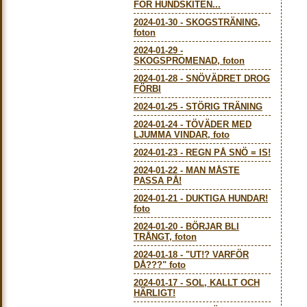
FÖR HUNDSKITEN...
2024-01-30
-
SKOGSTRÄNING,
foton
2024-01-29
-
SKOGSPROMENAD, foton
2024-01-28
-
SNÖVÄDRET DROG
FÖRBI
2024-01-25
-
STÖRIG TRÄNING
2024-01-24
-
TÖVÄDER MED
LJUMMA VINDAR, foto
2024-01-23
-
REGN PÅ SNÖ = IS!
2024-01-22
-
MAN MÅSTE
PASSA PÅ!
2024-01-21
-
DUKTIGA HUNDAR!
foto
2024-01-20
-
BÖRJAR BLI
TRÅNGT, foton
2024-01-18
-
"UT!? VARFÖR
DÅ???" foto
2024-01-17
-
SOL, KALLT OCH
HÄRLIGT!