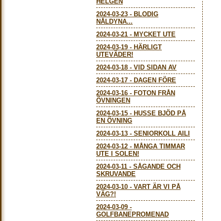
HELGEN
2024-03-23
-
BLODIG
NÅLDYNA...
2024-03-21
-
MYCKET UTE
2024-03-19
-
HÄRLIGT
UTEVÄDER!
2024-03-18
-
VID SIDAN AV
2024-03-17
-
DAGEN FÖRE
2024-03-16
-
FOTON FRÅN
ÖVNINGEN
2024-03-15
-
HUSSE BJÖD PÅ
EN ÖVNING
2024-03-13
-
SENIORKOLL AILI
2024-03-12
-
MÅNGA TIMMAR
UTE I SOLEN!
2024-03-11
-
SÅGANDE OCH
SKRUVANDE
2024-03-10
-
VART ÄR VI PÅ
VÄG?!
2024-03-09
-
GOLFBANEPROMENAD