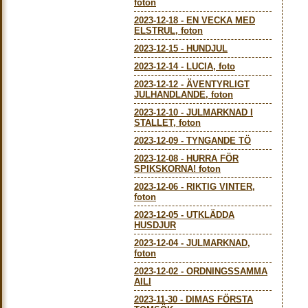
foton
2023-12-18
-
EN VECKA MED
ELSTRUL, foton
2023-12-15
-
HUNDJUL
2023-12-14
-
LUCIA, foto
2023-12-12
-
ÄVENTYRLIGT
JULHANDLANDE, foton
2023-12-10
-
JULMARKNAD I
STALLET, foton
2023-12-09
-
TYNGANDE TÖ
2023-12-08
-
HURRA FÖR
SPIKSKORNA! foton
2023-12-06
-
RIKTIG VINTER,
foton
2023-12-05
-
UTKLÄDDA
HUSDJUR
2023-12-04
-
JULMARKNAD,
foton
2023-12-02
-
ORDNINGSSAMMA
AILI
2023-11-30
-
DIMAS FÖRSTA