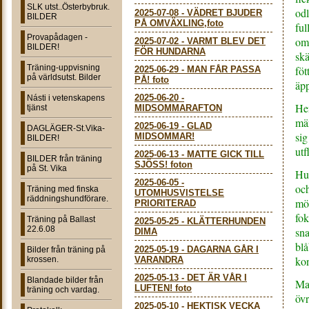
SLK utst..Österbybruk.
odl
2025-07-08
-
VÄDRET BJUDER
BILDER
PÅ OMVÄXLING,foto
ful
Provapådagen -
om
2025-07-02
-
VARMT BLEV DET
BILDER!
FÖR HUNDARNA
skä
Träning-uppvisning
föt
2025-06-29
-
MAN FÅR PASSA
på världsutst. Bilder
PÅ! foto
äpp
2025-06-20
-
Násti i vetenskapens
Hem
tjänst
MIDSOMMARAFTON
män
2025-06-19
-
GLAD
DAGLÄGER-St.Vika-
sig
MIDSOMMAR!
BILDER!
utf
2025-06-13
-
MATTE GICK TILL
BILDER från träning
SJÖSS! foton
på St. Vika
Hu
2025-06-05
-
och
Träning med finska
UTOMHUSVISTELSE
räddningshundförare.
mö
PRIORITERAD
fok
Träning på Ballast
2025-05-25
-
KLÄTTERHUNDEN
22.6.08
sna
DIMA
blå
2025-05-19
-
DAGARNA GÅR I
Bilder från träning på
kon
krossen.
VARANDRA
2025-05-13
-
DET ÄR VÅR I
Blandade bilder från
Mat
LUFTEN! foto
träning och vardag.
övr
2025-05-10
-
HEKTISK VECKA