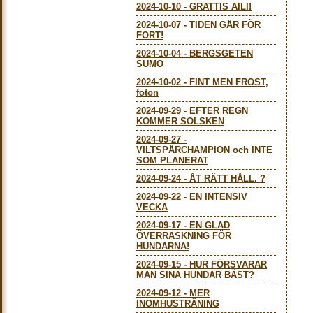
2024-10-10
-
GRATTIS AILI!
2024-10-07
-
TIDEN GÅR FÖR
FORT!
2024-10-04
-
BERGSGETEN
SUMO
2024-10-02
-
FINT MEN FROST,
foton
2024-09-29
-
EFTER REGN
KOMMER SOLSKEN
2024-09-27
-
VILTSPÅRCHAMPION och INTE
SOM PLANERAT
2024-09-24
-
ÅT RÄTT HÅLL. ?
2024-09-22
-
EN INTENSIV
VECKA
2024-09-17
-
EN GLAD
ÖVERRASKNING FÖR
HUNDARNA!
2024-09-15
-
HUR FÖRSVARAR
MAN SINA HUNDAR BÄST?
2024-09-12
-
MER
INOMHUSTRÄNING