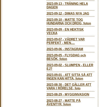
2023-09-13
-
TRÄNING HELA
DAGEN
2023-09-12
-
DIMAS NYA JAG
2023-09-10
-
MATTE TOG
HUNDARNA OCH DROG, foton
2023-09-09
-
EN HEKTISK
VECKA
2023-09-07
-
VÄDRET VAR
PERFEKT - MEN....
2023-09-06
-
INSTAGRAM
2023-09-05
-
FLYGDAG och
BESÖK, foton
2023-09-02
-
SLUMPEN - ELLER
EJ?
2023-09-01
-
ATT SITTA SÅ ATT
INGEN KAN HITTA, foton
2023-08-30
-
DET GÄLLER ATT
VARA I RÖRELSE, foto
2023-08-29
-
MYGGINVASION
2023-08-27
-
MATTE PÅ
ÄVENTYR, foton