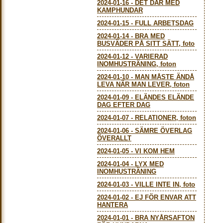
2024-01-16
-
DET DÄR MED
KAMPHUNDAR
2024-01-15
-
FULL ARBETSDAG
2024-01-14
-
BRA MED
BUSVÄDER PÅ SITT SÄTT, foto
2024-01-12
-
VARIERAD
INOMHUSTRÄNING, foton
2024-01-10
-
MAN MÅSTE ÄNDÅ
LEVA NÄR MAN LEVER, foton
2024-01-09
-
ELÄNDES ELÄNDE
DAG EFTER DAG
2024-01-07
-
RELATIONER, foton
2024-01-06
-
SÄMRE ÖVERLAG
ÖVERALLT
2024-01-05
-
VI KOM HEM
2024-01-04
-
LYX MED
INOMHUSTRÄNING
2024-01-03
-
VILLE INTE IN, foto
2024-01-02
-
EJ FÖR ENVAR ATT
HANTERA
2024-01-01
-
BRA NYÅRSAFTON