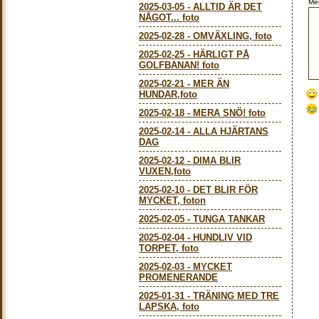
Me
2025-03-05
-
ALLTID ÄR DET
NÅGOT... foto
2025-02-28
-
OMVÄXLING, foto
2025-02-25
-
HÄRLIGT PÅ
GOLFBANAN! foto
2025-02-21
-
MER ÄN
HUNDAR,foto
2025-02-18
-
MERA SNÖ! foto
2025-02-14
-
ALLA HJÄRTANS
DAG
2025-02-12
-
DIMA BLIR
VUXEN,foto
2025-02-10
-
DET BLIR FÖR
MYCKET, foton
2025-02-05
-
TUNGA TANKAR
2025-02-04
-
HUNDLIV VID
TORPET, foto
2025-02-03
-
MYCKET
PROMENERANDE
2025-01-31
-
TRÄNING MED TRE
LAPSKA, foto