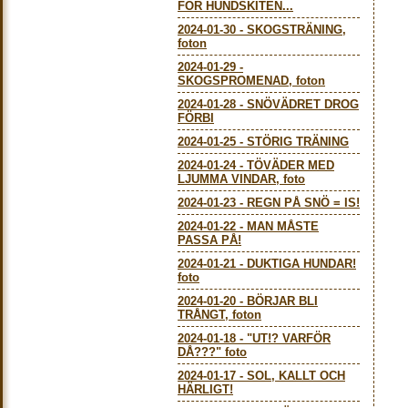
FÖR HUNDSKITEN...
2024-01-30
-
SKOGSTRÄNING,
foton
2024-01-29
-
SKOGSPROMENAD, foton
2024-01-28
-
SNÖVÄDRET DROG
FÖRBI
2024-01-25
-
STÖRIG TRÄNING
2024-01-24
-
TÖVÄDER MED
LJUMMA VINDAR, foto
2024-01-23
-
REGN PÅ SNÖ = IS!
2024-01-22
-
MAN MÅSTE
PASSA PÅ!
2024-01-21
-
DUKTIGA HUNDAR!
foto
2024-01-20
-
BÖRJAR BLI
TRÅNGT, foton
2024-01-18
-
"UT!? VARFÖR
DÅ???" foto
2024-01-17
-
SOL, KALLT OCH
HÄRLIGT!