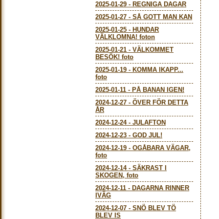
2025-01-29
-
REGNIGA DAGAR
2025-01-27
-
SÅ GOTT MAN KAN
2025-01-25
-
HUNDAR
VÄLKLOMNA! foton
2025-01-21
-
VÄLKOMMET
BESÖK! foto
2025-01-19
-
KOMMA IKAPP...
foto
2025-01-11
-
PÅ BANAN IGEN!
2024-12-27
-
ÖVER FÖR DETTA
ÅR
2024-12-24
-
JULAFTON
2024-12-23
-
GOD JUL!
2024-12-19
-
OGÅBARA VÄGAR,
foto
2024-12-14
-
SÄKRAST I
SKOGEN, foto
2024-12-11
-
DAGARNA RINNER
IVÄG
2024-12-07
-
SNÖ BLEV TÖ
BLEV IS