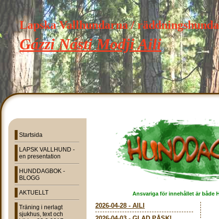
Lapska Vallhundarna / räddningshund
Gázzi Násti Modji Aili
Startsida
LAPSK VALLHUND -
en presentation
HUNDDAGBOK -
BLOGG
AKTUELLT
Ansvariga för innehållet är både 
2026-04-28
-
AILI
Träning i nerlagt
sjukhus, text och
2026-04-03
-
GLAD PÅSK!