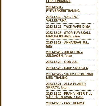
FÖR HUNDARNA
2023-12-31
-
FYRVERKERITRÄNING
2023-12-30
-
VÄG 976 I
VALLENTUNA
2023-12-29
-
TACK VARE DIMA
2023-12-28
-
STOR TUR SKALL
MAN HA IBLAND! foton
2023-12-27
-
ANNANDAG JUL,
foto
2023-12-26
-
JULAFTON o
JULDAGEN, foton
2023-12-24
-
GOD JUL!
2023-12-23
-
DJUP SNÖ IGEN
2023-12-22
-
SKOGSPROMENAD
MED TRÄNING
2023-12-21
-
ALLA PLANER
SPRACK, foton
2023-12-20
-
FRÅN VINTER TILL
VÅR PÅ EN KVART! foton
2023-12-19
-
FAST HEMMA,