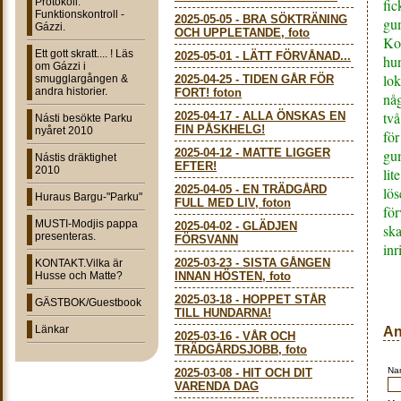
Protokoll:
fic
Funktionskontroll -
2025-05-05
-
BRA SÖKTRÄNING
gum
Gázzi.
OCH UPPLETANDE, foto
Ko
Ett gott skratt.... ! Läs
2025-05-01
-
LÄTT FÖRVÅNAD...
hun
om Gázzi i
lok
smugglargången &
2025-04-25
-
TIDEN GÅR FÖR
andra historier.
FORT! foton
nå
två
2025-04-17
-
ALLA ÖNSKAS EN
Násti besökte Parku
FIN PÅSKHELG!
nyåret 2010
för
2025-04-12
-
MATTE LIGGER
gum
Nástis dräktighet
EFTER!
2010
lit
2025-04-05
-
EN TRÄDGÅRD
lös
Huraus Bargu-"Parku"
FULL MED LIV, foton
för
MUSTI-Modjis pappa
2025-04-02
-
GLÄDJEN
ska
presenteras.
FÖRSVANN
inr
2025-03-23
-
SISTA GÅNGEN
KONTAKT.Vilka är
Husse och Matte?
INNAN HÖSTEN, foto
2025-03-18
-
HOPPET STÅR
GÄSTBOK/Guestbook
TILL HUNDARNA!
Länkar
An
2025-03-16
-
VÅR OCH
TRÄDGÅRDSJOBB, foto
Na
2025-03-08
-
HIT OCH DIT
VARENDA DAG