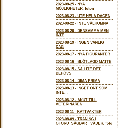
2023-08-25
-
NYA
MÖJLIGHETER, foton
2023-08-23
-
UTE HELA DAGEN
2023-08-22
-
INTE VÄLKOMNA
2023-08-20
-
DENSAMMA MEN
INTE
2023-08-19
-
INGEN VANLIG
DAG
2023-08-17
-
NYA FIGURANTER
2023-08-16
-
BLÖTLAGD MATTE
2023-08-15
-
SÅ LITE DET
BEHÖVS!
2023-08-14
-
DIMA PRIMA
2023-08-13
-
INGET ONT SOM
INTE...
2023-08-12
-
AKUT TILL
VETERINÄREN
2023-08-11
-
KATTVAKTER
2023-08-09
-
TRÄNING I
OFÖRUTSÄGBART VÄDER, foto