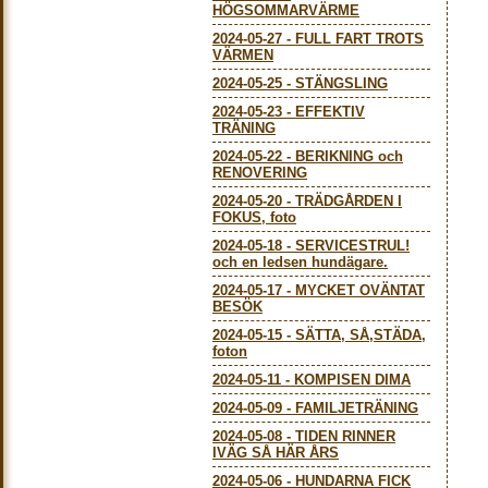
HÖGSOMMARVÄRME
2024-05-27
-
FULL FART TROTS
VÄRMEN
2024-05-25
-
STÄNGSLING
2024-05-23
-
EFFEKTIV
TRÄNING
2024-05-22
-
BERIKNING och
RENOVERING
2024-05-20
-
TRÄDGÅRDEN I
FOKUS, foto
2024-05-18
-
SERVICESTRUL!
och en ledsen hundägare.
2024-05-17
-
MYCKET OVÄNTAT
BESÖK
2024-05-15
-
SÄTTA, SÅ,STÄDA,
foton
2024-05-11
-
KOMPISEN DIMA
2024-05-09
-
FAMILJETRÄNING
2024-05-08
-
TIDEN RINNER
IVÄG SÅ HÄR ÅRS
2024-05-06
-
HUNDARNA FICK