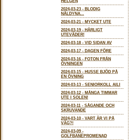
HELGEN
2024-03-23
-
BLODIG
NÅLDYNA...
2024-03-21
-
MYCKET UTE
2024-03-19
-
HÄRLIGT
UTEVÄDER!
2024-03-18
-
VID SIDAN AV
2024-03-17
-
DAGEN FÖRE
2024-03-16
-
FOTON FRÅN
ÖVNINGEN
2024-03-15
-
HUSSE BJÖD PÅ
EN ÖVNING
2024-03-13
-
SENIORKOLL AILI
2024-03-12
-
MÅNGA TIMMAR
UTE I SOLEN!
2024-03-11
-
SÅGANDE OCH
SKRUVANDE
2024-03-10
-
VART ÄR VI PÅ
VÄG?!
2024-03-09
-
GOLFBANEPROMENAD