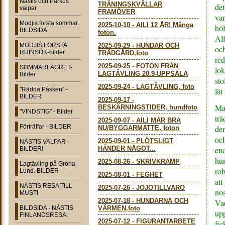
Nástis och Parkus
TRÄNINGSKVÄLLAR
det
valpar
FRAMÖVER
var
Modjis första sommar.
2025-10-10
-
AILI 12 ÅR! Många
höl
BILDSIDA
foton.
All
MODJIS FÖRSTA
2025-09-29
-
HUNDAR OCH
och
RUINSÖK-bilder
TRÄDGÅRD,foto
red
2025-09-25
-
FOTON FRÅN
SOMMARLÄGRET-
lok
LAGTÄVLING 20.9-UPPSALA
Bilder
sto
2025-09-24
-
LAGTÄVLING, foto
"Rädda Påsken" -
lät
BILDER
2025-09-17
-
Mat
BESKÄRNINGSTIDER, hundfoto
"VINDSTIG" - Bilder
tr
2025-09-07
-
AILI MÅR BRA
Förträffar - BILDER
den
NU/BYGGARMATTE, foton
och
2025-09-01
-
PLÖTSLIGT
NÁSTIS VALPAR -
HÄNDER NÅGOT...
end
BILDER!
hun
2025-08-26
-
SKRIVKRAMP
Lagtävling på Gröna
rob
Lund. BILDER
2025-08-01
-
FEGHET
att
NÁSTIS RESA TILL
2025-07-26
-
JOJOTILLVARO
nos
MUSTI
2025-07-18
-
HUNDARNA OCH
Vad
BILDSIDA - NÁSTIS
VÄRMEN,foto
upp
FINLANDSRESA.
2025-07-12
-
FIGURANTARBETE
fic