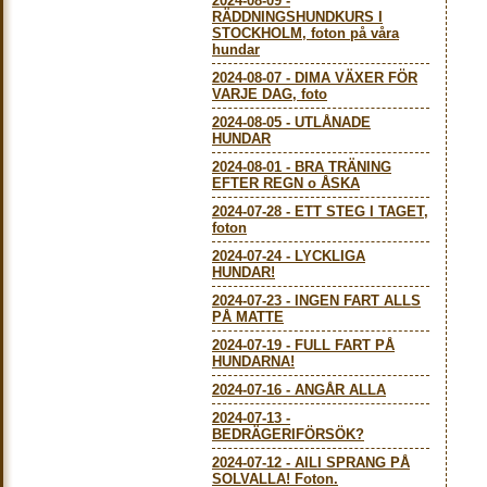
2024-08-09
-
RÄDDNINGSHUNDKURS I
STOCKHOLM, foton på våra
hundar
2024-08-07
-
DIMA VÄXER FÖR
VARJE DAG, foto
2024-08-05
-
UTLÅNADE
HUNDAR
2024-08-01
-
BRA TRÄNING
EFTER REGN o ÅSKA
2024-07-28
-
ETT STEG I TAGET,
foton
2024-07-24
-
LYCKLIGA
HUNDAR!
2024-07-23
-
INGEN FART ALLS
PÅ MATTE
2024-07-19
-
FULL FART PÅ
HUNDARNA!
2024-07-16
-
ANGÅR ALLA
2024-07-13
-
BEDRÄGERIFÖRSÖK?
2024-07-12
-
AILI SPRANG PÅ
SOLVALLA! Foton.