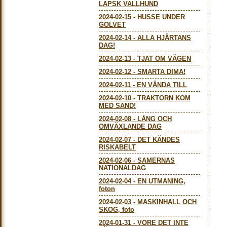
LAPSK VALLHUND
2024-02-15
-
HUSSE UNDER
GOLVET
2024-02-14
-
ALLA HJÄRTANS
DAG!
2024-02-13
-
TJAT OM VÄGEN
2024-02-12
-
SMARTA DIMA!
2024-02-11
-
EN VÄNDA TILL
2024-02-10
-
TRAKTORN KOM
MED SAND!
2024-02-08
-
LÅNG OCH
OMVÄXLANDE DAG
2024-02-07
-
DET KÄNDES
RISKABELT
2024-02-06
-
SAMERNAS
NATIONALDAG
2024-02-04
-
EN UTMANING,
foton
2024-02-03
-
MASKINHALL OCH
SKOG, foto
2024-01-31
-
VORE DET INTE