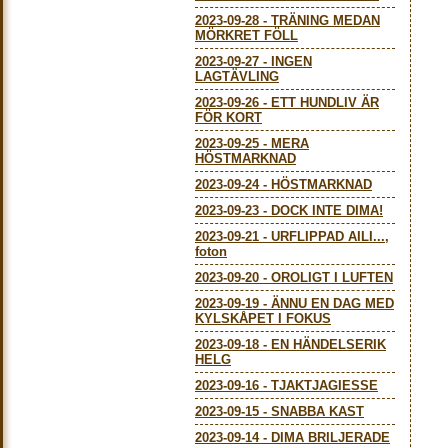
2023-09-28
-
TRÄNING MEDAN
MÖRKRET FÖLL
2023-09-27
-
INGEN
LAGTÄVLING
2023-09-26
-
ETT HUNDLIV ÄR
FÖR KORT
2023-09-25
-
MERA
HÖSTMARKNAD
2023-09-24
-
HÖSTMARKNAD
2023-09-23
-
DOCK INTE DIMA!
2023-09-21
-
URFLIPPAD AILI...,
foton
2023-09-20
-
OROLIGT I LUFTEN
2023-09-19
-
ÄNNU EN DAG MED
KYLSKÅPET I FOKUS
2023-09-18
-
EN HÄNDELSERIK
HELG
2023-09-16
-
TJAKTJAGIESSE
2023-09-15
-
SNABBA KAST
2023-09-14
-
DIMA BRILJERADE