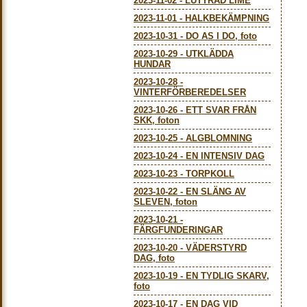
2023-11-02
-
LUTTRAD LIME
2023-11-01
-
HALKBEKÄMPNING
2023-10-31
-
DO AS I DO, foto
2023-10-29
-
UTKLÄDDA
HUNDAR
2023-10-28
-
VINTERFÖRBEREDELSER
2023-10-26
-
ETT SVAR FRÅN
SKK, foton
2023-10-25
-
ALGBLOMNING
2023-10-24
-
EN INTENSIV DAG
2023-10-23
-
TORPKOLL
2023-10-22
-
EN SLÄNG AV
SLEVEN, foton
2023-10-21
-
FÄRGFUNDERINGAR
2023-10-20
-
VÄDERSTYRD
DAG, foto
2023-10-19
-
EN TYDLIG SKARV,
foto
2023-10-17
-
EN DAG VID