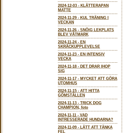
2024-12-03
-
KLÄTTERAPAN
MATTE
2024-11-29
-
KUL TRÄNING I
VECKAN
2024-11-26
-
SNÖIG LEKPLATS
BLEV VÅTMARK
2024-11-24
-
EN
SKRÄCKUPPLEVELSE
2024-11-23
-
EN INTENSIV
VECKA
2024-11-18
-
DET DRAR IHOP
SIG
2024-11-17
-
MYCKET ATT GÖRA
UTOMHUS
2024-11-15
-
ATT HITTA
GÖMSTÄLLEN
2024-11-13
-
TRICK DOG
CHAMPION, foto
2024-11-11
-
VAD
INTRESSERADE HUNDARNA?
2024-11-09
-
LÄTT ATT TÄNKA
FEL