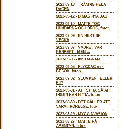
2023-09-13
-
TRÄNING HELA
DAGEN
2023-09-12
-
DIMAS NYA JAG
2023-09-10
-
MATTE TOG
HUNDARNA OCH DROG, foton
2023-09-09
-
EN HEKTISK
VECKA
2023-09-07
-
VÄDRET VAR
PERFEKT - MEN....
2023-09-06
-
INSTAGRAM
2023-09-05
-
FLYGDAG och
BESÖK, foton
2023-09-02
-
SLUMPEN - ELLER
EJ?
2023-09-01
-
ATT SITTA SÅ ATT
INGEN KAN HITTA, foton
2023-08-30
-
DET GÄLLER ATT
VARA I RÖRELSE, foto
2023-08-29
-
MYGGINVASION
2023-08-27
-
MATTE PÅ
ÄVENTYR, foton