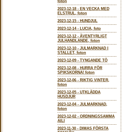
foton
2023-12-18
-
EN VECKA MED
ELSTRUL, foton
2023-12-15
-
HUNDJUL
2023-12-14
-
LUCIA, foto
2023-12-12
-
ÄVENTYRLIGT
JULHANDLANDE, foton
2023-12-10
-
JULMARKNAD I
STALLET, foton
2023-12-09
-
TYNGANDE TÖ
2023-12-08
-
HURRA FÖR
SPIKSKORNA! foton
2023-12-06
-
RIKTIG VINTER,
foton
2023-12-05
-
UTKLÄDDA
HUSDJUR
2023-12-04
-
JULMARKNAD,
foton
2023-12-02
-
ORDNINGSSAMMA
AILI
2023-11-30
-
DIMAS FÖRSTA