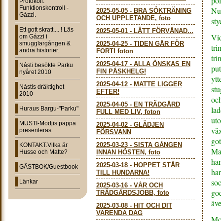
pol
Protokoll:
Funktionskontroll -
Nu
2025-05-05
-
BRA SÖKTRÄNING
Gázzi.
OCH UPPLETANDE, foto
sty
Ett gott skratt.... ! Läs
2025-05-01
-
LÄTT FÖRVÅNAD...
Vi
om Gázzi i
smugglargången &
2025-04-25
-
TIDEN GÅR FÖR
tri
andra historier.
FORT! foton
tr
2025-04-17
-
ALLA ÖNSKAS EN
Násti besökte Parku
put
FIN PÅSKHELG!
nyåret 2010
ytt
2025-04-12
-
MATTE LIGGER
Nástis dräktighet
stu
EFTER!
2010
och
2025-04-05
-
EN TRÄDGÅRD
lad
Huraus Bargu-"Parku"
FULL MED LIV, foton
uto
MUSTI-Modjis pappa
2025-04-02
-
GLÄDJEN
väx
presenteras.
FÖRSVANN
got
2025-03-23
-
SISTA GÅNGEN
KONTAKT.Vilka är
Mat
Husse och Matte?
INNAN HÖSTEN, foto
han
2025-03-18
-
HOPPET STÅR
GÄSTBOK/Guestbook
han
TILL HUNDARNA!
soc
Länkar
2025-03-16
-
VÅR OCH
god
TRÄDGÅRDSJOBB, foto
äve
2025-03-08
-
HIT OCH DIT
VARENDA DAG
Mod