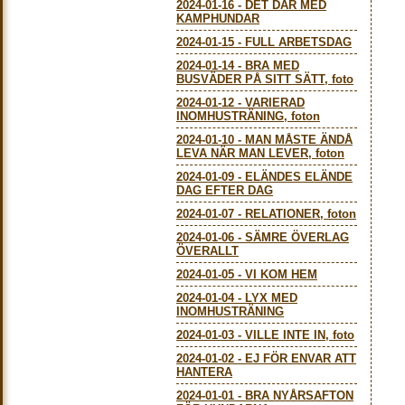
2024-01-16
-
DET DÄR MED
KAMPHUNDAR
2024-01-15
-
FULL ARBETSDAG
2024-01-14
-
BRA MED
BUSVÄDER PÅ SITT SÄTT, foto
2024-01-12
-
VARIERAD
INOMHUSTRÄNING, foton
2024-01-10
-
MAN MÅSTE ÄNDÅ
LEVA NÄR MAN LEVER, foton
2024-01-09
-
ELÄNDES ELÄNDE
DAG EFTER DAG
2024-01-07
-
RELATIONER, foton
2024-01-06
-
SÄMRE ÖVERLAG
ÖVERALLT
2024-01-05
-
VI KOM HEM
2024-01-04
-
LYX MED
INOMHUSTRÄNING
2024-01-03
-
VILLE INTE IN, foto
2024-01-02
-
EJ FÖR ENVAR ATT
HANTERA
2024-01-01
-
BRA NYÅRSAFTON