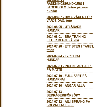
2024-08-09
-
RÄDDNINGSHUNDKURS I
STOCKHOLM, foton på våra
hundar
2024-08-07
-
DIMA VÄXER FÖR
VARJE DAG, foto
2024-08-05
-
UTLÅNADE
HUNDAR
2024-08-01
-
BRA TRÄNING
EFTER REGN o ÅSKA
2024-07-28
-
ETT STEG I TAGET,
foton
2024-07-24
-
LYCKLIGA
HUNDAR!
2024-07-23
-
INGEN FART ALLS
PÅ MATTE
2024-07-19
-
FULL FART PÅ
HUNDARNA!
2024-07-16
-
ANGÅR ALLA
2024-07-13
-
BEDRÄGERIFÖRSÖK?
2024-07-12
-
AILI SPRANG PÅ
SOLVALLA! Foton.