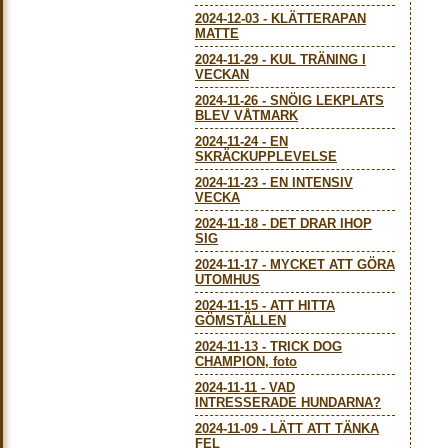
2024-12-03
-
KLÄTTERAPAN
MATTE
2024-11-29
-
KUL TRÄNING I
VECKAN
2024-11-26
-
SNÖIG LEKPLATS
BLEV VÅTMARK
2024-11-24
-
EN
SKRÄCKUPPLEVELSE
2024-11-23
-
EN INTENSIV
VECKA
2024-11-18
-
DET DRAR IHOP
SIG
2024-11-17
-
MYCKET ATT GÖRA
UTOMHUS
2024-11-15
-
ATT HITTA
GÖMSTÄLLEN
2024-11-13
-
TRICK DOG
CHAMPION, foto
2024-11-11
-
VAD
INTRESSERADE HUNDARNA?
2024-11-09
-
LÄTT ATT TÄNKA
FEL