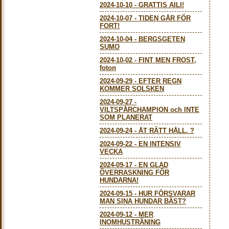
2024-10-10
-
GRATTIS AILI!
2024-10-07
-
TIDEN GÅR FÖR
FORT!
2024-10-04
-
BERGSGETEN
SUMO
2024-10-02
-
FINT MEN FROST,
foton
2024-09-29
-
EFTER REGN
KOMMER SOLSKEN
2024-09-27
-
VILTSPÅRCHAMPION och INTE
SOM PLANERAT
2024-09-24
-
ÅT RÄTT HÅLL. ?
2024-09-22
-
EN INTENSIV
VECKA
2024-09-17
-
EN GLAD
ÖVERRASKNING FÖR
HUNDARNA!
2024-09-15
-
HUR FÖRSVARAR
MAN SINA HUNDAR BÄST?
2024-09-12
-
MER
INOMHUSTRÄNING