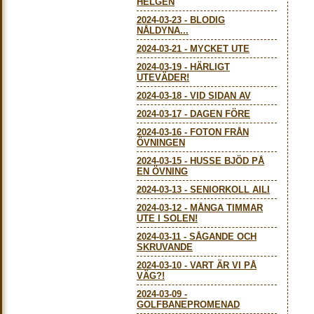
HELGEN
2024-03-23
-
BLODIG
NÅLDYNA...
2024-03-21
-
MYCKET UTE
2024-03-19
-
HÄRLIGT
UTEVÄDER!
2024-03-18
-
VID SIDAN AV
2024-03-17
-
DAGEN FÖRE
2024-03-16
-
FOTON FRÅN
ÖVNINGEN
2024-03-15
-
HUSSE BJÖD PÅ
EN ÖVNING
2024-03-13
-
SENIORKOLL AILI
2024-03-12
-
MÅNGA TIMMAR
UTE I SOLEN!
2024-03-11
-
SÅGANDE OCH
SKRUVANDE
2024-03-10
-
VART ÄR VI PÅ
VÄG?!
2024-03-09
-
GOLFBANEPROMENAD