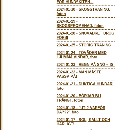
FÖR HUNDSKITEN...
2024-01-30
-
SKOGSTRÄNING,
foton
2024-01-29
-
SKOGSPROMENAD, foton
2024-01-28
-
SNÖVÄDRET DROG
FÖRBI
2024-01-25
-
STÖRIG TRÄNING
2024-01-24
-
TÖVÄDER MED
LJUMMA VINDAR, foto
2024-01-23
-
REGN PÅ SNÖ = IS!
2024-01-22
-
MAN MÅSTE
PASSA PÅ!
2024-01-21
-
DUKTIGA HUNDAR!
foto
2024-01-20
-
BÖRJAR BLI
TRÅNGT, foton
2024-01-18
-
"UT!? VARFÖR
DÅ???" foto
2024-01-17
-
SOL, KALLT OCH
HÄRLIGT!