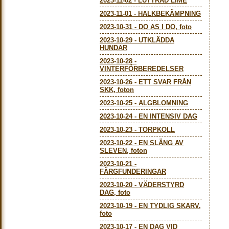
2023-11-02
-
LUTTRAD LIME
2023-11-01
-
HALKBEKÄMPNING
2023-10-31
-
DO AS I DO, foto
2023-10-29
-
UTKLÄDDA
HUNDAR
2023-10-28
-
VINTERFÖRBEREDELSER
2023-10-26
-
ETT SVAR FRÅN
SKK, foton
2023-10-25
-
ALGBLOMNING
2023-10-24
-
EN INTENSIV DAG
2023-10-23
-
TORPKOLL
2023-10-22
-
EN SLÄNG AV
SLEVEN, foton
2023-10-21
-
FÄRGFUNDERINGAR
2023-10-20
-
VÄDERSTYRD
DAG, foto
2023-10-19
-
EN TYDLIG SKARV,
foto
2023-10-17
-
EN DAG VID