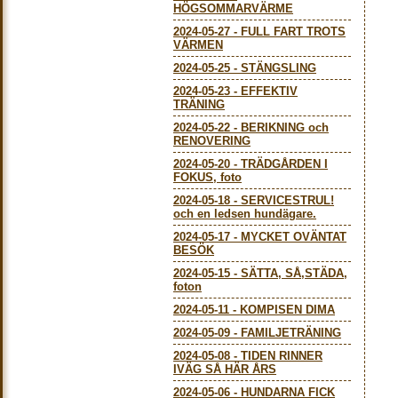
HÖGSOMMARVÄRME
2024-05-27
-
FULL FART TROTS
VÄRMEN
2024-05-25
-
STÄNGSLING
2024-05-23
-
EFFEKTIV
TRÄNING
2024-05-22
-
BERIKNING och
RENOVERING
2024-05-20
-
TRÄDGÅRDEN I
FOKUS, foto
2024-05-18
-
SERVICESTRUL!
och en ledsen hundägare.
2024-05-17
-
MYCKET OVÄNTAT
BESÖK
2024-05-15
-
SÄTTA, SÅ,STÄDA,
foton
2024-05-11
-
KOMPISEN DIMA
2024-05-09
-
FAMILJETRÄNING
2024-05-08
-
TIDEN RINNER
IVÄG SÅ HÄR ÅRS
2024-05-06
-
HUNDARNA FICK