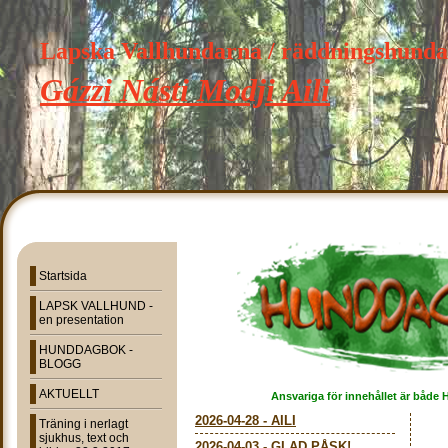
Lapska Vallhundarna / räddningshund
Gázzi Násti Modji Aili
Startsida
LAPSK VALLHUND -
en presentation
HUNDDAGBOK -
BLOGG
AKTUELLT
Ansvariga för innehållet är både 
2026-04-28
-
AILI
Träning i nerlagt
sjukhus, text och
2026-04-03
-
GLAD PÅSK!