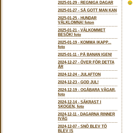
2025-01-29
-
REGNIGA DAGAR
2025-01-27
-
SÅ GOTT MAN KAN
2025-01-25
-
HUNDAR
VÄLKLOMNA! foton
2025-01-21
-
VÄLKOMMET
BESÖK! foto
2025-01-19
-
KOMMA IKAPP...
foto
2025-01-11
-
PÅ BANAN IGEN!
2024-12-27
-
ÖVER FÖR DETTA
ÅR
2024-12-24
-
JULAFTON
2024-12-23
-
GOD JUL!
2024-12-19
-
OGÅBARA VÄGAR,
foto
2024-12-14
-
SÄKRAST I
SKOGEN, foto
2024-12-11
-
DAGARNA RINNER
IVÄG
2024-12-07
-
SNÖ BLEV TÖ
BLEV IS