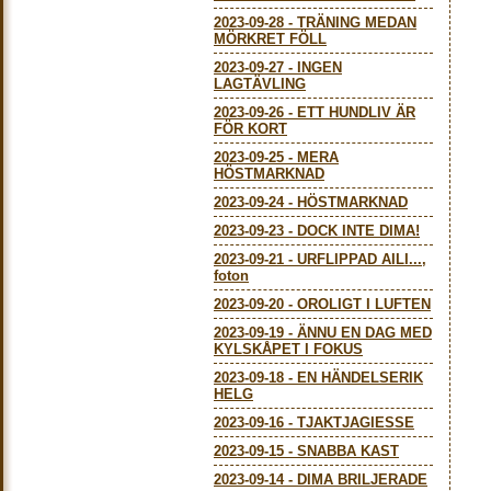
2023-09-28
-
TRÄNING MEDAN
MÖRKRET FÖLL
2023-09-27
-
INGEN
LAGTÄVLING
2023-09-26
-
ETT HUNDLIV ÄR
FÖR KORT
2023-09-25
-
MERA
HÖSTMARKNAD
2023-09-24
-
HÖSTMARKNAD
2023-09-23
-
DOCK INTE DIMA!
2023-09-21
-
URFLIPPAD AILI...,
foton
2023-09-20
-
OROLIGT I LUFTEN
2023-09-19
-
ÄNNU EN DAG MED
KYLSKÅPET I FOKUS
2023-09-18
-
EN HÄNDELSERIK
HELG
2023-09-16
-
TJAKTJAGIESSE
2023-09-15
-
SNABBA KAST
2023-09-14
-
DIMA BRILJERADE