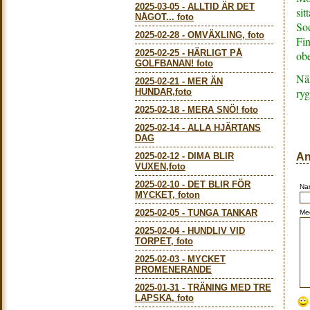
2025-03-05
-
ALLTID ÄR DET
sit
NÅGOT... foto
So
2025-02-28
-
OMVÄXLING, foto
Fin
2025-02-25
-
HÄRLIGT PÅ
obe
GOLFBANAN! foto
När
2025-02-21
-
MER ÄN
ryg
HUNDAR,foto
2025-02-18
-
MERA SNÖ! foto
2025-02-14
-
ALLA HJÄRTANS
DAG
2025-02-12
-
DIMA BLIR
An
VUXEN,foto
2025-02-10
-
DET BLIR FÖR
Na
MYCKET, foton
2025-02-05
-
TUNGA TANKAR
Me
2025-02-04
-
HUNDLIV VID
TORPET, foto
2025-02-03
-
MYCKET
PROMENERANDE
2025-01-31
-
TRÄNING MED TRE
LAPSKA, foto