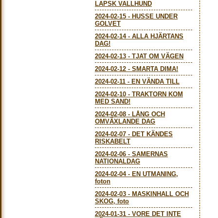
LAPSK VALLHUND
2024-02-15
-
HUSSE UNDER
GOLVET
2024-02-14
-
ALLA HJÄRTANS
DAG!
2024-02-13
-
TJAT OM VÄGEN
2024-02-12
-
SMARTA DIMA!
2024-02-11
-
EN VÄNDA TILL
2024-02-10
-
TRAKTORN KOM
MED SAND!
2024-02-08
-
LÅNG OCH
OMVÄXLANDE DAG
2024-02-07
-
DET KÄNDES
RISKABELT
2024-02-06
-
SAMERNAS
NATIONALDAG
2024-02-04
-
EN UTMANING,
foton
2024-02-03
-
MASKINHALL OCH
SKOG, foto
2024-01-31
-
VORE DET INTE