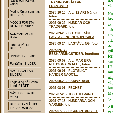
Nástis och Parkus
TRÄNINGSKVÄLLAR
valpar
väl
FRAMÖVER
Modjis första sommar.
2025-10-10
-
AILI 12 ÅR! Många
Nu 
BILDSIDA
foton.
blo
MODJIS FÖRSTA
2025-09-29
-
HUNDAR OCH
av,
RUINSÖK-bilder
TRÄDGÅRD,foto
stå
2025-09-25
-
FOTON FRÅN
SOMMARLÄGRET-
sli
LAGTÄVLING 20.9-UPPSALA
Bilder
eft
2025-09-24
-
LAGTÄVLING, foto
och
"Rädda Påsken" -
BILDER
grä
2025-09-17
-
BESKÄRNINGSTIDER, hundfoto
för
"VINDSTIG" - Bilder
2025-09-07
-
AILI MÅR BRA
sa
Förträffar - BILDER
NU/BYGGARMATTE, foton
Här
2025-09-01
-
PLÖTSLIGT
min
NÁSTIS VALPAR -
HÄNDER NÅGOT...
BILDER!
någ
2025-08-26
-
SKRIVKRAMP
vä
Lagtävling på Gröna
Lund. BILDER
bus
2025-08-01
-
FEGHET
Mat
NÁSTIS RESA TILL
2025-07-26
-
JOJOTILLVARO
MUSTI
syr
2025-07-18
-
HUNDARNA OCH
BILDSIDA - NÁSTIS
VÄRMEN,foto
Ail
FINLANDSRESA.
2025-07-12
-
FIGURANTARBETE
vad