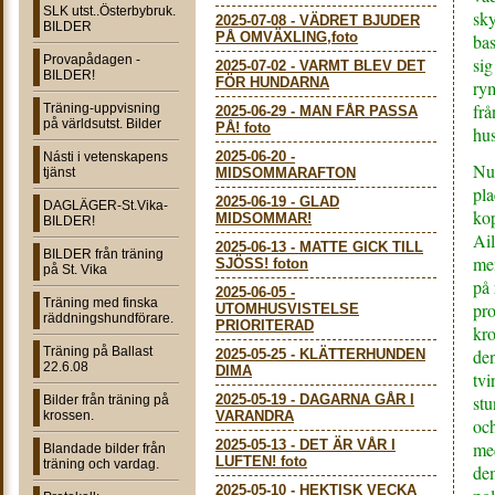
SLK utst..Österbybruk.
sky
2025-07-08
-
VÄDRET BJUDER
BILDER
PÅ OMVÄXLING,foto
bas
Provapådagen -
sig
2025-07-02
-
VARMT BLEV DET
BILDER!
FÖR HUNDARNA
rym
frå
Träning-uppvisning
2025-06-29
-
MAN FÅR PASSA
på världsutst. Bilder
PÅ! foto
hus
2025-06-20
-
Násti i vetenskapens
Nu
tjänst
MIDSOMMARAFTON
pla
2025-06-19
-
GLAD
DAGLÄGER-St.Vika-
ko
MIDSOMMAR!
BILDER!
Ail
2025-06-13
-
MATTE GICK TILL
BILDER från träning
men
SJÖSS! foton
på St. Vika
på 
2025-06-05
-
Träning med finska
pr
UTOMHUSVISTELSE
räddningshundförare.
PRIORITERAD
kro
Träning på Ballast
de
2025-05-25
-
KLÄTTERHUNDEN
22.6.08
DIMA
tvi
2025-05-19
-
DAGARNA GÅR I
stu
Bilder från träning på
krossen.
VARANDRA
och
2025-05-13
-
DET ÄR VÅR I
med
Blandade bilder från
LUFTEN! foto
träning och vardag.
dem
2025-05-10
-
HEKTISK VECKA