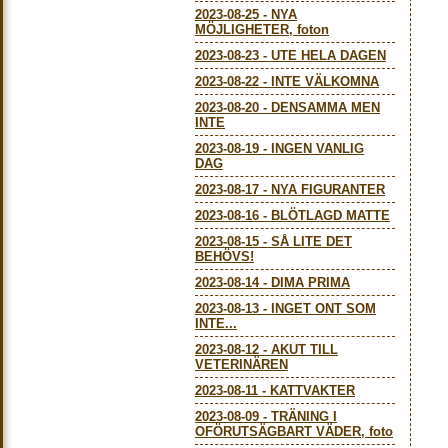
2023-08-25
-
NYA
MÖJLIGHETER, foton
2023-08-23
-
UTE HELA DAGEN
2023-08-22
-
INTE VÄLKOMNA
2023-08-20
-
DENSAMMA MEN
INTE
2023-08-19
-
INGEN VANLIG
DAG
2023-08-17
-
NYA FIGURANTER
2023-08-16
-
BLÖTLAGD MATTE
2023-08-15
-
SÅ LITE DET
BEHÖVS!
2023-08-14
-
DIMA PRIMA
2023-08-13
-
INGET ONT SOM
INTE...
2023-08-12
-
AKUT TILL
VETERINÄREN
2023-08-11
-
KATTVAKTER
2023-08-09
-
TRÄNING I
OFÖRUTSÄGBART VÄDER, foto