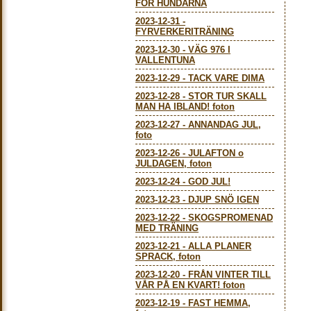
FÖR HUNDARNA
2023-12-31
-
FYRVERKERITRÄNING
2023-12-30
-
VÄG 976 I
VALLENTUNA
2023-12-29
-
TACK VARE DIMA
2023-12-28
-
STOR TUR SKALL
MAN HA IBLAND! foton
2023-12-27
-
ANNANDAG JUL,
foto
2023-12-26
-
JULAFTON o
JULDAGEN, foton
2023-12-24
-
GOD JUL!
2023-12-23
-
DJUP SNÖ IGEN
2023-12-22
-
SKOGSPROMENAD
MED TRÄNING
2023-12-21
-
ALLA PLANER
SPRACK, foton
2023-12-20
-
FRÅN VINTER TILL
VÅR PÅ EN KVART! foton
2023-12-19
-
FAST HEMMA,