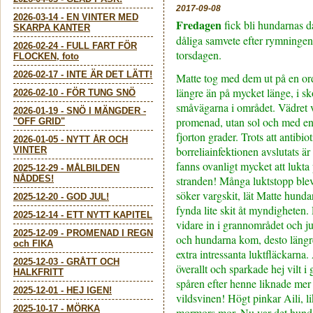
2017-09-08
2026-03-14
-
EN VINTER MED
Fredagen
fick bli hundarnas d
SKARPA KANTER
dåliga samvete efter rymninge
2026-02-24
-
FULL FART FÖR
torsdagen.
FLOCKEN, foto
2026-02-17
-
INTE ÄR DET LÄTT!
Matte tog med dem ut på en or
längre än på mycket länge, i s
2026-02-10
-
FÖR TUNG SNÖ
småvägarna i området. Vädret v
2026-01-19
-
SNÖ I MÄNGDER -
promenad, utan sol och med en
"OFF GRID"
fjorton grader. Trots att antibi
2026-01-05
-
NYTT ÅR OCH
borreliainfektionen avslutats är
VINTER
fanns ovanligt mycket att lukta
2025-12-29
-
MÅLBILDEN
NÅDDES!
stranden! Många luktstopp ble
söker vargskit, lät Matte hunda
2025-12-20
-
GOD JUL!
fynda lite skit åt myndigheten
2025-12-14
-
ETT NYTT KAPITEL
vidare in i grannområdet och ju
2025-12-09
-
PROMENAD I REGN
och hundarna kom, desto längr
och FIKA
extra intressanta luktfläckarna. 
2025-12-03
-
GRÅTT OCH
överallt och sparkade hej vilt i
HALKFRITT
spåren efter henne liknade mer
2025-12-01
-
HEJ IGEN!
vildsvinen! Högt pinkar Aili, 
2025-10-17
-
MÖRKA
mormors mor. Nu var det hunda