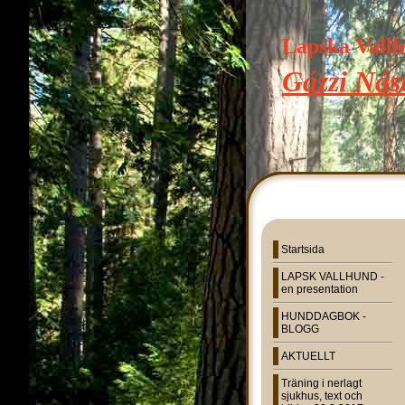
Lapska Vall
Gázzi Nást
Startsida
LAPSK VALLHUND -
en presentation
HUNDDAGBOK -
BLOGG
AKTUELLT
Träning i nerlagt
sjukhus, text och