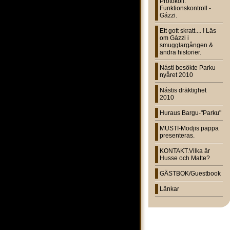
Protokoll:
Funktionskontroll -
Gázzi.
Ett gott skratt.... ! Läs
om Gázzi i
smugglargången &
andra historier.
Násti besökte Parku
nyåret 2010
Nástis dräktighet
2010
Huraus Bargu-"Parku"
MUSTI-Modjis pappa
presenteras.
KONTAKT.Vilka är
Husse och Matte?
GÄSTBOK/Guestbook
Länkar