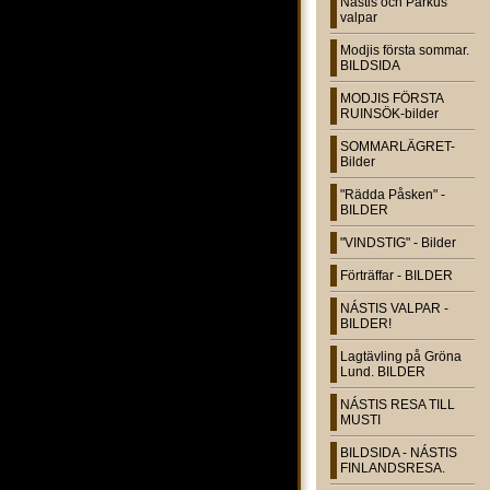
Nástis och Parkus
valpar
Modjis första sommar.
BILDSIDA
MODJIS FÖRSTA
RUINSÖK-bilder
SOMMARLÄGRET-
Bilder
"Rädda Påsken" -
BILDER
"VINDSTIG" - Bilder
Förträffar - BILDER
NÁSTIS VALPAR -
BILDER!
Lagtävling på Gröna
Lund. BILDER
NÁSTIS RESA TILL
MUSTI
BILDSIDA - NÁSTIS
FINLANDSRESA.