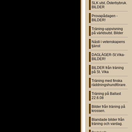
SLK utst..Österbybruk.
BILDER
Provapådagen -
BILDER!
Träning-uppvisning
på världsutst. Bilder
Násti i vetenskapens
tjänst
DAGLÄGER-St.Vika-
BILDER!
BILDER från träning
på St. Vika
Träning med finska
räddningshundförare.
Träning på Ballast
22.6.08
Bilder från träning på
krossen.
Blandade bilder från
träning och vardag.