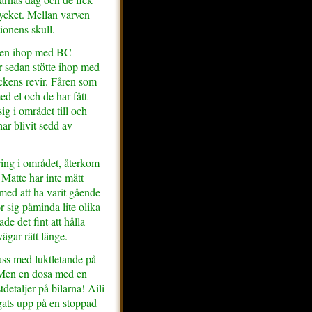
ycket. Mellan varven
ionens skull.
ken ihop med BC-
r sedan stötte ihop med
ckens revir. Fåren som
med el och de har fått
sig i området till och
ar blivit sedd av
ring i området, återkom
. Matte har inte mätt
med att ha varit gående
r sig påminda lite olika
ade det fint att hålla
ägar rätt länge.
pass med luktletande på
. Men en dosa med en
tdetaljer på bilarna! Aili
gats upp på en stoppad