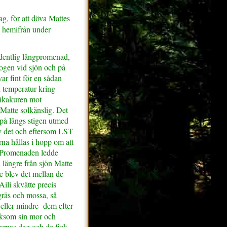
ag, för att döva Mattes
n hemifrån under
dentlig långpromenad,
kogen vid sjön och på
ar fint för en sådan
 temperatur kring
otikakuren mot
 Matte solkänslig. Det
 på längs stigen utmed
v det och eftersom LST
rna hållas i hopp om att
. Promenaden ledde
 längre från sjön Matte
e blev det mellan de
Aili skvätte precis
 gräs och mossa, så
 eller mindre dem efter
liksom sin mor och
rnas dag och de fick