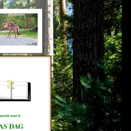
 samråd med H.
AS DAG