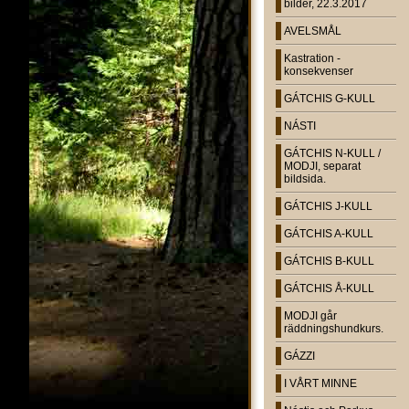
bilder, 22.3.2017
AVELSMÅL
Kastration -
konsekvenser
GÁTCHIS G-KULL
NÁSTI
GÁTCHIS N-KULL /
MODJI, separat
bildsida.
GÁTCHIS J-KULL
GÁTCHIS A-KULL
GÁTCHIS B-KULL
GÁTCHIS Å-KULL
MODJI går
räddningshundkurs.
GÁZZI
I VÅRT MINNE