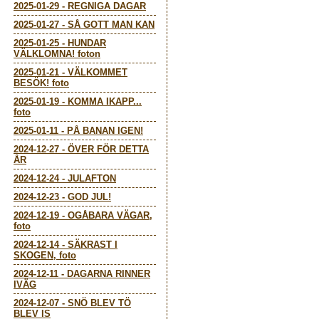
2025-01-29
-
REGNIGA DAGAR
2025-01-27
-
SÅ GOTT MAN KAN
2025-01-25
-
HUNDAR
VÄLKLOMNA! foton
2025-01-21
-
VÄLKOMMET
BESÖK! foto
2025-01-19
-
KOMMA IKAPP...
foto
2025-01-11
-
PÅ BANAN IGEN!
2024-12-27
-
ÖVER FÖR DETTA
ÅR
2024-12-24
-
JULAFTON
2024-12-23
-
GOD JUL!
2024-12-19
-
OGÅBARA VÄGAR,
foto
2024-12-14
-
SÄKRAST I
SKOGEN, foto
2024-12-11
-
DAGARNA RINNER
IVÄG
2024-12-07
-
SNÖ BLEV TÖ
BLEV IS