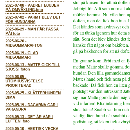
stol på kursen, för att nå doft
2025-07-08
-
VÄDRET BJUDER
Jobbigt för Aili som normalt ald
PÅ OMVÄXLING,foto
möbler hemma. Nu ville hon upp
2025-07-02
-
VARMT BLEV DET
doften, men det fick hon inte. I
FÖR HUNDARNA
Det kändes som avdressyr och 
2025-06-29
-
MAN FÅR PASSA
för att tänka igenom hur detta s
PÅ! foto
sätt. Som det blev kändes det f
2025-06-20
-
kanske fått något om bakfoten.
MIDSOMMARAFTON
gå på bakbenen för att nå doft
2025-06-19
-
GLAD
MIDSOMMAR!
En granne kom förbi med en fj
2025-06-13
-
MATTE GICK TILL
medan Matte skulle gömma doft
SJÖSS! foton
hundar. Den lilla gammeldamen
2025-06-05
-
Mattes hand och fick nosa på d
UTOMHUSVISTELSE
backade! Då fick hon en liten 
PRIORITERAD
plötsligt var den intressant! Jät
2025-05-25
-
KLÄTTERHUNDEN
sig, när Matte gömde den någr
DIMA
vid infarten! Blixtinlärning ble
2025-05-19
-
DAGARNA GÅR I
sluta träna! Snabb var hon och
VARANDRA
väldigt liten hund når snabbt 
2025-05-13
-
DET ÄR VÅR I
godisintag, så leken fick avbry
LUFTEN! foto
2025-05-10
-
HEKTISK VECKA