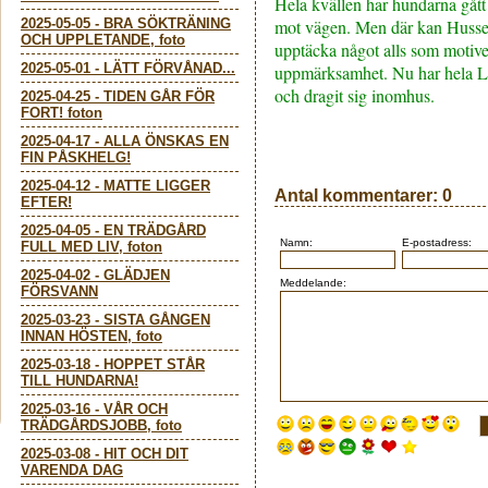
Hela kvällen har hundarna gått
2025-05-05
-
BRA SÖKTRÄNING
mot vägen. Men där kan Husse
OCH UPPLETANDE, foto
upptäcka något alls som motive
2025-05-01
-
LÄTT FÖRVÅNAD...
uppmärksamhet. Nu har hela La
och dragit sig inomhus.
2025-04-25
-
TIDEN GÅR FÖR
FORT! foton
2025-04-17
-
ALLA ÖNSKAS EN
FIN PÅSKHELG!
2025-04-12
-
MATTE LIGGER
Antal kommentarer:
0
EFTER!
2025-04-05
-
EN TRÄDGÅRD
Namn:
E-postadress:
FULL MED LIV, foton
2025-04-02
-
GLÄDJEN
Meddelande:
FÖRSVANN
2025-03-23
-
SISTA GÅNGEN
INNAN HÖSTEN, foto
2025-03-18
-
HOPPET STÅR
TILL HUNDARNA!
2025-03-16
-
VÅR OCH
TRÄDGÅRDSJOBB, foto
2025-03-08
-
HIT OCH DIT
VARENDA DAG