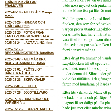
TRÄNINGSKVÄLLAR
både nosa mycket och pinka m
FRAMÖVER
kunde Matte ösa på lite för mot
2025-10-10
-
AILI 12 ÅR! Många
foton.
Vid fårhagen stötte Lapskfloc
2025-09-29
-
HUNDAR OCH
flocken, den som för två vecko
TRÄDGÅRD,foto
vargen precis utanför Lapskflo
2025-09-25
-
FOTON FRÅN
deras matte har, har ett fårnät 
LAGTÄVLING 20.9-UPPSALA
vara ifred för vargen, som rört 
2025-09-24
-
LAGTÄVLING, foto
från sedan ett par veckor. Den h
förvånansvärt många.
2025-09-17
-
BESKÄRNINGSTIDER, hundfoto
Efter drygt två timmar på vand
2025-09-07
-
AILI MÅR BRA
Lapskflocken till sitt eget revir
NU/BYGGARMATTE, foton
avståndet, men kände sig nöjd 
2025-09-01
-
PLÖTSLIGT
under denna tid. Slitna leder gö
HÄNDER NÅGOT...
vid olika tillfällen. I dag funger
2025-08-26
-
SKRIVKRAMP
farten med hundarna på hårda v
2025-08-01
-
FEGHET
Efter lite vila körde Matte ett 
2025-07-26
-
JOJOTILLVARO
de båda bilarna och på släpet
2025-07-18
-
HUNDARNA OCH
magnet fäster dåligt på alla plas
VÄRMEN,foto
hade just mer eller mindre tvin
2025-07-12
-
FIGURANTARBETE