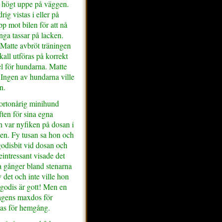
en högt uppe på väggen.
rig vistas i eller på
 mot bilen för att nå
nga tassar på lacken.
Matte avbröt träningen
kall utföras på korrekt
el för hundarna. Matte
 Ingen av hundarna ville
en.
ortonårig minihund
en för sina egna
 var nyfiken på dosan i
en. Fy tusan sa hon och
godisbit vid dosan och
teintressant visade det
a gånger bland stenarna
v det och inte ville hon
 godis är gott! Men en
dagens maxdos för
tas för hemgång.