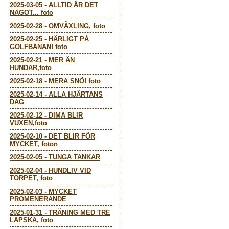
2025-03-05
-
ALLTID ÄR DET
NÅGOT... foto
2025-02-28
-
OMVÄXLING, foto
2025-02-25
-
HÄRLIGT PÅ
GOLFBANAN! foto
2025-02-21
-
MER ÄN
HUNDAR,foto
2025-02-18
-
MERA SNÖ! foto
2025-02-14
-
ALLA HJÄRTANS
DAG
2025-02-12
-
DIMA BLIR
VUXEN,foto
2025-02-10
-
DET BLIR FÖR
MYCKET, foton
2025-02-05
-
TUNGA TANKAR
2025-02-04
-
HUNDLIV VID
TORPET, foto
2025-02-03
-
MYCKET
PROMENERANDE
2025-01-31
-
TRÄNING MED TRE
LAPSKA, foto