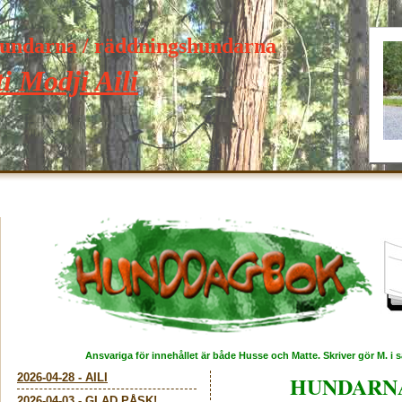
hundarna / räddningshundarna
i Modji Aili
Ansvariga för innehållet är både Husse och Matte. Skriver gör M. i
2026-04-28
-
AILI
HUNDARN
2026-04-03
-
GLAD PÅSK!