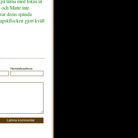
 på tårna med fokus ut
 och Matte inte
rar deras spända
pskflocken gjort kväll
Hemsideadress: