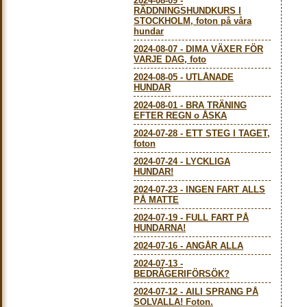
2024-08-09
-
RÄDDNINGSHUNDKURS I
STOCKHOLM, foton på våra
hundar
2024-08-07
-
DIMA VÄXER FÖR
VARJE DAG, foto
2024-08-05
-
UTLÅNADE
HUNDAR
2024-08-01
-
BRA TRÄNING
EFTER REGN o ÅSKA
2024-07-28
-
ETT STEG I TAGET,
foton
2024-07-24
-
LYCKLIGA
HUNDAR!
2024-07-23
-
INGEN FART ALLS
PÅ MATTE
2024-07-19
-
FULL FART PÅ
HUNDARNA!
2024-07-16
-
ANGÅR ALLA
2024-07-13
-
BEDRÄGERIFÖRSÖK?
2024-07-12
-
AILI SPRANG PÅ
SOLVALLA! Foton.