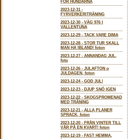
FÖR HUNDARNA
2023-12-31
-
FYRVERKERITRÄNING
2023-12-30
-
VÄG 976 I
VALLENTUNA
2023-12-29
-
TACK VARE DIMA
2023-12-28
-
STOR TUR SKALL
MAN HA IBLAND! foton
2023-12-27
-
ANNANDAG JUL,
foto
2023-12-26
-
JULAFTON o
JULDAGEN, foton
2023-12-24
-
GOD JUL!
2023-12-23
-
DJUP SNÖ IGEN
2023-12-22
-
SKOGSPROMENAD
MED TRÄNING
2023-12-21
-
ALLA PLANER
SPRACK, foton
2023-12-20
-
FRÅN VINTER TILL
VÅR PÅ EN KVART! foton
2023-12-19
-
FAST HEMMA,