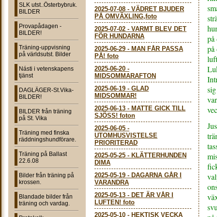
SLK utst..Österbybruk.
små
2025-07-08
-
VÄDRET BJUDER
BILDER
PÅ OMVÄXLING,foto
str
Provapådagen -
hun
2025-07-02
-
VARMT BLEV DET
BILDER!
FÖR HUNDARNA
på 
på 
Träning-uppvisning
2025-06-29
-
MAN FÅR PASSA
på världsutst. Bilder
PÅ! foto
luf
Luk
2025-06-20
-
Násti i vetenskapens
tjänst
MIDSOMMARAFTON
Int
sig
2025-06-19
-
GLAD
DAGLÄGER-St.Vika-
MIDSOMMAR!
BILDER!
var
2025-06-13
-
MATTE GICK TILL
ve
BILDER från träning
SJÖSS! foton
på St. Vika
Jus
2025-06-05
-
Träning med finska
trä
UTOMHUSVISTELSE
räddningshundförare.
PRIORITERAD
tas
Träning på Ballast
mis
2025-05-25
-
KLÄTTERHUNDEN
22.6.08
DIMA
fic
2025-05-19
-
DAGARNA GÅR I
val
Bilder från träning på
krossen.
VARANDRA
ons
2025-05-13
-
DET ÄR VÅR I
väx
Blandade bilder från
LUFTEN! foto
träning och vardag.
svu
2025-05-10
-
HEKTISK VECKA