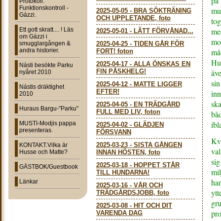
på 
Protokoll:
Funktionskontroll -
mun
2025-05-05
-
BRA SÖKTRÄNING
Gázzi.
OCH UPPLETANDE, foto
tog
Ett gott skratt.... ! Läs
med
2025-05-01
-
LÄTT FÖRVÅNAD...
om Gázzi i
mo
smugglargången &
2025-04-25
-
TIDEN GÅR FÖR
andra historier.
måd
FORT! foton
Hus
2025-04-17
-
ALLA ÖNSKAS EN
Násti besökte Parku
FIN PÅSKHELG!
äve
nyåret 2010
sin
2025-04-12
-
MATTE LIGGER
Nástis dräktighet
EFTER!
inn
2010
ska
2025-04-05
-
EN TRÄDGÅRD
Huraus Bargu-"Parku"
FULL MED LIV, foton
båd
ibl
MUSTI-Modjis pappa
2025-04-02
-
GLÄDJEN
presenteras.
FÖRSVANN
Kvä
2025-03-23
-
SISTA GÅNGEN
KONTAKT.Vilka är
val
Husse och Matte?
INNAN HÖSTEN, foto
sig
2025-03-18
-
HOPPET STÅR
GÄSTBOK/Guestbook
mil
TILL HUNDARNA!
han
Länkar
2025-03-16
-
VÅR OCH
ytt
TRÄDGÅRDSJOBB, foto
gru
2025-03-08
-
HIT OCH DIT
pro
VARENDA DAG