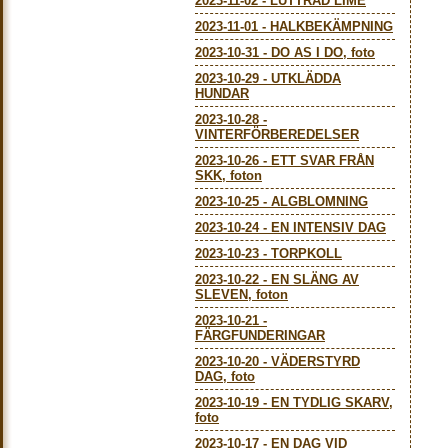
2023-11-02
-
LUTTRAD LIME
2023-11-01
-
HALKBEKÄMPNING
2023-10-31
-
DO AS I DO, foto
2023-10-29
-
UTKLÄDDA
HUNDAR
2023-10-28
-
VINTERFÖRBEREDELSER
2023-10-26
-
ETT SVAR FRÅN
SKK, foton
2023-10-25
-
ALGBLOMNING
2023-10-24
-
EN INTENSIV DAG
2023-10-23
-
TORPKOLL
2023-10-22
-
EN SLÄNG AV
SLEVEN, foton
2023-10-21
-
FÄRGFUNDERINGAR
2023-10-20
-
VÄDERSTYRD
DAG, foto
2023-10-19
-
EN TYDLIG SKARV,
foto
2023-10-17
-
EN DAG VID