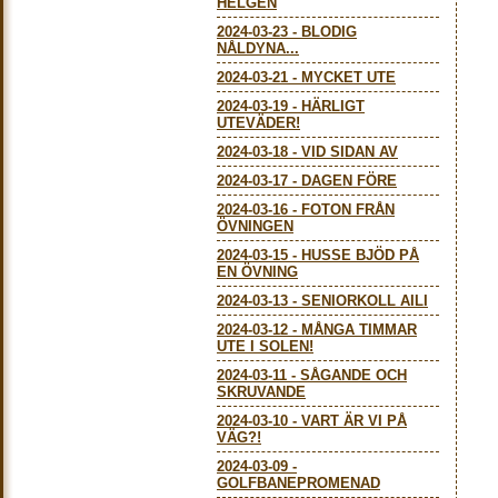
HELGEN
2024-03-23
-
BLODIG
NÅLDYNA...
2024-03-21
-
MYCKET UTE
2024-03-19
-
HÄRLIGT
UTEVÄDER!
2024-03-18
-
VID SIDAN AV
2024-03-17
-
DAGEN FÖRE
2024-03-16
-
FOTON FRÅN
ÖVNINGEN
2024-03-15
-
HUSSE BJÖD PÅ
EN ÖVNING
2024-03-13
-
SENIORKOLL AILI
2024-03-12
-
MÅNGA TIMMAR
UTE I SOLEN!
2024-03-11
-
SÅGANDE OCH
SKRUVANDE
2024-03-10
-
VART ÄR VI PÅ
VÄG?!
2024-03-09
-
GOLFBANEPROMENAD