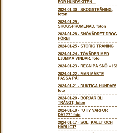
FÖR HUNDSKITEN...
2024-01-30
-
SKOGSTRÄNING,
foton
2024-01-29
-
SKOGSPROMENAD, foton
2024-01-28
-
SNÖVÄDRET DROG
FÖRBI
2024-01-25
-
STÖRIG TRÄNING
2024-01-24
-
TÖVÄDER MED
LJUMMA VINDAR, foto
2024-01-23
-
REGN PÅ SNÖ = IS!
2024-01-22
-
MAN MÅSTE
PASSA PÅ!
2024-01-21
-
DUKTIGA HUNDAR!
foto
2024-01-20
-
BÖRJAR BLI
TRÅNGT, foton
2024-01-18
-
"UT!? VARFÖR
DÅ???" foto
2024-01-17
-
SOL, KALLT OCH
HÄRLIGT!