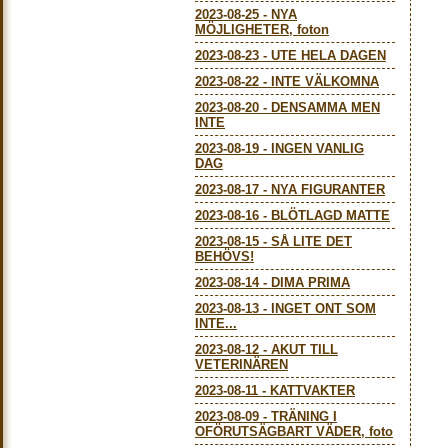
2023-08-25
-
NYA
MÖJLIGHETER, foton
2023-08-23
-
UTE HELA DAGEN
2023-08-22
-
INTE VÄLKOMNA
2023-08-20
-
DENSAMMA MEN
INTE
2023-08-19
-
INGEN VANLIG
DAG
2023-08-17
-
NYA FIGURANTER
2023-08-16
-
BLÖTLAGD MATTE
2023-08-15
-
SÅ LITE DET
BEHÖVS!
2023-08-14
-
DIMA PRIMA
2023-08-13
-
INGET ONT SOM
INTE...
2023-08-12
-
AKUT TILL
VETERINÄREN
2023-08-11
-
KATTVAKTER
2023-08-09
-
TRÄNING I
OFÖRUTSÄGBART VÄDER, foto