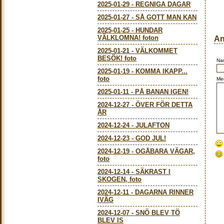
2025-01-29
-
REGNIGA DAGAR
2025-01-27
-
SÅ GOTT MAN KAN
2025-01-25
-
HUNDAR
VÄLKLOMNA! foton
An
2025-01-21
-
VÄLKOMMET
BESÖK! foto
Na
2025-01-19
-
KOMMA IKAPP...
foto
Me
2025-01-11
-
PÅ BANAN IGEN!
2024-12-27
-
ÖVER FÖR DETTA
ÅR
2024-12-24
-
JULAFTON
2024-12-23
-
GOD JUL!
2024-12-19
-
OGÅBARA VÄGAR,
foto
2024-12-14
-
SÄKRAST I
SKOGEN, foto
2024-12-11
-
DAGARNA RINNER
IVÄG
2024-12-07
-
SNÖ BLEV TÖ
BLEV IS