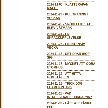
2024-12-03
-
KLÄTTERAPAN
MATTE
2024-11-29
-
KUL TRÄNING I
VECKAN
2024-11-26
-
SNÖIG LEKPLATS
BLEV VÅTMARK
2024-11-24
-
EN
SKRÄCKUPPLEVELSE
2024-11-23
-
EN INTENSIV
VECKA
2024-11-18
-
DET DRAR IHOP
SIG
2024-11-17
-
MYCKET ATT GÖRA
UTOMHUS
2024-11-15
-
ATT HITTA
GÖMSTÄLLEN
2024-11-13
-
TRICK DOG
CHAMPION, foto
2024-11-11
-
VAD
INTRESSERADE HUNDARNA?
2024-11-09
-
LÄTT ATT TÄNKA
FEL