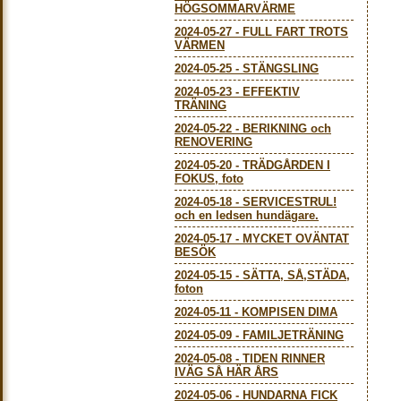
HÖGSOMMARVÄRME
2024-05-27
-
FULL FART TROTS
VÄRMEN
2024-05-25
-
STÄNGSLING
2024-05-23
-
EFFEKTIV
TRÄNING
2024-05-22
-
BERIKNING och
RENOVERING
2024-05-20
-
TRÄDGÅRDEN I
FOKUS, foto
2024-05-18
-
SERVICESTRUL!
och en ledsen hundägare.
2024-05-17
-
MYCKET OVÄNTAT
BESÖK
2024-05-15
-
SÄTTA, SÅ,STÄDA,
foton
2024-05-11
-
KOMPISEN DIMA
2024-05-09
-
FAMILJETRÄNING
2024-05-08
-
TIDEN RINNER
IVÄG SÅ HÄR ÅRS
2024-05-06
-
HUNDARNA FICK