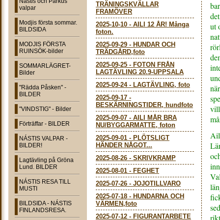
Nástis och Parkus
TRÄNINGSKVÄLLAR
bar
valpar
FRAMÖVER
det
Modjis första sommar.
2025-10-10
-
AILI 12 ÅR! Många
ut
BILDSIDA
foton.
nat
MODJIS FÖRSTA
2025-09-29
-
HUNDAR OCH
rör
RUINSÖK-bilder
TRÄDGÅRD,foto
de
2025-09-25
-
FOTON FRÅN
SOMMARLÄGRET-
int
LAGTÄVLING 20.9-UPPSALA
Bilder
und
2025-09-24
-
LAGTÄVLING, foto
nä
"Rädda Påsken" -
BILDER
spe
2025-09-17
-
BESKÄRNINGSTIDER, hundfoto
vil
"VINDSTIG" - Bilder
2025-09-07
-
AILI MÅR BRA
mån
Förträffar - BILDER
NU/BYGGARMATTE, foton
Ail
2025-09-01
-
PLÖTSLIGT
NÁSTIS VALPAR -
Lä
HÄNDER NÅGOT...
BILDER!
och
2025-08-26
-
SKRIVKRAMP
Lagtävling på Gröna
inn
Lund. BILDER
2025-08-01
-
FEGHET
Val
NÁSTIS RESA TILL
2025-07-26
-
JOJOTILLVARO
län
MUSTI
fic
2025-07-18
-
HUNDARNA OCH
BILDSIDA - NÁSTIS
VÄRMEN,foto
sed
FINLANDSRESA.
2025-07-12
-
FIGURANTARBETE
ri