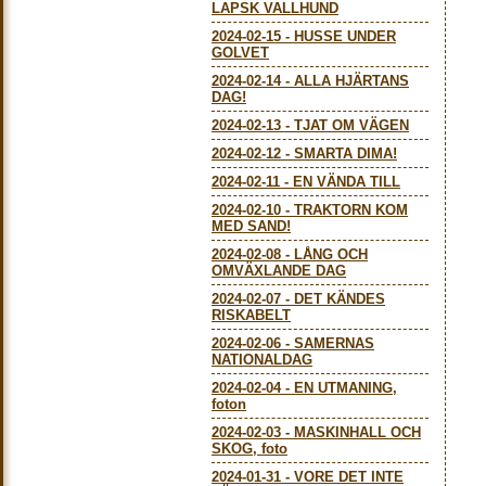
LAPSK VALLHUND
2024-02-15
-
HUSSE UNDER
GOLVET
2024-02-14
-
ALLA HJÄRTANS
DAG!
2024-02-13
-
TJAT OM VÄGEN
2024-02-12
-
SMARTA DIMA!
2024-02-11
-
EN VÄNDA TILL
2024-02-10
-
TRAKTORN KOM
MED SAND!
2024-02-08
-
LÅNG OCH
OMVÄXLANDE DAG
2024-02-07
-
DET KÄNDES
RISKABELT
2024-02-06
-
SAMERNAS
NATIONALDAG
2024-02-04
-
EN UTMANING,
foton
2024-02-03
-
MASKINHALL OCH
SKOG, foto
2024-01-31
-
VORE DET INTE