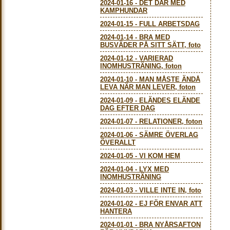
2024-01-16
-
DET DÄR MED
KAMPHUNDAR
2024-01-15
-
FULL ARBETSDAG
2024-01-14
-
BRA MED
BUSVÄDER PÅ SITT SÄTT, foto
2024-01-12
-
VARIERAD
INOMHUSTRÄNING, foton
2024-01-10
-
MAN MÅSTE ÄNDÅ
LEVA NÄR MAN LEVER, foton
2024-01-09
-
ELÄNDES ELÄNDE
DAG EFTER DAG
2024-01-07
-
RELATIONER, foton
2024-01-06
-
SÄMRE ÖVERLAG
ÖVERALLT
2024-01-05
-
VI KOM HEM
2024-01-04
-
LYX MED
INOMHUSTRÄNING
2024-01-03
-
VILLE INTE IN, foto
2024-01-02
-
EJ FÖR ENVAR ATT
HANTERA
2024-01-01
-
BRA NYÅRSAFTON