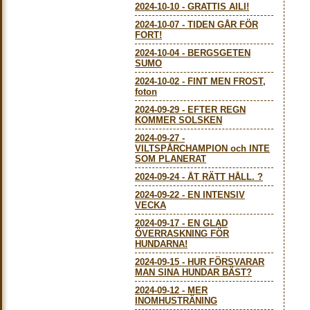
2024-10-10
-
GRATTIS AILI!
2024-10-07
-
TIDEN GÅR FÖR
FORT!
2024-10-04
-
BERGSGETEN
SUMO
2024-10-02
-
FINT MEN FROST,
foton
2024-09-29
-
EFTER REGN
KOMMER SOLSKEN
2024-09-27
-
VILTSPÅRCHAMPION och INTE
SOM PLANERAT
2024-09-24
-
ÅT RÄTT HÅLL. ?
2024-09-22
-
EN INTENSIV
VECKA
2024-09-17
-
EN GLAD
ÖVERRASKNING FÖR
HUNDARNA!
2024-09-15
-
HUR FÖRSVARAR
MAN SINA HUNDAR BÄST?
2024-09-12
-
MER
INOMHUSTRÄNING