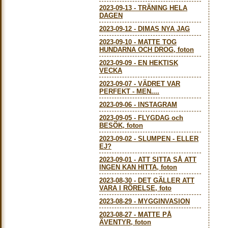
2023-09-13
-
TRÄNING HELA
DAGEN
2023-09-12
-
DIMAS NYA JAG
2023-09-10
-
MATTE TOG
HUNDARNA OCH DROG, foton
2023-09-09
-
EN HEKTISK
VECKA
2023-09-07
-
VÄDRET VAR
PERFEKT - MEN....
2023-09-06
-
INSTAGRAM
2023-09-05
-
FLYGDAG och
BESÖK, foton
2023-09-02
-
SLUMPEN - ELLER
EJ?
2023-09-01
-
ATT SITTA SÅ ATT
INGEN KAN HITTA, foton
2023-08-30
-
DET GÄLLER ATT
VARA I RÖRELSE, foto
2023-08-29
-
MYGGINVASION
2023-08-27
-
MATTE PÅ
ÄVENTYR, foton