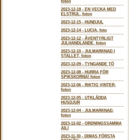
foton
2023-12-18
-
EN VECKA MED
ELSTRUL, foton
2023-12-15
-
HUNDJUL
2023-12-14
-
LUCIA, foto
2023-12-12
-
ÄVENTYRLIGT
JULHANDLANDE, foton
2023-12-10
-
JULMARKNAD I
STALLET, foton
2023-12-09
-
TYNGANDE TÖ
2023-12-08
-
HURRA FÖR
SPIKSKORNA! foton
2023-12-06
-
RIKTIG VINTER,
foton
2023-12-05
-
UTKLÄDDA
HUSDJUR
2023-12-04
-
JULMARKNAD,
foton
2023-12-02
-
ORDNINGSSAMMA
AILI
2023-11-30
-
DIMAS FÖRSTA