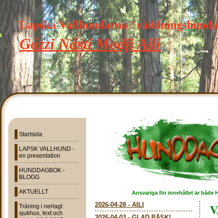
Lapska Vallhundarna / räddningshund
Gázzi Násti Modji Aili
Startsida
LAPSK VALLHUND -
en presentation
HUNDDAGBOK -
BLOGG
AKTUELLT
Ansvariga för innehållet är både 
2026-04-28
-
AILI
V
Träning i nerlagt
sjukhus, text och
2026-04-03
-
GLAD PÅSK!