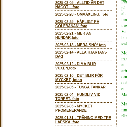
För
2025-03-05
-
ALLTID ÄR DET
på 
NÅGOT... foto
alt
2025-02-28
-
OMVÄXLING, foto
fan
2025-02-25
-
HÄRLIGT PÅ
tör
GOLFBANAN! foto
Val
2025-02-21
-
MER ÄN
bar
HUNDAR,foto
svå
2025-02-18
-
MERA SNÖ! foto
Mod
2025-02-14
-
ALLA HJÄRTANS
DAG
med
att
2025-02-12
-
DIMA BLIR
VUXEN,foto
arb
2025-02-10
-
DET BLIR FÖR
omr
MYCKET, foton
och
2025-02-05
-
TUNGA TANKAR
en 
Mat
2025-02-04
-
HUNDLIV VID
TORPET, foto
Mat
2025-02-03
-
MYCKET
fin
PROMENERANDE
räc
2025-01-31
-
TRÄNING MED TRE
LAPSKA, foto