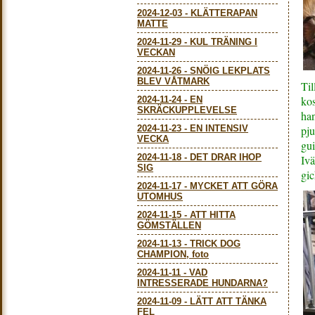
2024-12-03
-
KLÄTTERAPAN
MATTE
2024-11-29
-
KUL TRÄNING I
VECKAN
2024-11-26
-
SNÖIG LEKPLATS
BLEV VÅTMARK
Til
ko
2024-11-24
-
EN
SKRÄCKUPPLEVELSE
han
2024-11-23
-
EN INTENSIV
pju
VECKA
gui
2024-11-18
-
DET DRAR IHOP
Ivä
SIG
gic
2024-11-17
-
MYCKET ATT GÖRA
UTOMHUS
2024-11-15
-
ATT HITTA
GÖMSTÄLLEN
2024-11-13
-
TRICK DOG
CHAMPION, foto
2024-11-11
-
VAD
INTRESSERADE HUNDARNA?
2024-11-09
-
LÄTT ATT TÄNKA
FEL