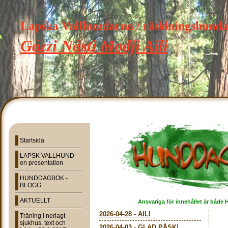
Lapska Vallhundarna / räddningshund
Gázzi Násti Modji Aili
Startsida
LAPSK VALLHUND -
en presentation
HUNDDAGBOK -
BLOGG
AKTUELLT
Ansvariga för innehållet är både 
2026-04-28
-
AILI
Träning i nerlagt
sjukhus, text och
2026-04-03
-
GLAD PÅSK!