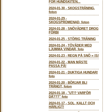
FÖR HUNDSKITEN...
2024-01-30
-
SKOGSTRÄNING,
foton
2024-01-29
-
SKOGSPROMENAD, foton
2024-01-28
-
SNÖVÄDRET DROG
FÖRBI
2024-01-25
-
STÖRIG TRÄNING
2024-01-24
-
TÖVÄDER MED
LJUMMA VINDAR, foto
2024-01-23
-
REGN PÅ SNÖ = IS!
2024-01-22
-
MAN MÅSTE
PASSA PÅ!
2024-01-21
-
DUKTIGA HUNDAR!
foto
2024-01-20
-
BÖRJAR BLI
TRÅNGT, foton
2024-01-18
-
"UT!? VARFÖR
DÅ???" foto
2024-01-17
-
SOL, KALLT OCH
HÄRLIGT!