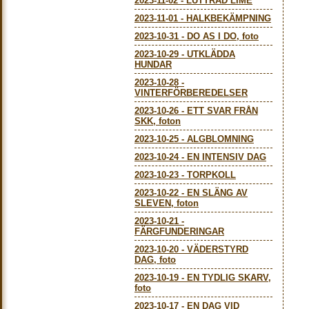
2023-11-02
-
LUTTRAD LIME
2023-11-01
-
HALKBEKÄMPNING
2023-10-31
-
DO AS I DO, foto
2023-10-29
-
UTKLÄDDA
HUNDAR
2023-10-28
-
VINTERFÖRBEREDELSER
2023-10-26
-
ETT SVAR FRÅN
SKK, foton
2023-10-25
-
ALGBLOMNING
2023-10-24
-
EN INTENSIV DAG
2023-10-23
-
TORPKOLL
2023-10-22
-
EN SLÄNG AV
SLEVEN, foton
2023-10-21
-
FÄRGFUNDERINGAR
2023-10-20
-
VÄDERSTYRD
DAG, foto
2023-10-19
-
EN TYDLIG SKARV,
foto
2023-10-17
-
EN DAG VID