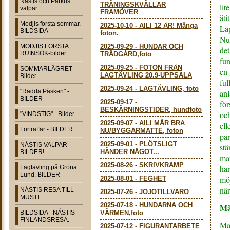
Nástis och Parkus
TRÄNINGSKVÄLLAR
lit
valpar
FRAMÖVER
äti
Modjis första sommar.
2025-10-10
-
AILI 12 ÅR! Många
Lap
BILDSIDA
foton.
Nu 
MODJIS FÖRSTA
2025-09-29
-
HUNDAR OCH
det
RUINSÖK-bilder
TRÄDGÅRD,foto
fun
2025-09-25
-
FOTON FRÅN
SOMMARLÄGRET-
en 
LAGTÄVLING 20.9-UPPSALA
Bilder
ful
2025-09-24
-
LAGTÄVLING, foto
"Rädda Påsken" -
anl
BILDER
2025-09-17
-
för
BESKÄRNINGSTIDER, hundfoto
och
"VINDSTIG" - Bilder
2025-09-07
-
AILI MÅR BRA
ell
Förträffar - BILDER
NU/BYGGARMATTE, foton
par
2025-09-01
-
PLÖTSLIGT
NÁSTIS VALPAR -
stä
HÄNDER NÅGOT...
BILDER!
mat
2025-08-26
-
SKRIVKRAMP
har
Lagtävling på Gröna
Lund. BILDER
möj
2025-08-01
-
FEGHET
när
NÁSTIS RESA TILL
2025-07-26
-
JOJOTILLVARO
MUSTI
2025-07-18
-
HUNDARNA OCH
Må
BILDSIDA - NÁSTIS
VÄRMEN,foto
FINLANDSRESA.
Mat
2025-07-12
-
FIGURANTARBETE