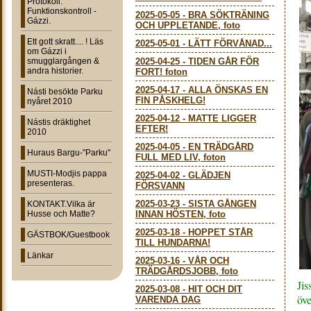
Protokoll:
Funktionskontroll -
2025-05-05
-
BRA SÖKTRÄNING
Gázzi.
OCH UPPLETANDE, foto
Ett gott skratt.... ! Läs
2025-05-01
-
LÄTT FÖRVÅNAD...
om Gázzi i
smugglargången &
2025-04-25
-
TIDEN GÅR FÖR
andra historier.
FORT! foton
2025-04-17
-
ALLA ÖNSKAS EN
Násti besökte Parku
FIN PÅSKHELG!
nyåret 2010
2025-04-12
-
MATTE LIGGER
Nástis dräktighet
EFTER!
2010
2025-04-05
-
EN TRÄDGÅRD
Huraus Bargu-"Parku"
FULL MED LIV, foton
MUSTI-Modjis pappa
2025-04-02
-
GLÄDJEN
presenteras.
FÖRSVANN
2025-03-23
-
SISTA GÅNGEN
KONTAKT.Vilka är
Husse och Matte?
INNAN HÖSTEN, foto
2025-03-18
-
HOPPET STÅR
GÄSTBOK/Guestbook
TILL HUNDARNA!
Länkar
2025-03-16
-
VÅR OCH
TRÄDGÅRDSJOBB, foto
Jis
2025-03-08
-
HIT OCH DIT
öve
VARENDA DAG