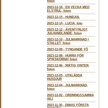
foton
2023-12-18
-
EN VECKA MED
ELSTRUL, foton
2023-12-15
-
HUNDJUL
2023-12-14
-
LUCIA, foto
2023-12-12
-
ÄVENTYRLIGT
JULHANDLANDE, foton
2023-12-10
-
JULMARKNAD I
STALLET, foton
2023-12-09
-
TYNGANDE TÖ
2023-12-08
-
HURRA FÖR
SPIKSKORNA! foton
2023-12-06
-
RIKTIG VINTER,
foton
2023-12-05
-
UTKLÄDDA
HUSDJUR
2023-12-04
-
JULMARKNAD,
foton
2023-12-02
-
ORDNINGSSAMMA
AILI
2023-11-30
-
DIMAS FÖRSTA