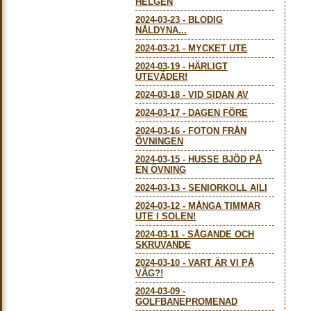
HELGEN
2024-03-23
-
BLODIG
NÅLDYNA...
2024-03-21
-
MYCKET UTE
2024-03-19
-
HÄRLIGT
UTEVÄDER!
2024-03-18
-
VID SIDAN AV
2024-03-17
-
DAGEN FÖRE
2024-03-16
-
FOTON FRÅN
ÖVNINGEN
2024-03-15
-
HUSSE BJÖD PÅ
EN ÖVNING
2024-03-13
-
SENIORKOLL AILI
2024-03-12
-
MÅNGA TIMMAR
UTE I SOLEN!
2024-03-11
-
SÅGANDE OCH
SKRUVANDE
2024-03-10
-
VART ÄR VI PÅ
VÄG?!
2024-03-09
-
GOLFBANEPROMENAD