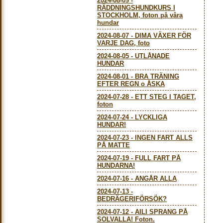
2024-08-09
-
RÄDDNINGSHUNDKURS I
STOCKHOLM, foton på våra
hundar
2024-08-07
-
DIMA VÄXER FÖR
VARJE DAG, foto
2024-08-05
-
UTLÅNADE
HUNDAR
2024-08-01
-
BRA TRÄNING
EFTER REGN o ÅSKA
2024-07-28
-
ETT STEG I TAGET,
foton
2024-07-24
-
LYCKLIGA
HUNDAR!
2024-07-23
-
INGEN FART ALLS
PÅ MATTE
2024-07-19
-
FULL FART PÅ
HUNDARNA!
2024-07-16
-
ANGÅR ALLA
2024-07-13
-
BEDRÄGERIFÖRSÖK?
2024-07-12
-
AILI SPRANG PÅ
SOLVALLA! Foton.