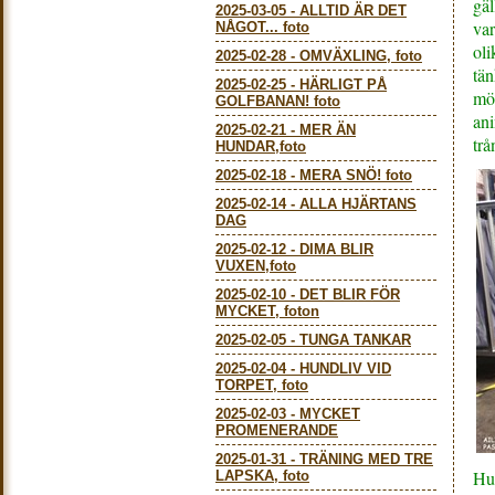
gäl
2025-03-05
-
ALLTID ÄR DET
var
NÅGOT... foto
oli
2025-02-28
-
OMVÄXLING, foto
tän
2025-02-25
-
HÄRLIGT PÅ
mö
GOLFBANAN! foto
ani
2025-02-21
-
MER ÄN
trå
HUNDAR,foto
2025-02-18
-
MERA SNÖ! foto
2025-02-14
-
ALLA HJÄRTANS
DAG
2025-02-12
-
DIMA BLIR
VUXEN,foto
2025-02-10
-
DET BLIR FÖR
MYCKET, foton
2025-02-05
-
TUNGA TANKAR
2025-02-04
-
HUNDLIV VID
TORPET, foto
2025-02-03
-
MYCKET
PROMENERANDE
2025-01-31
-
TRÄNING MED TRE
Hus
LAPSKA, foto