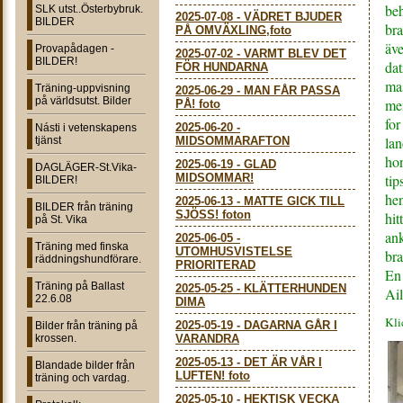
beh
SLK utst..Österbybruk.
2025-07-08
-
VÄDRET BJUDER
BILDER
bra
PÅ OMVÄXLING,foto
äve
Provapådagen -
2025-07-02
-
VARMT BLEV DET
BILDER!
dat
FÖR HUNDARNA
mas
Träning-uppvisning
2025-06-29
-
MAN FÅR PASSA
på världsutst. Bilder
me
PÅ! foto
for
2025-06-20
-
Násti i vetenskapens
lan
tjänst
MIDSOMMARAFTON
hon
2025-06-19
-
GLAD
DAGLÄGER-St.Vika-
MIDSOMMAR!
tip
BILDER!
hen
2025-06-13
-
MATTE GICK TILL
BILDER från träning
SJÖSS! foton
hit
på St. Vika
ank
2025-06-05
-
Träning med finska
UTOMHUSVISTELSE
bra
räddningshundförare.
PRIORITERAD
En 
Träning på Ballast
2025-05-25
-
KLÄTTERHUNDEN
Ail
22.6.08
DIMA
Klic
2025-05-19
-
DAGARNA GÅR I
Bilder från träning på
krossen.
VARANDRA
2025-05-13
-
DET ÄR VÅR I
Blandade bilder från
LUFTEN! foto
träning och vardag.
2025-05-10
-
HEKTISK VECKA