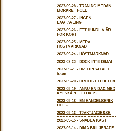
2023-09-28
-
TRÄNING MEDAN
MÖRKRET FÖLL
2023-09-27
-
INGEN
LAGTÄVLING
2023-09-26
-
ETT HUNDLIV ÄR
FÖR KORT
2023-09-25
-
MERA
HÖSTMARKNAD
2023-09-24
-
HÖSTMARKNAD
2023-09-23
-
DOCK INTE DIMA!
2023-09-21
-
URFLIPPAD AILI...,
foton
2023-09-20
-
OROLIGT I LUFTEN
2023-09-19
-
ÄNNU EN DAG MED
KYLSKÅPET I FOKUS
2023-09-18
-
EN HÄNDELSERIK
HELG
2023-09-16
-
TJAKTJAGIESSE
2023-09-15
-
SNABBA KAST
2023-09-14
-
DIMA BRILJERADE