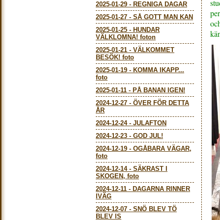
stu
2025-01-29
-
REGNIGA DAGAR
per
2025-01-27
-
SÅ GOTT MAN KAN
och
2025-01-25
-
HUNDAR
kän
VÄLKLOMNA! foton
2025-01-21
-
VÄLKOMMET
BESÖK! foto
2025-01-19
-
KOMMA IKAPP...
foto
2025-01-11
-
PÅ BANAN IGEN!
2024-12-27
-
ÖVER FÖR DETTA
ÅR
2024-12-24
-
JULAFTON
2024-12-23
-
GOD JUL!
2024-12-19
-
OGÅBARA VÄGAR,
foto
2024-12-14
-
SÄKRAST I
SKOGEN, foto
2024-12-11
-
DAGARNA RINNER
IVÄG
2024-12-07
-
SNÖ BLEV TÖ
BLEV IS