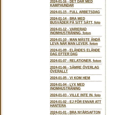
2024-01-16
-
DET DÄR MED
KAMPHUNDAR
2024-01-15
-
FULL ARBETSDAG
2024-01-14
-
BRA MED
BUSVÄDER PÅ SITT SÄTT, foto
2024-01-12
-
VARIERAD
INOMHUSTRÄNING, foton
2024-01-10
-
MAN MÅSTE ÄNDÅ
LEVA NÄR MAN LEVER, foton
2024-01-09
-
ELÄNDES ELÄNDE
DAG EFTER DAG
2024-01-07
-
RELATIONER, foton
2024-01-06
-
SÄMRE ÖVERLAG
ÖVERALLT
2024-01-05
-
VI KOM HEM
2024-01-04
-
LYX MED
INOMHUSTRÄNING
2024-01-03
-
VILLE INTE IN, foto
2024-01-02
-
EJ FÖR ENVAR ATT
HANTERA
2024-01-01
-
BRA NYÅRSAFTON