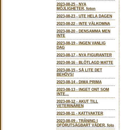
2023-08-25
-
NYA
MÖJLIGHETER, foton
2023-08-23
-
UTE HELA DAGEN
2023-08-22
-
INTE VÄLKOMNA
2023-08-20
-
DENSAMMA MEN
INTE
2023-08-19
-
INGEN VANLIG
DAG
2023-08-17
-
NYA FIGURANTER
2023-08-16
-
BLÖTLAGD MATTE
2023-08-15
-
SÅ LITE DET
BEHÖVS!
2023-08-14
-
DIMA PRIMA
2023-08-13
-
INGET ONT SOM
INTE...
2023-08-12
-
AKUT TILL
VETERINÄREN
2023-08-11
-
KATTVAKTER
2023-08-09
-
TRÄNING I
OFÖRUTSÄGBART VÄDER, foto