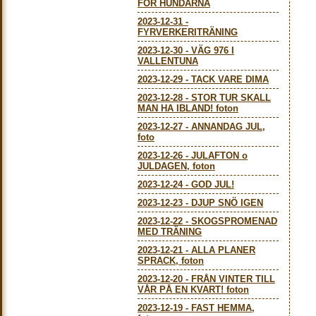
FÖR HUNDARNA
2023-12-31
-
FYRVERKERITRÄNING
2023-12-30
-
VÄG 976 I
VALLENTUNA
2023-12-29
-
TACK VARE DIMA
2023-12-28
-
STOR TUR SKALL
MAN HA IBLAND! foton
2023-12-27
-
ANNANDAG JUL,
foto
2023-12-26
-
JULAFTON o
JULDAGEN, foton
2023-12-24
-
GOD JUL!
2023-12-23
-
DJUP SNÖ IGEN
2023-12-22
-
SKOGSPROMENAD
MED TRÄNING
2023-12-21
-
ALLA PLANER
SPRACK, foton
2023-12-20
-
FRÅN VINTER TILL
VÅR PÅ EN KVART! foton
2023-12-19
-
FAST HEMMA,