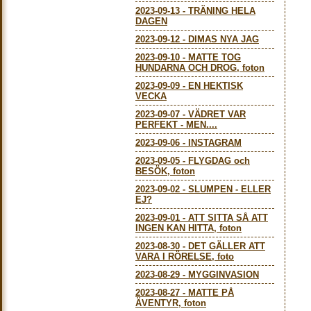
2023-09-13
-
TRÄNING HELA
DAGEN
2023-09-12
-
DIMAS NYA JAG
2023-09-10
-
MATTE TOG
HUNDARNA OCH DROG, foton
2023-09-09
-
EN HEKTISK
VECKA
2023-09-07
-
VÄDRET VAR
PERFEKT - MEN....
2023-09-06
-
INSTAGRAM
2023-09-05
-
FLYGDAG och
BESÖK, foton
2023-09-02
-
SLUMPEN - ELLER
EJ?
2023-09-01
-
ATT SITTA SÅ ATT
INGEN KAN HITTA, foton
2023-08-30
-
DET GÄLLER ATT
VARA I RÖRELSE, foto
2023-08-29
-
MYGGINVASION
2023-08-27
-
MATTE PÅ
ÄVENTYR, foton