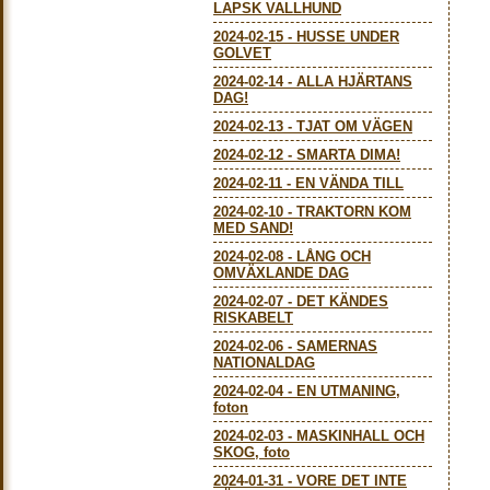
LAPSK VALLHUND
2024-02-15
-
HUSSE UNDER
GOLVET
2024-02-14
-
ALLA HJÄRTANS
DAG!
2024-02-13
-
TJAT OM VÄGEN
2024-02-12
-
SMARTA DIMA!
2024-02-11
-
EN VÄNDA TILL
2024-02-10
-
TRAKTORN KOM
MED SAND!
2024-02-08
-
LÅNG OCH
OMVÄXLANDE DAG
2024-02-07
-
DET KÄNDES
RISKABELT
2024-02-06
-
SAMERNAS
NATIONALDAG
2024-02-04
-
EN UTMANING,
foton
2024-02-03
-
MASKINHALL OCH
SKOG, foto
2024-01-31
-
VORE DET INTE