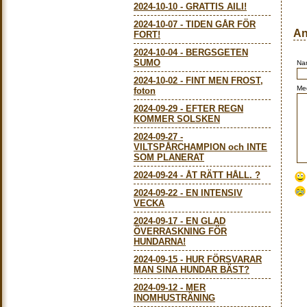
2024-10-10
-
GRATTIS AILI!
2024-10-07
-
TIDEN GÅR FÖR
An
FORT!
2024-10-04
-
BERGSGETEN
SUMO
Na
2024-10-02
-
FINT MEN FROST,
Me
foton
2024-09-29
-
EFTER REGN
KOMMER SOLSKEN
2024-09-27
-
VILTSPÅRCHAMPION och INTE
SOM PLANERAT
2024-09-24
-
ÅT RÄTT HÅLL. ?
2024-09-22
-
EN INTENSIV
VECKA
2024-09-17
-
EN GLAD
ÖVERRASKNING FÖR
HUNDARNA!
2024-09-15
-
HUR FÖRSVARAR
MAN SINA HUNDAR BÄST?
2024-09-12
-
MER
INOMHUSTRÄNING