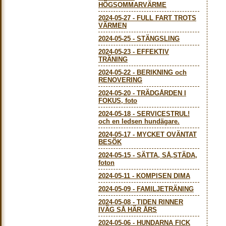
HÖGSOMMARVÄRME
2024-05-27
-
FULL FART TROTS
VÄRMEN
2024-05-25
-
STÄNGSLING
2024-05-23
-
EFFEKTIV
TRÄNING
2024-05-22
-
BERIKNING och
RENOVERING
2024-05-20
-
TRÄDGÅRDEN I
FOKUS, foto
2024-05-18
-
SERVICESTRUL!
och en ledsen hundägare.
2024-05-17
-
MYCKET OVÄNTAT
BESÖK
2024-05-15
-
SÄTTA, SÅ,STÄDA,
foton
2024-05-11
-
KOMPISEN DIMA
2024-05-09
-
FAMILJETRÄNING
2024-05-08
-
TIDEN RINNER
IVÄG SÅ HÄR ÅRS
2024-05-06
-
HUNDARNA FICK