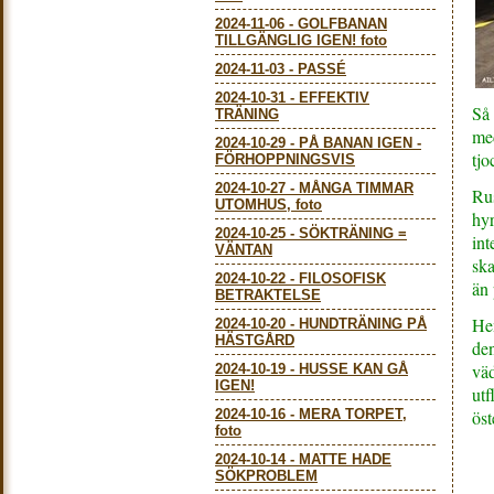
2024-11-06
-
GOLFBANAN
TILLGÄNGLIG IGEN! foto
2024-11-03
-
PASSÉ
2024-10-31
-
EFFEKTIV
Så
TRÄNING
me
2024-10-29
-
PÅ BANAN IGEN -
tjo
FÖRHOPPNINGSVIS
2024-10-27
-
MÅNGA TIMMAR
Rus
UTOMHUS, foto
hyr
2024-10-25
-
SÖKTRÄNING =
int
VÄNTAN
ska
2024-10-22
-
FILOSOFISK
än 
BETRAKTELSE
Hem
2024-10-20
-
HUNDTRÄNING PÅ
HÄSTGÅRD
den
väd
2024-10-19
-
HUSSE KAN GÅ
IGEN!
utf
2024-10-16
-
MERA TORPET,
öst
foto
2024-10-14
-
MATTE HADE
SÖKPROBLEM